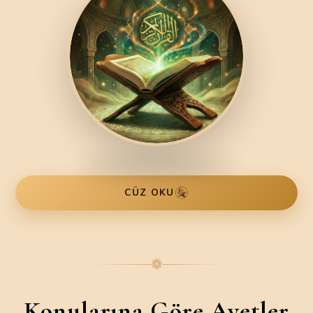
CÜZ OKU
❁
Konularına Göre Ayetler