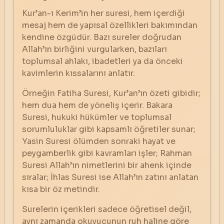
Kur’an-ı Kerim’in her suresi, hem içerdiği
mesaj hem de yapısal özellikleri bakımından
kendine özgüdür. Bazı sureler doğrudan
Allah’ın birliğini vurgularken, bazıları
toplumsal ahlakı, ibadetleri ya da önceki
kavimlerin kıssalarını anlatır.
Örneğin Fatiha Suresi, Kur’an’ın özeti gibidir;
hem dua hem de yöneliş içerir. Bakara
Suresi, hukuki hükümler ve toplumsal
sorumluluklar gibi kapsamlı öğretiler sunar;
Yasin Suresi ölümden sonraki hayat ve
peygamberlik gibi kavramları işler; Rahman
Suresi Allah’ın nimetlerini bir ahenk içinde
sıralar; İhlas Suresi ise Allah’ın zatını anlatan
kısa bir öz metindir.
Surelerin içerikleri sadece öğretisel değil,
aynı zamanda okuyucunun ruh haline göre