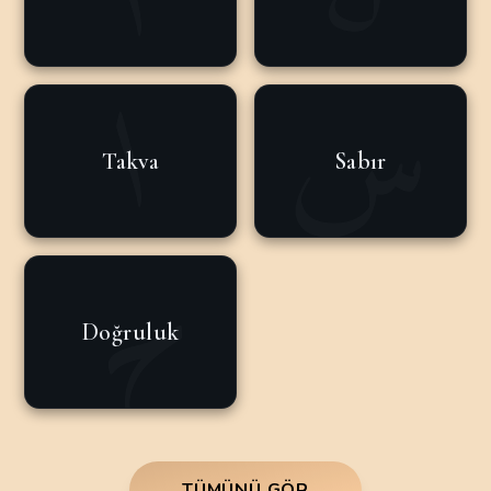
Takva
Sabır
Doğruluk
TÜMÜNÜ GÖR