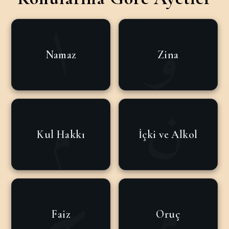
Namaz
Zina
Kul Hakkı
İçki ve Alkol
Faiz
Oruç