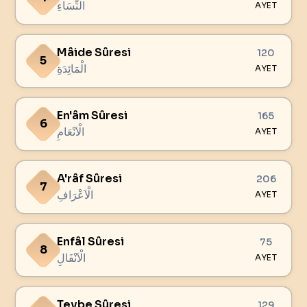
النِّسَاءِ
AYET
Mâide Sûresi
120
5
الْمَائِدَةِ
AYET
En'âm Sûresi
165
6
الْاَنْعَامِ
AYET
A'râf Sûresi
206
7
الْاَعْرَافِ
AYET
Enfâl Sûresi
75
8
الْاَنْفَالِ
AYET
Tevbe Sûresi
129