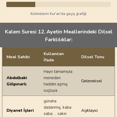
Kelimelerin Kur'an'da geçiş grafiği
Kalem Suresi 12. Ayetin Meallerindeki Dilsel
Farklılıklar:
Kullanılan
Meal Sahibi
Dilsel Tonu
İfade
Ayetin meallerindeki dilsel farklılıklar
Hayrı tamamıyla
Abdulbaki
meneden
Geleneksel
Gölpınarlı
haddini aşmış
suçluya.
günaha
dadanmış, kaba
Diyanet İşleri
Açıklayıcı
saba; ... sakın