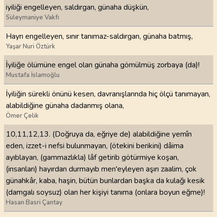
iyiliği engelleyen, saldırgan, günaha düşkün,
Süleymaniye Vakfı
Hayrı engelleyen, sınır tanımaz-saldırgan, günaha batmış,
Yaşar Nuri Öztürk
İyiliğe ölümüne engel olan günaha gömülmüş zorbaya (da)!
Mustafa İslamoğlu
İyiliğin sürekli önünü kesen, davranışlarında hiç ölçü tanımayan,
alabildiğine günaha dadanmış olana,
Ömer Çelik
10,11,12,13. (Doğruya da, eğriye de) alabildiğine yemîn
eden, izzet-i nefsi bulunmayan, (ötekini berikini) dâima
ayıblayan, (gammazlıkla) lâf getirib götürmiye koşan,
(insanları) hayırdan durmayıb men'eyleyen aşırı zaalim, çok
günahkâr, kaba, haşin, bütün bunlardan başka da kulağı kesik
(damgalı soysuz) olan her kişiyi tanıma (onlara boyun eğme)!
Hasan Basri Çantay