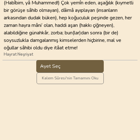
(Habîbim, yâ Muhammed!) Çok yemîn eden, aşağılık (kıymetli
bir görüşe sâhib olmayan), dâimâ ayıplayan (insanların
arkasından dudak büken), hep koğuculuk peşinde gezen, her
zaman hayra mâni‘ olan, haddi aşan (hakkı çiğneyen),
alabildiğine günahkâr, zorba; bun(lar)dan sonra (bir de)
soysuzlukla damgalanmış kimselerden hiçbirine, mal ve
oğullar sâhibi oldu diye itâat etme!
Hayrat Neşriyat
Ayet Seç
Kalem Sûresi'nin Tamamını Oku