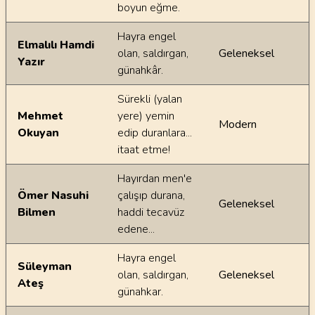
boyun eğme.
Hayra engel
Elmalılı Hamdi
olan, saldırgan,
Geleneksel
Yazır
günahkâr.
Sürekli (yalan
Mehmet
yere) yemin
Modern
Okuyan
edip duranlara...
itaat etme!
Hayırdan men'e
Ömer Nasuhi
çalışıp durana,
Geleneksel
Bilmen
haddi tecavüz
edene...
Hayra engel
Süleyman
olan, saldırgan,
Geleneksel
Ateş
günahkar.