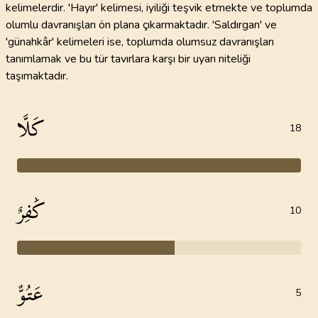
kelimelerdir. 'Hayır' kelimesi, iyiliği teşvik etmekte ve toplumda
olumlu davranışları ön plana çıkarmaktadır. 'Saldırgan' ve
'günahkâr' kelimeleri ise, toplumda olumsuz davranışları
tanımlamak ve bu tür tavırlara karşı bir uyarı niteliği
taşımaktadır.
كَلَّا
18
كَٰفِرٌ
10
عَتُوٌّ
5