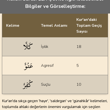
Bilgiler ve Görselleştirme:
Kur'an'daki
Kelime
Temel Anlamı
Toplam Geçiş
Sayısı
İstatiksel bilgiler
كَلَّا
İyilik
18
عَتُوٌّ
Agresif
5
كَٰفِرٌ
Suçlu
10
Kur'an'da sıkça geçen 'hayır', 'saldırgan' ve 'günahkâr' kelimeleri,
toplumda ahlaki değerlerin önemini vurgulamak için seçilen