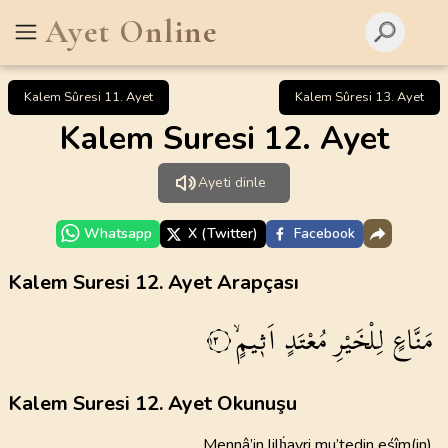
Ayet Online
Kalem Sûresi 11. Ayet
Kalem Sûresi 13. Ayet
Kalem Suresi 12. Ayet
Ayeti dinle
Whatsapp
X (Twitter)
Facebook
Kalem Suresi 12. Ayet Arapçası
مَنَّاعٍ
لِلْخَيْرِ
مُعْتَدٍ
اَث۪يمٍۙ
١٢
Kalem Suresi 12. Ayet Okunuşu
Mennâ’in lilḣayri mu’tedin eśîm(in)