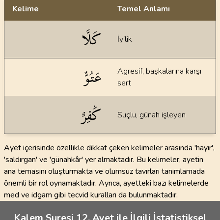
Kelime
Temel Anlamı
Dil bilgisi açıklamaları
كَلَّا
İyilik
عَتُوٌّ
Agresif, başkalarına karşı
sert
كَٰفِرٌ
Suçlu, günah işleyen
Ayet içerisinde özellikle dikkat çeken kelimeler arasında 'hayır',
'saldırgan' ve 'günahkâr' yer almaktadır. Bu kelimeler, ayetin
ana temasını oluşturmakta ve olumsuz tavırları tanımlamada
önemli bir rol oynamaktadır. Ayrıca, ayetteki bazı kelimelerde
med ve idgam gibi tecvid kuralları da bulunmaktadır.
Kalem Suresi 12. Ayet ile İlgili İstatistiksel