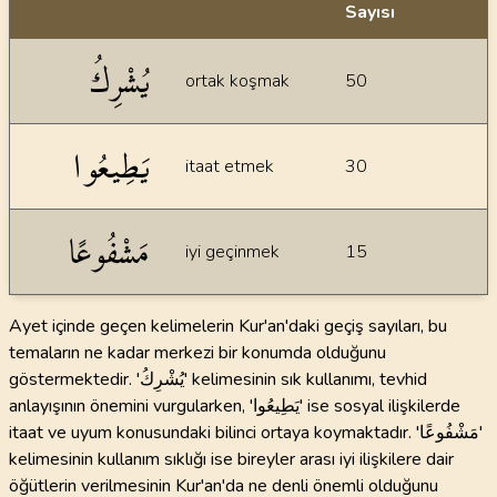
Sayısı
İstatiksel bilgiler
يُشْرِكُ
ortak koşmak
50
يَطِيعُوا
itaat etmek
30
مَشْفُوعًا
iyi geçinmek
15
Ayet içinde geçen kelimelerin Kur'an'daki geçiş sayıları, bu
temaların ne kadar merkezi bir konumda olduğunu
göstermektedir. 'يُشْرِكُ' kelimesinin sık kullanımı, tevhid
anlayışının önemini vurgularken, 'يَطِيعُوا' ise sosyal ilişkilerde
itaat ve uyum konusundaki bilinci ortaya koymaktadır. 'مَشْفُوعًا'
kelimesinin kullanım sıklığı ise bireyler arası iyi ilişkilere dair
öğütlerin verilmesinin Kur'an'da ne denli önemli olduğunu