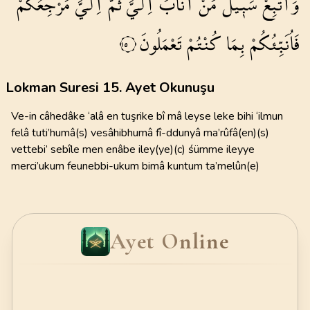
وَاتَّبِعْ
سَب۪يلَ
مَنْ
اَنَابَ
اِلَيَّۚ
ثُمَّ
اِلَيَّ
مَرْجِعُكُمْ
فَاُنَبِّئُكُمْ
بِمَا
كُنْتُمْ
تَعْمَلُونَ
١٥
Lokman Suresi 15. Ayet Okunuşu
Ve-in câhedâke ‘alâ en tuşrike bî mâ leyse leke bihi ‘ilmun
felâ tuti’humâ(s) vesâhibhumâ fî-ddunyâ ma’rûfâ(en)(s)
vettebi’ sebîle men enâbe iley(ye)(c) śümme ileyye
merci’ukum feunebbi-ukum bimâ kuntum ta’melûn(e)
Ayet Online