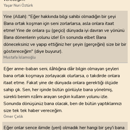
Yaşar Nuri Öztürk
Yine (Allah): "Eğer hakkında bilgi sahibi olmadığın bir şeyi
Bana ortak koşman için seni zorlarlarsa, asla onlara itaat
etme! Yine de onlara şu (geçici) dünyada iyi davran ve yönünü
Bana dönenlerin yolunu izle! En sonunda elbet Bana
döneceksiniz ve yapıp ettiğiniz her şeyin (gerçeğini) size bir bir
göstereceğim" (diye buyurur).
Mustafa İslamoğlu
Eğer anne-baban seni, ilâhlığına dâir bilgin olmayan şeyleri
bana ortak koşmaya zorlayacak olurlarsa, o takdirde onlara
itaat etme. Fakat yine de dünyada onlara gerektiği ölçüde
sahip çık. Sen, her işinde bütün gönlüyle bana yönelmiş,
sürekli benim rızâmı arayan seçkin kulların yolunu izle.
Sonunda dönüşünüz bana olacak, ben de bütün yaptıklarınızı
size tek tek haber vereceğim.
Ömer Çelik
Eğer onlar sence ilimde (yeri) olmadık her hangi bir şey'i bana