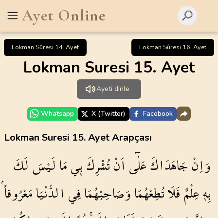
Ayet Online
Lokman Sûresi 14. Ayet
Lokman Sûresi 16. Ayet
Lokman Suresi 15. Ayet
Ayeti dinle
Whatsapp
X (Twitter)
Facebook
Lokman Suresi 15. Ayet Arapçası
وَاِنْ
جَاهَدَاكَ
عَلٰٓى
اَنْ
تُشْرِكَ
ب۪ي
مَا
لَيْسَ
لَكَ
بِه۪
عِلْمٌ
فَلَا
تُطِعْهُمَا
وَصَاحِبْهُمَا
فِي
الدُّنْيَا
مَعْرُوفاًۘ