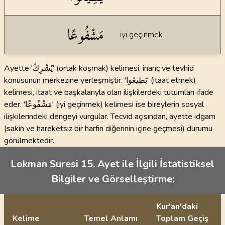
مَشْفُوعًا
iyi geçinmek
Ayette 'يُشْرِكُ' (ortak koşmak) kelimesi, inanç ve tevhid
konusunun merkezine yerleşmiştir. 'يَطِيعُوا' (itaat etmek)
kelimesi, itaat ve başkalarıyla olan ilişkilerdeki tutumları ifade
eder. 'مَشْفُوعًا' (iyi geçinmek) kelimesi ise bireylerin sosyal
ilişkilerindeki dengeyi vurgular. Tecvid açısından, ayette idgam
(sakin ve hareketsiz bir harfin diğerinin içine geçmesi) durumu
görülmektedir.
Lokman Suresi 15. Ayet ile İlgili İstatistiksel
Bilgiler ve Görselleştirme:
Kur'an'daki
Kelime
Temel Anlamı
Toplam Geçiş