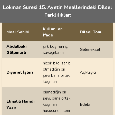
Lokman Suresi 15. Ayetin Meallerindeki Dilsel
Farklılıklar:
Kullanılan
Meal Sahibi
Dilsel Tonu
İfade
Ayetin meallerindeki dilsel farklılıklar
Abdulbaki
şirk koşman için
Geleneksel
Gölpınarlı
savaşırlarsa
hiçbir bilgi sahibi
olmadığın bir
Diyanet İşleri
Açıklayıcı
şeyi bana ortak
koşman
bilmediğin bir
şeyi, bana ortak
Elmalılı Hamdi
koşman
Edebi
Yazır
hususunda seni