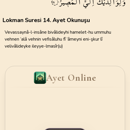
وَلِوَالِدَيْكَۜ
اِلَيَّ
الْمَص۪يرُ
١٤
Lokman Suresi 14. Ayet Okunuşu
Vevassaynâ-l-insâne bivâlideyhi hamelet-hu ummuhu
vehnen ‘alâ vehnin vefisâluhu fî ‘âmeyni eni-şkur lî
velivâlideyke ileyye-lmasîr(u)
Ayet Online