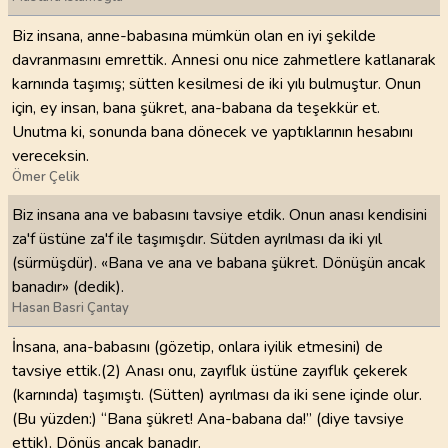
Biz insana, anne-babasına mümkün olan en iyi şekilde
davranmasını emrettik. Annesi onu nice zahmetlere katlanarak
karnında taşımış; sütten kesilmesi de iki yılı bulmuştur. Onun
için, ey insan, bana şükret, ana-babana da teşekkür et.
Unutma ki, sonunda bana dönecek ve yaptıklarının hesabını
vereceksin.
Ömer Çelik
Biz insana ana ve babasını tavsiye etdik. Onun anası kendisini
za'f üstüne za'f ile taşımışdır. Sütden ayrılması da iki yıl
(sürmüşdür). «Bana ve ana ve babana şükret. Dönüşün ancak
banadır» (dedik).
Hasan Basri Çantay
İnsana, ana-babasını (gözetip, onlara iyilik etmesini) de
tavsiye ettik.(2) Anası onu, zayıflık üstüne zayıflık çekerek
(karnında) taşımıştı. (Sütten) ayrılması da iki sene içinde olur.
(Bu yüzden:) “Bana şükret! Ana-babana da!” (diye tavsiye
ettik). Dönüş ancak banadır.