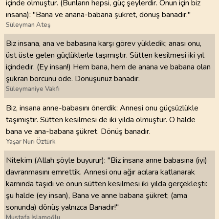
içinde olmuştur. (Bunların hepsi, güç şeylerdir. Onun için biz
insana): "Bana ve anana-babana şükret, dönüş banadır."
Süleyman Ateş
Biz insana, ana ve babasına karşı görev yükledik; anası onu,
üst üste gelen güçlüklerle taşımıştır. Sütten kesilmesi iki yıl
içindedir. (Ey insan!) Hem bana, hem de anana ve babana olan
şükran borcunu öde. Dönüşünüz banadır.
Süleymaniye Vakfı
Biz, insana anne-babasını önerdik: Annesi onu güçsüzlükle
taşımıştır. Sütten kesilmesi de iki yılda olmuştur. O halde
bana ve ana-babana şükret. Dönüş banadır.
Yaşar Nuri Öztürk
Nitekim (Allah şöyle buyurur): "Biz insana anne babasına (iyi)
davranmasını emrettik. Annesi onu ağır acılara katlanarak
karnında taşıdı ve onun sütten kesilmesi iki yılda gerçekleşti:
şu halde (ey insan), Bana ve anne babana şükret; (ama
sonunda) dönüş yalnızca Banadır!"
Mustafa İslamoğlu