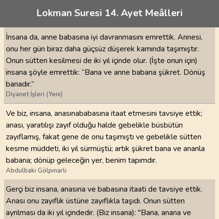
Lokman Suresi 14. Ayet Meâlleri
İnsana da, anne babasına iyi davranmasını emrettik. Annesi,
onu her gün biraz daha güçsüz düşerek karnında taşımıştır.
Onun sütten kesilmesi de iki yıl içinde olur. (İşte onun için)
insana şöyle emrettik: “Bana ve anne babana şükret. Dönüş
banadır.”
Diyanet İşleri (Yeni)
Ve biz, insana, anasınababasına itaat etmesini tavsiye ettik;
anası, yaratılışı zayıf olduğu halde gebelikle büsbütün
zayıflamış, fakat gene de onu taşımıştı ve gebelikle sütten
kesme müddeti, iki yıl sürmüştü; artık şükret bana ve ananla
babana; dönüp geleceğin yer, benim tapımdır.
Abdulbaki Gölpınarlı
Gerçi biz insana, anasına ve babasına itaati de tavsiye ettik.
Anası onu zayıflık üstüne zayıflıkla taşıdı. Onun sütten
ayrılması da iki yıl içindedir. (Biz insana): "Bana, anana ve