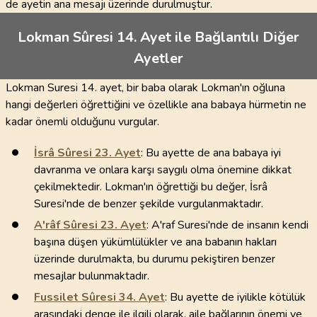
de ayetin ana mesajı üzerinde durulmuştur.
Lokman Sûresi 14. Ayet ile Bağlantılı Diğer
Ayetler
Lokman Suresi 14. ayet, bir baba olarak Lokman'ın oğluna
hangi değerleri öğrettiğini ve özellikle ana babaya hürmetin ne
kadar önemli olduğunu vurgular.
İsrâ Sûresi
23
. Ayet
: Bu ayette de ana babaya iyi
davranma ve onlara karşı saygılı olma önemine dikkat
çekilmektedir. Lokman'ın öğrettiği bu değer, İsrâ
Suresi'nde de benzer şekilde vurgulanmaktadır.
A'râf Sûresi
23
. Ayet
: A'raf Suresi'nde de insanın kendi
başına düşen yükümlülükler ve ana babanın hakları
üzerinde durulmakta, bu durumu pekiştiren benzer
mesajlar bulunmaktadır.
Fussilet Sûresi
34
. Ayet
: Bu ayette de iyilikle kötülük
arasındaki denge ile ilgili olarak, aile bağlarının önemi ve