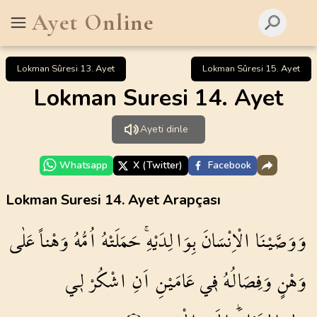
Ayet Online
Lokman Sûresi 13. Ayet
Lokman Sûresi 15. Ayet
Lokman Suresi 14. Ayet
Ayeti dinle
Whatsapp
X (Twitter)
Facebook
Lokman Suresi 14. Ayet Arapçası
وَوَصَّيْنَا
الْاِنْسَانَ
بِوَالِدَيْهِۚ
حَمَلَتْهُ
اُمُّهُ
وَهْناً
عَلٰى
وَهْنٍ
وَفِصَالُهُ
ف۪ي
عَامَيْنِ
اَنِ
اشْكُرْ
ل۪ي