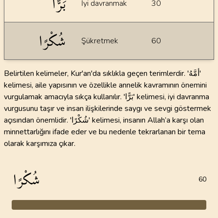
بَرًّا
İyi davranmak
30
شُكْرًا
Şükretmek
60
Belirtilen kelimeler, Kur'an'da sıklıkla geçen terimlerdir. 'أمَّهُ'
kelimesi, aile yapısının ve özellikle annelik kavramının önemini
vurgulamak amacıyla sıkça kullanılır. 'بَرًّا' kelimesi, iyi davranma
vurgusunu taşır ve insan ilişkilerinde saygı ve sevgi göstermek
açısından önemlidir. 'شُكْرًا' kelimesi, insanın Allah’a karşı olan
minnettarlığını ifade eder ve bu nedenle tekrarlanan bir tema
olarak karşımıza çıkar.
شُكْرًا
60