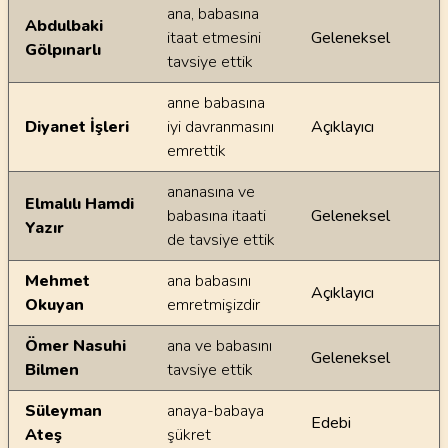
Ayetin meallerindeki dilsel farklılıklar
ana, babasına
Abdulbaki
itaat etmesini
Geleneksel
Gölpınarlı
tavsiye ettik
anne babasına
Diyanet İşleri
iyi davranmasını
Açıklayıcı
emrettik
ananasına ve
Elmalılı Hamdi
babasına itaati
Geleneksel
Yazır
de tavsiye ettik
Mehmet
ana babasını
Açıklayıcı
Okuyan
emretmişizdir
Ömer Nasuhi
ana ve babasını
Geleneksel
Bilmen
tavsiye ettik
Süleyman
anaya-babaya
Edebi
Ateş
şükret