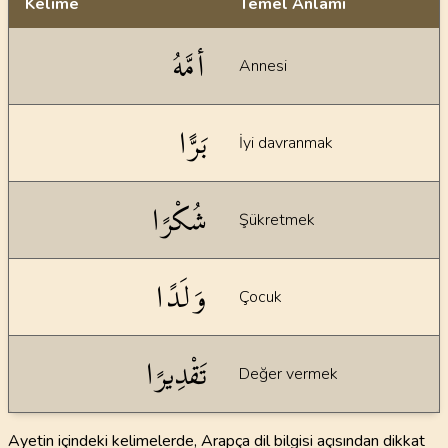
Kelime
Temel Anlamı
Dil bilgisi açıklamaları
أمَّهُ
Annesi
بَرًّا
İyi davranmak
شُكْرًا
Şükretmek
وَلَدًا
Çocuk
تَقْدِيرًا
Değer vermek
Ayetin içindeki kelimelerde, Arapça dil bilgisi açısından dikkat