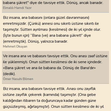
babana şükret" diye de tavsiye ettik. Dönüş, ancak banadır.
Elmalılı Hamdi Yazır
Biz insana, ana babasını (onlara güzel davranmasını)
emretmişizdir. (Çünkü) annesi onu sıkıntı üstüne sıkıntı ile
taşımıştır. Sütten ayrılması (kesilmesi) de iki yıl içinde olur.
(İşte bunun için) “Bana (ve) ana babana şükret!” diye
(emretmiştik). Dönüş, yalnızca banadır.
Mehmet Okuyan
Ve insana ana ve babasını tavsiye ettik. Onu anası zaaf üstüne
ile yüklenmişti. Onun sütten kesilmesi de iki sene içindedir.
«Bana şükret ve ana ile babana da. Dönüş de Bana'dır»
(dedik).
Ömer Nasuhi Bilmen
Biz insana, ana babasını tavsiye ettik. Anası onu zayıflık
üstüne zayıflık çekerek (karnında) taşımıştır. (Ona gebe
kaldığından itibaren ta doğuruncaya kadar günden güne
güçsüzleşmiş, ağırlaşmıştır). Onun sütten kesilmesi de iki yıl