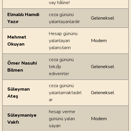
vay hâline!
Elmalılı Hamdi
ceza gününü
Geleneksel
Yazır
yalanlayanlardır
Hesap gününü
Mehmet
yalanlayan
Modern
Okuyan
yalancıların
ceza gününü
Ömer Nasuhi
tekzîp
Geleneksel
Bilmen
ediverirler
ceza gününü
Süleyman
yalanlamaktadırl
Geleneksel
Ateş
ar
hesap verme
Süleymaniye
gününü yalan
Modern
Vakfı
sayan