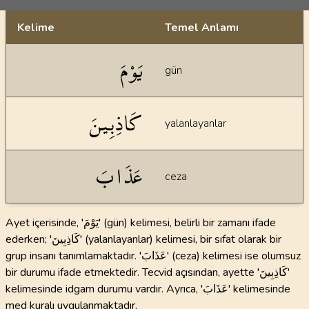
Kelime
Temel Anlamı
Dil bilgisi açıklamaları
يَوْمَ
gün
كَاذِبِينَ
yalanlayanlar
عَذَابَ
ceza
Ayet içerisinde, 'يَوْمَ' (gün) kelimesi, belirli bir zamanı ifade
ederken; 'كَاذِبِينَ' (yalanlayanlar) kelimesi, bir sıfat olarak bir
grup insanı tanımlamaktadır. 'عَذَابَ' (ceza) kelimesi ise olumsuz
bir durumu ifade etmektedir. Tecvid açısından, ayette 'كَاذِبِينَ'
kelimesinde idgam durumu vardır. Ayrıca, 'عَذَابَ' kelimesinde
med kuralı uygulanmaktadır.