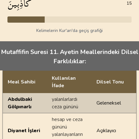
كَاذِبِينَ
15
Kelimelerin Kur'an'da geçiş grafiği
Mutaffifin Suresi 11. Ayetin Meallerindeki Dilsel
Farklılıklar:
Kullanılan
Meal Sahibi
Dilsel Tonu
İfade
Ayetin meallerindeki dilsel farklılıklar
Abdulbaki
yalanlarlardı
Geleneksel
Gölpınarlı
ceza gününü
hesap ve ceza
gününü
Diyanet İşleri
Açıklayıcı
yalanlayanların