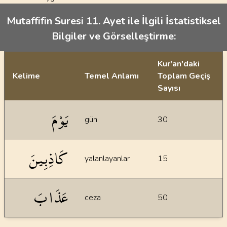
Mutaffifin Suresi 11. Ayet ile İlgili İstatistiksel
Bilgiler ve Görselleştirme:
Kur'an'daki
Kelime
Temel Anlamı
Toplam Geçiş
Sayısı
İstatiksel bilgiler
يَوْمَ
gün
30
كَاذِبِينَ
yalanlayanlar
15
عَذَابَ
ceza
50