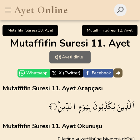
Ayet Online
Mutaffifin Sûresi 10. Ayet
Mutaffifin Sûresi 12. Ayet
Mutaffifin Suresi 11. Ayet
Ayeti dinle
Whatsapp
X (Twitter)
Facebook
Mutaffifin Suresi 11. Ayet Arapçası
اَلَّذ۪ينَ
يُكَذِّبُونَ
بِيَوْمِ
الدّ۪ينِۜ
١١
Mutaffifin Suresi 11. Ayet Okunuşu
Elleżîne yukeżżibûne biyevmi-ddîn(i)