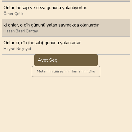
Onlar, hesap ve ceza gününü yalanlıyorlar.
Ömer Çelik
ki onlar, o dîn gününü yalan saymakda olanlardır.
Hasan Basri Çantay
Onlar ki, dîn (hesab) gününü yalanlarlar.
Hayrat Neşriyat
Ayet Seç
Mutaffifin Sûresi'nin Tamamını Oku