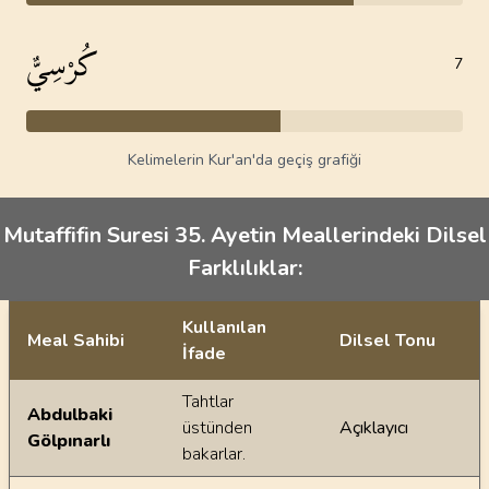
كُرْسِيٌّ
7
Kelimelerin Kur'an'da geçiş grafiği
Mutaffifin Suresi 35. Ayetin Meallerindeki Dilsel
Farklılıklar:
Kullanılan
Meal Sahibi
Dilsel Tonu
İfade
Ayetin meallerindeki dilsel farklılıklar
Tahtlar
Abdulbaki
üstünden
Açıklayıcı
Gölpınarlı
bakarlar.