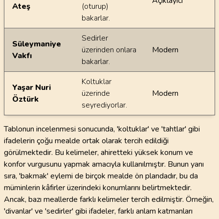
Açıklayıcı
Ateş
(oturup)
bakarlar.
Sedirler
Süleymaniye
üzerinden onlara
Modern
Vakfı
bakarlar.
Koltuklar
Yaşar Nuri
üzerinde
Modern
Öztürk
seyrediyorlar.
Tablonun incelenmesi sonucunda, 'koltuklar' ve 'tahtlar' gibi
ifadelerin çoğu mealde ortak olarak tercih edildiği
görülmektedir. Bu kelimeler, ahiretteki yüksek konum ve
konfor vurgusunu yapmak amacıyla kullanılmıştır. Bunun yanı
sıra, 'bakmak' eylemi de birçok mealde ön plandadır, bu da
müminlerin kâfirler üzerindeki konumlarını belirtmektedir.
Ancak, bazı meallerde farklı kelimeler tercih edilmiştir. Örneğin,
'divanlar' ve 'sedirler' gibi ifadeler, farklı anlam katmanları