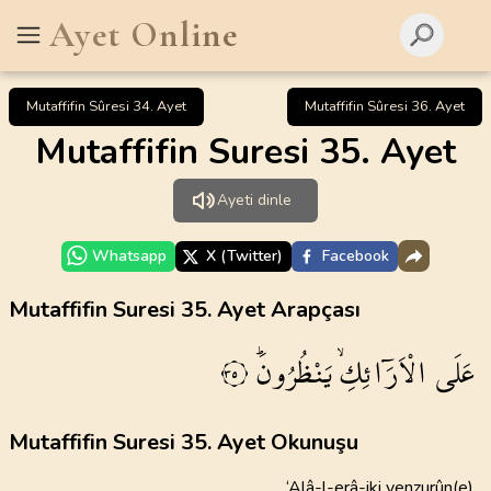
Ayet Online
Mutaffifin Sûresi 34. Ayet
Mutaffifin Sûresi 36. Ayet
Mutaffifin Suresi 35. Ayet
Ayeti dinle
Whatsapp
X (Twitter)
Facebook
Mutaffifin Suresi 35. Ayet Arapçası
عَلَى
الْاَرَٓائِكِۙ
يَنْظُرُونَۜ
٣٥
Mutaffifin Suresi 35. Ayet Okunuşu
‘Alâ-l-erâ-iki yenzurûn(e)