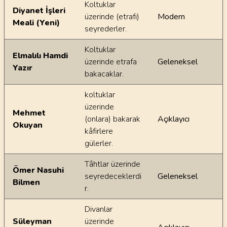
Koltuklar
Diyanet İşleri
üzerinde (etrafı)
Modern
Meali (Yeni)
seyrederler.
Koltuklar
Elmalılı Hamdi
üzerinde etrafa
Geleneksel
Yazır
bakacaklar.
koltuklar
üzerinde
Mehmet
(onlara) bakarak
Açıklayıcı
Okuyan
kâfirlere
gülerler.
Tâhtlar üzerinde
Ömer Nasuhi
seyredeceklerdi
Geleneksel
Bilmen
r.
Divanlar
Süleyman
üzerinde