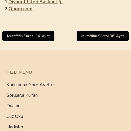
1.
Diyanet İşleri Başkanlığı
2.
Quran.com
Mutaffifin Sûresi 34. Ayet
Mutaffifin Sûresi 36. Ayet
HIZLI MENÜ
Konularına Göre Ayetler
Sorularla Kur'an
Dualar
Cüz Oku
Hadisler