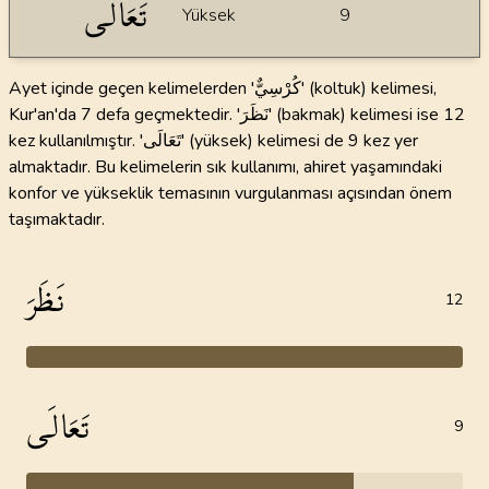
تَعَالَى
Yüksek
9
Ayet içinde geçen kelimelerden 'كُرْسِيٌّ' (koltuk) kelimesi,
Kur'an'da 7 defa geçmektedir. 'نَظَرَ' (bakmak) kelimesi ise 12
kez kullanılmıştır. 'تَعَالَى' (yüksek) kelimesi de 9 kez yer
almaktadır. Bu kelimelerin sık kullanımı, ahiret yaşamındaki
konfor ve yükseklik temasının vurgulanması açısından önem
taşımaktadır.
نَظَرَ
12
تَعَالَى
9