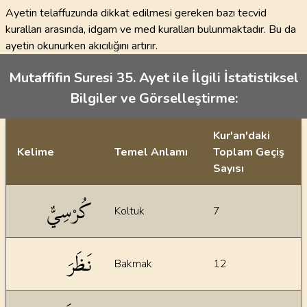
Ayetin telaffuzunda dikkat edilmesi gereken bazı tecvid
kuralları arasında, idgam ve med kuralları bulunmaktadır. Bu da
ayetin okunurken akıcılığını artırır.
Mutaffifin Suresi 35. Ayet ile İlgili İstatistiksel
Bilgiler ve Görselleştirme:
Kur'an'daki
Kelime
Temel Anlamı
Toplam Geçiş
Sayısı
İstatiksel bilgiler
كُرْسِيٌّ
Koltuk
7
نَظَرَ
Bakmak
12