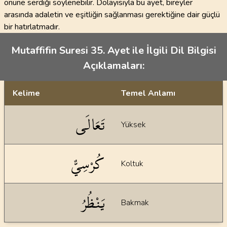
önüne serdiği söylenebilir. Dolayısıyla bu ayet, bireyler
arasında adaletin ve eşitliğin sağlanması gerektiğine dair güçlü
bir hatırlatmadır.
Mutaffifin Suresi 35. Ayet ile İlgili Dil Bilgisi
Açıklamaları:
Kelime
Temel Anlamı
Dil bilgisi açıklamaları
تَعَالَى
Yüksek
كُرْسِيٌّ
Koltuk
يَنْظُرُ
Bakmak