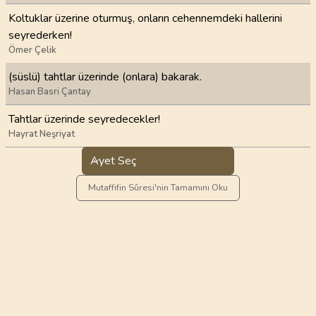
Koltuklar üzerine oturmuş, onların cehennemdeki hallerini
seyrederken!
Ömer Çelik
(süslü) tahtlar üzerinde (onlara) bakarak.
Hasan Basri Çantay
Tahtlar üzerinde seyredecekler!
Hayrat Neşriyat
Ayet Seç
Mutaffifin Sûresi'nin Tamamını Oku