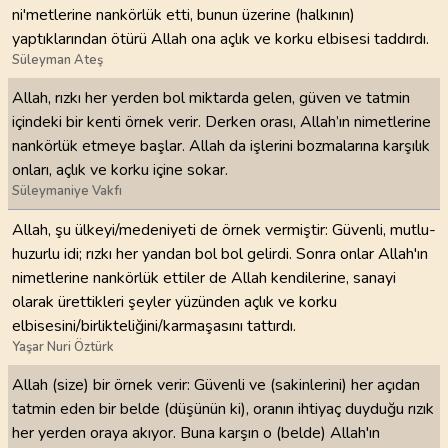
ni'metlerine nankörlük etti, bunun üzerine (halkının)
yaptıklarından ötürü Allah ona açlık ve korku elbisesi taddırdı.
Süleyman Ateş
Allah, rızkı her yerden bol miktarda gelen, güven ve tatmin
içindeki bir kenti örnek verir. Derken orası, Allah’ın nimetlerine
nankörlük etmeye başlar. Allah da işlerini bozmalarına karşılık
onları, açlık ve korku içine sokar.
Süleymaniye Vakfı
Allah, şu ülkeyi/medeniyeti de örnek vermiştir: Güvenli, mutlu-
huzurlu idi; rızkı her yandan bol bol gelirdi. Sonra onlar Allah'ın
nimetlerine nankörlük ettiler de Allah kendilerine, sanayi
olarak ürettikleri şeyler yüzünden açlık ve korku
elbisesini/birlikteliğini/karmaşasını tattırdı.
Yaşar Nuri Öztürk
Allah (size) bir örnek verir: Güvenli ve (sakinlerini) her açıdan
tatmin eden bir belde (düşünün ki), oranın ihtiyaç duyduğu rızık
her yerden oraya akıyor. Buna karşın o (belde) Allah'ın