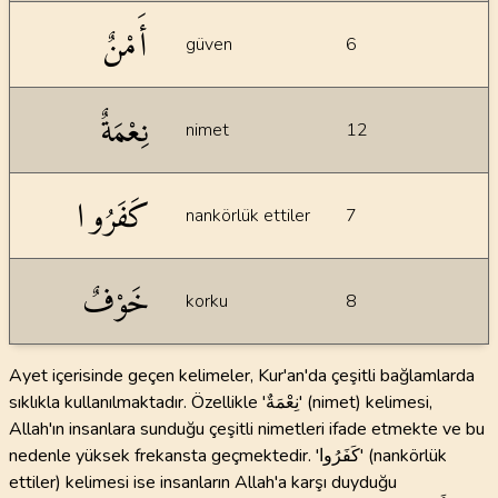
أَمْنٌ
güven
6
نِعْمَةٌ
nimet
12
كَفَرُوا
nankörlük ettiler
7
خَوْفٌ
korku
8
Ayet içerisinde geçen kelimeler, Kur'an'da çeşitli bağlamlarda
sıklıkla kullanılmaktadır. Özellikle 'نِعْمَةٌ' (nimet) kelimesi,
Allah'ın insanlara sunduğu çeşitli nimetleri ifade etmekte ve bu
nedenle yüksek frekansta geçmektedir. 'كَفَرُوا' (nankörlük
ettiler) kelimesi ise insanların Allah'a karşı duyduğu