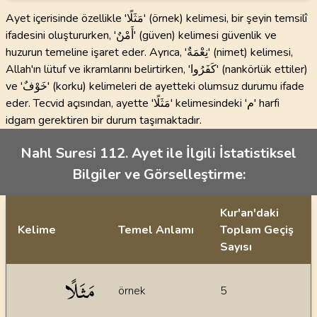
Ayet içerisinde özellikle 'مَثَلًا' (örnek) kelimesi, bir şeyin temsilî
ifadesini oluştururken, 'أَمْنٌ' (güven) kelimesi güvenlik ve
huzurun temeline işaret eder. Ayrıca, 'نِعْمَةٌ' (nimet) kelimesi,
Allah'ın lütuf ve ikramlarını belirtirken, 'كَفَرُوا' (nankörlük ettiler)
ve 'خَوْفٌ' (korku) kelimeleri de ayetteki olumsuz durumu ifade
eder. Tecvid açısından, ayette 'مَثَلًا' kelimesindeki 'م' harfi
idgam gerektiren bir durum taşımaktadır.
Nahl Suresi 112. Ayet ile İlgili İstatistiksel
Bilgiler ve Görselleştirme:
Kur'an'daki
Kelime
Temel Anlamı
Toplam Geçiş
Sayısı
İstatiksel bilgiler
مَثَلًا
örnek
5