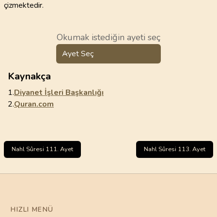
çizmektedir.
Okumak istediğin ayeti seç
Ayet Seç
Kaynakça
1.
Diyanet İşleri Başkanlığı
2.
Quran.com
Nahl Sûresi 111. Ayet
Nahl Sûresi 113. Ayet
HIZLI MENÜ