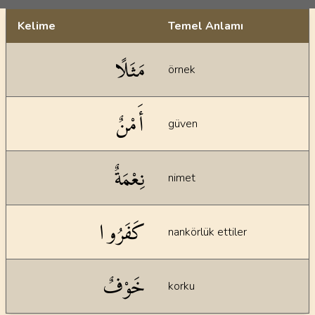
Kelime
Temel Anlamı
Dil bilgisi açıklamaları
مَثَلًا
örnek
أَمْنٌ
güven
نِعْمَةٌ
nimet
كَفَرُوا
nankörlük ettiler
خَوْفٌ
korku