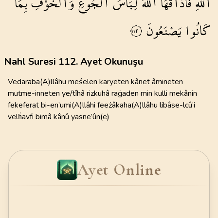
اللّٰهِ
فَاَذَاقَهَا
اللّٰهُ
لِبَاسَ
الْجُوعِ
وَالْخَوْفِ
بِمَا
كَانُوا
يَصْنَعُونَ
١١٢
Nahl Suresi 112. Ayet Okunuşu
Vedaraba(A)llâhu meśelen karyeten kânet âmineten
mutme-inneten ye/tîhâ rizkuhâ raġaden min kulli mekânin
fekeferat bi-en’umi(A)llâhi feeżâkaha(A)llâhu libâse-lcû’i
velḣavfi bimâ kânû yasne’ûn(e)
Ayet Online