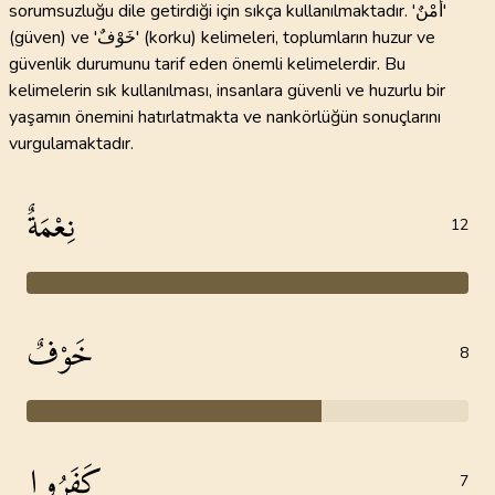
sorumsuzluğu dile getirdiği için sıkça kullanılmaktadır. 'أَمْنٌ'
(güven) ve 'خَوْفٌ' (korku) kelimeleri, toplumların huzur ve
güvenlik durumunu tarif eden önemli kelimelerdir. Bu
kelimelerin sık kullanılması, insanlara güvenli ve huzurlu bir
yaşamın önemini hatırlatmakta ve nankörlüğün sonuçlarını
vurgulamaktadır.
نِعْمَةٌ
12
خَوْفٌ
8
كَفَرُوا
7