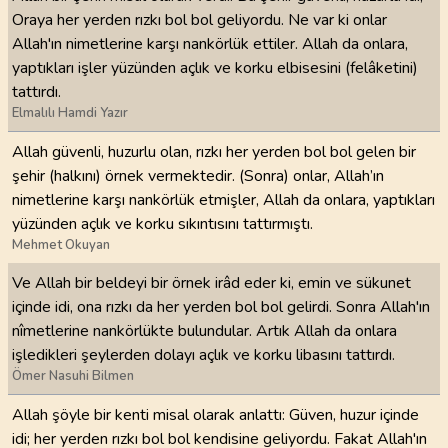
Oraya her yerden rızkı bol bol geliyordu. Ne var ki onlar
Allah'ın nimetlerine karşı nankörlük ettiler. Allah da onlara,
yaptıkları işler yüzünden açlık ve korku elbisesini (felâketini)
tattırdı.
Elmalılı Hamdi Yazır
Allah güvenli, huzurlu olan, rızkı her yerden bol bol gelen bir
şehir (halkını) örnek vermektedir. (Sonra) onlar, Allah’ın
nimetlerine karşı nankörlük etmişler, Allah da onlara, yaptıkları
yüzünden açlık ve korku sıkıntısını tattırmıştı.
Mehmet Okuyan
Ve Allah bir beldeyi bir örnek irâd eder ki, emin ve sükunet
içinde idi, ona rızkı da her yerden bol bol gelirdi. Sonra Allah'ın
nîmetlerine nankörlükte bulundular. Artık Allah da onlara
işledikleri şeylerden dolayı açlık ve korku libasını tattırdı.
Ömer Nasuhi Bilmen
Allah şöyle bir kenti misal olarak anlattı: Güven, huzur içinde
idi; her yerden rızkı bol bol kendisine geliyordu. Fakat Allah'ın