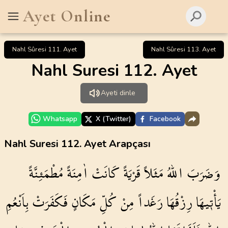
Ayet Online
Nahl Sûresi 111. Ayet
Nahl Sûresi 113. Ayet
Nahl Suresi 112. Ayet
Ayeti dinle
Whatsapp
X (Twitter)
Facebook
Nahl Suresi 112. Ayet Arapçası
وَضَرَبَ
اللّٰهُ
مَثَلاً
قَرْيَةً
كَانَتْ
اٰمِنَةً
مُطْمَئِنَّةً
يَأْت۪يهَا
رِزْقُهَا
رَغَداً
مِنْ
كُلِّ
مَكَانٍ
فَكَفَرَتْ
بِاَنْعُمِ