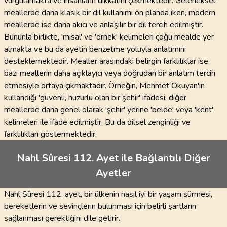
vurgulamakta ve insanların dikkatini çekmektedir. Geleneksel
meallerde daha klasik bir dil kullanımı ön planda iken, modern
meallerde ise daha akıcı ve anlaşılır bir dil tercih edilmiştir.
Bununla birlikte, 'misal' ve 'örnek' kelimeleri çoğu mealde yer
almakta ve bu da ayetin benzetme yoluyla anlatımını
desteklemektedir. Mealler arasındaki belirgin farklılıklar ise,
bazı meallerin daha açıklayıcı veya doğrudan bir anlatım tercih
etmesiyle ortaya çıkmaktadır. Örneğin, Mehmet Okuyan'ın
kullandığı 'güvenli, huzurlu olan bir şehir' ifadesi, diğer
meallerde daha genel olarak 'şehir' yerine 'belde' veya 'kent'
kelimeleri ile ifade edilmiştir. Bu da dilsel zenginliği ve
farklılıkları göstermektedir.
Nahl Sûresi 112. Ayet ile Bağlantılı Diğer
Ayetler
Nahl Sûresi 112. ayet, bir ülkenin nasıl iyi bir yaşam sürmesi,
bereketlerin ve sevinçlerin bulunması için belirli şartların
sağlanması gerektiğini dile getirir.