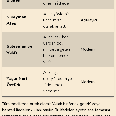
Bilmen
örnek irâd eder
Allah şöyle bir
Süleyman
kenti misal
Açıklayıcı
Ateş
olarak anlattı
Allah, rızkı her
yerden bol
Süleymaniye
miktarda gelen
Modern
Vakfı
bir kenti örnek
verir
Allah, şu
Yaşar Nuri
ülkeyi/medeniye
Modern
Öztürk
ti de örnek
vermiştir
Tüm meallerde ortak olarak 'Allah bir örnek getirir' veya
benzeri ifadeler kullanılmıştır. Bu ifadeler, ayetin ana temasını