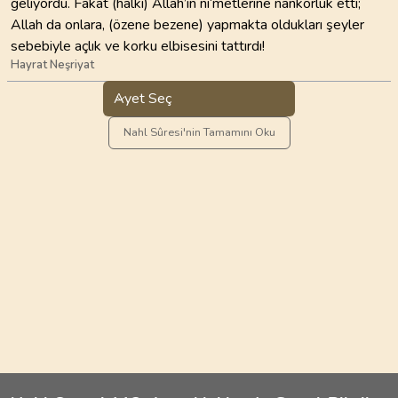
geliyordu. Fakat (halkı) Allah’ın ni‘metlerine nankörlük etti;
Allah da onlara, (özene bezene) yapmakta oldukları şeyler
sebebiyle açlık ve korku elbisesini tattırdı!
Hayrat Neşriyat
Ayet Seç
Nahl Sûresi'nin Tamamını Oku