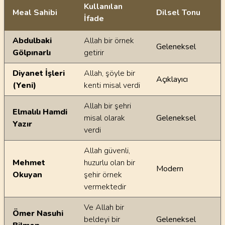
Kullanılan
Meal Sahibi
Dilsel Tonu
İfade
Ayetin meallerindeki dilsel farklılıklar
Abdulbaki
Allah bir örnek
Geleneksel
Gölpınarlı
getirir
Diyanet İşleri
Allah, şöyle bir
Açıklayıcı
(Yeni)
kenti misal verdi
Allah bir şehri
Elmalılı Hamdi
misal olarak
Geleneksel
Yazır
verdi
Allah güvenli,
Mehmet
huzurlu olan bir
Modern
Okuyan
şehir örnek
vermektedir
Ve Allah bir
Ömer Nasuhi
beldeyi bir
Geleneksel