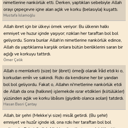
nimetlerine nankörlük etti. Derken, yaptıkları sebebiyle Allah
orayı çepeçevre içine alan açlık ve korku (belasıyla) kuşattı.
Mustafa İslamoğlu
Allah ibret için bir ülkeyi örnek veriyor: Bu ülkenin halkı
emniyet ve huzur içinde yaşıyor; rızıkları her taraftan bol bol
geliyordu. Sonra bunlar Allah’ın nimetlerine nankörlük edince,
Allah da yaptıklarına karşılık onlara bütün benliklerini saran bir
açlığı ve korkuyu tattırdı.
Ömer Çelik
Allah o memleketi (size) bir (ibret) örneği olarak îrâd etdi ki o,
korkudan emîn ve sakindi. Rızkı da kendisine her bir yandan
bol bol geliyordu. Fakat o, Allahın ni'metlerine nankörlük etdi
de Allah da ona (halkının) işlemekde ısrar etdikleri (kötülükler)
yüzünden açlık ve korku libâsını (giydirib olanca acıları) tatdırdı.
Hasan Basri Çantay
Allah, bir şehri (Mekke’yi size) misâl getirdi. (Bu şehir)
emniyet ve huzûr içinde idi, ona rızkı her taraftan bol bol