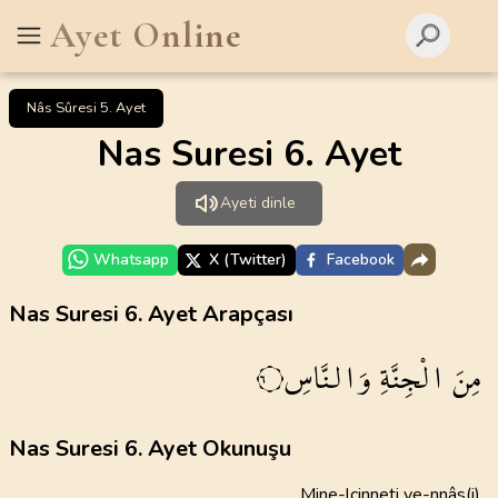
Ayet Online
Nâs Sûresi 5. Ayet
Nas Suresi 6. Ayet
Ayeti dinle
Whatsapp
X (Twitter)
Facebook
Nas Suresi 6. Ayet Arapçası
مِنَ
الْجِنَّةِ
وَالنَّاسِ
٦
Nas Suresi 6. Ayet Okunuşu
Mine-lcinneti ve-nnâs(i)