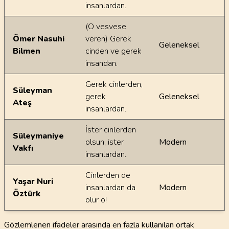
insanlardan.
(O vesvese
Ömer Nasuhi
veren) Gerek
Geleneksel
Bilmen
cinden ve gerek
insandan.
Gerek cinlerden,
Süleyman
gerek
Geleneksel
Ateş
insanlardan.
İster cinlerden
Süleymaniye
olsun, ister
Modern
Vakfı
insanlardan.
Cinlerden de
Yaşar Nuri
insanlardan da
Modern
Öztürk
olur o!
Gözlemlenen ifadeler arasında en fazla kullanılan ortak