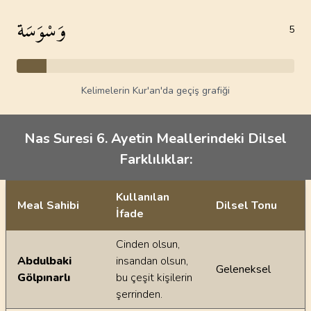
وَسْوَسَة
5
Kelimelerin Kur'an'da geçiş grafiği
Nas Suresi 6. Ayetin Meallerindeki Dilsel
Farklılıklar:
Kullanılan
Meal Sahibi
Dilsel Tonu
İfade
Ayetin meallerindeki dilsel farklılıklar
Cinden olsun,
Abdulbaki
insandan olsun,
Geleneksel
Gölpınarlı
bu çeşit kişilerin
şerrinden.