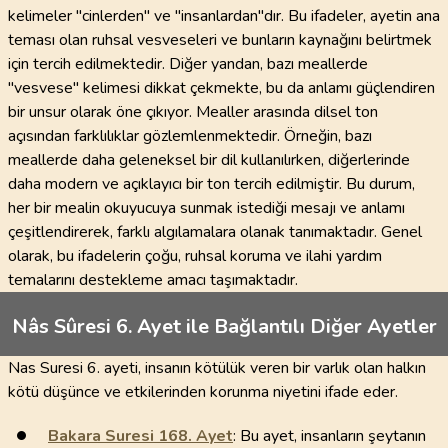
kelimeler "cinlerden" ve "insanlardan"dır. Bu ifadeler, ayetin ana
teması olan ruhsal vesveseleri ve bunların kaynağını belirtmek
için tercih edilmektedir. Diğer yandan, bazı meallerde
"vesvese" kelimesi dikkat çekmekte, bu da anlamı güçlendiren
bir unsur olarak öne çıkıyor. Mealler arasında dilsel ton
açısından farklılıklar gözlemlenmektedir. Örneğin, bazı
meallerde daha geleneksel bir dil kullanılırken, diğerlerinde
daha modern ve açıklayıcı bir ton tercih edilmiştir. Bu durum,
her bir mealin okuyucuya sunmak istediği mesajı ve anlamı
çeşitlendirerek, farklı algılamalara olanak tanımaktadır. Genel
olarak, bu ifadelerin çoğu, ruhsal koruma ve ilahi yardım
temalarını destekleme amacı taşımaktadır.
Nâs Sûresi 6. Ayet ile Bağlantılı Diğer Ayetler
Nas Suresi 6. ayeti, insanın kötülük veren bir varlık olan halkın
kötü düşünce ve etkilerinden korunma niyetini ifade eder.
Bakara Suresi
168
. Ayet
: Bu ayet, insanların şeytanın