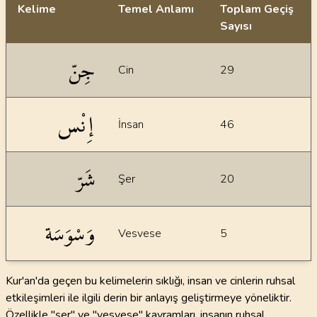
Kelime
Temel Anlamı
Toplam Geçiş
Sayısı
İstatiksel bilgiler
جِنّ
Cin
29
إِنْس
İnsan
46
شَرّ
Şer
20
وَسْوَسَة
Vesvese
5
Kur'an'da geçen bu kelimelerin sıklığı, insan ve cinlerin ruhsal
etkileşimleri ile ilgili derin bir anlayış geliştirmeye yöneliktir.
Özellikle "şer" ve "vesvese" kavramları, insanın ruhsal