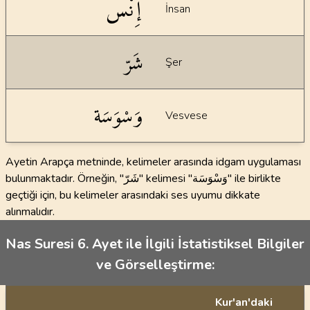
إِنْس
İnsan
شَرّ
Şer
وَسْوَسَة
Vesvese
Ayetin Arapça metninde, kelimeler arasında idgam uygulaması
bulunmaktadır. Örneğin, "شَرّ" kelimesi "وَسْوَسَة" ile birlikte
geçtiği için, bu kelimeler arasındaki ses uyumu dikkate
alınmalıdır.
Nas Suresi 6. Ayet ile İlgili İstatistiksel Bilgiler
ve Görselleştirme:
Kur'an'daki