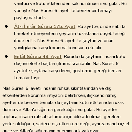
yanıltıcı ve kötü etkilerinden sakındırılmasını vurgular. Bu
yönüyle Nas Suresi 6. ayeti ile benzer bir temayı
paylaşmaktadır.
Âl-i İmrân Sûresi
175
. Ayet
: Bu ayette, dinde sabırla
hareket etmeyenlerin şeytanın tuzaklarına düşebileceği
ifade edilir. Nas Suresi 6. ayeti ile şeytan ve onun
yanılgılarına karşı korunma konusunu ele alır.
Enfâl Sûresi
48
. Ayet
: Burada da şeytanın insanı kötü
düşüncelerle baştan çıkarması anlatılır. Nas Suresi 6.
ayeti ile şeytana karşı direnç gösterme gereği benzer
temalar taşır.
Nas Suresi 6. ayeti, insanın ruhsal sıkıntılarından ve dış
etkenlerden korunma ihtiyacını belirtirken, ilişkilendirilmiş
ayetler de benzer temalarda şeytanın kötü etkilerinden uzak
durma ve Allah'a sığınma gerekliliğini vurgular. Bu ayetler
topluca, insanın ruhsal selameti için dikkatli olması gereken
yerler olduğunu, sadece dış etkenlere değil, aynı zamanda içsel
güce ve Allah'a sığınmanın önemini ortaya koyar.