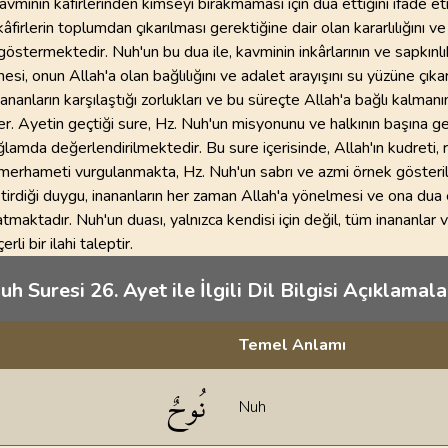
avminin kâfirlerinden kimseyi bırakmaması için dua ettiğini ifade e
kâfirlerin toplumdan çıkarılması gerektiğine dair olan kararlılığını v
göstermektedir. Nuh'un bu dua ile, kavminin inkârlarının ve sapkınlı
esi, onun Allah'a olan bağlılığını ve adalet arayışını su yüzüne çıkar
ananların karşılaştığı zorlukları ve bu süreçte Allah'a bağlı kalman
. Ayetin geçtiği sure, Hz. Nuh'un misyonunu ve halkının başına ge
ğlamda değerlendirilmektedir. Bu sure içerisinde, Allah'ın kudreti,
n merhameti vurgulanmakta, Hz. Nuh'un sabrı ve azmi örnek gösteri
tirdiği duygu, inananların her zaman Allah'a yönelmesi ve ona dua
atmaktadır. Nuh'un duası, yalnızca kendisi için değil, tüm inananlar v
erli bir ilahi taleptir.
uh Suresi 26. Ayet ile İlgili Dil Bilgisi Açıklamalar
Temel Anlamı
klamaları
نُوحٌ
Nuh