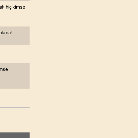
ak hiç kimse
100
.
Adiyat Suresi
11
AYET
rakma!
104
.
Humeze Suresi
9
AYET
108
.
Kevser Suresi
3
AYET
imse
112
.
İhlas Suresi
4
AYET