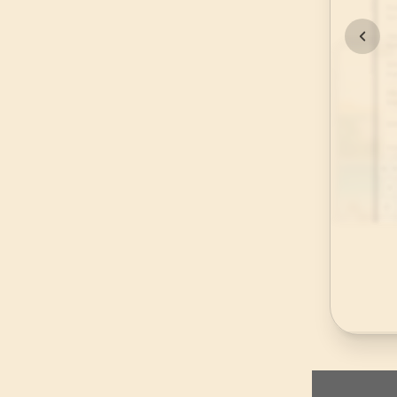
45
.
Casiye Suresi
37
AYET
49
.
Hucurat Suresi
18
AYET
53
.
Necm Suresi
62
AYET
57
.
Hadid Suresi
29
AYET
61
.
Saff Suresi
14
AYET
65
.
Talak Suresi
12
AYET