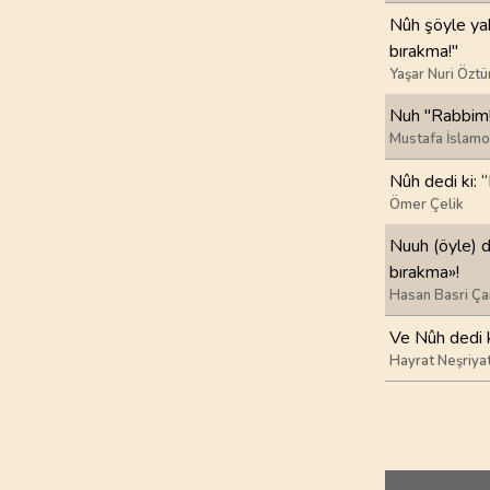
Nûh şöyle yak
97
.
Kadir Suresi
bırakma!"
5
AYET
Yaşar Nuri Öztü
Nuh "Rabbim!"
101
.
Karia Suresi
Mustafa İslamo
11
AYET
Nûh dedi ki: 
105
.
Fil Suresi
Ömer Çelik
5
AYET
Nuuh (öyle) d
bırakma»!
109
.
Kafirun Suresi
Hasan Basri Ça
6
AYET
Ve Nûh dedi k
113
.
Felak Suresi
Hayrat Neşriya
5
AYET