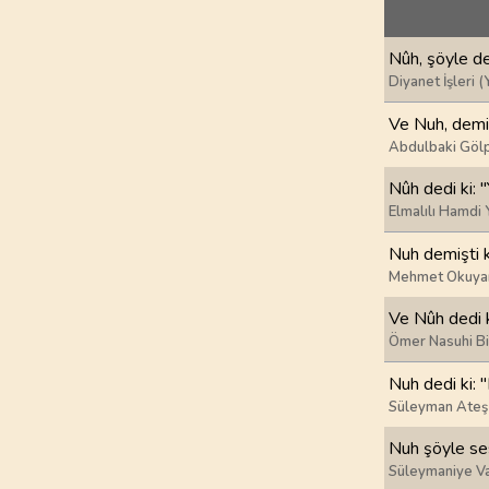
69
.
Hakka Suresi
52
AYET
Nûh, şöyle de
73
.
Muzzemmil Sures
Diyanet İşleri (
20
AYET
Ve Nuh, demiş
Abdulbaki Gölp
77
.
Murselat Suresi
50
AYET
Nûh dedi ki: "
Elmalılı Hamdi 
81
.
Tekvir Suresi
Nuh demişti k
29
AYET
Mehmet Okuya
85
.
Buruc Suresi
Ve Nûh dedi k
22
AYET
Ömer Nasuhi B
Nuh dedi ki: 
89
.
Fecr Suresi
30
AYET
Süleyman Ateş
Nuh şöyle ses
93
.
Duha Suresi
Süleymaniye Va
11
AYET