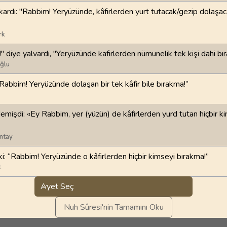
ardı: "Rabbim! Yeryüzünde, kâfirlerden yurt tutacak/gezip dolaşac
98
.
Beyyine Suresi
99
.
Zilzal Suresi
8
AYET
8
AYET
rk
 diye yalvardı, "Yeryüzünde kafirlerden nümunelik tek kişi dahi bı
102
.
Tekasur Suresi
103
.
Asr Suresi
ğlu
8
AYET
3
AYET
“Rabbim! Yeryüzünde dolaşan bir tek kâfir bile bırakma!”
106
.
Kureyş Suresi
107
.
Maun Suresi
4
AYET
7
AYET
emişdi: «Ey Rabbim, yer (yüzün) de kâfirlerden yurd tutan hiçbir k
110
.
Nasr Suresi
111
.
Tebbet Suresi
ntay
3
AYET
5
AYET
i: “Rabbim! Yeryüzünde o kâfirlerden hiçbir kimseyi bırakma!”
114
.
Nas Suresi
t
6
AYET
Ayet Seç
Nuh Sûresi'nin Tamamını Oku