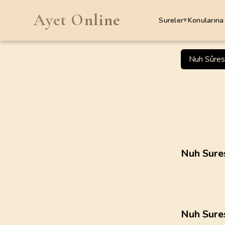
Ayet Online
Sureler
Konularına
▾
SURELER
Nuh Sûres
1
.
Fatiha Suresi
7
AYET
5
.
Maide Suresi
120
AYET
9
.
Tevbe Suresi
Nuh Sures
129
AYET
13
.
Rad Suresi
43
AYET
Nuh Sure
17
.
Isra Suresi