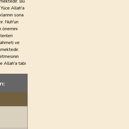
tmektedir. Bu
e Yüce Allah'a
klarının sona
ır. Nuh'un
ın önemini
lenleri
 rahmeti ve
lmektedir.
 etmesinin
e Allah'a tabi
ı: