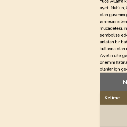
Yüce Allah'a k
ayet, Nuh'un, 
olan güvenini 
ermesini istem
mücadelesi, in
sembolize eder
anlatan bir ba
kullarına ola
Ayetin dile ge
önemini hatırl
olanlar için geç
N
Kelime
Dil bilgisi açı