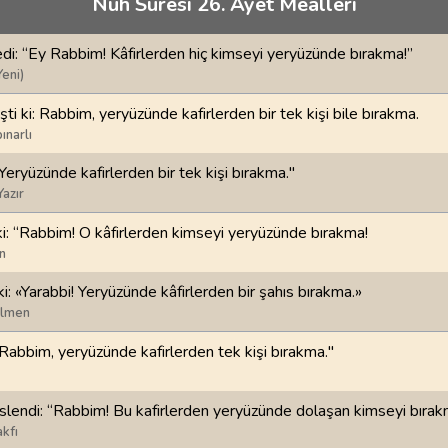
Nuh Suresi 26. Ayet Meâlleri
70
.
Mearic Suresi
71
.
Nuh Suresi
44
AYET
28
AYET
di: “Ey Rabbim! Kâfirlerden hiç kimseyi yeryüzünde bırakma!”
i
74
.
Muddessir Suresi
75
.
Kiyamet Suresi
Yeni)
56
AYET
40
AYET
ti ki: Rabbim, yeryüzünde kafirlerden bir tek kişi bile bırakma.
ınarlı
78
.
Nebe Suresi
79
.
Naziat Suresi
40
AYET
46
AYET
Yeryüzünde kafirlerden bir tek kişi bırakma."
Yazır
82
.
Infitar Suresi
83
.
Mutaffifin Suresi
i: “Rabbim! O kâfirlerden kimseyi yeryüzünde bırakma!
19
AYET
36
AYET
n
86
.
Tarik Suresi
87
.
Ala Suresi
i: «Yarabbi! Yeryüzünde kâfirlerden bir şahıs bırakma.»
17
AYET
19
AYET
ilmen
"Rabbim, yeryüzünde kafirlerden tek kişi bırakma."
90
.
Beled Suresi
91
.
Şems Suresi
20
AYET
15
AYET
lendi: “Rabbim! Bu kafirlerden yeryüzünde dolaşan kimseyi bırak
94
.
İnşirah Suresi
95
.
Tin Suresi
kfı
8
AYET
8
AYET