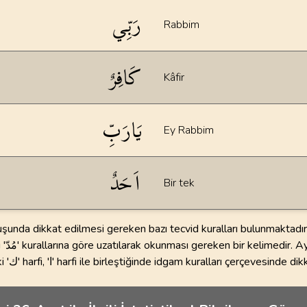
رَبِّي
Rabbim
كَافِرٌ
Kâfir
يَارَبِّ
Ey Rabbim
اَحَدٌ
Bir tek
şunda dikkat edilmesi gereken bazı tecvid kuralları bulunmaktadır
nde dikkatle