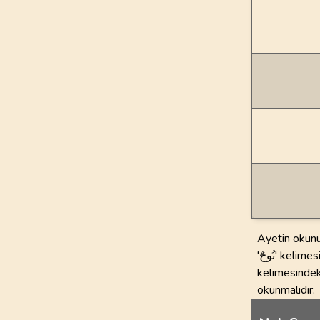
Ayetin okunu
'نُوحٌ' kelimesi 'مُدّ' kurallarına göre uzatılarak okunması gereken bir kelimedir. Ayrıca, 'كَافِرٌ'
kelimesindeki 'ك' harfi, 'ا' harfi ile birleştiğinde idgam kuralları çerçevesi
okunmalıdır.