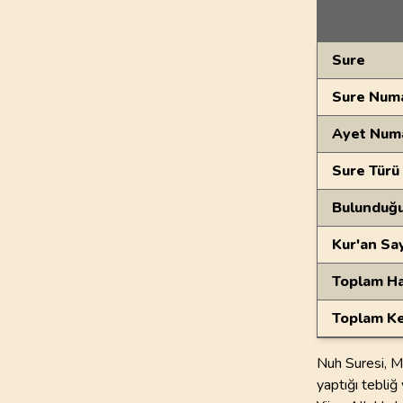
Genel Bilgiler
Sure
Sure Numa
Ayet Num
Sure Türü
Bulunduğ
Kur'an Sa
Toplam Ha
Toplam Ke
Nuh Suresi, M
yaptığı tebli