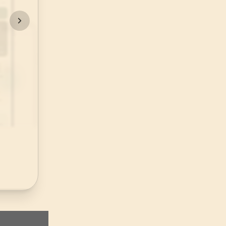
48
.
Fetih Suresi
29
AYET
52
.
Tur Suresi
49
AYET
56
.
Vakia Suresi
96
AYET
60
.
Mumtehine Suresi
13
AYET
64
.
Tegabun Suresi
18
AYET
68
.
Kalem Suresi
52
AYET