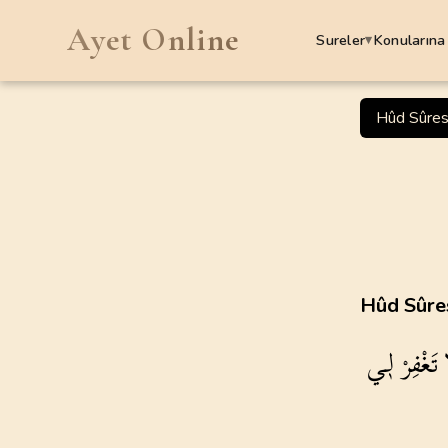
Ayet Online
Sureler
Konularına
▾
SURELER
Hûd Sûres
1
.
Fatiha Suresi
7
AYET
5
.
Maide Suresi
120
AYET
9
.
Tevbe Suresi
Hûd Sûres
129
AYET
تَغْفِرْ
ل۪ي
13
.
Rad Suresi
43
AYET
17
.
Isra Suresi