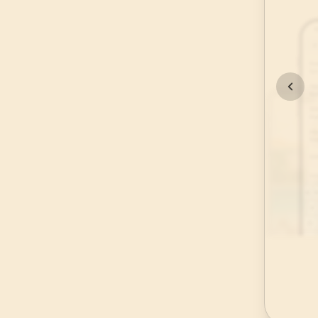
45
.
Casiye Suresi
37
AYET
49
.
Hucurat Suresi
18
AYET
53
.
Necm Suresi
62
AYET
57
.
Hadid Suresi
29
AYET
61
.
Saff Suresi
14
AYET
65
.
Talak Suresi
12
AYET