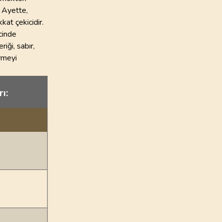
. Ayette,
kat çekicidir.
cinde
iği, sabır,
rmeyi
ı: