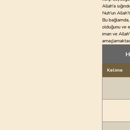
Allah'a sığınd
Nuh'un Allah’t
Bu bağlamda, N
olduğunu ve en
iman ve Allah
amaçlamaktad
H
Kelime
Dil bilgisi açı