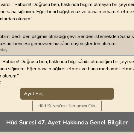
vardı: “Rabbim! Doğrusu ben, hakkında bilgim olmayan bir şeyi s
ine sana sığınırım. Eğer beni bağışlamaz ve bana merhamet etme
nlardan olurum.”
bim, dedi, ben bilgimin olmadığı şey'i Senden istemekden Sana sı
mazsan, beni esirgemezsen husrâne düşmüşlerden olurum».
ntay
: “Rabbim! Doğrusu ben, hakkında bilgi sâhibi olmadığım bir şeyi s
ana sığınırım. Eğer bana mağfiret etmez ve bana merhamet etmez
 olurum.”
t
Ayet Seç
Hûd Sûresi'nin Tamamını Oku
Hûd Suresi 47. Ayet Hakkında Genel Bilgiler