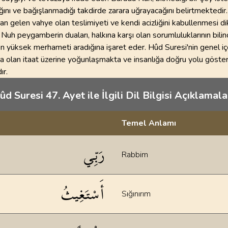
ığını ve bağışlanmadığı takdirde zarara uğrayacağını belirtmektedir
an gelen vahye olan teslimiyeti ve kendi acizliğini kabullenmesi dik
uh peygamberin duaları, halkına karşı olan sorumluluklarının bilin
 yüksek merhameti aradığına işaret eder. Hûd Suresi'nin genel içer
'a olan itaat üzerine yoğunlaşmakta ve insanlığa doğru yolu göste
ır.
ûd Suresi 47. Ayet ile İlgili Dil Bilgisi Açıklamalar
Temel Anlamı
klamaları
رَبِّي
Rabbim
أَسْتَغِيثُ
Sığınırım