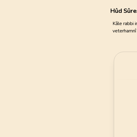
111
AYET
Hûd Sûre
21
.
Enbiya Suresi
Kâle rabbi i
112
AYET
veterhamnî 
25
.
Furkan Suresi
77
AYET
29
.
Ankebut Suresi
69
AYET
33
.
Ahzab Suresi
73
AYET
37
.
Saffat Suresi
182
AYET
41
.
Fussilet Suresi
54
AYET