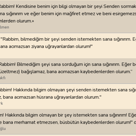
Rabbim! Kendisine benim için bilgi olmayan bir şeyi Senden sorma
98
.
Beyyine Suresi
99
.
Zilzal Suresi
na sığınırım ve eğer benim için mağfiret etmez ve beni esirgeme
8
AYET
8
AYET
nlerden olurum.»
ilmen
102
.
Tekasur Suresi
103
.
Asr Suresi
: "Rabbim, bilmediğim bir şeyi senden istemekten sana sığınırım. E
8
AYET
3
AYET
bana acımazsan ziyana uğrayanlardan olurum!"
106
.
Kureyş Suresi
107
.
Maun Suresi
4
AYET
7
AYET
Rabbim! Bilmediğim şeyi sana sorduğum için sana sığınırım. Eğer 
zeltmez) bağışlamaz, bana acımazsan kaybedenlerden olurum.”
110
.
Nasr Suresi
111
.
Tebbet Suresi
kfı
3
AYET
5
AYET
abbim! Hakkında bilgim olmayan şeyi senden istemekten sana sığın
z, bana acımazsan hüsrana uğrayanlardan olurum."
114
.
Nas Suresi
rk
6
AYET
! Hakkında bilgim olmayan bir şey istemekten sana sığınırım! Eğe
e bana merhamat etmezsen, büsbütün kaybedenlerden olurum!" d
ğlu