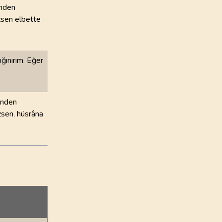
enden
zsen elbette
ğınırım. Eğer
enden
sen, hüsrâna