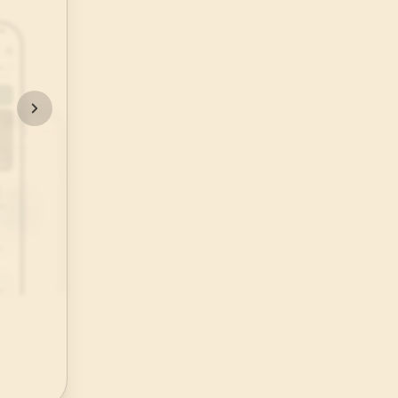
48
.
Fetih Suresi
29
AYET
52
.
Tur Suresi
49
AYET
56
.
Vakia Suresi
96
AYET
60
.
Mumtehine Suresi
13
AYET
64
.
Tegabun Suresi
18
AYET
68
.
Kalem Suresi
52
AYET