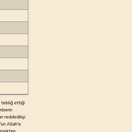
tebliğ ettiği
amberin
n reddedilişi
'un Allah'a
temekten