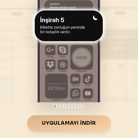
46
.
Ahkaf Suresi
47
.
Muhammed Suresi
35
AYET
38
AYET
50
.
Kaf Suresi
51
.
Zariyat Suresi
45
AYET
60
AYET
54
.
Kamer Suresi
55
.
Rahman Suresi
55
AYET
78
AYET
58
.
Mücadele Suresi
59
.
Hasr Suresi
22
AYET
24
AYET
62
.
Cuma Suresi
63
.
Munafikune Suresi
11
AYET
11
AYET
66
.
Tahrim Suresi
67
.
Mulk Suresi
UYGULAMAYI İNDIR
12
AYET
30
AYET