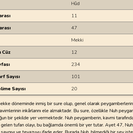
Hûd
rası
11
arası
47
Mekki
u Cüz
12
yfası
234
rf Sayısı
101
lime Sayısı
20
ekke döneminde inmiş bir sure olup, genel olarak peygamberlerin 
avimlerinin inkârlarını ele almaktadır. Bu sure, özellikle Nuh peyg
ğun bir şekilde yer vermektedir. Nuh peygamberin, kavmi tarafında
gelen tufan olayı, bu bağlamda önemli bir yer tutar. Ayet 47, Nuh
 saygıyı ve tevazuyu ifade eder. Burada Nuh, bilmediği bir şey is