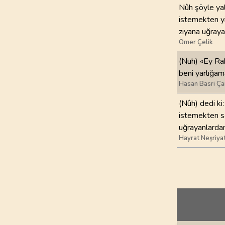
Nûh şöyle yal
istemekten y
ziyana uğraya
Ömer Çelik
(Nuh) «Ey Rab
beni yarlığa
Hasan Basri Ça
(Nûh) dedi ki
istemekten s
uğrayanlardan
Hayrat Neşriya