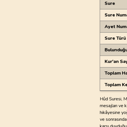
Genel Bilgiler
Sure
Sure Numa
Ayet Num
Sure Türü
Bulunduğ
Kur'an Sa
Toplam Ha
Toplam Ke
Hûd Suresi, M
mesajları ve k
hikâyesine yo
ve sonrasında 
karşı duyduğu