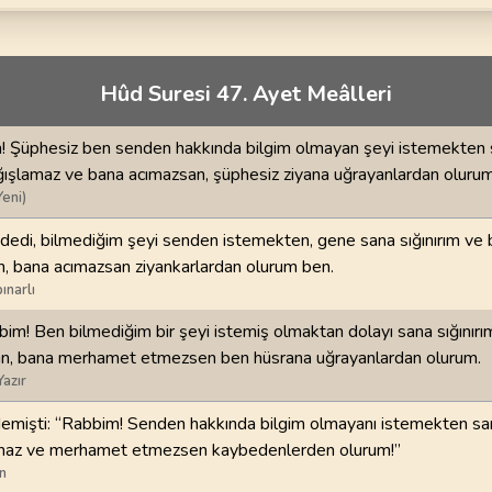
70
.
Mearic Suresi
71
.
Nuh Suresi
44
AYET
28
AYET
i
74
.
Muddessir Suresi
75
.
Kiyamet Suresi
Hûd Suresi 47. Ayet Meâlleri
56
AYET
40
AYET
! Şüphesiz ben senden hakkında bilgim olmayan şeyi istemekten sa
78
.
Nebe Suresi
79
.
Naziat Suresi
ışlamaz ve bana acımazsan, şüphesiz ziyana uğrayanlardan olurum
40
AYET
46
AYET
Yeni)
82
.
Infitar Suresi
83
.
Mutaffifin Suresi
edi, bilmediğim şeyi senden istemekten, gene sana sığınırım ve 
19
AYET
36
AYET
, bana acımazsan ziyankarlardan olurum ben.
ınarlı
86
.
Tarik Suresi
87
.
Ala Suresi
im! Ben bilmediğim bir şeyi istemiş olmaktan dolayı sana sığınırı
17
AYET
19
AYET
n, bana merhamet etmezsen ben hüsrana uğrayanlardan olurum.
Yazır
90
.
Beled Suresi
91
.
Şems Suresi
20
AYET
15
AYET
emişti: “Rabbim! Senden hakkında bilgim olmayanı istemekten sana
maz ve merhamet etmezsen kaybedenlerden olurum!”
94
.
İnşirah Suresi
95
.
Tin Suresi
n
8
AYET
8
AYET