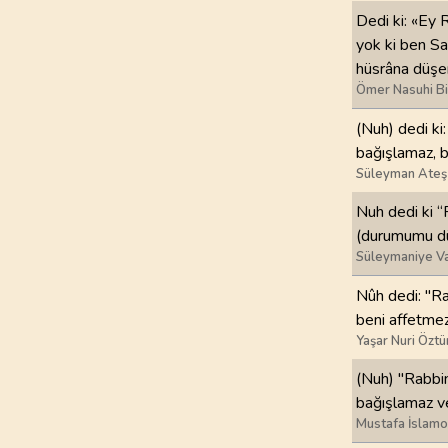
Dedi ki: «Ey 
97
.
Kadir Suresi
yok ki ben Sa
5
AYET
hüsrâna düşe
Ömer Nasuhi B
101
.
Karia Suresi
(Nuh) dedi ki
11
AYET
bağışlamaz, 
Süleyman Ateş
105
.
Fil Suresi
5
AYET
Nuh dedi ki “
(durumumu dü
109
.
Kafirun Suresi
Süleymaniye Va
6
AYET
Nûh dedi: "R
beni affetme
113
.
Felak Suresi
Yaşar Nuri Öztü
5
AYET
(Nuh) "Rabbim
bağışlamaz v
Mustafa İslamo