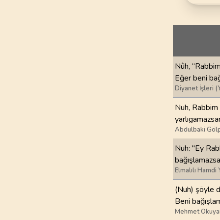
69
.
Hakka Suresi
52
AYET
73
.
Muzzemmil Sures
20
AYET
Nûh, “Rabbim
77
.
Murselat Suresi
Eğer beni bağ
50
AYET
Diyanet İşleri (
81
.
Tekvir Suresi
Nuh, Rabbim d
29
AYET
yarlıgamazsan
Abdulbaki Gölp
85
.
Buruc Suresi
Nuh: "Ey Rabb
22
AYET
bağışlamazsa
Elmalılı Hamdi 
89
.
Fecr Suresi
30
AYET
(Nuh) şöyle d
Beni bağışla
93
.
Duha Suresi
Mehmet Okuya
11
AYET