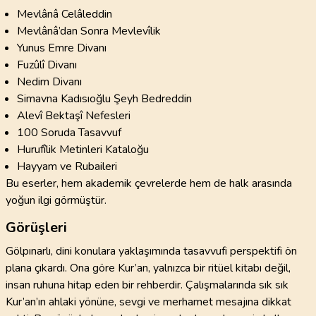
Mevlânâ Celâleddin
Mevlânâ’dan Sonra Mevlevîlik
Yunus Emre Divanı
Fuzûlî Divanı
Nedim Divanı
Simavna Kadısıoğlu Şeyh Bedreddin
Alevî Bektaşî Nefesleri
100 Soruda Tasavvuf
Hurufîlik Metinleri Kataloğu
Hayyam ve Rubaileri
Bu eserler, hem akademik çevrelerde hem de halk arasında
yoğun ilgi görmüştür.
Görüşleri
Gölpınarlı, dini konulara yaklaşımında tasavvufi perspektifi ön
plana çıkardı. Ona göre Kur’an, yalnızca bir ritüel kitabı değil,
insan ruhuna hitap eden bir rehberdir. Çalışmalarında sık sık
Kur’an’ın ahlaki yönüne, sevgi ve merhamet mesajına dikkat