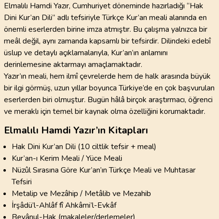
Elmalılı Hamdi Yazır, Cumhuriyet döneminde hazırladığı “Hak
Dini Kur’an Dili” adlı tefsiriyle Türkçe Kur’an meali alanında en
önemli eserlerden birine imza atmıştır. Bu çalışma yalnızca bir
meâl değil, aynı zamanda kapsamlı bir tefsirdir. Dilindeki edebî
üslup ve detaylı açıklamalarıyla, Kur’an’ın anlamını
derinlemesine aktarmayı amaçlamaktadır.
Yazır’ın meali, hem ilmî çevrelerde hem de halk arasında büyük
bir ilgi görmüş, uzun yıllar boyunca Türkiye’de en çok başvurulan
eserlerden biri olmuştur. Bugün hâlâ birçok araştırmacı, öğrenci
ve meraklı için temel bir kaynak olma özelliğini korumaktadır.
Elmalılı Hamdi Yazır’ın Kitapları
Hak Dini Kur’an Dili (10 ciltlik tefsir + meal)
Kur’an-ı Kerim Meali / Yüce Meali
Nüzûl Sırasına Göre Kur’an’ın Türkçe Meali ve Muhtasar
Tefsiri
Metalip ve Mezâhip / Metâlib ve Mezahib
İrşâdü’l-Ahlâf fî Ahkâmi’l-Evkâf
Beyânul-Hak (makaleler/derlemeler)