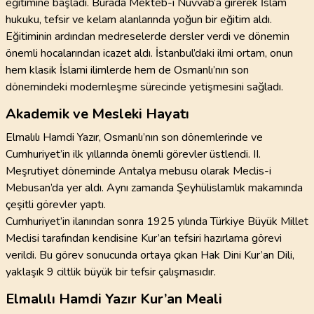
eğitimine başladı. Burada Mekteb-i Nüvvâb’a girerek İslam
hukuku, tefsir ve kelam alanlarında yoğun bir eğitim aldı.
Eğitiminin ardından medreselerde dersler verdi ve dönemin
önemli hocalarından icazet aldı. İstanbul’daki ilmi ortam, onun
hem klasik İslami ilimlerde hem de Osmanlı’nın son
dönemindeki modernleşme sürecinde yetişmesini sağladı.
Akademik ve Mesleki Hayatı
Elmalılı Hamdi Yazır, Osmanlı’nın son dönemlerinde ve
Cumhuriyet’in ilk yıllarında önemli görevler üstlendi. II.
Meşrutiyet döneminde Antalya mebusu olarak Meclis-i
Mebusan’da yer aldı. Aynı zamanda Şeyhülislamlık makamında
çeşitli görevler yaptı.
Cumhuriyet’in ilanından sonra 1925 yılında Türkiye Büyük Millet
Meclisi tarafından kendisine Kur’an tefsiri hazırlama görevi
verildi. Bu görev sonucunda ortaya çıkan Hak Dini Kur’an Dili,
yaklaşık 9 ciltlik büyük bir tefsir çalışmasıdır.
Elmalılı Hamdi Yazır Kur’an Meali