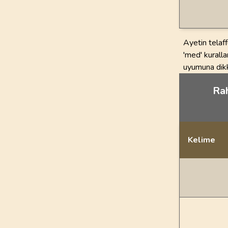
Ayetin telaf
'med' kuralla
uyumuna dikk
Rah
Kelime
İstatiksel bilgi