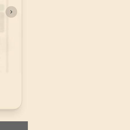
48
.
Fetih Suresi
29
AYET
52
.
Tur Suresi
49
AYET
56
.
Vakia Suresi
96
AYET
60
.
Mumtehine Suresi
13
AYET
64
.
Tegabun Suresi
18
AYET
68
.
Kalem Suresi
52
AYET