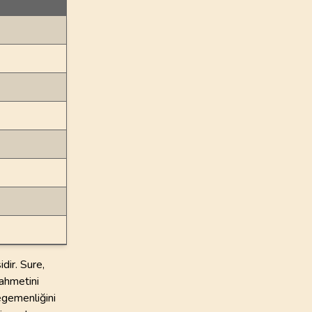
dir. Sure,
rahmetini
 egemenliğini