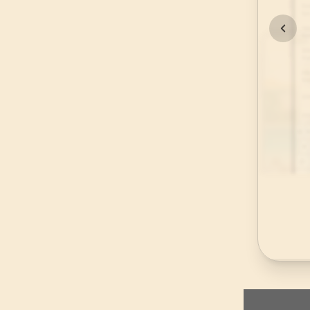
45
.
Casiye Suresi
37
AYET
49
.
Hucurat Suresi
18
AYET
53
.
Necm Suresi
62
AYET
57
.
Hadid Suresi
29
AYET
61
.
Saff Suresi
14
AYET
65
.
Talak Suresi
12
AYET