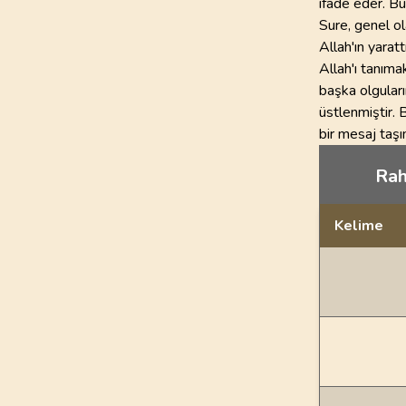
ifade eder. Bu
Sure, genel ol
Allah'ın yarat
Allah'ı tanıma
başka olguların
üstlenmiştir. 
bir mesaj taşı
Rah
Kelime
Dil bilgisi açı