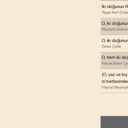
İki doğunun R
97
.
Kadir Suresi
Yaşar Nuri Öztü
5
AYET
O, iki doğunun
Mustafa İslamo
101
.
Karia Suresi
11
AYET
O, iki doğunun
Ömer Çelik
105
.
Fil Suresi
O, hem iki do
5
AYET
Hasan Basri Ça
109
.
Kafirun Suresi
(O, yaz ve kış
6
AYET
ni‘metlerinden
Hayrat Neşriya
113
.
Felak Suresi
5
AYET