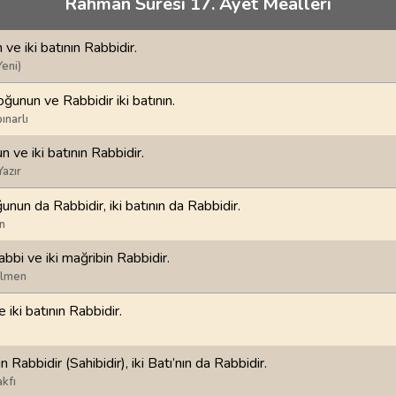
Rahman Suresi 17. Ayet Meâlleri
70
.
Mearic Suresi
71
.
Nuh Suresi
44
AYET
28
AYET
 ve iki batının Rabbidir.
i
74
.
Muddessir Suresi
75
.
Kiyamet Suresi
Yeni)
56
AYET
40
AYET
oğunun ve Rabbidir iki batının.
ınarlı
78
.
Nebe Suresi
79
.
Naziat Suresi
40
AYET
46
AYET
n ve iki batının Rabbidir.
Yazır
82
.
Infitar Suresi
83
.
Mutaffifin Suresi
ğunun da Rabbidir, iki batının da Rabbidir.
19
AYET
36
AYET
n
86
.
Tarik Suresi
87
.
Ala Suresi
abbi ve iki mağribin Rabbidir.
17
AYET
19
AYET
ilmen
 iki batının Rabbidir.
90
.
Beled Suresi
91
.
Şems Suresi
20
AYET
15
AYET
n Rabbidir (Sahibidir), iki Batı’nın da Rabbidir.
94
.
İnşirah Suresi
95
.
Tin Suresi
kfı
8
AYET
8
AYET