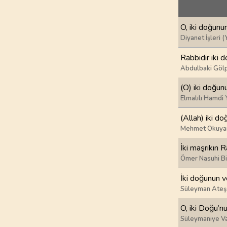
69
.
Hakka Suresi
52
AYET
O, iki doğunun
73
.
Muzzemmil Sures
Diyanet İşleri (
20
AYET
Rabbidir iki d
Abdulbaki Gölp
77
.
Murselat Suresi
50
AYET
(O) iki doğunu
Elmalılı Hamdi 
81
.
Tekvir Suresi
(Allah) iki do
29
AYET
Mehmet Okuya
85
.
Buruc Suresi
İki maşrıkın R
22
AYET
Ömer Nasuhi B
İki doğunun ve
89
.
Fecr Suresi
30
AYET
Süleyman Ateş
O, iki Doğu’nu
93
.
Duha Suresi
Süleymaniye Va
11
AYET