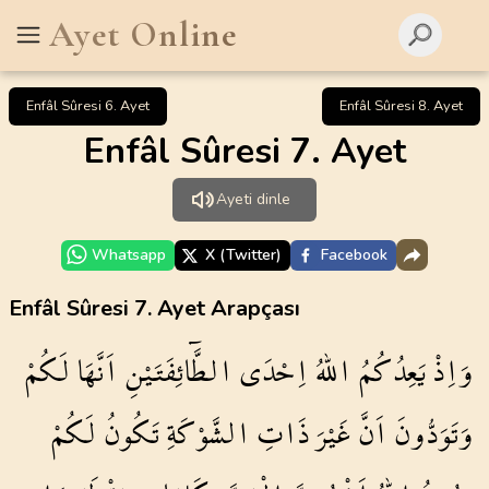
Ayet Online
Enfâl Sûresi 6. Ayet
Enfâl Sûresi 8. Ayet
Enfâl Sûresi 7. Ayet
Ayeti dinle
Whatsapp
X (Twitter)
Facebook
Enfâl Sûresi 7. Ayet Arapçası
وَاِذْ
يَعِدُكُمُ
اللّٰهُ
اِحْدَى
الطَّٓائِفَتَيْنِ
اَنَّهَا
لَكُمْ
وَتَوَدُّونَ
اَنَّ
غَيْرَ
ذَاتِ
الشَّوْكَةِ
تَكُونُ
لَكُمْ