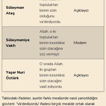
topluluktan
Süleyman
birinin sizin
Açıklayıcı
Ateş
olduğunu
va'dediyordu
Allah, o iki
topluluktan
Süleymaniye
birinin kesinlikle
Modern
Vakfı
sizin olacağına
söz vermişti
O sırada Allah,
iki gruptan
Yaşar Nuri
birinin kesinlikle
Açıklayıcı
Öztürk
sizin olacağını
vaat ediyordu
Tablodaki ifadeler, ayetin farklı meallerde nasıl yansıtıldığını
gösterir. 'Va'dediyordu' ifadesi birçok mealde ortak olarak