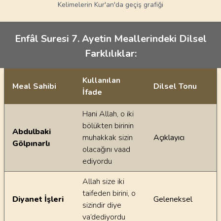
Kelimelerin Kur'an'da geçiş grafiği
Enfâl Suresi 7. Ayetin Meallerindeki Dilsel
Farklılıklar:
Kullanılan
Meal Sahibi
Dilsel Tonu
İfade
Ayetin meallerindeki dilsel farklılıklar
Hani Allah, o iki
bölükten birinin
Abdulbaki
muhakkak sizin
Açıklayıcı
Gölpınarlı
olacağını vaad
ediyordu
Allah size iki
taifeden birini, o
Diyanet İşleri
Geleneksel
sizindir diye
va’dediyordu