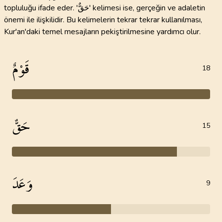
topluluğu ifade eder. 'حَقٌّ' kelimesi ise, gerçeğin ve adaletin
önemi ile ilişkilidir. Bu kelimelerin tekrar tekrar kullanılması,
Kur'an'daki temel mesajların pekiştirilmesine yardımcı olur.
قَوْمٌ
18
حَقٌّ
15
وَعَدَ
9