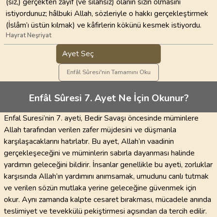
(siz,) gerçekten zayıf (ve silahsız) olanın sizin olmasını
istiyordunuz; hâlbuki Allah, sözleriyle o hakkı gerçekleştirmek
(İslâm’ı üstün kılmak) ve kâfirlerin kökünü kesmek istiyordu.
Hayrat Neşriyat
Ayet Seç
Enfâl Sûresi'nin Tamamını Oku
Enfâl Sûresi 7. Ayet Ne İçin Okunur?
Enfal Suresi’nin 7. ayeti, Bedir Savaşı öncesinde müminlere
Allah tarafından verilen zafer müjdesini ve düşmanla
karşılaşacaklarını hatırlatır. Bu ayet, Allah’ın vaadinin
gerçekleşeceğini ve müminlerin sabırla dayanması halinde
yardımın geleceğini bildirir. İnsanlar genellikle bu ayeti, zorluklar
karşısında Allah’ın yardımını anımsamak, umudunu canlı tutmak
ve verilen sözün mutlaka yerine geleceğine güvenmek için
okur. Aynı zamanda kalpte cesaret bırakması, mücadele anında
teslimiyet ve tevekkülü pekiştirmesi açısından da tercih edilir.