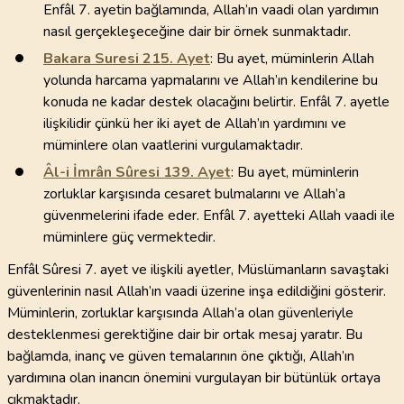
Enfâl 7. ayetin bağlamında, Allah’ın vaadi olan yardımın
nasıl gerçekleşeceğine dair bir örnek sunmaktadır.
Bakara Suresi
215
. Ayet
: Bu ayet, müminlerin Allah
yolunda harcama yapmalarını ve Allah’ın kendilerine bu
konuda ne kadar destek olacağını belirtir. Enfâl 7. ayetle
ilişkilidir çünkü her iki ayet de Allah’ın yardımını ve
müminlere olan vaatlerini vurgulamaktadır.
Âl-i İmrân Sûresi
139
. Ayet
: Bu ayet, müminlerin
zorluklar karşısında cesaret bulmalarını ve Allah’a
güvenmelerini ifade eder. Enfâl 7. ayetteki Allah vaadi ile
müminlere güç vermektedir.
Enfâl Sûresi 7. ayet ve ilişkili ayetler, Müslümanların savaştaki
güvenlerinin nasıl Allah’ın vaadi üzerine inşa edildiğini gösterir.
Müminlerin, zorluklar karşısında Allah’a olan güvenleriyle
desteklenmesi gerektiğine dair bir ortak mesaj yaratır. Bu
bağlamda, inanç ve güven temalarının öne çıktığı, Allah’ın
yardımına olan inancın önemini vurgulayan bir bütünlük ortaya
çıkmaktadır.