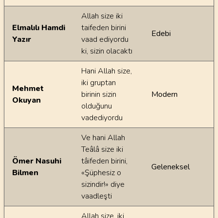
Allah size iki
Elmalılı Hamdi
taifeden birini
Edebi
Yazır
vaad ediyordu
ki, sizin olacaktı
Hani Allah size,
iki gruptan
Mehmet
birinin sizin
Modern
Okuyan
olduğunu
vadediyordu
Ve hani Allah
Teâlâ size iki
Ömer Nasuhi
tâifeden birini,
Geleneksel
Bilmen
«Şüphesiz o
sizindir!» diye
vaadleşti
Allah size, iki