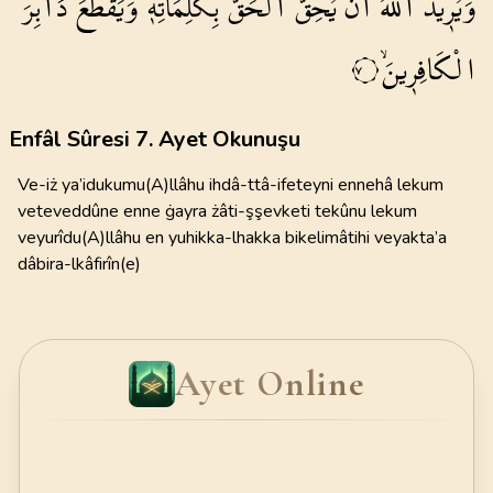
وَيُر۪يدُ
اللّٰهُ
اَنْ
يُحِقَّ
الْحَقَّ
بِكَلِمَاتِه۪
وَيَقْطَعَ
دَابِرَ
الْكَافِر۪ينَۙ
٧
Enfâl Sûresi 7. Ayet Okunuşu
Ve-iż ya’idukumu(A)llâhu ihdâ-ttâ-ifeteyni ennehâ lekum
veteveddûne enne ġayra żâti-şşevketi tekûnu lekum
veyurîdu(A)llâhu en yuhikka-lhakka bikelimâtihi veyakta’a
dâbira-lkâfirîn(e)
Ayet Online