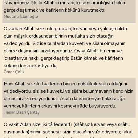
istiyordunuz. Ne ki Allah'ın muradı, kelamı aracılığıyla hakkı
gerçekleştirmek ve kafirlerin kökünü kurutmaktı;
Mustafa İslamoğlu
O zaman Allah size o iki gruptan; kervan veya yaklaşmakta
olan müşrik ordusundan birinin mutlaka sizin olacağını
va‘dediyordu. Siz ise bunlardan kuvveti ve silahı olmayanın
elinize düşmesini arzuluyordunuz. Oysa Allah, bu emir ve
icraatlarıyla hakkı gerçekleştirip üstün kılmak ve kâfirlerin
kökünü kesmek istiyordu.
Ömer Çelik
Hani Allah size iki taaifeden birinin muhakkak sizin olduğunu
va'dediyordu, siz ise kuvvetli ve silâhı bulunmayanın kendinizin
olmasını arzu ediyordunuz. Allah da emirleriyle hakkı açığa
vurmayı, kâfirlerin arkasını kesmeyi irâde buyuruyordu.
Hasan Basri Çantay
O vakit Allah size, iki tâifeden(4) (silâhsız kervan veya silâhlı
düşmandan)birinin şübhesiz sizin olacağını va‘d ediyordu; fakat