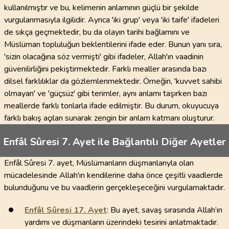
kullanılmıştır ve bu, kelimenin anlamının güçlü bir şekilde
vurgulanmasıyla ilgilidir. Ayrıca 'iki grup' veya 'iki taife' ifadeleri
de sıkça geçmektedir, bu da olayın tarihi bağlamını ve
Müslüman topluluğun beklentilerini ifade eder. Bunun yanı sıra,
'sizin olacağına söz vermişti' gibi ifadeler, Allah'ın vaadinin
güvenilirliğini pekiştirmektedir. Farklı mealler arasında bazı
dilsel farklılıklar da gözlemlenmektedir. Örneğin, 'kuvvet sahibi
olmayan' ve 'güçsüz' gibi terimler, aynı anlamı taşırken bazı
meallerde farklı tonlarla ifade edilmiştir. Bu durum, okuyucuya
farklı bakış açıları sunarak zengin bir anlam katmanı oluşturur.
Enfâl Sûresi 7. Ayet ile Bağlantılı Diğer Ayetler
Enfâl Sûresi 7. ayet, Müslümanların düşmanlarıyla olan
mücadelesinde Allah'ın kendilerine daha önce çeşitli vaadlerde
bulunduğunu ve bu vaadlerin gerçekleşeceğini vurgulamaktadır.
Enfâl Sûresi
17
. Ayet
: Bu ayet, savaş sırasında Allah’ın
yardımı ve düşmanların üzerindeki tesirini anlatmaktadır.