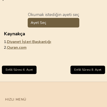
Okumak istediğin ayeti seç
Ayet Seç
Kaynakça
1.
Diyanet İşleri Başkanlığı
2.
Quran.com
Enfâl Sûresi 6. Ayet
Enfâl Sûresi 8. Ayet
HIZLI MENÜ