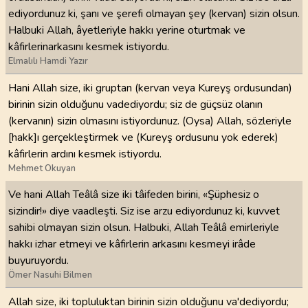
ediyordunuz ki, şanı ve şerefi olmayan şey (kervan) sizin olsun.
Halbuki Allah, âyetleriyle hakkı yerine oturtmak ve
kâfirlerinarkasını kesmek istiyordu.
Elmalılı Hamdi Yazır
Hani Allah size, iki gruptan (kervan veya Kureyş ordusundan)
birinin sizin olduğunu vadediyordu; siz de güçsüz olanın
(kervanın) sizin olmasını istiyordunuz. (Oysa) Allah, sözleriyle
[hakk]ı gerçekleştirmek ve (Kureyş ordusunu yok ederek)
kâfirlerin ardını kesmek istiyordu.
Mehmet Okuyan
Ve hani Allah Teâlâ size iki tâifeden birini, «Şüphesiz o
sizindir!» diye vaadleşti. Siz ise arzu ediyordunuz ki, kuvvet
sahibi olmayan sizin olsun. Halbuki, Allah Teâlâ emirleriyle
hakkı izhar etmeyi ve kâfirlerin arkasını kesmeyi irâde
buyuruyordu.
Ömer Nasuhi Bilmen
Allah size, iki topluluktan birinin sizin olduğunu va'dediyordu;