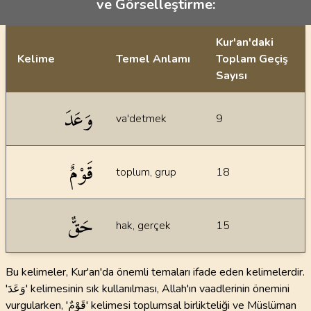
ve Görselleştirme:
Kur'an'daki
Kelime
Temel Anlamı
Toplam Geçiş
Sayısı
İstatiksel bilgiler
وَعَدَ
va'detmek
9
قَوْمٌ
toplum, grup
18
حَقٌّ
hak, gerçek
15
Bu kelimeler, Kur'an'da önemli temaları ifade eden kelimelerdir.
'وَعَدَ' kelimesinin sık kullanılması, Allah'ın vaadlerinin önemini
vurgularken, 'قَوْمٌ' kelimesi toplumsal birlikteliği ve Müslüman