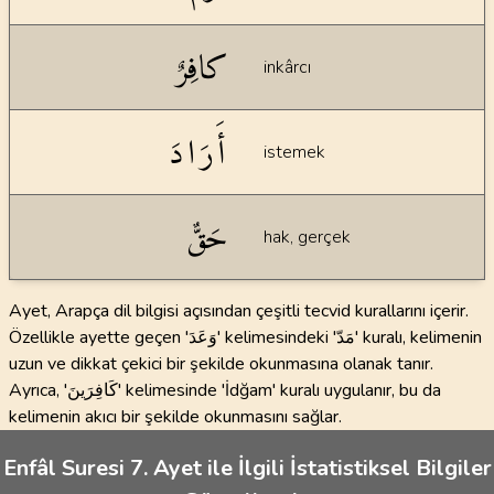
كافِرٌ
inkârcı
أَرَادَ
istemek
حَقٌّ
hak, gerçek
Ayet, Arapça dil bilgisi açısından çeşitli tecvid kurallarını içerir.
Özellikle ayette geçen 'وَعَدَ' kelimesindeki 'مَدّ' kuralı, kelimenin
uzun ve dikkat çekici bir şekilde okunmasına olanak tanır.
Ayrıca, 'كَافِرَينَ' kelimesinde 'İdğam' kuralı uygulanır, bu da
kelimenin akıcı bir şekilde okunmasını sağlar.
Enfâl Suresi 7. Ayet ile İlgili İstatistiksel Bilgiler