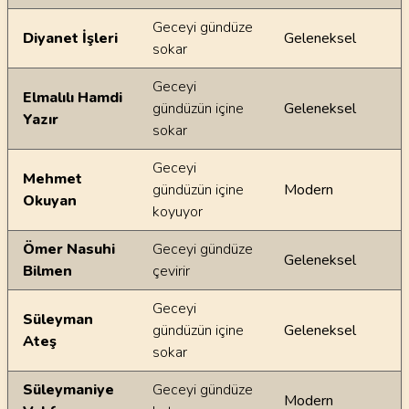
Geceyi gündüze
Diyanet İşleri
Geleneksel
sokar
Geceyi
Elmalılı Hamdi
gündüzün içine
Geleneksel
Yazır
sokar
Geceyi
Mehmet
gündüzün içine
Modern
Okuyan
koyuyor
Ömer Nasuhi
Geceyi gündüze
Geleneksel
Bilmen
çevirir
Geceyi
Süleyman
gündüzün içine
Geleneksel
Ateş
sokar
Süleymaniye
Geceyi gündüze
Modern