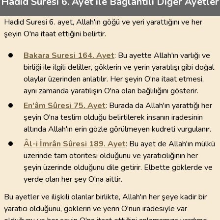
Hadid Sûresi 6. Ayet ile Bağlantılı Diğer Ayetler
Hadid Suresi 6. ayet, Allah'ın göğü ve yeri yarattığını ve her
şeyin O'na itaat ettiğini belirtir.
Bakara Suresi
164
. Ayet
: Bu ayette Allah'ın varlığı ve
birliği ile ilgili deliller, göklerin ve yerin yaratılışı gibi doğal
olaylar üzerinden anlatılır. Her şeyin O'na itaat etmesi,
aynı zamanda yaratılışın O'na olan bağlılığını gösterir.
En'âm Sûresi
75
. Ayet
: Burada da Allah'ın yarattığı her
şeyin O'na teslim olduğu belirtilerek insanın iradesinin
altında Allah'ın erin gözle görülmeyen kudreti vurgulanır.
Âl-i İmrân Sûresi
189
. Ayet
: Bu ayet de Allah'ın mülkü
üzerinde tam otoritesi olduğunu ve yaratıcılığının her
şeyin üzerinde olduğunu dile getirir. Elbette göklerde ve
yerde olan her şey O'na aittir.
Bu ayetler ve ilişkili olanlar birlikte, Allah'ın her şeye kadir bir
yaratıcı olduğunu, göklerin ve yerin O'nun iradesiyle var