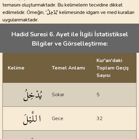
temasını oluşturmaktadır. Bu kelimelerin tecvidine dikkat
edilmelidir. Örneğin, 'يُدْخِلُ' kelimesinde idgam ve med kuralları
uygulanmaktadır.
Hadid Suresi 6. Ayet ile İlgili İstatistiksel
Bilgiler ve Görselleştirme:
Kur'an'daki
Kelime
Temel Anlamı
Toplam Geçiş
Sayısı
İstatiksel bilgiler
يُدْخِلُ
Sokar
5
اللَّيْلَ
Gece
32