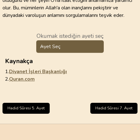
olduğunu ve her şeyin O'na itaat ettiğini anlamamıza yardımcı
olur. Bu, müminlerin Allah'a olan inançlarını pekiştirir ve
dünyadaki varoluşun anlamını sorgulamalarını teşvik eder.
Okumak istediğin ayeti seç
Ayet Seç
Kaynakça
1.
Diyanet İşleri Başkanlığı
2.
Quran.com
Hadid Sûresi 5. Ayet
Hadid Sûresi 7. Ayet