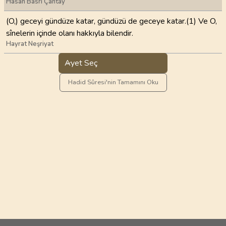
Hasan Basri Çantay
(O,) geceyi gündüze katar, gündüzü de geceye katar.(1) Ve O,
sînelerin içinde olanı hakkıyla bilendir.
Hayrat Neşriyat
Ayet Seç
Hadid Sûresi'nin Tamamını Oku