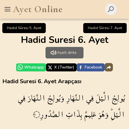
Ayet Online
Hadid Sûresi 5. Ayet
Hadid Sûresi 7. Ayet
Hadid Suresi 6. Ayet
Ayeti dinle
Whatsapp
X (Twitter)
Facebook
Hadid Suresi 6. Ayet Arapçası
يُولِجُ
الَّيْلَ
فِي
النَّهَارِ
وَيُولِجُ
النَّهَارَ
فِي
الَّيْلِۜ
وَهُوَ
عَل۪يمٌ
بِذَاتِ
الصُّدُورِ
٦