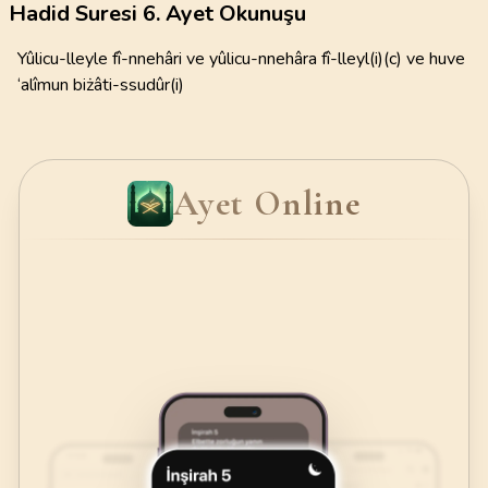
Hadid Suresi 6. Ayet Okunuşu
Yûlicu-lleyle fî-nnehâri ve yûlicu-nnehâra fî-lleyl(i)(c) ve huve
‘alîmun biżâti-ssudûr(i)
Ayet Online