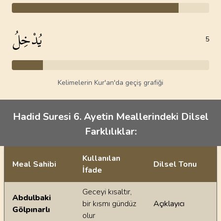
يُدْخِلُ
5
Kelimelerin Kur'an'da geçiş grafiği
Hadid Suresi 6. Ayetin Meallerindeki Dilsel
Farklılıklar:
Kullanılan
Meal Sahibi
Dilsel Tonu
İfade
Ayetin meallerindeki dilsel farklılıklar
Geceyi kısaltır,
Abdulbaki
bir kısmı gündüz
Açıklayıcı
Gölpınarlı
olur