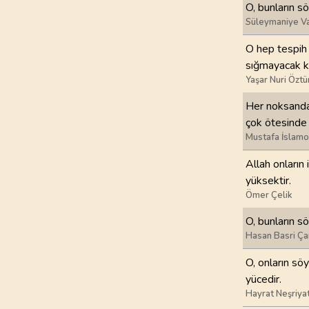
O, bunların s
Süleymaniye Va
97
.
Kadir Suresi
5
AYET
O hep tespih 
sığmayacak ka
101
.
Karia Suresi
Yaşar Nuri Öztü
11
AYET
Her noksandan
çok ötesinde 
105
.
Fil Suresi
Mustafa İslamo
5
AYET
Allah onların
109
.
Kafirun Suresi
yüksektir.
6
AYET
Ömer Çelik
O, bunların s
113
.
Felak Suresi
Hasan Basri Ça
5
AYET
O, onların sö
yücedir.
Hayrat Neşriya