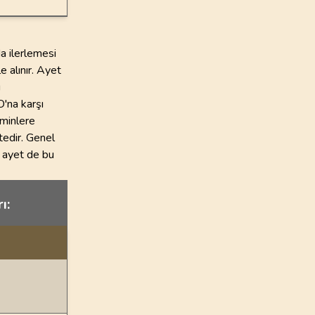
a ilerlemesi
e alınır. Ayet
u
O'na karşı
üminlere
tedir. Genel
u ayet de bu
ı: