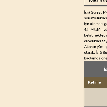
Toplam Ke
İsrâ Suresi, M
sorumlulukları
için alınması g
43, Allah'ın y
belirtmektedir
duydukları say
Allah'ın yücel
olarak, İsrâ S
bağlamda önem
İ
Kelime
Dil bilgisi açı