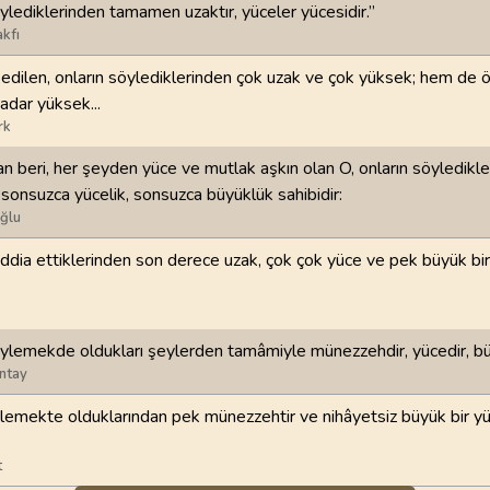
öylediklerinden tamamen uzaktır, yüceler yücesidir.”
kfı
98
.
Beyyine Suresi
99
.
Zilzal Suresi
8
AYET
8
AYET
edilen, onların söylediklerinden çok uzak ve çok yüksek; hem de 
dar yüksek...
102
.
Tekasur Suresi
103
.
Asr Suresi
rk
8
AYET
3
AYET
 beri, her şeyden yüce ve mutlak aşkın olan O, onların söyledikle
sonsuzca yücelik, sonsuzca büyüklük sahibidir:
106
.
Kureyş Suresi
107
.
Maun Suresi
ğlu
4
AYET
7
AYET
 iddia ettiklerinden son derece uzak, çok çok yüce ve pek büyük bir
110
.
Nasr Suresi
111
.
Tebbet Suresi
3
AYET
5
AYET
öylemekde oldukları şeylerden tamâmiyle münezzehdir, yücedir, b
114
.
Nas Suresi
ntay
6
AYET
ylemekte olduklarından pek münezzehtir ve nihâyetsiz büyük bir y
t