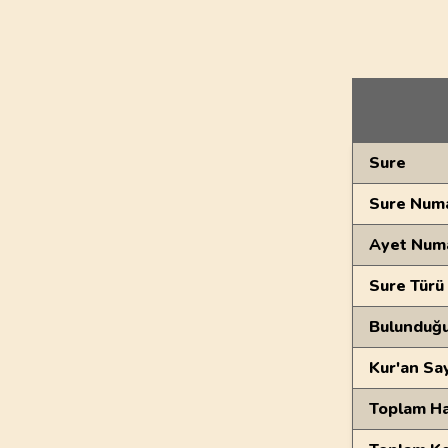
Genel Bilgiler
Sure
Sure Numa
Ayet Num
Sure Türü
Bulunduğ
Kur'an Sa
Toplam Ha