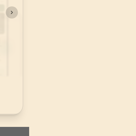
48
.
Fetih Suresi
29
AYET
52
.
Tur Suresi
49
AYET
56
.
Vakia Suresi
96
AYET
60
.
Mumtehine Suresi
13
AYET
64
.
Tegabun Suresi
18
AYET
68
.
Kalem Suresi
52
AYET