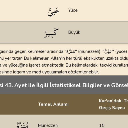
عَلِيٌّ
Yüce
كَبِيرٌ
Büyük
elimeler arasında "مُنَزَّهٌ" (münezzeh), "عَلِيٌّ" (yüce) ve "كَبِيرٌ"
i yer tutar. Bu kelimeler, Allah'ın her türlü eksiklikten uzakta ol
 ve yüceliğine işaret etmektedir. Bu kelimelerdeki tecvid kurallar
مُ" kelimesinde idgam ve med uygulamaları gözlemlenebilir.
i 43. Ayet ile İlgili İstatistiksel Bilgiler ve Görs
Kur'an'daki 
Temel Anlamı
Geçiş Sayısı
ler
مُنَزَّهٌ
Münezzeh
15