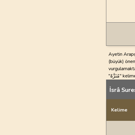
Ayetin Arapçasında geçen k
(büyük) öneml
vurgulamakta
"نَزَّهٌ
İsrâ Sures
Kelime
İstatiksel bilgi