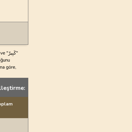
duğunu
ına göre,
elleştirme:
Toplam