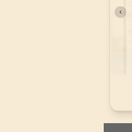
45
.
Casiye Suresi
37
AYET
49
.
Hucurat Suresi
18
AYET
53
.
Necm Suresi
62
AYET
57
.
Hadid Suresi
29
AYET
61
.
Saff Suresi
14
AYET
65
.
Talak Suresi
12
AYET