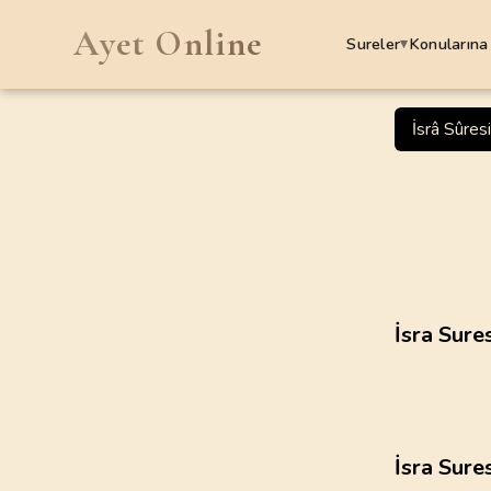
Ayet Online
Sureler
Konularına
▾
SURELER
İsrâ Sûres
1
.
Fatiha Suresi
7
AYET
5
.
Maide Suresi
120
AYET
9
.
Tevbe Suresi
İsra Sure
129
AYET
13
.
Rad Suresi
43
AYET
İsra Sure
17
.
Isra Suresi