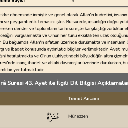
lime Sayısı
15
ekke döneminde inmiştir ve genel olarak Allah'ın kudretini, insanın
nı ve peygamberlik temasını işler. Bu surede, insanlığın doğru yold
ereken dersler ve toplumların tarihi süreçte karşılaştığı zorluklar el
üceliğini vurgulamakta ve O'nun her türlü eksiklikten uzak olduğun
. Bu bağlamda Allah'ın sıfatları üzerinde durulmakta ve insanların 
gı ve ibadet konusunda aydınlatıcı bilgiler verilmektedir. Ayet, m
iğini hatırlatmakta ve O'nun uluhiyetindeki büyüklüğün altını çizmek
uresi'nde inanç, ibadet ve ahlaki davranışlar üzerinde durulurken, b
li bir yer tutmaktadır.
srâ Suresi 43. Ayet ile İlgili Dil Bilgisi Açıklamalar
Temel Anlamı
klamaları
مُنَزَّهٌ
Münezzeh