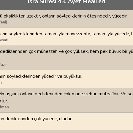
İsrâ Suresi 43. Ayet Meâlleri
70
.
Mearic Suresi
71
.
Nuh Suresi
44
AYET
28
AYET
lü eksiklikten uzaktır, onların söylediklerinin ötesindedir, yücedir.
i
74
.
Muddessir Suresi
75
.
Kiyamet Suresi
Yeni)
56
AYET
40
AYET
ların söylediklerinden tamamıyla münezzehtir, tamamıyla yücedir, 
ınarlı
78
.
Nebe Suresi
79
.
Naziat Suresi
40
AYET
46
AYET
n dediklerinden çok münezzeh ve çok yüksek, hem pek büyük bir yü
82
.
Infitar Suresi
83
.
Mutaffifin Suresi
Yazır
19
AYET
36
AYET
arın söylediklerinden yücedir ve büyüktür.
n
86
.
Tarik Suresi
87
.
Ala Suresi
17
AYET
19
AYET
îmüşşan) onların dediklerinden çok münezzehtir, mütealîdir. Ve s
ktür.
90
.
Beled Suresi
91
.
Şems Suresi
ilmen
20
AYET
15
AYET
rın dediklerinden çok yücedir, uludur.
94
.
İnşirah Suresi
95
.
Tin Suresi
8
AYET
8
AYET