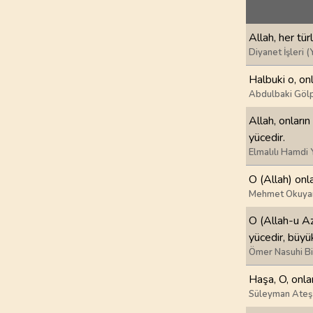
69
.
Hakka Suresi
52
AYET
Allah, her tür
73
.
Muzzemmil Sures
Diyanet İşleri (
20
AYET
Halbuki o, on
Abdulbaki Gölp
77
.
Murselat Suresi
50
AYET
Allah, onları
yücedir.
81
.
Tekvir Suresi
Elmalılı Hamdi 
29
AYET
O (Allah) onl
Mehmet Okuya
85
.
Buruc Suresi
22
AYET
O (Allah-u Az
yücedir, büyü
89
.
Fecr Suresi
Ömer Nasuhi B
30
AYET
Haşa, O, onla
93
.
Duha Suresi
Süleyman Ateş
11
AYET