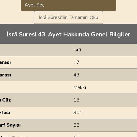
Ayet Seç
İsrâ Sûresi'nin Tamamını Oku
İsrâ Suresi 43. Ayet Hakkında Genel Bilgiler
İsrâ
rası
17
arası
43
Mekki
u Cüz
15
yfası
301
rf Sayısı
82