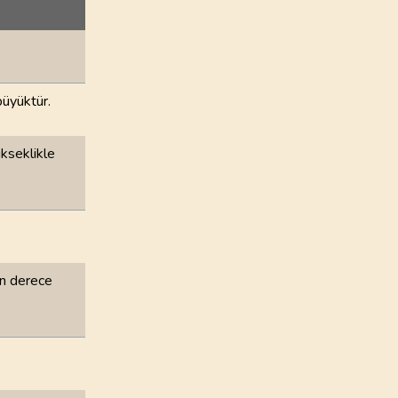
72
.
Cin Suresi
28
AYET
76
.
Insan Suresi
31
AYET
büyüktür.
80
.
Abese Suresi
42
AYET
kseklikle
84
.
İnşikak Suresi
25
AYET
88
.
Gasiye Suresi
26
AYET
on derece
92
.
Leyl Suresi
21
AYET
96
.
Alak Suresi
19
AYET