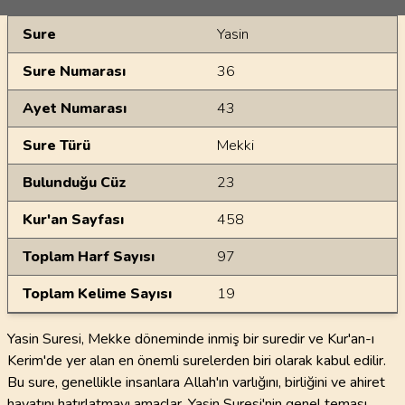
Genel Bilgiler
Sure
Yasin
Sure Numarası
36
Ayet Numarası
43
Sure Türü
Mekki
Bulunduğu Cüz
23
Kur'an Sayfası
458
Toplam Harf Sayısı
97
Toplam Kelime Sayısı
19
Yasin Suresi, Mekke döneminde inmiş bir suredir ve Kur'an-ı
Kerim'de yer alan en önemli surelerden biri olarak kabul edilir.
Bu sure, genellikle insanlara Allah'ın varlığını, birliğini ve ahiret
hayatını hatırlatmayı amaçlar. Yasin Suresi'nin genel teması,