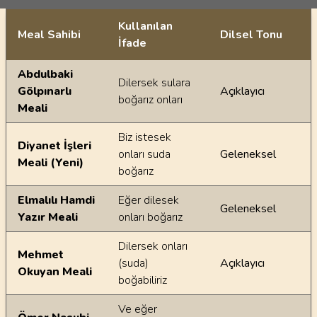
Kullanılan
Meal Sahibi
Dilsel Tonu
İfade
Ayetin meallerindeki dilsel farklılıklar
Abdulbaki
Dilersek sulara
Gölpınarlı
Açıklayıcı
boğarız onları
Meali
Biz istesek
Diyanet İşleri
onları suda
Geleneksel
Meali (Yeni)
boğarız
Elmalılı Hamdi
Eğer dilesek
Geleneksel
Yazır Meali
onları boğarız
Dilersek onları
Mehmet
(suda)
Açıklayıcı
Okuyan Meali
boğabiliriz
Ve eğer