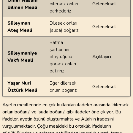
Ömer Nasuhi
dilersek onları
Geleneksel
Bilmen Meali
garkederiz
Süleyman
Dilesek onları
Geleneksel
Ateş Meali
(suda) boğarız
Batma
şartlarının
Süleymaniye
oluştuğunu
Açıklayıcı
Vakfı Meali
görsek onları
batırırız
Yaşar Nuri
Eğer dilersek
Geleneksel
Öztürk Meali
onları boğarız
Ayetin meallerinde en çok kullanılan ifadeler arasında 'dilersek
onları boğarız' ve 'suda boğarız' gibi ifadeler öne çıkıyor. Bu
ifadeler, ayetin özünü oluşturmakta ve Allah'ın iradesini
vurgulamaktadır. Çoğu mealdeki bu ortaklık, ifadelerin