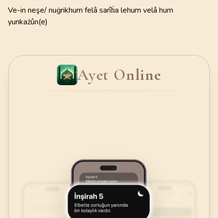
Ve-in neşe/ nuġrikhum felâ sarîḣa lehum velâ hum
yunkażûn(e)
Ayet Online