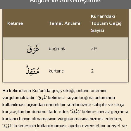
Bilgiler ve Görselleştirme:
Kur'an'daki
Kelime
Temel Anlamı
Toplam Geçiş
Sayısı
İstatiksel bilgiler
غَرَقَ
boğmak
29
مُنْقِذٌ
kurtarıcı
2
Bu kelimelerin Kur'an'da geçiş sıklığı, onların önemini
vurgulamaktadır. 'غَرَقَ' kelimesi, suyun boğma anlamında
kullanılması açısından önemli bir sembolizme sahiptir ve sıkça
karşılaşılan bir durumu ifade eder. 'مُنْقِذٌ' kelimesinin az geçmesi,
kurtarıcı birinin olmamasının vurgulanmasına hizmet ederken,
'فَرْيَدَ' kelimesinin kullanılmaması, ayetin evrensel bir acziyet ve