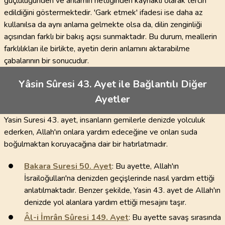
güçlülüğünden ve anlamın netliğinden kaynaklı olarak tercih
edildiğini göstermektedir. 'Gark etmek' ifadesi ise daha az
kullanılsa da aynı anlama gelmekte olsa da, dilin zenginliği
açısından farklı bir bakış açısı sunmaktadır. Bu durum, meallerin
farklılıkları ile birlikte, ayetin derin anlamını aktarabilme
çabalarının bir sonucudur.
Yâsin Sûresi 43. Ayet ile Bağlantılı Diğer
Ayetler
Yasin Suresi 43. ayet, insanların gemilerle denizde yolculuk
ederken, Allah'ın onlara yardım edeceğine ve onları suda
boğulmaktan koruyacağına dair bir hatırlatmadır.
Bakara Suresi
50
. Ayet
: Bu ayette, Allah'ın
İsrailoğulları'na denizden geçişlerinde nasıl yardım ettiği
anlatılmaktadır. Benzer şekilde, Yasin 43. ayet de Allah'ın
denizde yol alanlara yardım ettiği mesajını taşır.
Âl-i İmrân Sûresi
149
. Ayet
: Bu ayette savaş sırasında