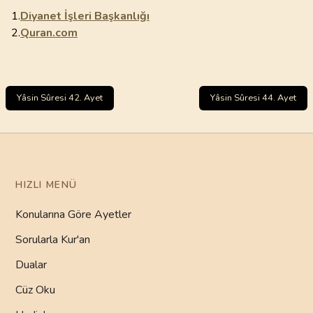
1.
Diyanet İşleri Başkanlığı
2.
Quran.com
Yâsin Sûresi 42. Ayet
Yâsin Sûresi 44. Ayet
HIZLI MENÜ
Konularına Göre Ayetler
Sorularla Kur'an
Dualar
Cüz Oku