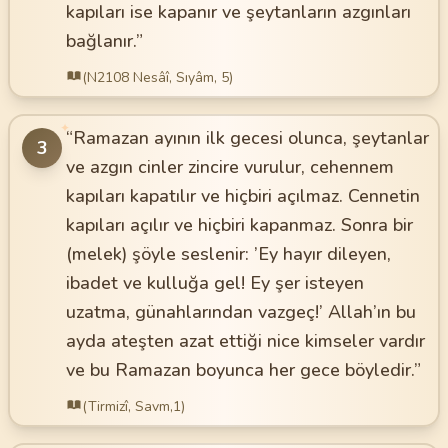
kapıları ise kapanır ve şeytanların azgınları
bağlanır.”
(N2108 Nesâî, Sıyâm, 5)
✦
“Ramazan ayının ilk gecesi olunca, şeytanlar
3
ve azgın cinler zincire vurulur, cehennem
kapıları kapatılır ve hiçbiri açılmaz. Cennetin
kapıları açılır ve hiçbiri kapanmaz. Sonra bir
(melek) şöyle seslenir: ’Ey hayır dileyen,
ibadet ve kulluğa gel! Ey şer isteyen
uzatma, günahlarından vazgeç!’ Allah’ın bu
ayda ateşten azat ettiği nice kimseler vardır
ve bu Ramazan boyunca her gece böyledir.”
(Tirmizî, Savm,1)