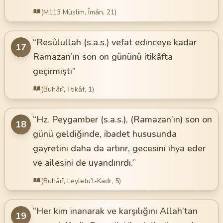
(M113 Müslim, Îmân, 21)
✦
“Resûlullah (s.a.s.) vefat edinceye kadar
17
Ramazan’ın son on gününü itikâfta
geçirmişti”
(Buhârî, İ’tikâf, 1)
✦
“Hz. Peygamber (s.a.s.), (Ramazan’ın) son on
18
günü geldiğinde, ibadet hususunda
gayretini daha da artırır, gecesini ihya eder
ve ailesini de uyandırırdı.”
(Buhârî, Leyletu’l-Kadr, 5)
✦
“Her kim inanarak ve karşılığını Allah’tan
19