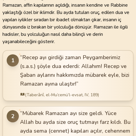
Ramazan, affın kapılarının açıldığı, insanın kendine ve Rabbine
yaklaştığı özel bir iklimdir. Bu ayda tutulan oruç, edilen dua ve
yapılan iyilikler sıradan bir ibadet olmaktan çıkar, insanın iç
dünyasında iz bırakan bir yolculuğa dönüşür. Ramazan ile ilgili
hadisler, bu yolculuğun nasıl daha bilinçli ve derin
yaşanabileceğini gösterir.
✦
“Recep ayı girdiği zaman Peygamberimiz
1
(s.a.s.) şöyle dua ederdi: Allahım! Recep ve
Şaban aylarını hakkımızda mübarek eyle, bizi
Ramazan ayına ulaştır!”
(Taberânî, el-Mu’cemü’l-evsat, IV, 189)
✦
“Mübarek Ramazan ayı size geldi. Yüce
2
Allah bu ayda size oruç tutmayı farz kıldı. Bu
ayda sema (cennet) kapıları açılır, cehennem