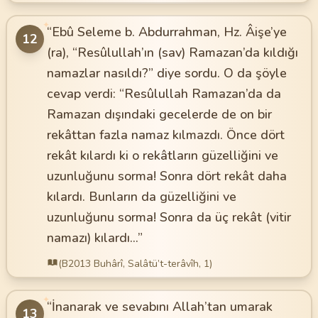
✦
“Ebû Seleme b. Abdurrahman, Hz. Âişe’ye
12
(ra), “Resûlullah’ın (sav) Ramazan’da kıldığı
namazlar nasıldı?” diye sordu. O da şöyle
cevap verdi: “Resûlullah Ramazan’da da
Ramazan dışındaki gecelerde de on bir
rekâttan fazla namaz kılmazdı. Önce dört
rekât kılardı ki o rekâtların güzelliğini ve
uzunluğunu sorma! Sonra dört rekât daha
kılardı. Bunların da güzelliğini ve
uzunluğunu sorma! Sonra da üç rekât (vitir
namazı) kılardı...”
(B2013 Buhârî, Salâtü’t-terâvîh, 1)
✦
“İnanarak ve sevabını Allah’tan umarak
13