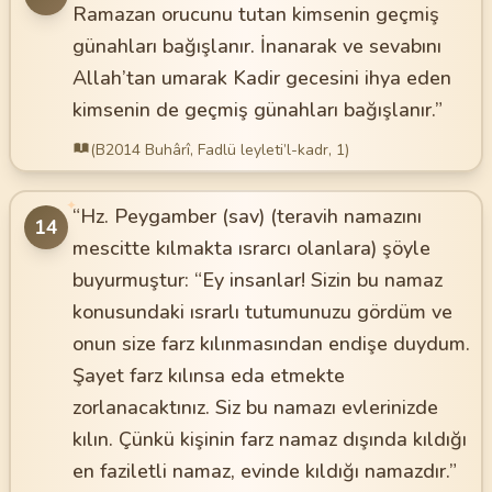
Ramazan orucunu tutan kimsenin geçmiş
günahları bağışlanır. İnanarak ve sevabını
Allah’tan umarak Kadir gecesini ihya eden
kimsenin de geçmiş günahları bağışlanır.”
(B2014 Buhârî, Fadlü leyleti’l-kadr, 1)
✦
“Hz. Peygamber (sav) (teravih namazını
14
mescitte kılmakta ısrarcı olanlara) şöyle
buyurmuştur: “Ey insanlar! Sizin bu namaz
konusundaki ısrarlı tutumunuzu gördüm ve
onun size farz kılınmasından endişe duydum.
Şayet farz kılınsa eda etmekte
zorlanacaktınız. Siz bu namazı evlerinizde
kılın. Çünkü kişinin farz namaz dışında kıldığı
en faziletli namaz, evinde kıldığı namazdır.”