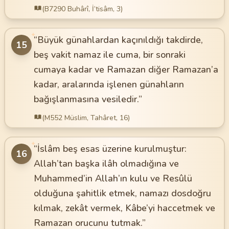
(B7290 Buhârî, İ’tisâm, 3)
✦
“Büyük günahlardan kaçınıldığı takdirde,
15
beş vakit namaz ile cuma, bir sonraki
cumaya kadar ve Ramazan diğer Ramazan’a
kadar, aralarında işlenen günahların
bağışlanmasına vesiledir.”
(M552 Müslim, Tahâret, 16)
✦
“İslâm beş esas üzerine kurulmuştur:
16
Allah’tan başka ilâh olmadığına ve
Muhammed’in Allah’ın kulu ve Resûlü
olduğuna şahitlik etmek, namazı dosdoğru
kılmak, zekât vermek, Kâbe’yi haccetmek ve
Ramazan orucunu tutmak.”