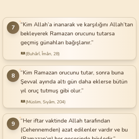
✦
“Kim Allah’a inanarak ve karşılığını Allah’tan
7
bekleyerek Ramazan orucunu tutarsa
geçmiş günahları bağışlanır.”
(Buhârî, Îmân, 28)
✦
“Kim Ramazan orucunu tutar, sonra buna
8
Şevval ayında altı gün daha eklerse bütün
yıl oruç tutmuş gibi olur.”
(Müslim, Sıyâm, 204)
✦
“Her iftar vaktinde Allah tarafından
9
(Cehennemden) azat edilenler vardır ve bu
(Ramazan’ın) her gecesinde böyledir.”