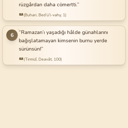
rüzgârdan daha cömertti.”
(Buhari, Bed’ü’l-vahy, 1)
✦
“Ramazan’ı yaşadığı hâlde günahlarını
6
bağışlatamayan kimsenin burnu yerde
sürünsün!”
(Tirmizî, Deavât, 100)