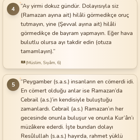
✦
“Ay yirmi dokuz gündür. Dolayısıyla siz
4
(Ramazan ayına ait) hilâli görmedikçe oruç
tutmayın, yine (Şevval ayına ait) hilâli
görmedikçe de bayram yapmayın. Eğer hava
bulutlu olursa ayı takdir edin (otuza
tamamlayın).”
(Müslim, Sıyâm, 6)
✦
“Peygamber (s.a.s.) insanların en cömerdi idi.
5
En cömert olduğu anlar ise Ramazan’da
Cebrail (a.s.)’in kendisiyle buluştuğu
zamanlardı. Cebrail (a.s.) Ramazan’ın her
gecesinde onunla buluşur ve onunla Kur’ân’ı
müzâkere ederdi. İşte bundan dolayı
Resûlullah (s.a.s.) hayırda, rahmet yüklü