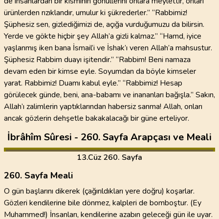
de insanlardan bir kısmının gönüllerini onlara meylettir, onları
ürünlerden rızıklandır, umulur ki şükrederler.” “Rabbimiz!
Şüphesiz sen, gizlediğimizi de, açığa vurduğumuzu da bilirsin.
Yerde ve gökte hiçbir şey Allah’a gizli kalmaz.” “Hamd, iyice
yaşlanmış iken bana İsmail’i ve İshak’ı veren Allah’a mahsustur.
Şüphesiz Rabbim duayı işitendir.” “Rabbim! Beni namaza
devam eden bir kimse eyle. Soyumdan da böyle kimseler
yarat. Rabbimiz! Duamı kabul eyle.” “Rabbimiz! Hesap
görülecek günde, beni, ana-babamı ve inananları bağışla.” Sakın,
Allah’ı zalimlerin yaptıklarından habersiz sanma! Allah, onları
ancak gözlerin dehşetle bakakalacağı bir güne erteliyor.
İbrâhîm Sûresi - 260. Sayfa Arapçası ve Meali
13
.Cüz
260. Sayfa
260. Sayfa Meali
O gün başlarını dikerek (çağırıldıkları yere doğru) koşarlar.
Gözleri kendilerine bile dönmez, kalpleri de bomboştur. (Ey
Muhammed!) İnsanları, kendilerine azabın geleceği gün ile uyar.