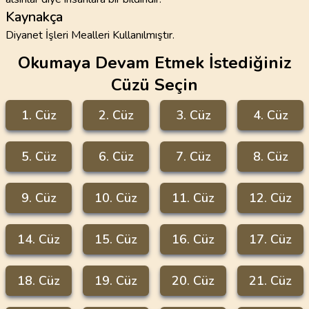
Kaynakça
Diyanet İşleri Mealleri Kullanılmıştır.
Okumaya Devam Etmek İstediğiniz
Cüzü Seçin
1
. Cüz
2
. Cüz
3
. Cüz
4
. Cüz
5
. Cüz
6
. Cüz
7
. Cüz
8
. Cüz
9
. Cüz
10
. Cüz
11
. Cüz
12
. Cüz
14
. Cüz
15
. Cüz
16
. Cüz
17
. Cüz
18
. Cüz
19
. Cüz
20
. Cüz
21
. Cüz