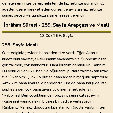
gemileri emrinize veren, nehirleri de hizmetinize sunandır. O,
âdetleri üzere hareket eden güneşi ve ayı sizin hizmetinize
sunan, geceyi ve gündüzü sizin emrinize verendir.
İbrâhîm Sûresi - 259. Sayfa Arapçası ve Meali
13
.Cüz
259. Sayfa
259. Sayfa Meali
O, istediğiniz şeylerin hepsinden size verdi. Eğer Allah’ın
nimetlerini saymaya kalkışsanız sayamazsınız. Şüphesiz insan
çok zalimdir, çok nankördür. Hani İbrahim demişti ki: “Rabbim!
Bu şehri güvenli kıl, beni ve oğullarımı putlara tapmaktan uzak
tut.” “Rabbim! Çünkü o putlar insanlardan birçoğunu saptırdılar.
Artık kim bana uyarsa, o bendendir. Kim de bana karşı gelirse,
şüphesiz sen çok bağışlayan, çok merhamet edensin.”
“Rabbimiz! Ben çocuklarımdan bazısını, senin kutsal evinin
(Kâbe’nin) yanında ekin bitmez bir vadiye yerleştirdim.
Rabbimiz! Namazı dosdoğru kılmaları için (böyle yaptım). Sen