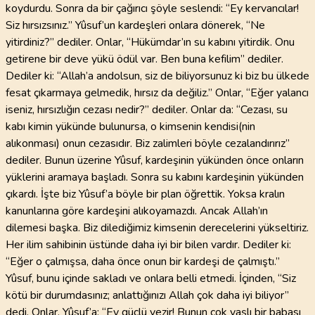
koydurdu. Sonra da bir çağırıcı şöyle seslendi: “Ey kervancılar!
Siz hırsızsınız.” Yûsuf’un kardeşleri onlara dönerek, “Ne
yitirdiniz?” dediler. Onlar, “Hükümdar’ın su kabını yitirdik. Onu
getirene bir deve yükü ödül var. Ben buna kefilim” dediler.
Dediler ki: “Allah’a andolsun, siz de biliyorsunuz ki biz bu ülkede
fesat çıkarmaya gelmedik, hırsız da değiliz.” Onlar, “Eğer yalancı
iseniz, hırsızlığın cezası nedir?” dediler. Onlar da: “Cezası, su
kabı kimin yükünde bulunursa, o kimsenin kendisi(nin
alıkonması) onun cezasıdır. Biz zalimleri böyle cezalandırırız”
dediler. Bunun üzerine Yûsuf, kardeşinin yükünden önce onların
yüklerini aramaya başladı. Sonra su kabını kardeşinin yükünden
çıkardı. İşte biz Yûsuf’a böyle bir plan öğrettik. Yoksa kralın
kanunlarına göre kardeşini alıkoyamazdı. Ancak Allah’ın
dilemesi başka. Biz dilediğimiz kimsenin derecelerini yükseltiriz.
Her ilim sahibinin üstünde daha iyi bir bilen vardır. Dediler ki:
“Eğer o çalmışsa, daha önce onun bir kardeşi de çalmıştı.”
Yûsuf, bunu içinde sakladı ve onlara belli etmedi. İçinden, “Siz
kötü bir durumdasınız; anlattığınızı Allah çok daha iyi biliyor”
dedi. Onlar, Yûsuf’a: “Ey güçlü vezir! Bunun çok yaşlı bir babası