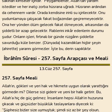
sakınan kimseler içindir.” Peygamberler, Allah’tan yardım
istediler ve her inatçı zorba hüsrana uğradı. Hüsranın ardından
da cehennem vardır. Orada kendisine irinli su içirilecektir. Onu
yudumlamaya çalışacak fakat boğazından geçiremeyecektir.
Ona her yönden ölüm gelecek fakat ölmeyecek, arkasından da
şiddetli bir azap gelecektir. Rablerini inkâr edenlerin durumu
şudur: Onların işleri, fırtınalı bir günde rüzgârın şiddetle
savurduğu küle benzer. (Dünyada) kazandıkları hiçbir şeyin
(ahirette) yararını görmezler. İşte bu, derin sapıklıktır.
İbrâhîm Sûresi - 257. Sayfa Arapçası ve Meali
13
.Cüz
257. Sayfa
257. Sayfa Meali
Allah’ın, gökleri ve yeri hak ve hikmete uygun olarak yarattığını
görmedin mi? Dilerse sizi giderir ve yeni bir halk getirir. Bu,
Allah’a hiç de güç gelmez. İnsanların hepsi Allah’ın huzuruna
çıkacak ve güçsüzler büyüklük taslayanlara diyecek ki:
“Şüphesiz bizler size uymuştuk; şimdi siz az bir şey olsun,