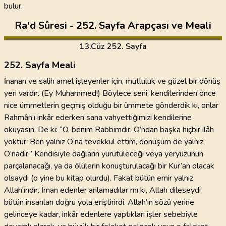
bulur.
Ra'd Sûresi - 252. Sayfa Arapçası ve Meali
13
.Cüz
252. Sayfa
252. Sayfa Meali
İnanan ve salih amel işleyenler için, mutluluk ve güzel bir dönüş
yeri vardır. (Ey Muhammed!) Böylece seni, kendilerinden önce
nice ümmetlerin geçmiş olduğu bir ümmete gönderdik ki, onlar
Rahmân’ı inkâr ederken sana vahyettiğimizi kendilerine
okuyasın. De ki: “O, benim Rabbimdir. O’ndan başka hiçbir ilâh
yoktur. Ben yalnız O’na tevekkül ettim, dönüşüm de yalnız
O’nadır.” Kendisiyle dağların yürütüleceği veya yeryüzünün
parçalanacağı, ya da ölülerin konuşturulacağı bir Kur’an olacak
olsaydı (o yine bu kitap olurdu). Fakat bütün emir yalnız
Allah’ındır. İman edenler anlamadılar mı ki, Allah dileseydi
bütün insanları doğru yola eriştirirdi. Allah’ın sözü yerine
gelinceye kadar, inkâr edenlere yaptıkları işler sebebiyle