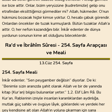
ise bize aittir. Onlar, bizim yeryüzüne (kudretimizle) gelip onu
etrafından eksilttiğimizi görmediler mi? Allah, hükmeder. O’nun
hükmünü bozacak hiçbir kimse yoktur. O, hesabı çabuk görendir.
Onlardan öncekiler de tuzak kurmuşlardı. Bütün tuzaklar Allah’a
aittir. O, her nefsin kazandığını bilir. İnkâr edenler de dünya
yurdunun sonunun kime ait olduğunu bileceklerdir.
Ra'd ve İbrâhîm Sûresi - 254. Sayfa Arapçası
ve Meali
13
.Cüz
254. Sayfa
254. Sayfa Meali
İnkâr edenler, “Sen peygamber değilsin” diyorlar. De ki:
“Benimle sizin aranızda şahit olarak Allah ve bir de yanında
kitap (Kur’an) bilgisi bulunanlar yeter.” 1,2. Elif Lâm Râ. Bu
Kur’an, Rablerinin izniyle insanları karanlıklardan aydınlığa,
mutlak güç sahibi ve övgüye lâyık, göklerdeki ve yerdeki her
şey kendisine ait olan Allah’ın yoluna çıkarman için sana