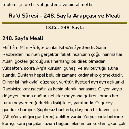
toplum için de bir yol gösterici ve bir rahmettir.
Ra'd Sûresi - 248. Sayfa Arapçası ve Meali
13
.Cüz
248. Sayfa
248. Sayfa Meali
Elif Lâm Mîm Râ. İşte bunlar Kitab’ın âyetleridir. Sana
Rabbinden indirilen gerçektir, fakat insanların çoğu inanmazlar.
Allah, gökleri gördüğünüz herhangi bir direk olmadan
yükselten, sonra Arş’a kurulan, güneşi ve ayı buyruğu altına
alandır. Bunların hepsi belli bir zamana kadar akıp gitmektedir.
O, her işi (hakkıyla) düzenler, yürütür, âyetleri ayrı ayrı açıklar ki
Rabbinize kavuşacağınıza kesin olarak inanasınız. O, yeri yayıp
döşeyen, orada dağlar, nehirler meydana getiren, orada her
türlü meyveden (erkekli-dişili) iki eş yaratandır. O, geceyi
gündüze bürüyor. Şüphesiz bunlarda, düşünen bir kavim için
(Allah’ın varlığını gösteren) deliller vardır. Yeryüzünde birbirine
komşu kara parçaları, üzüm bağları, ekinler; bir kökten çıkan çok