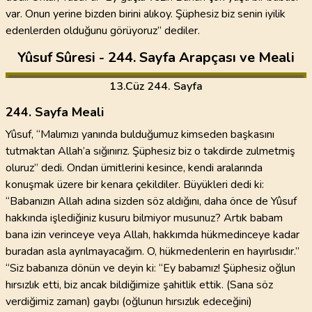
var. Onun yerine bizden birini alıkoy. Şüphesiz biz senin iyilik
edenlerden olduğunu görüyoruz” dediler.
Yûsuf Sûresi - 244. Sayfa Arapçası ve Meali
13
.Cüz
244. Sayfa
244. Sayfa Meali
Yûsuf, “Malımızı yanında bulduğumuz kimseden başkasını
tutmaktan Allah’a sığınırız. Şüphesiz biz o takdirde zulmetmiş
oluruz” dedi. Ondan ümitlerini kesince, kendi aralarında
konuşmak üzere bir kenara çekildiler. Büyükleri dedi ki:
“Babanızın Allah adına sizden söz aldığını, daha önce de Yûsuf
hakkında işlediğiniz kusuru bilmiyor musunuz? Artık babam
bana izin verinceye veya Allah, hakkımda hükmedinceye kadar
buradan asla ayrılmayacağım. O, hükmedenlerin en hayırlısıdır.”
“Siz babanıza dönün ve deyin ki: “Ey babamız! Şüphesiz oğlun
hırsızlık etti, biz ancak bildiğimize şahitlik ettik. (Sana söz
verdiğimiz zaman) gaybı (oğlunun hırsızlık edeceğini)