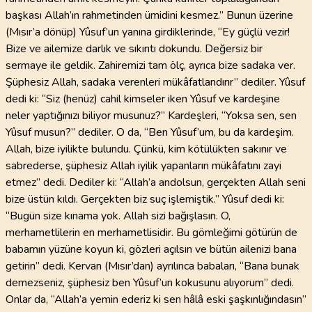
başkası Allah’ın rahmetinden ümidini kesmez.” Bunun üzerine
(Mısır’a dönüp) Yûsuf’un yanına girdiklerinde, “Ey güçlü vezir!
Bize ve ailemize darlık ve sıkıntı dokundu. Değersiz bir
sermaye ile geldik. Zahiremizi tam ölç, ayrıca bize sadaka ver.
Şüphesiz Allah, sadaka verenleri mükâfatlandırır” dediler. Yûsuf
dedi ki: “Siz (henüz) cahil kimseler iken Yûsuf ve kardeşine
neler yaptığınızı biliyor musunuz?” Kardeşleri, “Yoksa sen, sen
Yûsuf musun?” dediler. O da, “Ben Yûsuf’um, bu da kardeşim.
Allah, bize iyilikte bulundu. Çünkü, kim kötülükten sakınır ve
sabrederse, şüphesiz Allah iyilik yapanların mükâfatını zayi
etmez” dedi. Dediler ki: “Allah’a andolsun, gerçekten Allah seni
bize üstün kıldı. Gerçekten biz suç işlemiştik.” Yûsuf dedi ki:
“Bugün size kınama yok. Allah sizi bağışlasın. O,
merhametlilerin en merhametlisidir. Bu gömleğimi götürün de
babamın yüzüne koyun ki, gözleri açılsın ve bütün ailenizi bana
getirin” dedi. Kervan (Mısır’dan) ayrılınca babaları, “Bana bunak
demezseniz, şüphesiz ben Yûsuf’un kokusunu alıyorum” dedi.
Onlar da, “Allah’a yemin ederiz ki sen hâlâ eski şaşkınlığındasın”