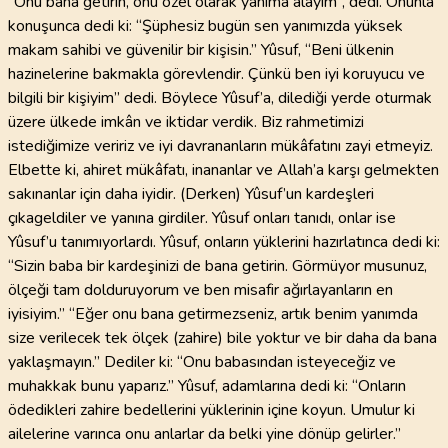
“Onu bana getirin, onu özel olarak yanıma alayım”, dedi. Onunla
konuşunca dedi ki: “Şüphesiz bugün sen yanımızda yüksek
makam sahibi ve güvenilir bir kişisin.” Yûsuf, “Beni ülkenin
hazinelerine bakmakla görevlendir. Çünkü ben iyi koruyucu ve
bilgili bir kişiyim” dedi. Böylece Yûsuf’a, dilediği yerde oturmak
üzere ülkede imkân ve iktidar verdik. Biz rahmetimizi
istediğimize veririz ve iyi davrananların mükâfatını zayi etmeyiz.
Elbette ki, ahiret mükâfatı, inananlar ve Allah’a karşı gelmekten
sakınanlar için daha iyidir. (Derken) Yûsuf’un kardeşleri
çıkageldiler ve yanına girdiler. Yûsuf onları tanıdı, onlar ise
Yûsuf’u tanımıyorlardı. Yûsuf, onların yüklerini hazırlatınca dedi ki:
“Sizin baba bir kardeşinizi de bana getirin. Görmüyor musunuz,
ölçeği tam dolduruyorum ve ben misafir ağırlayanların en
iyisiyim.” “Eğer onu bana getirmezseniz, artık benim yanımda
size verilecek tek ölçek (zahire) bile yoktur ve bir daha da bana
yaklaşmayın.” Dediler ki: “Onu babasından isteyeceğiz ve
muhakkak bunu yaparız.” Yûsuf, adamlarına dedi ki: “Onların
ödedikleri zahire bedellerini yüklerinin içine koyun. Umulur ki
ailelerine varınca onu anlarlar da belki yine dönüp gelirler.”