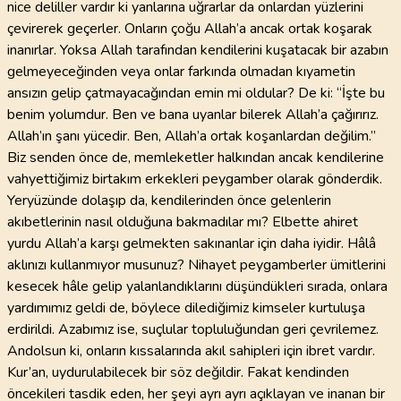
nice deliller vardır ki yanlarına uğrarlar da onlardan yüzlerini
çevirerek geçerler. Onların çoğu Allah’a ancak ortak koşarak
inanırlar. Yoksa Allah tarafından kendilerini kuşatacak bir azabın
gelmeyeceğinden veya onlar farkında olmadan kıyametin
ansızın gelip çatmayacağından emin mi oldular? De ki: “İşte bu
benim yolumdur. Ben ve bana uyanlar bilerek Allah’a çağırırız.
Allah’ın şanı yücedir. Ben, Allah’a ortak koşanlardan değilim.”
Biz senden önce de, memleketler halkından ancak kendilerine
vahyettiğimiz birtakım erkekleri peygamber olarak gönderdik.
Yeryüzünde dolaşıp da, kendilerinden önce gelenlerin
akıbetlerinin nasıl olduğuna bakmadılar mı? Elbette ahiret
yurdu Allah’a karşı gelmekten sakınanlar için daha iyidir. Hâlâ
aklınızı kullanmıyor musunuz? Nihayet peygamberler ümitlerini
kesecek hâle gelip yalanlandıklarını düşündükleri sırada, onlara
yardımımız geldi de, böylece dilediğimiz kimseler kurtuluşa
erdirildi. Azabımız ise, suçlular topluluğundan geri çevrilemez.
Andolsun ki, onların kıssalarında akıl sahipleri için ibret vardır.
Kur’an, uydurulabilecek bir söz değildir. Fakat kendinden
öncekileri tasdik eden, her şeyi ayrı ayrı açıklayan ve inanan bir