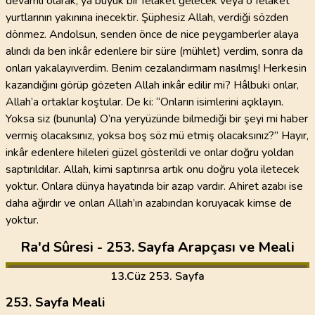
devamlı olarak, ya büyük bir felaket gelecek veya o felaket
yurtlarının yakınına inecektir. Şüphesiz Allah, verdiği sözden
dönmez. Andolsun, senden önce de nice peygamberler alaya
alındı da ben inkâr edenlere bir süre (mühlet) verdim, sonra da
onları yakalayıverdim. Benim cezalandırmam nasılmış! Herkesin
kazandığını görüp gözeten Allah inkâr edilir mi? Hâlbuki onlar,
Allah’a ortaklar koştular. De ki: “Onların isimlerini açıklayın.
Yoksa siz (bununla) O’na yeryüzünde bilmediği bir şeyi mi haber
vermiş olacaksınız, yoksa boş söz mü etmiş olacaksınız?” Hayır,
inkâr edenlere hileleri güzel gösterildi ve onlar doğru yoldan
saptırıldılar. Allah, kimi saptırırsa artık onu doğru yola iletecek
yoktur. Onlara dünya hayatında bir azap vardır. Ahiret azabı ise
daha ağırdır ve onları Allah’ın azabından koruyacak kimse de
yoktur.
Ra'd Sûresi - 253. Sayfa Arapçası ve Meali
13
.Cüz
253. Sayfa
253. Sayfa Meali