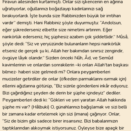
Firavun ailesinden kurtarmıştı. Onlar sizi işkencenin en ağırına
uğratıyorlar, oğullarınızı boğazlayıp kadınlarınızı sağ
bırakıyorlardı. İşte bunda size Rabbinizden büyük bir imtihan
vardır” demişti. Hani Rabbiniz şöyle duyurmuştu: “Andolsun,
eğer şükrederseniz elbette size nimetimi artırırım. Eğer
nankörlük ederseniz, hiç şüphesiz azabım çok şiddetlidir.” Mûsâ,
şöyle dedi: “Siz ve yeryüzünde bulunanların hepsi nankörlük
etseniz de gerçek şu ki, Allah her bakımdan sınırsız zengindir,
övgüye lâyık olandır.” Sizden önceki Nûh, Âd, ve Semûd
kavimlerinin ve onlardan sonrakilerin –ki onları Allah’tan başkası
bilmez- haberi size gelmedi mi? Onlara peygamberleri
mucizeler getirdiler de onlar (öfkeden parmaklarını ısırmak için)
ellerini ağızlarına götürüp, “Biz sizinle gönderileni inkâr ediyoruz.
Bizi çağırdığınız şeyden de derin bir şüphe içindeyiz” dediler.
Peygamberleri dedi ki: “Gökleri ve yeri yaratan Allah hakkında
şüphe mi var? (Hâlbuki) O, günahlarınızı bağışlamak ve sizi belli
bir zamana kadar ertelemek için sizi (imana) çağırıyor. Onlar,
“Siz de bizim gibi sadece birer insansınız. Bizi babalarımızın
taptıklarından alıkoymak istiyorsunuz. Öyleyse bize apaçık bir