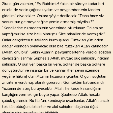
Zira o gün zalimler, “Ey Rabbimiz! Yakın bir süreye kadar bizi
ertele de senin çağrına uyalım ve peygamberlerin izinden
gidelim” diyecekler. Onlara şöyle denilecek: “Daha önce siz,
sonunuzun gelmeyeceğine yemin etmemiş miydiniz?”
“Kendilerine zulmedenlerin yerlerinde oturdunuz. Onlara ne
yaptığımız ise size belli olmuştu. Size misaller de vermiştik.”
Onlar gerçekten tuzaklarını kurmuşlardı. Tuzakları yüzünden
dağlar yerinden oynayacak olsa bile, tuzakları Allah katındadır
(Allah, onu bilir). Sakın Allah’ın, peygamberlerine verdiği sözden
cayacağını sanma! Şüphesiz Allah, mutlak güç sahibidir, intikam
sahibidir. O gün yer, başka bir yere, gökler de başka göklere
dönüştürülür ve insanlar bir ve kahhar (her şeyin üzerinde
yegâne hâkim) olan Allah’ın huzuruna çıkarlar. O gün, suçluları
zincirlere vurulmuş olarak görürsün. Gömlekleri katrandandır.
Yüzlerini de ateş bürüyecektir. Allah, herkese kazandığının
karşılığını vermek için böyle yapar. Şüphesiz Allah, hesabı
çabuk görendir. Bu Kur’an; kendisiyle uyarılsınlar, Allah’ın ancak
tek ilâh olduğunu bilsinler ve akıl sahipleri düşünüp öğüt
alsınlar diye insanlara bir bildiridir.