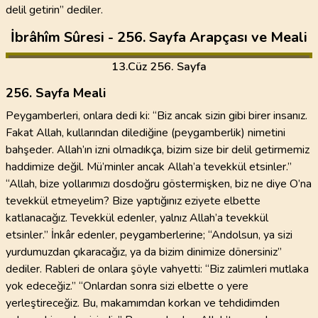
delil getirin” dediler.
İbrâhîm Sûresi - 256. Sayfa Arapçası ve Meali
13
.Cüz
256. Sayfa
256. Sayfa Meali
Peygamberleri, onlara dedi ki: “Biz ancak sizin gibi birer insanız.
Fakat Allah, kullarından dilediğine (peygamberlik) nimetini
bahşeder. Allah’ın izni olmadıkça, bizim size bir delil getirmemiz
haddimize değil. Mü’minler ancak Allah’a tevekkül etsinler.”
“Allah, bize yollarımızı dosdoğru göstermişken, biz ne diye O’na
tevekkül etmeyelim? Bize yaptığınız eziyete elbette
katlanacağız. Tevekkül edenler, yalnız Allah’a tevekkül
etsinler.” İnkâr edenler, peygamberlerine; “Andolsun, ya sizi
yurdumuzdan çıkaracağız, ya da bizim dinimize dönersiniz”
dediler. Rableri de onlara şöyle vahyetti: “Biz zalimleri mutlaka
yok edeceğiz.” “Onlardan sonra sizi elbette o yere
yerleştireceğiz. Bu, makamımdan korkan ve tehdidimden