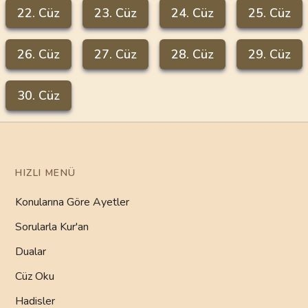
22
. Cüz
23
. Cüz
24
. Cüz
25
. Cüz
26
. Cüz
27
. Cüz
28
. Cüz
29
. Cüz
30
. Cüz
HIZLI MENÜ
Konularına Göre Ayetler
Sorularla Kur'an
Dualar
Cüz Oku
Hadisler