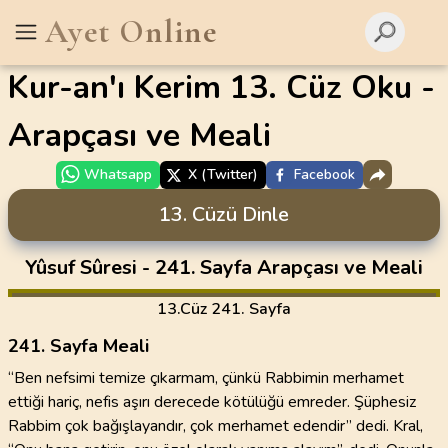
Ayet Online
Kur-an'ı Kerim 13. Cüz Oku -
Arapçası ve Meali
Whatsapp
X (Twitter)
Facebook
13. Cüzü Dinle
Yûsuf Sûresi - 241. Sayfa Arapçası ve Meali
13
.Cüz
241. Sayfa
241. Sayfa Meali
“Ben nefsimi temize çıkarmam, çünkü Rabbimin merhamet
ettiği hariç, nefis aşırı derecede kötülüğü emreder. Şüphesiz
Rabbim çok bağışlayandır, çok merhamet edendir” dedi. Kral,