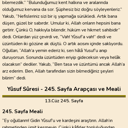
bilemezdik.” “Bulunduğumuz kent halkına ve aralarında
olduğumuz kervana da sor. Şüphesiz biz doğru söyleyenleriz.”
Yakub, “Nefisleriniz sizi bir iş yapmağa sürükledi. Artık bana
düşen, güzel bir sabırdır. Umulur ki, Allah onların hepsini bana
getirir. Çünkü O, hakkıyla bilendir, hüküm ve hikmet sahibidir”
dedi. Onlardan yüz çevirdi ve, “Vah! Yûsuf’a vah!” dedi ve
üzüntüden iki gözüne ak düştü. O artık acısını içinde saklıyordu.
Oğulları, “Allah’a yemin ederiz ki, sen hâlâ Yusuf’u anıp
duruyorsun. Sonunda üzüntüden eriyip gideceksin veya helâk
olacaksın” dediler. Yakub, “Ben tasa ve üzüntümü ancak Allah’a
arz ederim. Ben, Allah tarafından sizin bilmediğiniz şeyleri
bilirim” dedi.
Yûsuf Sûresi - 245. Sayfa Arapçası ve Meali
13
.Cüz
245. Sayfa
245. Sayfa Meali
“Ey oğullarım! Gidin Yûsuf’u ve kardeşini araştırın. Allah’ın
rahmetinden ümit kesmeyin. Çünkü kâfirler topluluğundan