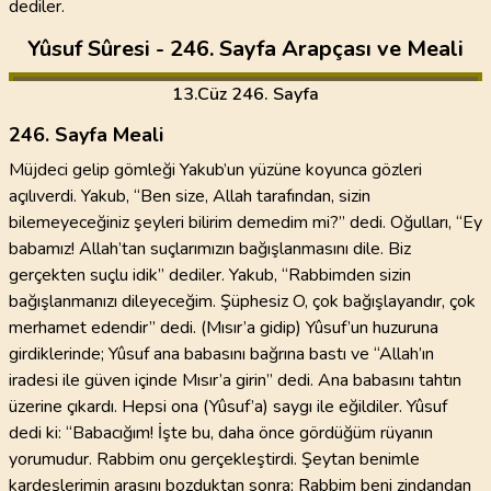
dediler.
Yûsuf Sûresi - 246. Sayfa Arapçası ve Meali
13
.Cüz
246. Sayfa
246. Sayfa Meali
Müjdeci gelip gömleği Yakub’un yüzüne koyunca gözleri
açılıverdi. Yakub, “Ben size, Allah tarafından, sizin
bilemeyeceğiniz şeyleri bilirim demedim mi?” dedi. Oğulları, “Ey
babamız! Allah’tan suçlarımızın bağışlanmasını dile. Biz
gerçekten suçlu idik” dediler. Yakub, “Rabbimden sizin
bağışlanmanızı dileyeceğim. Şüphesiz O, çok bağışlayandır, çok
merhamet edendir” dedi. (Mısır’a gidip) Yûsuf’un huzuruna
girdiklerinde; Yûsuf ana babasını bağrına bastı ve “Allah’ın
iradesi ile güven içinde Mısır’a girin” dedi. Ana babasını tahtın
üzerine çıkardı. Hepsi ona (Yûsuf’a) saygı ile eğildiler. Yûsuf
dedi ki: “Babacığım! İşte bu, daha önce gördüğüm rüyanın
yorumudur. Rabbim onu gerçekleştirdi. Şeytan benimle
kardeşlerimin arasını bozduktan sonra; Rabbim beni zindandan