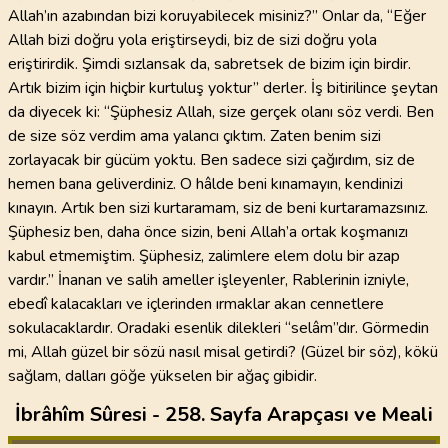
Allah’ın azabından bizi koruyabilecek misiniz?” Onlar da, “Eğer
Allah bizi doğru yola eriştirseydi, biz de sizi doğru yola
eriştirirdik. Şimdi sızlansak da, sabretsek de bizim için birdir.
Artık bizim için hiçbir kurtuluş yoktur” derler. İş bitirilince şeytan
da diyecek ki: “Şüphesiz Allah, size gerçek olanı söz verdi. Ben
de size söz verdim ama yalancı çıktım. Zaten benim sizi
zorlayacak bir gücüm yoktu. Ben sadece sizi çağırdım, siz de
hemen bana geliverdiniz. O hâlde beni kınamayın, kendinizi
kınayın. Artık ben sizi kurtaramam, siz de beni kurtaramazsınız.
Şüphesiz ben, daha önce sizin, beni Allah’a ortak koşmanızı
kabul etmemiştim. Şüphesiz, zalimlere elem dolu bir azap
vardır.” İnanan ve salih ameller işleyenler, Rablerinin izniyle,
ebedî kalacakları ve içlerinden ırmaklar akan cennetlere
sokulacaklardır. Oradaki esenlik dilekleri “selâm”dır. Görmedin
mi, Allah güzel bir sözü nasıl misal getirdi? (Güzel bir söz), kökü
sağlam, dalları göğe yükselen bir ağaç gibidir.
İbrâhîm Sûresi - 258. Sayfa Arapçası ve Meali