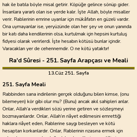
hak ile batıla böyle misal getirir. Köpüğe gelince sönüp gider.
İnsanlara yararlı olan ise yerde kalır. İşte Allah, böyle misaller
verir. Rablerinin emrine uyanlar için mükâfatın en güzeli vardır.
Ona uymayanlar ise, yeryüzünde olan her şey ve onun yanında
bir katı daha kendilerinin olsa, kurtulmak için hepsini kurtuluş
fidyesi olarak verirlerdi. İşte hesabın kötüsü bunlar içindir.
Varacakları yer de cehennemdir. O ne kötü yataktır!
Ra'd Sûresi - 251. Sayfa Arapçası ve Meali
13
.Cüz
251. Sayfa
251. Sayfa Meali
Rabbinden sana indirilenin gerçek olduğunu bilen kimse, (onu
bilemeyen) kör gibi olur mu? (Bunu) ancak akıl sahipleri anlar.
Onlar, Allah’a verdikleri sözü yerine getiren ve sözleşmeyi
bozmayanlardır. Onlar, Allah’ın riâyet edilmesini emrettiği
haklara riâyet eden, Rablerine saygı besleyen ve kötü
hesaptan korkanlardır. Onlar, Rablerinin rızasına ermek için