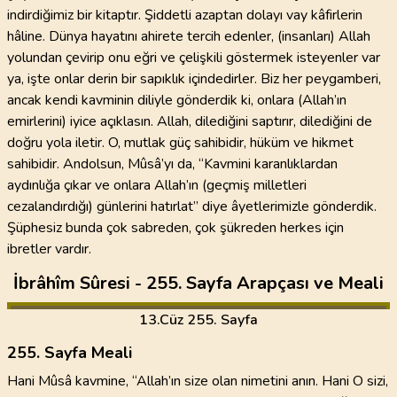
indirdiğimiz bir kitaptır. Şiddetli azaptan dolayı vay kâfirlerin
hâline. Dünya hayatını ahirete tercih edenler, (insanları) Allah
yolundan çevirip onu eğri ve çelişkili göstermek isteyenler var
ya, işte onlar derin bir sapıklık içindedirler. Biz her peygamberi,
ancak kendi kavminin diliyle gönderdik ki, onlara (Allah’ın
emirlerini) iyice açıklasın. Allah, dilediğini saptırır, dilediğini de
doğru yola iletir. O, mutlak güç sahibidir, hüküm ve hikmet
sahibidir. Andolsun, Mûsâ’yı da, “Kavmini karanlıklardan
aydınlığa çıkar ve onlara Allah’ın (geçmiş milletleri
cezalandırdığı) günlerini hatırlat” diye âyetlerimizle gönderdik.
Şüphesiz bunda çok sabreden, çok şükreden herkes için
ibretler vardır.
İbrâhîm Sûresi - 255. Sayfa Arapçası ve Meali
13
.Cüz
255. Sayfa
255. Sayfa Meali
Hani Mûsâ kavmine, “Allah’ın size olan nimetini anın. Hani O sizi,