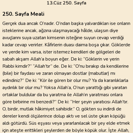
13
.Cüz
250. Sayfa
250. Sayfa Meali
Gerçek dua ancak O’nadır. O’ndan başka yalvardıkları ise onların
isteklerine ancak, ağzına ulaşmayacağı hâlde, ulaşsın diye
avuçlarını suya uzatan kimsenin isteğine suyun cevap verdiği
kadar cevap verirler. Kâfirlerin duası daima boşa çıkar. Göklerde
ve yerde kim varsa, ister istemez kendileri de gölgeleri de
sabah akşam Allah’a boyun eğer. De ki: “Göklerin ve yerin
Rabbi kimdir?” “Allah’tır” de. De ki: “O'nu bırakıp da kendilerine
(bile) bir faydası ve zararı olmayan dostlar (mabutlar) mı
edindiniz?” De ki: “Kör ile gören bir olur mu? Ya da karanlıklarla
aydınlık bir olur mu? Yoksa Allah’a, O’nun yarattığı gibi yaratan
ortaklar buldular da bu yaratma ile Allah’ın yaratması onlara
göre birbirine mi benzedi?” De ki: “Her şeyin yaratıcısı Allah’tır.
O, birdir, mutlak hâkimiyet sahibidir.” O, gökten su indirdi de
dereler kendi ölçülerince dolup aktı ve sel üste çıkan köpüğü
aldı götürdü. Süs eşyası veya yararlanılacak bir şey elde etmek
için ateşte erittikleri şeylerden de böyle köpük olur. İşte Allah,