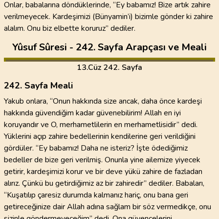
Onlar, babalarına döndüklerinde, “Ey babamız! Bize artık zahire
verilmeyecek. Kardeşimizi (Bünyamin’i) bizimle gönder ki zahire
alalım. Onu biz elbette koruruz” dediler.
Yûsuf Sûresi - 242. Sayfa Arapçası ve Meali
13
.Cüz
242. Sayfa
242. Sayfa Meali
Yakub onlara, “Onun hakkında size ancak, daha önce kardeşi
hakkında güvendiğim kadar güvenebilirim! Allah en iyi
koruyandır ve O, merhametlilerin en merhametlisidir” dedi.
Yüklerini açıp zahire bedellerinin kendilerine geri verildiğini
gördüler. “Ey babamız! Daha ne isteriz? İşte ödediğimiz
bedeller de bize geri verilmiş. Onunla yine ailemize yiyecek
getirir, kardeşimizi korur ve bir deve yükü zahire de fazladan
alırız. Çünkü bu getirdiğimiz az bir zahiredir” dediler. Babaları,
“Kuşatılıp çaresiz durumda kalmanız hariç, onu bana geri
getireceğinize dair Allah adına sağlam bir söz vermedikçe, onu
sizinle göndermeyeceğim” dedi. Ona güvencelerini