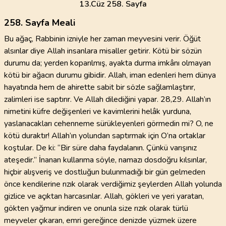
13
.Cüz
258. Sayfa
258. Sayfa Meali
Bu ağaç, Rabbinin izniyle her zaman meyvesini verir. Öğüt
alsınlar diye Allah insanlara misaller getirir. Kötü bir sözün
durumu da; yerden koparılmış, ayakta durma imkânı olmayan
kötü bir ağacın durumu gibidir. Allah, iman edenleri hem dünya
hayatında hem de ahirette sabit bir sözle sağlamlaştırır,
zalimleri ise saptırır. Ve Allah dilediğini yapar. 28,29. Allah’ın
nimetini küfre değişenleri ve kavimlerini helâk yurduna,
yaslanacakları cehenneme sürükleyenleri görmedin mi? O, ne
kötü duraktır! Allah’ın yolundan saptırmak için O’na ortaklar
koştular. De ki: “Bir süre daha faydalanın. Çünkü varışınız
ateşedir.” İnanan kullarıma söyle, namazı dosdoğru kılsınlar,
hiçbir alışveriş ve dostluğun bulunmadığı bir gün gelmeden
önce kendilerine rızık olarak verdiğimiz şeylerden Allah yolunda
gizlice ve açıktan harcasınlar. Allah, gökleri ve yeri yaratan,
gökten yağmur indiren ve onunla size rızık olarak türlü
meyveler çıkaran, emri gereğince denizde yüzmek üzere