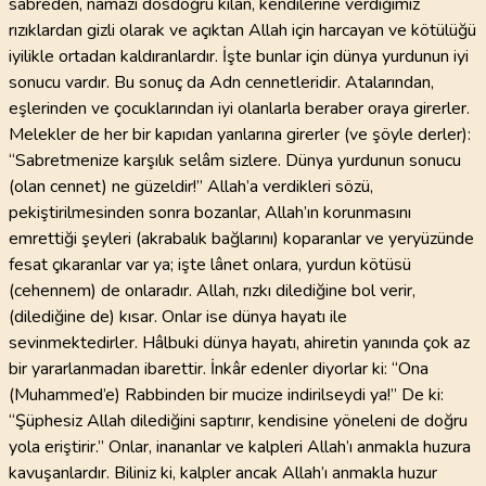
sabreden, namazı dosdoğru kılan, kendilerine verdiğimiz
rızıklardan gizli olarak ve açıktan Allah için harcayan ve kötülüğü
iyilikle ortadan kaldıranlardır. İşte bunlar için dünya yurdunun iyi
sonucu vardır. Bu sonuç da Adn cennetleridir. Atalarından,
eşlerinden ve çocuklarından iyi olanlarla beraber oraya girerler.
Melekler de her bir kapıdan yanlarına girerler (ve şöyle derler):
“Sabretmenize karşılık selâm sizlere. Dünya yurdunun sonucu
(olan cennet) ne güzeldir!” Allah’a verdikleri sözü,
pekiştirilmesinden sonra bozanlar, Allah’ın korunmasını
emrettiği şeyleri (akrabalık bağlarını) koparanlar ve yeryüzünde
fesat çıkaranlar var ya; işte lânet onlara, yurdun kötüsü
(cehennem) de onlaradır. Allah, rızkı dilediğine bol verir,
(dilediğine de) kısar. Onlar ise dünya hayatı ile
sevinmektedirler. Hâlbuki dünya hayatı, ahiretin yanında çok az
bir yararlanmadan ibarettir. İnkâr edenler diyorlar ki: “Ona
(Muhammed’e) Rabbinden bir mucize indirilseydi ya!” De ki:
“Şüphesiz Allah dilediğini saptırır, kendisine yöneleni de doğru
yola eriştirir.” Onlar, inananlar ve kalpleri Allah’ı anmakla huzura
kavuşanlardır. Biliniz ki, kalpler ancak Allah’ı anmakla huzur