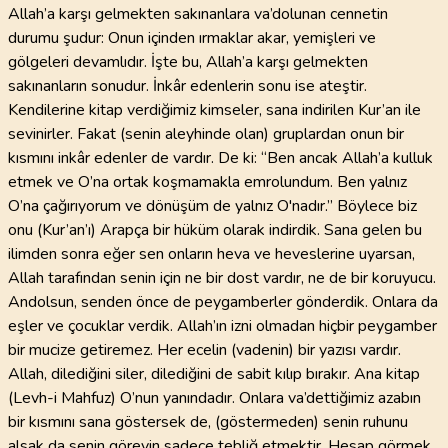
Allah’a karşı gelmekten sakınanlara va’dolunan cennetin
durumu şudur: Onun içinden ırmaklar akar, yemişleri ve
gölgeleri devamlıdır. İşte bu, Allah’a karşı gelmekten
sakınanların sonudur. İnkâr edenlerin sonu ise ateştir.
Kendilerine kitap verdiğimiz kimseler, sana indirilen Kur’an ile
sevinirler. Fakat (senin aleyhinde olan) gruplardan onun bir
kısmını inkâr edenler de vardır. De ki: “Ben ancak Allah’a kulluk
etmek ve O’na ortak koşmamakla emrolundum. Ben yalnız
O’na çağırıyorum ve dönüşüm de yalnız O'nadır.” Böylece biz
onu (Kur’an’ı) Arapça bir hüküm olarak indirdik. Sana gelen bu
ilimden sonra eğer sen onların heva ve heveslerine uyarsan,
Allah tarafından senin için ne bir dost vardır, ne de bir koruyucu.
Andolsun, senden önce de peygamberler gönderdik. Onlara da
eşler ve çocuklar verdik. Allah’ın izni olmadan hiçbir peygamber
bir mucize getiremez. Her ecelin (vadenin) bir yazısı vardır.
Allah, dilediğini siler, dilediğini de sabit kılıp bırakır. Ana kitap
(Levh-i Mahfuz) O’nun yanındadır. Onlara va’dettiğimiz azabın
bir kısmını sana göstersek de, (göstermeden) senin ruhunu
alsak da senin görevin sadece tebliğ etmektir. Hesap görmek