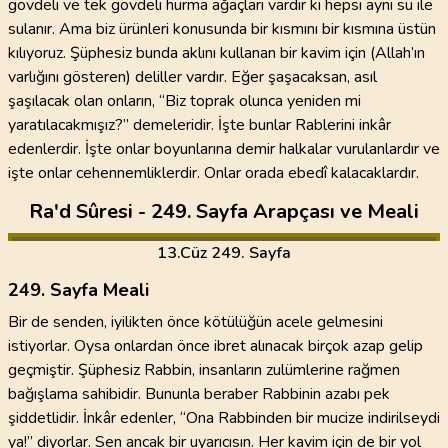
gövdeli ve tek gövdeli hurma ağaçları vardır ki hepsi aynı su ile
sulanır. Ama biz ürünleri konusunda bir kısmını bir kısmına üstün
kılıyoruz. Şüphesiz bunda aklını kullanan bir kavim için (Allah’ın
varlığını gösteren) deliller vardır. Eğer şaşacaksan, asıl
şaşılacak olan onların, “Biz toprak olunca yeniden mi
yaratılacakmışız?” demeleridir. İşte bunlar Rablerini inkâr
edenlerdir. İşte onlar boyunlarına demir halkalar vurulanlardır ve
işte onlar cehennemliklerdir. Onlar orada ebedî kalacaklardır.
Ra'd Sûresi - 249. Sayfa Arapçası ve Meali
13
.Cüz
249. Sayfa
249. Sayfa Meali
Bir de senden, iyilikten önce kötülüğün acele gelmesini
istiyorlar. Oysa onlardan önce ibret alınacak birçok azap gelip
geçmiştir. Şüphesiz Rabbin, insanların zulümlerine rağmen
bağışlama sahibidir. Bununla beraber Rabbinin azabı pek
şiddetlidir. İnkâr edenler, “Ona Rabbinden bir mucize indirilseydi
ya!” diyorlar. Sen ancak bir uyarıcısın. Her kavim için de bir yol