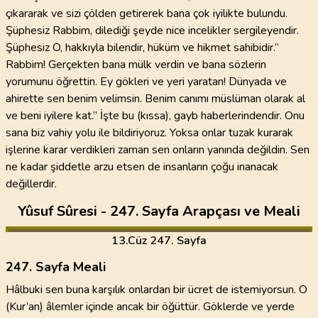
çıkararak ve sizi çölden getirerek bana çok iyilikte bulundu.
Şüphesiz Rabbim, dilediği şeyde nice incelikler sergileyendir.
Şüphesiz O, hakkıyla bilendir, hüküm ve hikmet sahibidir.”
Rabbim! Gerçekten bana mülk verdin ve bana sözlerin
yorumunu öğrettin. Ey gökleri ve yeri yaratan! Dünyada ve
ahirette sen benim velimsin. Benim canımı müslüman olarak al
ve beni iyilere kat.” İşte bu (kıssa), gayb haberlerindendir. Onu
sana biz vahiy yolu ile bildiriyoruz. Yoksa onlar tuzak kurarak
işlerine karar verdikleri zaman sen onların yanında değildin. Sen
ne kadar şiddetle arzu etsen de insanların çoğu inanacak
değillerdir.
Yûsuf Sûresi - 247. Sayfa Arapçası ve Meali
13
.Cüz
247. Sayfa
247. Sayfa Meali
Hâlbuki sen buna karşılık onlardan bir ücret de istemiyorsun. O
(Kur’an) âlemler içinde ancak bir öğüttür. Göklerde ve yerde