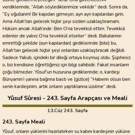
verdiklerinde, “Allah söylediklerimize vekildir” dedi. Sonra da,
“Ey oğullarım! Bir kapıdan girmeyin, ayrı ayrı kapılardan girin.
Ama Allah’tan gelecek hiçbir şeyi sizden uzaklaştıramam.
Hüküm ancak Allah’ındır. Ben O’na tevekkül ettim. Tevekkül
edenler de yalnız O’na tevekkül etsinler” dedi. Babalarının
emrettiği şekilde (ayrı kapılardan) girdiklerinde (bile) bu,
Allah’tan gelecek hiçbir şeyi onlardan uzaklaştıracak değildi.
Sadece Yakub, içindeki bir dileği ortaya koymuş oldu. Şüphesiz
o, biz kendisine öğrettiğimiz için bilgi sahibidir. Fakat insanların
çoğu bilmezler. Yûsuf’un huzuruna girdiklerinde; o, kardeşi
Bünyamin’i yanına bağrına bastı ve (gizlice) “Haberin olsun ben
senin kardeşinim, artık onların yaptıklarına üzülme” dedi.
Yûsuf Sûresi - 243. Sayfa Arapçası ve Meali
13
.Cüz
243. Sayfa
243. Sayfa Meali
Yûsuf, onların yüklerini hazırlatırken su kabını kardeşinin yüküne