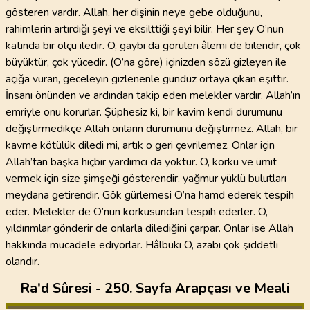
gösteren vardır. Allah, her dişinin neye gebe olduğunu,
rahimlerin artırdığı şeyi ve eksilttiği şeyi bilir. Her şey O’nun
katında bir ölçü iledir. O, gaybı da görülen âlemi de bilendir, çok
büyüktür, çok yücedir. (O’na göre) içinizden sözü gizleyen ile
açığa vuran, geceleyin gizlenenle gündüz ortaya çıkan eşittir.
İnsanı önünden ve ardından takip eden melekler vardır. Allah’ın
emriyle onu korurlar. Şüphesiz ki, bir kavim kendi durumunu
değiştirmedikçe Allah onların durumunu değiştirmez. Allah, bir
kavme kötülük diledi mi, artık o geri çevrilemez. Onlar için
Allah’tan başka hiçbir yardımcı da yoktur. O, korku ve ümit
vermek için size şimşeği gösterendir, yağmur yüklü bulutları
meydana getirendir. Gök gürlemesi O’na hamd ederek tespih
eder. Melekler de O’nun korkusundan tespih ederler. O,
yıldırımlar gönderir de onlarla dilediğini çarpar. Onlar ise Allah
hakkında mücadele ediyorlar. Hâlbuki O, azabı çok şiddetli
olandır.
Ra'd Sûresi - 250. Sayfa Arapçası ve Meali