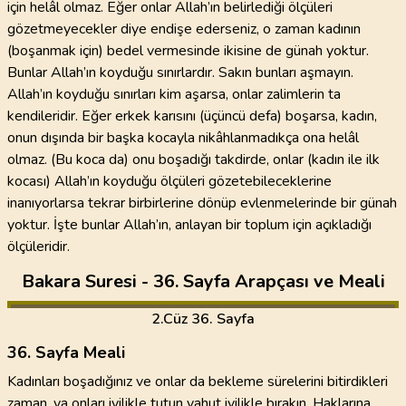
için helâl olmaz. Eğer onlar Allah’ın belirlediği ölçüleri
gözetmeyecekler diye endişe ederseniz, o zaman kadının
(boşanmak için) bedel vermesinde ikisine de günah yoktur.
Bunlar Allah’ın koyduğu sınırlardır. Sakın bunları aşmayın.
Allah’ın koyduğu sınırları kim aşarsa, onlar zalimlerin ta
kendileridir. Eğer erkek karısını (üçüncü defa) boşarsa, kadın,
onun dışında bir başka kocayla nikâhlanmadıkça ona helâl
olmaz. (Bu koca da) onu boşadığı takdirde, onlar (kadın ile ilk
kocası) Allah’ın koyduğu ölçüleri gözetebileceklerine
inanıyorlarsa tekrar birbirlerine dönüp evlenmelerinde bir günah
yoktur. İşte bunlar Allah’ın, anlayan bir toplum için açıkladığı
ölçüleridir.
Bakara Suresi - 36. Sayfa Arapçası ve Meali
2
.Cüz
36. Sayfa
36. Sayfa Meali
Kadınları boşadığınız ve onlar da bekleme sürelerini bitirdikleri
zaman, ya onları iyilikle tutun yahut iyilikle bırakın. Haklarına