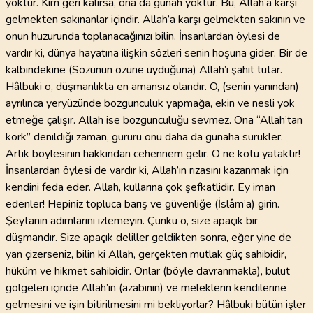
yoktur. Kim geri kalırsa, ona da günah yoktur. Bu, Allah’a karşı
gelmekten sakınanlar içindir. Allah’a karşı gelmekten sakının ve
onun huzurunda toplanacağınızı bilin. İnsanlardan öylesi de
vardır ki, dünya hayatına ilişkin sözleri senin hoşuna gider. Bir de
kalbindekine (Sözünün özüne uyduğuna) Allah’ı şahit tutar.
Hâlbuki o, düşmanlıkta en amansız olandır. O, (senin yanından)
ayrılınca yeryüzünde bozgunculuk yapmağa, ekin ve nesli yok
etmeğe çalışır. Allah ise bozgunculuğu sevmez. Ona “Allah’tan
kork” denildiği zaman, gururu onu daha da günaha sürükler.
Artık böylesinin hakkından cehennem gelir. O ne kötü yataktır!
İnsanlardan öylesi de vardır ki, Allah’ın rızasını kazanmak için
kendini feda eder. Allah, kullarına çok şefkatlidir. Ey iman
edenler! Hepiniz topluca barış ve güvenliğe (İslâm’a) girin.
Şeytanın adımlarını izlemeyin. Çünkü o, size apaçık bir
düşmandır. Size apaçık deliller geldikten sonra, eğer yine de
yan çizerseniz, bilin ki Allah, gerçekten mutlak güç sahibidir,
hüküm ve hikmet sahibidir. Onlar (böyle davranmakla), bulut
gölgeleri içinde Allah’ın (azabının) ve meleklerin kendilerine
gelmesini ve işin bitirilmesini mi bekliyorlar? Hâlbuki bütün işler