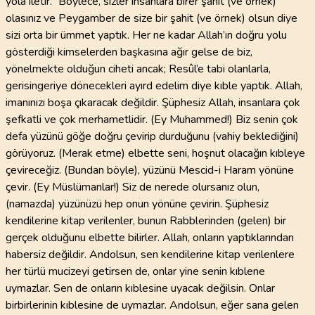
yola iletir.” Böylece, sizler insanlara birer şahit (ve örnek)
olasınız ve Peygamber de size bir şahit (ve örnek) olsun diye
sizi orta bir ümmet yaptık. Her ne kadar Allah’ın doğru yolu
gösterdiği kimselerden başkasına ağır gelse de biz,
yönelmekte olduğun ciheti ancak; Resûl’e tabi olanlarla,
gerisingeriye dönecekleri ayırd edelim diye kıble yaptık. Allah,
imanınızı boşa çıkaracak değildir. Şüphesiz Allah, insanlara çok
şefkatli ve çok merhametlidir. (Ey Muhammed!) Biz senin çok
defa yüzünü göğe doğru çevirip durduğunu (vahiy beklediğini)
görüyoruz. (Merak etme) elbette seni, hoşnut olacağın kıbleye
çevireceğiz. (Bundan böyle), yüzünü Mescid-i Haram yönüne
çevir. (Ey Müslümanlar!) Siz de nerede olursanız olun,
(namazda) yüzünüzü hep onun yönüne çevirin. Şüphesiz
kendilerine kitap verilenler, bunun Rabblerinden (gelen) bir
gerçek olduğunu elbette bilirler. Allah, onların yaptıklarından
habersiz değildir. Andolsun, sen kendilerine kitap verilenlere
her türlü mucizeyi getirsen de, onlar yine senin kıblene
uymazlar. Sen de onların kıblesine uyacak değilsin. Onlar
birbirlerinin kıblesine de uymazlar. Andolsun, eğer sana gelen