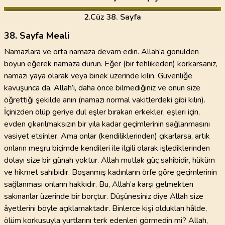
2
.Cüz
38. Sayfa
38. Sayfa Meali
Namazlara ve orta namaza devam edin. Allah’a gönülden
boyun eğerek namaza durun. Eğer (bir tehlikeden) korkarsanız,
namazı yaya olarak veya binek üzerinde kılın. Güvenliğe
kavuşunca da, Allah’ı, daha önce bilmediğiniz ve onun size
öğrettiği şekilde anın (namazı normal vakitlerdeki gibi kılın).
İçinizden ölüp geriye dul eşler bırakan erkekler, eşleri için,
evden çıkarılmaksızın bir yıla kadar geçimlerinin sağlanmasını
vasiyet etsinler. Ama onlar (kendiliklerinden) çıkarlarsa, artık
onların meşru biçimde kendileri ile ilgili olarak işlediklerinden
dolayı size bir günah yoktur. Allah mutlak güç sahibidir, hüküm
ve hikmet sahibidir. Boşanmış kadınların örfe göre geçimlerinin
sağlanması onların hakkıdır. Bu, Allah’a karşı gelmekten
sakınanlar üzerinde bir borçtur. Düşünesiniz diye Allah size
âyetlerini böyle açıklamaktadır. Binlerce kişi oldukları hâlde,
ölüm korkusuyla yurtlarını terk edenleri görmedin mi? Allah,