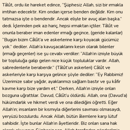
Tâlût, ordu ile hareket edince, “Şüphesiz Allah, sizi bir ırmakla
imtihan edecektir. Kim ondan içerse benden değildir. Kim onu
tatmazsa işte o bendendir. Ancak eliyle bir avuç alan başka.”
dedi. İçlerinden pek azı hariç, hepsi ırmaktan içtiler. Tâlût ve
onunla beraber iman edenler ırmağı geçince, (geride kalanlar)
“Bugün bizim Câlût’a ve askerlerine karşı koyacak gücümüz
yok.” dediler. Allah’a kavuşacaklarını kesin olarak bilenler
(ırmağı geçenler) ise şu cevabı verdiler: “Allah’ın izniyle büyük
bir topluluğa galip gelen nice küçük topluluklar vardır. Allah,
sabredenlerle beraberdir.” (Tâlût’un askerleri) Câlût ve
askerleriyle karşı karşıya gelince şöyle dediler: “Ey Rabbimiz!
Üzerimize sabır yağdır, ayaklarımızı sağlam bastır ve şu kâfir
kavme karşı bize yardım et.” Derken, Allah’ın izniyle onları
bozguna uğrattılar. Davud, Câlût’u öldürdü. Allah, ona (Davud’a)
hükümdarlık ve hikmet verdi ve ona dilediğini öğretti. Eğer
Allah’ın; insanların bir kısmıyla diğerlerini savması olmasaydı,
yeryüzü bozulurdu. Ancak Allah, bütün âlemlere karşı lütuf
sahibidir. İşte bunlar Allah’ın âyetleridir. Biz onları sana hak