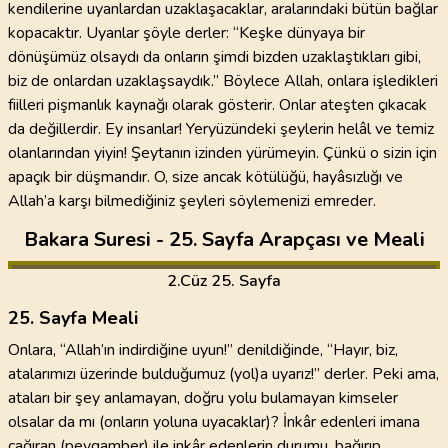
kendilerine uyanlardan uzaklaşacaklar, aralarındaki bütün bağlar
kopacaktır. Uyanlar şöyle derler: “Keşke dünyaya bir
dönüşümüz olsaydı da onların şimdi bizden uzaklaştıkları gibi,
biz de onlardan uzaklaşsaydık.” Böylece Allah, onlara işledikleri
fiilleri pişmanlık kaynağı olarak gösterir. Onlar ateşten çıkacak
da değillerdir. Ey insanlar! Yeryüzündeki şeylerin helâl ve temiz
olanlarından yiyin! Şeytanın izinden yürümeyin. Çünkü o sizin için
apaçık bir düşmandır. O, size ancak kötülüğü, hayâsızlığı ve
Allah’a karşı bilmediğiniz şeyleri söylemenizi emreder.
Bakara Suresi - 25. Sayfa Arapçası ve Meali
2
.Cüz
25. Sayfa
25. Sayfa Meali
Onlara, “Allah’ın indirdiğine uyun!” denildiğinde, “Hayır, biz,
atalarımızı üzerinde bulduğumuz (yol)a uyarız!” derler. Peki ama,
ataları bir şey anlamayan, doğru yolu bulamayan kimseler
olsalar da mı (onların yoluna uyacaklar)? İnkâr edenleri imana
çağıran (peygamber) ile inkâr edenlerin durumu, bağırıp