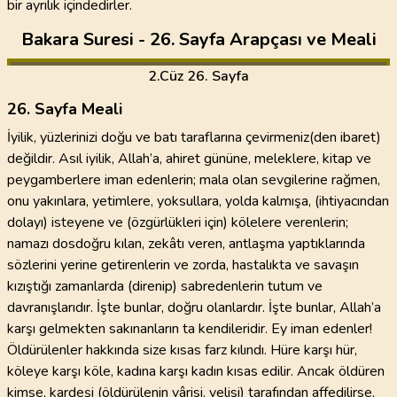
bir ayrılık içindedirler.
Bakara Suresi - 26. Sayfa Arapçası ve Meali
2
.Cüz
26. Sayfa
26. Sayfa Meali
İyilik, yüzlerinizi doğu ve batı taraflarına çevirmeniz(den ibaret)
değildir. Asıl iyilik, Allah’a, ahiret gününe, meleklere, kitap ve
peygamberlere iman edenlerin; mala olan sevgilerine rağmen,
onu yakınlara, yetimlere, yoksullara, yolda kalmışa, (ihtiyacından
dolayı) isteyene ve (özgürlükleri için) kölelere verenlerin;
namazı dosdoğru kılan, zekâtı veren, antlaşma yaptıklarında
sözlerini yerine getirenlerin ve zorda, hastalıkta ve savaşın
kızıştığı zamanlarda (direnip) sabredenlerin tutum ve
davranışlarıdır. İşte bunlar, doğru olanlardır. İşte bunlar, Allah’a
karşı gelmekten sakınanların ta kendileridir. Ey iman edenler!
Öldürülenler hakkında size kısas farz kılındı. Hüre karşı hür,
köleye karşı köle, kadına karşı kadın kısas edilir. Ancak öldüren
kimse, kardeşi (öldürülenin vârisi, velisi) tarafından affedilirse,