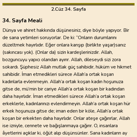
2
.Cüz
34. Sayfa
34. Sayfa Meali
Dünya ve ahiret hakkında düşünesiniz, diye böyle yapıyor. Bir
de sana yetimleri soruyorlar. De ki: “Onların durumlarını
düzeltmek hayırlıdır. Eğer onlara karışıp (birlikte yaşar)sanız
(sakıncası yok). (Onlar da) sizin kardeşlerinizdir. Allah,
bozguncuyu yapıcı olandan ayırır. Allah, dileseydi sizi zora
sokardı. Şüphesiz Allah mutlak güç sahibidir, hüküm ve hikmet
sahibidir. İman etmedikleri sürece Allah’a ortak koşan
kadınlarla evlenmeyin. Allah’a ortak koşan kadın hoşunuza
gitse de, mü’min bir cariye Allah’a ortak koşan bir kadından
daha hayırlıdır. İman etmedikleri sürece Allah’a ortak koşan
erkeklerle, kadınlarınızı evlendirmeyin. Allah’a ortak koşan hür
erkek hoşunuza gitse de; iman eden bir köle, Allah’a ortak
koşan bir erkekten daha hayırlıdır. Onlar ateşe çağırırlar, Allah
ise izniyle, cennete ve bağışlanmaya çağırır. O, insanlara
âyetlerini açıklar ki, öğüt alıp düşünsünler. Sana kadınların ay