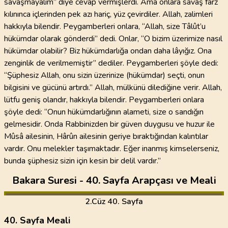
savaşmayalım” diye cevap vermişlerdi. Ama onlara savaş farz
kılınınca içlerinden pek azı hariç, yüz çevirdiler. Allah, zalimleri
hakkıyla bilendir. Peygamberleri onlara, “Allah, size Tâlût’u
hükümdar olarak gönderdi” dedi. Onlar, “O bizim üzerimize nasıl
hükümdar olabilir? Biz hükümdarlığa ondan daha lâyığız. Ona
zenginlik de verilmemiştir” dediler. Peygamberleri şöyle dedi:
“Şüphesiz Allah, onu sizin üzerinize (hükümdar) seçti, onun
bilgisini ve gücünü artırdı.” Allah, mülkünü dilediğine verir. Allah,
lütfu geniş olandır, hakkıyla bilendir. Peygamberleri onlara
şöyle dedi: “Onun hükümdarlığının alameti, size o sandığın
gelmesidir. Onda Rabbinizden bir güven duygusu ve huzur ile
Mûsâ ailesinin, Hârûn ailesinin geriye bıraktığından kalıntılar
vardır. Onu melekler taşımaktadır. Eğer inanmış kimselerseniz,
bunda şüphesiz sizin için kesin bir delil vardır.”
Bakara Suresi - 40. Sayfa Arapçası ve Meali
2
.Cüz
40. Sayfa
40. Sayfa Meali