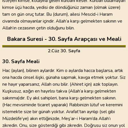
isteyen kimse, kolayına gelen kurbanı keser. Kurban bulamayan
kimse üçü hacda, yedisi de döndüğünüz zaman (olmak üzere)
tam on gün oruç tutar. Bu (durum), ailesi Mescid-i Haram
civarında olmayanlar içindir. Allah’a karşı gelmekten sakının ve
Allah’ın cezasının çetin olduğunu bilin.
Bakara Suresi - 30. Sayfa Arapçası ve Meali
2
.Cüz
30. Sayfa
30. Sayfa Meali
Hac (ayları), bilinen aylardır. Kim o aylarda hacca başlarsa, artık
ona hacda cinsel ilişki, günaha sapmak, kavga etmek yoktur. Siz
ne hayır yaparsanız, Allah onu bilir. (Ahiret için) azık toplayın.
Kuşkusuz, azığın en hayırlısı takva (Allah’a karşı gelmekten
sakınma)dır. Ey akıl sahipleri, bana karşı gelmekten sakının.
(Hac mevsiminde ticaret yaparak) Rabbinizin lütuf ve keremini
istemekte size bir günah yoktur. Arafat’tan ayrılıp (sel gibi
Müzdelife’ye) akın ettiğinizde, Meş’ar-i Haram’da Allah’ı
zikredin. Onu, size gösterdiği gibi zikredin. Doğrusu siz onun yol