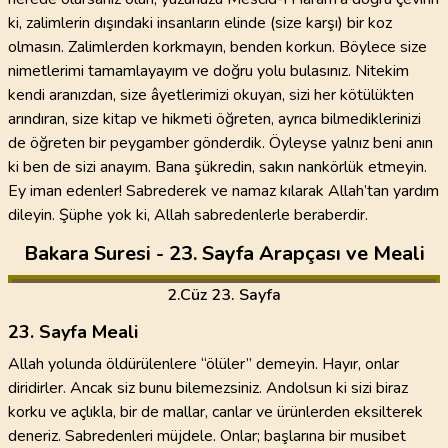
ki, zalimlerin dışındaki insanların elinde (size karşı) bir koz
olmasın. Zalimlerden korkmayın, benden korkun. Böylece size
nimetlerimi tamamlayayım ve doğru yolu bulasınız. Nitekim
kendi aranızdan, size âyetlerimizi okuyan, sizi her kötülükten
arındıran, size kitap ve hikmeti öğreten, ayrıca bilmediklerinizi
de öğreten bir peygamber gönderdik. Öyleyse yalnız beni anın
ki ben de sizi anayım. Bana şükredin, sakın nankörlük etmeyin.
Ey iman edenler! Sabrederek ve namaz kılarak Allah’tan yardım
dileyin. Şüphe yok ki, Allah sabredenlerle beraberdir.
Bakara Suresi - 23. Sayfa Arapçası ve Meali
2
.Cüz
23. Sayfa
23. Sayfa Meali
Allah yolunda öldürülenlere “ölüler” demeyin. Hayır, onlar
diridirler. Ancak siz bunu bilemezsiniz. Andolsun ki sizi biraz
korku ve açlıkla, bir de mallar, canlar ve ürünlerden eksilterek
deneriz. Sabredenleri müjdele. Onlar; başlarına bir musibet