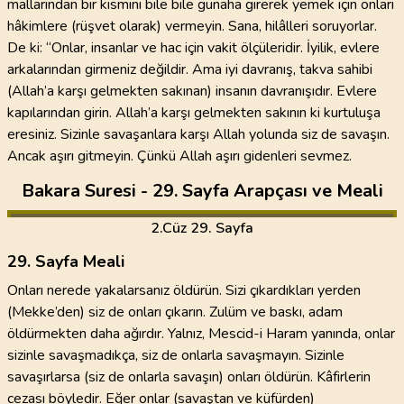
mallarından bir kısmını bile bile günaha girerek yemek için onları
hâkimlere (rüşvet olarak) vermeyin. Sana, hilâlleri soruyorlar.
De ki: “Onlar, insanlar ve hac için vakit ölçüleridir. İyilik, evlere
arkalarından girmeniz değildir. Ama iyi davranış, takva sahibi
(Allah’a karşı gelmekten sakınan) insanın davranışıdır. Evlere
kapılarından girin. Allah’a karşı gelmekten sakının ki kurtuluşa
eresiniz. Sizinle savaşanlara karşı Allah yolunda siz de savaşın.
Ancak aşırı gitmeyin. Çünkü Allah aşırı gidenleri sevmez.
Bakara Suresi - 29. Sayfa Arapçası ve Meali
2
.Cüz
29. Sayfa
29. Sayfa Meali
Onları nerede yakalarsanız öldürün. Sizi çıkardıkları yerden
(Mekke’den) siz de onları çıkarın. Zulüm ve baskı, adam
öldürmekten daha ağırdır. Yalnız, Mescid-i Haram yanında, onlar
sizinle savaşmadıkça, siz de onlarla savaşmayın. Sizinle
savaşırlarsa (siz de onlarla savaşın) onları öldürün. Kâfirlerin
cezası böyledir. Eğer onlar (savaştan ve küfürden)