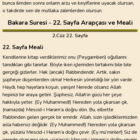
bunca ilimden sonra onların arzu ve keyiflerine uyacak olursan,
o takdirde sen de mutlaka zalimlerden olursun.
Bakara Suresi - 22. Sayfa Arapçası ve Meali
2
.Cüz
22. Sayfa
22. Sayfa Meali
Kendilerine kitap verdiklerimiz onu (Peygamberi) oğullarını
tanıdıkları gibi tanırlar. Böyle iken içlerinden birtakımı bile bile
gerçeği gizlerler. Hak (ancak) Rabbindendir. Artık, sakın
şüpheye düşenlerden olma! Herkesin yöneldiği bir yön vardır.
Haydi, hep hayırlara koşun, yarışın! Nerede olsanız Allah
hepinizi bir araya getirir. Şüphesiz, Allah’ın gücü her şeye
hakkıyla yeter. (Ey Muhammed!) Nereden yola çıkarsan çık,
(namazda) Mescid-i Haram’a doğru dön. Bu, elbette
Rabbinden gelen gerçek bir emirdir. Allah, sizin işlediklerinizden
asla habersiz değildir. (Ey Muhammed!) Nereden yola çıkarsan
çık, yüzünü Mescid-i Haram’a doğru çevir. (Ey mü’minler!) Siz de
nerede olursanız olun, yüzünüzü Mescid-i Haram’a doğru çevirin