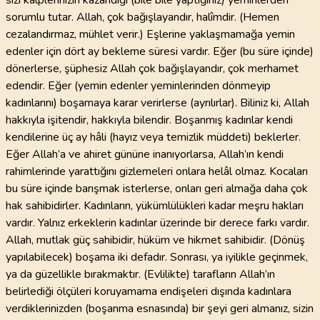
sizi kalplerinizin kazandığı (bile bile yaptığınız) yeminlerden
sorumlu tutar. Allah, çok bağışlayandır, halîmdir. (Hemen
cezalandırmaz, mühlet verir.) Eşlerine yaklaşmamağa yemin
edenler için dört ay bekleme süresi vardır. Eğer (bu süre içinde)
dönerlerse, şüphesiz Allah çok bağışlayandır, çok merhamet
edendir. Eğer (yemin edenler yeminlerinden dönmeyip
kadınlarını) boşamaya karar verirlerse (ayrılırlar). Biliniz ki, Allah
hakkıyla işitendir, hakkıyla bilendir. Boşanmış kadınlar kendi
kendilerine üç ay hâli (hayız veya temizlik müddeti) beklerler.
Eğer Allah’a ve ahiret gününe inanıyorlarsa, Allah’ın kendi
rahimlerinde yarattığını gizlemeleri onlara helâl olmaz. Kocaları
bu süre içinde barışmak isterlerse, onları geri almağa daha çok
hak sahibidirler. Kadınların, yükümlülükleri kadar meşru hakları
vardır. Yalnız erkeklerin kadınlar üzerinde bir derece farkı vardır.
Allah, mutlak güç sahibidir, hüküm ve hikmet sahibidir. (Dönüş
yapılabilecek) boşama iki defadır. Sonrası, ya iyilikle geçinmek,
ya da güzellikle bırakmaktır. (Evlilikte) tarafların Allah’ın
belirlediği ölçüleri koruyamama endişeleri dışında kadınlara
verdiklerinizden (boşanma esnasında) bir şeyi geri almanız, sizin