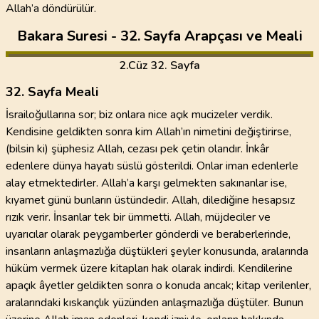
Allah’a döndürülür.
Bakara Suresi - 32. Sayfa Arapçası ve Meali
2
.Cüz
32. Sayfa
32. Sayfa Meali
İsrailoğullarına sor; biz onlara nice açık mucizeler verdik.
Kendisine geldikten sonra kim Allah’ın nimetini değiştirirse,
(bilsin ki) şüphesiz Allah, cezası pek çetin olandır. İnkâr
edenlere dünya hayatı süslü gösterildi. Onlar iman edenlerle
alay etmektedirler. Allah’a karşı gelmekten sakınanlar ise,
kıyamet günü bunların üstündedir. Allah, dilediğine hesapsız
rızık verir. İnsanlar tek bir ümmetti. Allah, müjdeciler ve
uyarıcılar olarak peygamberler gönderdi ve beraberlerinde,
insanların anlaşmazlığa düştükleri şeyler konusunda, aralarında
hüküm vermek üzere kitapları hak olarak indirdi. Kendilerine
apaçık âyetler geldikten sonra o konuda ancak; kitap verilenler,
aralarındaki kıskançlık yüzünden anlaşmazlığa düştüler. Bunun