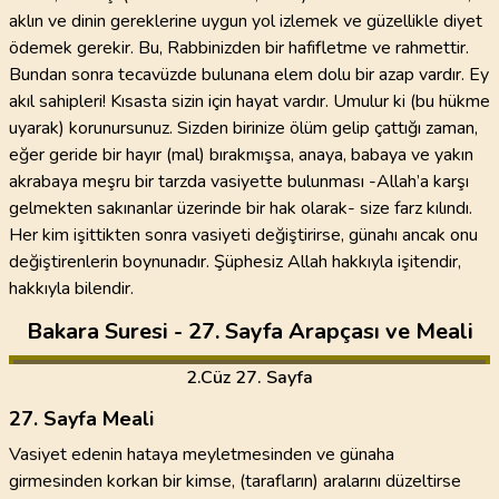
aklın ve dinin gereklerine uygun yol izlemek ve güzellikle diyet
ödemek gerekir. Bu, Rabbinizden bir hafifletme ve rahmettir.
Bundan sonra tecavüzde bulunana elem dolu bir azap vardır. Ey
akıl sahipleri! Kısasta sizin için hayat vardır. Umulur ki (bu hükme
uyarak) korunursunuz. Sizden birinize ölüm gelip çattığı zaman,
eğer geride bir hayır (mal) bırakmışsa, anaya, babaya ve yakın
akrabaya meşru bir tarzda vasiyette bulunması -Allah’a karşı
gelmekten sakınanlar üzerinde bir hak olarak- size farz kılındı.
Her kim işittikten sonra vasiyeti değiştirirse, günahı ancak onu
değiştirenlerin boynunadır. Şüphesiz Allah hakkıyla işitendir,
hakkıyla bilendir.
Bakara Suresi - 27. Sayfa Arapçası ve Meali
2
.Cüz
27. Sayfa
27. Sayfa Meali
Vasiyet edenin hataya meyletmesinden ve günaha
girmesinden korkan bir kimse, (tarafların) aralarını düzeltirse