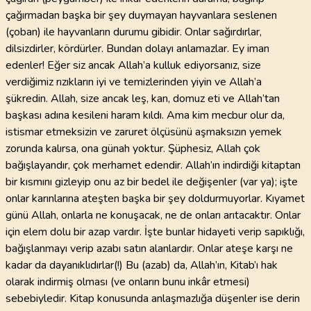
çağırmadan başka bir şey duymayan hayvanlara seslenen
(çoban) ile hayvanların durumu gibidir. Onlar sağırdırlar,
dilsizdirler, kördürler. Bundan dolayı anlamazlar. Ey iman
edenler! Eğer siz ancak Allah’a kulluk ediyorsanız, size
verdiğimiz rızıkların iyi ve temizlerinden yiyin ve Allah’a
şükredin. Allah, size ancak leş, kan, domuz eti ve Allah’tan
başkası adına kesileni haram kıldı. Ama kim mecbur olur da,
istismar etmeksizin ve zaruret ölçüsünü aşmaksızın yemek
zorunda kalırsa, ona günah yoktur. Şüphesiz, Allah çok
bağışlayandır, çok merhamet edendir. Allah’ın indirdiği kitaptan
bir kısmını gizleyip onu az bir bedel ile değişenler (var ya); işte
onlar karınlarına ateşten başka bir şey doldurmuyorlar. Kıyamet
günü Allah, onlarla ne konuşacak, ne de onları arıtacaktır. Onlar
için elem dolu bir azap vardır. İşte bunlar hidayeti verip sapıklığı,
bağışlanmayı verip azabı satın alanlardır. Onlar ateşe karşı ne
kadar da dayanıklıdırlar(!) Bu (azab) da, Allah’ın, Kitab’ı hak
olarak indirmiş olması (ve onların bunu inkâr etmesi)
sebebiyledir. Kitap konusunda anlaşmazlığa düşenler ise derin