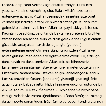
tecavüz edip zarar vermek için onları tutmayın. Bunu kim
yaparsa kendine zulmetmiş olur. Sakın Allah’ın âyetlerini
eğlenceye almayın. Allah’ın üzerinizdeki nimetini, size öğüt
vermek için indirdiği Kitab’ı ve hikmeti hatırlayın. Allah’a karşı
gelmekten sakının ve bilin ki Allah her şeyi hakkıyla bilendir.
Kadınları boşadığınız ve onlar da bekleme sürelerini bitirdikleri
zaman kendi aralarında aklın ve dinin gereklerine uygun olarak
güzellikle anlaştıkları takdirde, eşleriyle (yeniden)
evlenmelerine engel olmayın. Bununla içinizden Allah’a ve
ahiret gününe iman edenlere öğüt verilmektedir. Bu, sizin için
daha hayırlı ve daha temizdir. Allah bilir, siz bilmezsiniz. -
Emzirmeyi tamamlamak isteyenler için- anneler çocuklarını i-
Emzirmeyi tamamlamak isteyenler için- anneler çocuklarını iki
tam yıl emzirirler. Onların (annelerin) yiyeceği, giyeceği, örfe
uygun olarak babaya aittir. Hiçbir kimseye gücünün üstünde bir
yük ve sorumluluk teklif edilmez. -Hiçbir anne ve hiçbir baba
çocuğu sebebiyle zarara uğratılmasın- (Baba ölmüşse) mirasçı
da aynı şeyle sorumludur. Eğer (anne ve baba) kendi aralarında