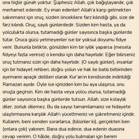
ona hiçbir günah yoktur. Şüphesiz Allah, çok bağışlayandır, çok
merhamet edendir. Ey iman edenler! Allah’a karşı gelmekten
sakınmanız için oruç, sizden öncekilere farz kılındığı gibi, size de
farz kılındı. Oruç, sayılı günlerdedir. Sizden kim hasta, ya da
yolculukta olursa, tutamadığı günler sayısınca başka günlerde
tutar. Oruca gücü yetmeyenler ise bir yoksul doyumu fidye
verir. Bununla birlikte, gönülden kim bir iyilik yaparsa (mesela
fidyeyi fazla verirse) o kendisi için daha hayırlıdır. Eğer bilirseniz
oruç tutmanız sizin için daha hayırlıdır. (O sayılı günler), insanlar
için bir hidayet rehberi, doğru yolun ve hak ile batılı birbirinden
ayırmanın apaçık delilleri olarak Kur’an’ın kendisinde indirildiği
Ramazan ayıdır. Öyle ise içinizden kim bu aya ulaşırsa, onu
oruçla geçirsin. Kim de hasta veya yolcu olursa, tutamadığı
günler sayısınca başka günlerde tutsun. Allah, size kolaylık
diler, zorluk dilemez. Bu da sayıyı tamamlamanız ve hidayete
ulaştırmasına karşılık Allah’ı yüceltmeniz ve şükretmeniz içindir.
Kullarım, beni senden sorarlarsa, (bilsinler ki), gerçekten ben
(onlara çok) yakınım. Bana dua edince, dua edenin duasına
cevap veririm. O hâlde, doğru yolu bulmaları için benim