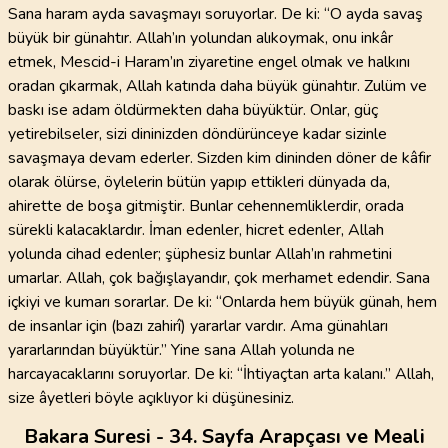
Sana haram ayda savaşmayı soruyorlar. De ki: “O ayda savaş
büyük bir günahtır. Allah’ın yolundan alıkoymak, onu inkâr
etmek, Mescid-i Haram’ın ziyaretine engel olmak ve halkını
oradan çıkarmak, Allah katında daha büyük günahtır. Zulüm ve
baskı ise adam öldürmekten daha büyüktür. Onlar, güç
yetirebilseler, sizi dininizden döndürünceye kadar sizinle
savaşmaya devam ederler. Sizden kim dininden döner de kâfir
olarak ölürse, öylelerin bütün yapıp ettikleri dünyada da,
ahirette de boşa gitmiştir. Bunlar cehennemliklerdir, orada
sürekli kalacaklardır. İman edenler, hicret edenler, Allah
yolunda cihad edenler; şüphesiz bunlar Allah’ın rahmetini
umarlar. Allah, çok bağışlayandır, çok merhamet edendir. Sana
içkiyi ve kumarı sorarlar. De ki: “Onlarda hem büyük günah, hem
de insanlar için (bazı zahirî) yararlar vardır. Ama günahları
yararlarından büyüktür.” Yine sana Allah yolunda ne
harcayacaklarını soruyorlar. De ki: “İhtiyaçtan arta kalanı.” Allah,
size âyetleri böyle açıklıyor ki düşünesiniz.
Bakara Suresi - 34. Sayfa Arapçası ve Meali