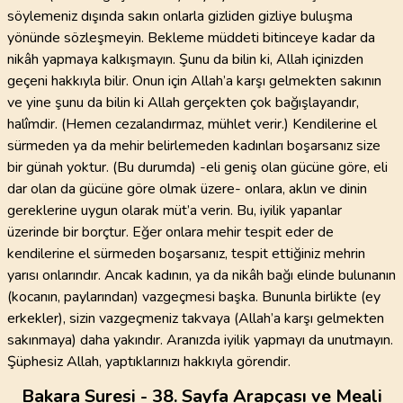
söylemeniz dışında sakın onlarla gizliden gizliye buluşma
yönünde sözleşmeyin. Bekleme müddeti bitinceye kadar da
nikâh yapmaya kalkışmayın. Şunu da bilin ki, Allah içinizden
geçeni hakkıyla bilir. Onun için Allah’a karşı gelmekten sakının
ve yine şunu da bilin ki Allah gerçekten çok bağışlayandır,
halîmdir. (Hemen cezalandırmaz, mühlet verir.) Kendilerine el
sürmeden ya da mehir belirlemeden kadınları boşarsanız size
bir günah yoktur. (Bu durumda) -eli geniş olan gücüne göre, eli
dar olan da gücüne göre olmak üzere- onlara, aklın ve dinin
gereklerine uygun olarak müt’a verin. Bu, iyilik yapanlar
üzerinde bir borçtur. Eğer onlara mehir tespit eder de
kendilerine el sürmeden boşarsanız, tespit ettiğiniz mehrin
yarısı onlarındır. Ancak kadının, ya da nikâh bağı elinde bulunanın
(kocanın, paylarından) vazgeçmesi başka. Bununla birlikte (ey
erkekler), sizin vazgeçmeniz takvaya (Allah’a karşı gelmekten
sakınmaya) daha yakındır. Aranızda iyilik yapmayı da unutmayın.
Şüphesiz Allah, yaptıklarınızı hakkıyla görendir.
Bakara Suresi - 38. Sayfa Arapçası ve Meali