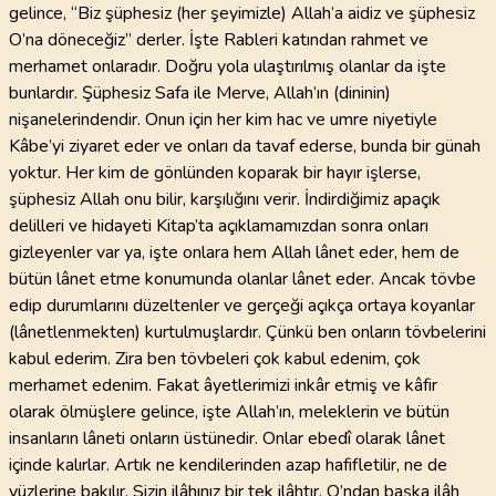
gelince, “Biz şüphesiz (her şeyimizle) Allah’a aidiz ve şüphesiz
O’na döneceğiz” derler. İşte Rableri katından rahmet ve
merhamet onlaradır. Doğru yola ulaştırılmış olanlar da işte
bunlardır. Şüphesiz Safa ile Merve, Allah’ın (dininin)
nişanelerindendir. Onun için her kim hac ve umre niyetiyle
Kâbe’yi ziyaret eder ve onları da tavaf ederse, bunda bir günah
yoktur. Her kim de gönlünden koparak bir hayır işlerse,
şüphesiz Allah onu bilir, karşılığını verir. İndirdiğimiz apaçık
delilleri ve hidayeti Kitap’ta açıklamamızdan sonra onları
gizleyenler var ya, işte onlara hem Allah lânet eder, hem de
bütün lânet etme konumunda olanlar lânet eder. Ancak tövbe
edip durumlarını düzeltenler ve gerçeği açıkça ortaya koyanlar
(lânetlenmekten) kurtulmuşlardır. Çünkü ben onların tövbelerini
kabul ederim. Zira ben tövbeleri çok kabul edenim, çok
merhamet edenim. Fakat âyetlerimizi inkâr etmiş ve kâfir
olarak ölmüşlere gelince, işte Allah’ın, meleklerin ve bütün
insanların lâneti onların üstünedir. Onlar ebedî olarak lânet
içinde kalırlar. Artık ne kendilerinden azap hafifletilir, ne de
yüzlerine bakılır. Sizin ilâhınız bir tek ilâhtır. O’ndan başka ilâh