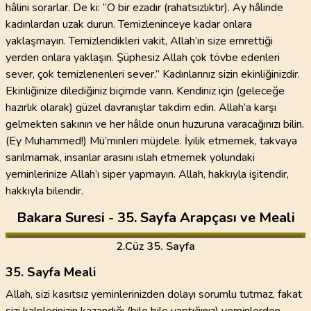
hâlini sorarlar. De ki: “O bir ezadır (rahatsızlıktır). Ay hâlinde
kadınlardan uzak durun. Temizleninceye kadar onlara
yaklaşmayın. Temizlendikleri vakit, Allah’ın size emrettiği
yerden onlara yaklaşın. Şüphesiz Allah çok tövbe edenleri
sever, çok temizlenenleri sever.” Kadınlarınız sizin ekinliğinizdir.
Ekinliğinize dilediğiniz biçimde varın. Kendiniz için (geleceğe
hazırlık olarak) güzel davranışlar takdim edin. Allah’a karşı
gelmekten sakının ve her hâlde onun huzuruna varacağınızı bilin.
(Ey Muhammed!) Mü’minleri müjdele. İyilik etmemek, takvaya
sarılmamak, insanlar arasını ıslah etmemek yolundaki
yeminlerinize Allah’ı siper yapmayın. Allah, hakkıyla işitendir,
hakkıyla bilendir.
Bakara Suresi - 35. Sayfa Arapçası ve Meali
2
.Cüz
35. Sayfa
35. Sayfa Meali
Allah, sizi kasıtsız yeminlerinizden dolayı sorumlu tutmaz, fakat