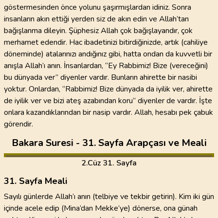
göstermesinden önce yolunu şaşırmışlardan idiniz. Sonra
insanların akın ettiği yerden siz de akın edin ve Allah’tan
bağışlanma dileyin. Şüphesiz Allah çok bağışlayandır, çok
merhamet edendir. Hac ibadetinizi bitirdiğinizde, artık (cahiliye
döneminde) atalarınızı andığınız gibi, hatta ondan da kuvvetli bir
anışla Allah’ı anın. İnsanlardan, “Ey Rabbimiz! Bize (vereceğini)
bu dünyada ver” diyenler vardır. Bunların ahirette bir nasibi
yoktur. Onlardan, “Rabbimiz! Bize dünyada da iyilik ver, ahirette
de iyilik ver ve bizi ateş azabından koru” diyenler de vardır. İşte
onlara kazandıklarından bir nasip vardır. Allah, hesabı pek çabuk
görendir.
Bakara Suresi - 31. Sayfa Arapçası ve Meali
2
.Cüz
31. Sayfa
31. Sayfa Meali
Sayılı günlerde Allah’ı anın (telbiye ve tekbir getirin). Kim iki gün
içinde acele edip (Mina’dan Mekke’ye) dönerse, ona günah