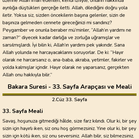
üzerine Allah iman edenleri, kendi izniyle, onların hakkında
ayrılığa düştükleri gerçeğe iletti. Allah, dilediğini doğru yola
iletir. Yoksa siz, sizden öncekilerin başına gelenler, sizin de
başınıza gelmeden cennete gireceğinizi mi sandınız?
Peygamber ve onunla beraber mü’minler, “Allah’ın yardımı ne
zaman?” diyecek kadar darlığa ve zorluğa uğramışlar ve
sarsılmışlardı. İyi bilin ki, Allah’ın yardımı pek yakındır. Sana
Allah yolunda ne harcayacaklarını soruyorlar. De ki: “Hayır
olarak ne harcarsanız o, ana-baba, akraba, yetimler, fakirler ve
yolda kalmışlar içindir. Hayır olarak ne yaparsanız, gerçekten
Allah onu hakkıyla bilir.”
Bakara Suresi - 33. Sayfa Arapçası ve Meali
2
.Cüz
33. Sayfa
33. Sayfa Meali
Savaş, hoşunuza gitmediği hâlde, size farz kılındı. Olur ki, bir şey
sizin için hayırlı iken, siz onu hoş görmezsiniz. Yine olur ki, bir şey
sizin için kötü iken, siz onu seversiniz. Allah bilir, siz bilmezsiniz.