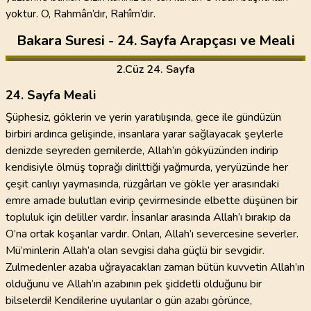
yoktur. O, Rahmân’dır, Rahîm’dir.
Bakara Suresi - 24. Sayfa Arapçası ve Meali
2
.Cüz
24. Sayfa
24. Sayfa Meali
Şüphesiz, göklerin ve yerin yaratılışında, gece ile gündüzün
birbiri ardınca gelişinde, insanlara yarar sağlayacak şeylerle
denizde seyreden gemilerde, Allah’ın gökyüzünden indirip
kendisiyle ölmüş toprağı dirilttiği yağmurda, yeryüzünde her
çeşit canlıyı yaymasında, rüzgârları ve gökle yer arasındaki
emre amade bulutları evirip çevirmesinde elbette düşünen bir
topluluk için deliller vardır. İnsanlar arasında Allah’ı bırakıp da
O’na ortak koşanlar vardır. Onları, Allah’ı severcesine severler.
Mü’minlerin Allah’a olan sevgisi daha güçlü bir sevgidir.
Zulmedenler azaba uğrayacakları zaman bütün kuvvetin Allah’ın
olduğunu ve Allah’ın azabının pek şiddetli olduğunu bir
bilselerdi! Kendilerine uyulanlar o gün azabı görünce,