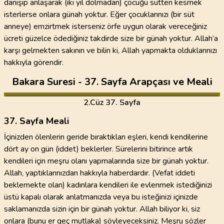
danışıp anlaşarak (iki yıl dolmadan) çocuğu sütten kesmek
isterlerse onlara günah yoktur. Eğer çocuklarınızı (bir süt
anneye) emzirtmek isterseniz örfe uygun olarak vereceğiniz
ücreti güzelce ödediğiniz takdirde size bir günah yoktur. Allah’a
karşı gelmekten sakının ve bilin ki, Allah yapmakta olduklarınızı
hakkıyla görendir.
Bakara Suresi - 37. Sayfa Arapçası ve Meali
2
.Cüz
37. Sayfa
37. Sayfa Meali
İçinizden ölenlerin geride bıraktıkları eşleri, kendi kendilerine
dört ay on gün (iddet) beklerler. Sürelerini bitirince artık
kendileri için meşru olanı yapmalarında size bir günah yoktur.
Allah, yaptıklarınızdan hakkıyla haberdardır. (Vefat iddeti
beklemekte olan) kadınlara kendileri ile evlenmek istediğinizi
üstü kapalı olarak anlatmanızda veya bu isteğinizi içinizde
saklamanızda sizin için bir günah yoktur. Allah biliyor ki, siz
onlara (bunu er geç mutlaka) söyleyeceksiniz. Meşru sözler