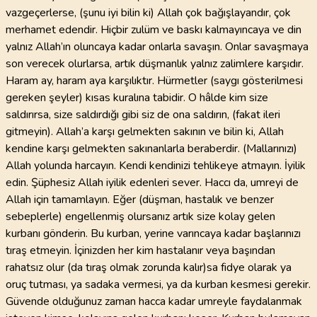
vazgeçerlerse, (şunu iyi bilin ki) Allah çok bağışlayandır, çok
merhamet edendir. Hiçbir zulüm ve baskı kalmayıncaya ve din
yalnız Allah’ın oluncaya kadar onlarla savaşın. Onlar savaşmaya
son verecek olurlarsa, artık düşmanlık yalnız zalimlere karşıdır.
Haram ay, haram aya karşılıktır. Hürmetler (saygı gösterilmesi
gereken şeyler) kısas kuralına tabidir. O hâlde kim size
saldırırsa, size saldırdığı gibi siz de ona saldırın, (fakat ileri
gitmeyin). Allah’a karşı gelmekten sakının ve bilin ki, Allah
kendine karşı gelmekten sakınanlarla beraberdir. (Mallarınızı)
Allah yolunda harcayın. Kendi kendinizi tehlikeye atmayın. İyilik
edin. Şüphesiz Allah iyilik edenleri sever. Haccı da, umreyi de
Allah için tamamlayın. Eğer (düşman, hastalık ve benzer
sebeplerle) engellenmiş olursanız artık size kolay gelen
kurbanı gönderin. Bu kurban, yerine varıncaya kadar başlarınızı
tıraş etmeyin. İçinizden her kim hastalanır veya başından
rahatsız olur (da tıraş olmak zorunda kalır)sa fidye olarak ya
oruç tutması, ya sadaka vermesi, ya da kurban kesmesi gerekir.
Güvende olduğunuz zaman hacca kadar umreyle faydalanmak