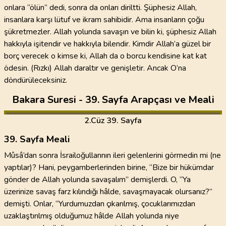
onlara “ölün” dedi, sonra da onları diriltti. Şüphesiz Allah,
insanlara karşı lütuf ve ikram sahibidir. Ama insanların çoğu
şükretmezler. Allah yolunda savaşın ve bilin ki, şüphesiz Allah
hakkıyla işitendir ve hakkıyla bilendir. Kimdir Allah’a güzel bir
borç verecek o kimse ki, Allah da o borcu kendisine kat kat
ödesin. (Rızkı) Allah daraltır ve genişletir. Ancak O’na
döndürüleceksiniz.
Bakara Suresi - 39. Sayfa Arapçası ve Meali
2
.Cüz
39. Sayfa
39. Sayfa Meali
Mûsâ’dan sonra İsrailoğullarının ileri gelenlerini görmedin mi (ne
yaptılar)? Hani, peygamberlerinden birine, “Bize bir hükümdar
gönder de Allah yolunda savaşalım” demişlerdi. O, “Ya
üzerinize savaş farz kılındığı hâlde, savaşmayacak olursanız?”
demişti. Onlar, “Yurdumuzdan çıkarılmış, çocuklarımızdan
uzaklaştırılmış olduğumuz hâlde Allah yolunda niye