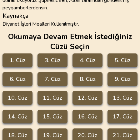
olarak okuyoruz. Şüphesiz sen, Allah tarafından gönderilmiş
peygamberlerdensin.
Kaynakça
Diyanet İşleri Mealleri Kullanılmıştır.
Okumaya Devam Etmek İstediğiniz
Cüzü Seçin
1
. Cüz
3
. Cüz
4
. Cüz
5
. Cüz
6
. Cüz
7
. Cüz
8
. Cüz
9
. Cüz
10
. Cüz
11
. Cüz
12
. Cüz
13
. Cüz
14
. Cüz
15
. Cüz
16
. Cüz
17
. Cüz
18
. Cüz
19
. Cüz
20
. Cüz
21
. Cüz