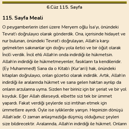
6
.Cüz
115. Sayfa
115. Sayfa Meali
O peygamberlerin izleri üzere Meryem oğlu İsa’yı, önündeki
Tevrat’ı doğrulayıcı olarak gönderdik. Ona, içerisinde hidayet ve
nur bulunan, önündeki Tevrat’ı doğrulayan, Allah’a karşı
gelmekten sakınanlar için doğru yola iletici ve bir öğüt olarak
İncil’i verdik. İncil ehli Allah’ın onda indirdiği ile hükmetsin.
Allah’ın indirdiği ile hükmetmeyenler, fasıkların ta kendileridir.
(Ey Muhammed!) Sana da o Kitab’ı (Kur’an’ı) hak, önündeki
kitapları doğrulayıcı, onları gözetici olarak indirdik. Artık, Allah’ın
indirdiği ile aralarında hükmet ve sana gelen haktan ayrılıp da
onların arzularına uyma. Sizden her biriniz için bir şeriat ve bir yol
koyduk. Eğer Allah dileseydi, elbette sizi tek bir ümmet
yapardı. Fakat verdiği şeylerde sizi imtihan etmek için
ümmetlere ayırdı. Öyle ise iyiliklerde yarışın. Hepinizin dönüşü
Allah’adır. O zaman anlaşmazlığa düşmüş olduğunuz şeyleri
size bildirecektir. Aralarında, Allah’ın indirdiği ile hükmet. Onların