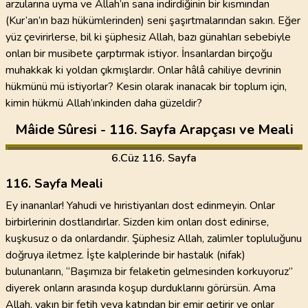
arzularına uyma ve Allah’ın sana indirdiğinin bir kısmından
(Kur’an’ın bazı hükümlerinden) seni şaşırtmalarından sakın. Eğer
yüz çevirirlerse, bil ki şüphesiz Allah, bazı günahları sebebiyle
onları bir musibete çarptırmak istiyor. İnsanlardan birçoğu
muhakkak ki yoldan çıkmışlardır. Onlar hâlâ cahiliye devrinin
hükmünü mü istiyorlar? Kesin olarak inanacak bir toplum için,
kimin hükmü Allah’ınkinden daha güzeldir?
Mâide Sûresi - 116. Sayfa Arapçası ve Meali
6
.Cüz
116. Sayfa
116. Sayfa Meali
Ey inananlar! Yahudi ve hıristiyanları dost edinmeyin. Onlar
birbirlerinin dostlarıdırlar. Sizden kim onları dost edinirse,
kuşkusuz o da onlardandır. Şüphesiz Allah, zalimler topluluğunu
doğruya iletmez. İşte kalplerinde bir hastalık (nifak)
bulunanların, “Başımıza bir felaketin gelmesinden korkuyoruz”
diyerek onların arasında koşup durduklarını görürsün. Ama
Allah, yakın bir fetih veya katından bir emir getirir ve onlar