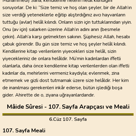
Muhammed!) Sana, kendilerine nelerin helâl kılındığını
soruyorlar. De ki: “Size temiz ve hoş olan şeyler, bir de Allah’ın
size verdiği yeteneklerle eğitip alıştırdığınız avcı hayvanların
tuttuğu (avlar) helâl kılındı. Onların sizin için tuttuklarından yiyin.
Onu (av için) salarken üzerine Allah’ın adını anın (besmele
çekin). Allah’a karşı gelmekten sakının. Şüphesiz Allah, hesabı
çabuk görendir. Bu gün size temiz ve hoş şeyler helâl kılındı.
Kendilerine kitap verilenlerin yiyecekleri size helâl, sizin
yiyecekleriniz de onlara helâldir. Mü’min kadınlardan iffetli
olanlarla, daha önce kendilerine kitap verilenlerden olan iffetli
kadınlar da, mehirlerini vermeniz kaydıyla; evlenmek, zina
etmemek ve gizli dost tutmamak üzere size helâldir. Her kim
de inanılması gerekenleri inkâr ederse, bütün işlediği boşa
gider. Ahirette de o, ziyana uğrayanlardandır.
Mâide Sûresi - 107. Sayfa Arapçası ve Meali
6
.Cüz
107. Sayfa
107. Sayfa Meali