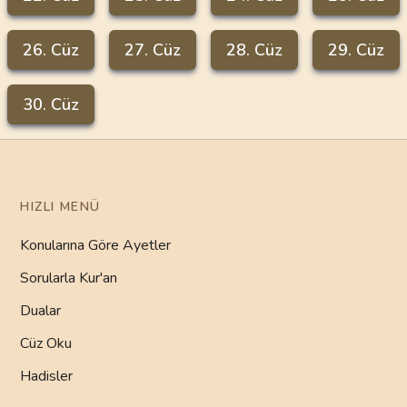
26
. Cüz
27
. Cüz
28
. Cüz
29
. Cüz
30
. Cüz
HIZLI MENÜ
Konularına Göre Ayetler
Sorularla Kur'an
Dualar
Cüz Oku
Hadisler