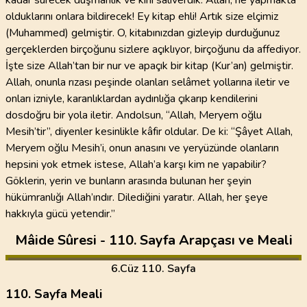
kadar sürecek düşmanlık ve kini salıverdik. Allah, ne yapmakta
olduklarını onlara bildirecek! Ey kitap ehli! Artık size elçimiz
(Muhammed) gelmiştir. O, kitabınızdan gizleyip durduğunuz
gerçeklerden birçoğunu sizlere açıklıyor, birçoğunu da affediyor.
İşte size Allah’tan bir nur ve apaçık bir kitap (Kur’an) gelmiştir.
Allah, onunla rızası peşinde olanları selâmet yollarına iletir ve
onları izniyle, karanlıklardan aydınlığa çıkarıp kendilerini
dosdoğru bir yola iletir. Andolsun, “Allah, Meryem oğlu
Mesih’tir”, diyenler kesinlikle kâfir oldular. De ki: “Şâyet Allah,
Meryem oğlu Mesih’i, onun anasını ve yeryüzünde olanların
hepsini yok etmek istese, Allah’a karşı kim ne yapabilir?
Göklerin, yerin ve bunların arasında bulunan her şeyin
hükümranlığı Allah’ındır. Dilediğini yaratır. Allah, her şeye
hakkıyla gücü yetendir.”
Mâide Sûresi - 110. Sayfa Arapçası ve Meali
6
.Cüz
110. Sayfa
110. Sayfa Meali