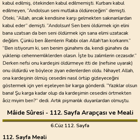
kabul edilmiş, ötekinden kabul edilmemişti. Kurbanı kabul
edilmeyen, “Andolsun seni mutlaka öldüreceğim” demişti.
Öteki, “Allah, ancak kendisine karşı gelmekten sakınanlardan
kabul eder” demişti. “Andolsun! Sen beni öldürmek için elini
bana uzatsan da ben seni öldürmek için sana elimi uzatacak
değilim. Çünkü ben âlemlerin Rabbi olan Allah’tan korkarım.”
“Ben istiyorum ki, sen benim günahımı da, kendi günahını da
yüklenip cehennemliklerden olasın. İşte bu zalimlerin cezasıdır.”
Derken nefsi onu kardeşini öldürmeye itti de (nefsine uyarak)
onu öldürdü ve böylece ziyan edenlerden oldu. Nihayet Allah,
ona kardeşinin ölmüş cesedini nasıl örtüp gizleyeceğini
göstermek için yeri eşeleyen bir karga gönderdi. “Yazıklar olsun
bana! Şu karga kadar olup da kardeşimin cesedini örtmekten
âciz miyim ben?” dedi. Artık pişmanlık duyanlardan olmuştu.
Mâide Sûresi - 112. Sayfa Arapçası ve Meali
6
.Cüz
112. Sayfa
112. Sayfa Meali