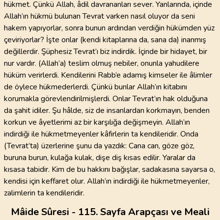
hükmet. Çünkü Allah, âdil davrananları sever. Yanlarında, içinde
Allah’ın hükmü bulunan Tevrat varken nasıl oluyor da seni
hakem yapıyorlar, sonra bunun ardından verdiğin hükümden yüz
çeviriyorlar? İşte onlar (kendi kitaplarına da, sana da) inanmış
değillerdir. Şüphesiz Tevrat’ı biz indirdik. İçinde bir hidayet, bir
nur vardır. (Allah’a) teslim olmuş nebiler, onunla yahudilere
hüküm verirlerdi. Kendilerini Rabb’e adamış kimseler ile âlimler
de öylece hükmederlerdi. Çünkü bunlar Allah’ın kitabını
korumakla görevlendirilmişlerdi. Onlar Tevrat’ın hak olduğuna
da şahit idiler. Şu hâlde, siz de insanlardan korkmayın, benden
korkun ve âyetlerimi az bir karşılığa değişmeyin. Allah’ın
indirdiği ile hükmetmeyenler kâfirlerin ta kendileridir. Onda
(Tevrat’ta) üzerlerine şunu da yazdık: Cana can, göze göz,
buruna burun, kulağa kulak, dişe diş kısas edilir. Yaralar da
kısasa tabidir. Kim de bu hakkını bağışlar, sadakasına sayarsa o,
kendisi için keffaret olur. Allah’ın indirdiği ile hükmetmeyenler,
zalimlerin ta kendileridir.
Mâide Sûresi - 115. Sayfa Arapçası ve Meali