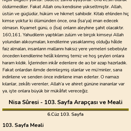
öldürmediler. Fakat Allah onu kendisine yükseltmiştir. Allah,
üstün ve güçlüdür, hüküm ve hikmet sahibidir. Kitab ehlinden hiç
kimse yoktur ki ölümünden önce, ona (İsa’ya) iman edecek
olmasın. Kıyamet günü, o (İsa) onların aleyhine şahit olacaktır.
160,161. Yahudilerin yaptıkları zulüm ve birçok kimseyi Allah
yolundan alıkoymaları, kendilerine yasaklanmış olduğu hâlde
faiz almaları, insanların mallarını haksız yere yemeleri sebebiyle
önceden kendilerine helâl kılınmış temiz ve hoş şeyleri onlara
haram kıldık. İçlerinden inkâr edenlere de acı bir azap hazırladık.
Fakat onlardan ilimde derinleşmiş olanlar ve mü’minler, sana
indirilene ve senden önce indirilene iman ederler. O namazı
kılanlar, zekâtı verenler, Allah’a ve ahiret gününe inananlar var
ya, işte onlara büyük bir mükâfat vereceğiz.
Nisa Sûresi - 103. Sayfa Arapçası ve Meali
6
.Cüz
103. Sayfa
103. Sayfa Meali