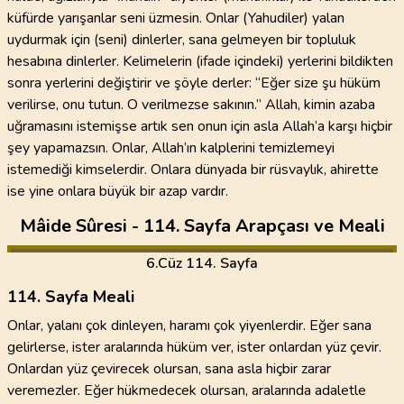
küfürde yarışanlar seni üzmesin. Onlar (Yahudiler) yalan
uydurmak için (seni) dinlerler, sana gelmeyen bir topluluk
hesabına dinlerler. Kelimelerin (ifade içindeki) yerlerini bildikten
sonra yerlerini değiştirir ve şöyle derler: “Eğer size şu hüküm
verilirse, onu tutun. O verilmezse sakının.” Allah, kimin azaba
uğramasını istemişse artık sen onun için asla Allah’a karşı hiçbir
şey yapamazsın. Onlar, Allah’ın kalplerini temizlemeyi
istemediği kimselerdir. Onlara dünyada bir rüsvaylık, ahirette
ise yine onlara büyük bir azap vardır.
Mâide Sûresi - 114. Sayfa Arapçası ve Meali
6
.Cüz
114. Sayfa
114. Sayfa Meali
Onlar, yalanı çok dinleyen, haramı çok yiyenlerdir. Eğer sana
gelirlerse, ister aralarında hüküm ver, ister onlardan yüz çevir.
Onlardan yüz çevirecek olursan, sana asla hiçbir zarar
veremezler. Eğer hükmedecek olursan, aralarında adaletle