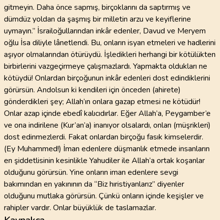
gitmeyin. Daha önce sapmış, birçoklarını da saptırmış ve
dümdüz yoldan da şaşmış bir milletin arzu ve keyiflerine
uymayın.” İsrailoğullarından inkâr edenler, Davud ve Meryem
oğlu İsa diliyle lânetlendi. Bu, onların isyan etmeleri ve hadlerini
aşıyor olmalarından ötürüydü. İşledikleri herhangi bir kötülükten
birbirlerini vazgeçirmeye çalışmazlardı. Yapmakta oldukları ne
kötüydü! Onlardan birçoğunun inkâr edenleri dost edindiklerini
görürsün. Andolsun ki kendileri için önceden (ahirete)
gönderdikleri şey; Allah’ın onlara gazap etmesi ne kötüdür!
Onlar azap içinde ebedî kalıcıdırlar. Eğer Allah’a, Peygamber’e
ve ona indirilene (Kur’an’a) inanıyor olsalardı, onları (müşrikleri)
dost edinmezlerdi. Fakat onlardan birçoğu fasık kimselerdir.
(Ey Muhammed!) İman edenlere düşmanlık etmede insanların
en şiddetlisinin kesinlikle Yahudiler ile Allah’a ortak koşanlar
olduğunu görürsün. Yine onların iman edenlere sevgi
bakımından en yakınının da “Biz hıristiyanlarız” diyenler
olduğunu mutlaka görürsün. Çünkü onların içinde keşişler ve
rahipler vardır. Onlar büyüklük de taslamazlar.