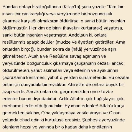
Bundan dolayı İsrailoğullarına (Kitap’ta) şunu yazdık: “Kim, bir
insanı, bir can karşılığı veya yeryüzünde bir bozgunculuk
çıkarmak karşılığı olmaksızın öldürürse, o sanki bütün insanları
öldürmüştür. Her kim de birini (hayatını kurtararak) yaşatırsa,
sanki bütün insanları yaşatmıştır. Andolsun ki, onlara
resûllerimiz apaçık deliller (mucize ve âyetler) getirdiler. Ama
onlardan birçoğu bundan sonra da (hâlâ) yeryüzünde aşırı
gitmektedir. Allah’a ve Resûlüne savaş açanların ve
yeryüzünde bozgunculuk çıkarmaya çalışanların cezası; ancak
öldürülmeleri, yahut asılmaları veya ellerinin ve ayaklarının
çaprazlama kesilmesi, yahut o yerden sürülmeleridir. Bu cezalar
onlar için dünyadaki bir rezilliktir. Ahirette de onlara büyük bir
azap vardır. Ancak onları ele geçirmenizden önce tövbe
edenler bunun dışındadırlar. Artık Allah’ın çok bağışlayıcı, çok
merhamet edici olduğunu bilin. Ey iman edenler! Allah’a karşı
gelmekten sakının, O’na yaklaşmaya vesile arayın ve O’nun
yolunda cihad edin ki kurtuluşa eresiniz. Şüphesiz yeryüzünde
olanların hepsi ve yanında bir o kadarı daha kendilerinin