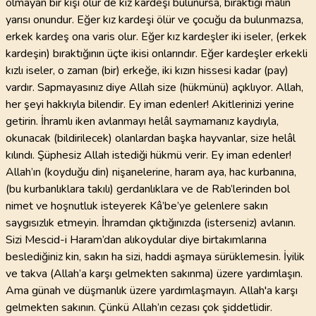
olmayan bir kişi ölür de kız kardeşi bulunursa, bıraktığı malın
yarısı onundur. Eğer kız kardeşi ölür ve çocuğu da bulunmazsa,
erkek kardeş ona varis olur. Eğer kız kardeşler iki iseler, (erkek
kardeşin) bıraktığının üçte ikisi onlarındır. Eğer kardeşler erkekli
kızlı iseler, o zaman (bir) erkeğe, iki kızın hissesi kadar (pay)
vardır. Sapmayasınız diye Allah size (hükmünü) açıklıyor. Allah,
her şeyi hakkıyla bilendir. Ey iman edenler! Akitlerinizi yerine
getirin. İhramlı iken avlanmayı helâl saymamanız kaydıyla,
okunacak (bildirilecek) olanlardan başka hayvanlar, size helâl
kılındı. Şüphesiz Allah istediği hükmü verir. Ey iman edenler!
Allah’ın (koyduğu din) nişanelerine, haram aya, hac kurbanına,
(bu kurbanlıklara takılı) gerdanlıklara ve de Rab’lerinden bol
nimet ve hoşnutluk isteyerek Kâ’be’ye gelenlere sakın
saygısızlık etmeyin. İhramdan çıktığınızda (isterseniz) avlanın.
Sizi Mescid-i Haram’dan alıkoydular diye birtakımlarına
beslediğiniz kin, sakın ha sizi, haddi aşmaya sürüklemesin. İyilik
ve takva (Allah’a karşı gelmekten sakınma) üzere yardımlaşın.
Ama günah ve düşmanlık üzere yardımlaşmayın. Allah'a karşı
gelmekten sakının. Çünkü Allah’ın cezası çok şiddetlidir.