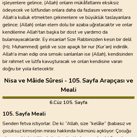
işleyenlere gelince, (Allah) onların mükâfatlarını eksiksiz
ödeyecek ve lütfundan onlara daha da fazlasını verecektir.
Allah’a kulluk etmekten çekinenlere ve büyüklük taslayanlara
gelince; (Allah) onları elem dolu bir azaba uğratacaktır ve onlar
kendilerine Allah’tan başka bir dost ve yardımcı da
bulamayacaklardır. Ey insanlar! Size Rabbinizden kesin bir delil
(Hz. Muhammed) geldi ve size apaçık bir nur (Kur’an) indirdik.
Allah’a iman edip ona sımsıkı sarılanları ise (Allah), kendisinden
bir rahmet ve lütfa kavuşturacak ve onları kendisine varan
doğru bir yola iletecektir.
Nisa ve Mâide Sûresi - 105. Sayfa Arapçası ve
Meali
6
.Cüz
105. Sayfa
105. Sayfa Meali
Senden fetva istiyorlar. De ki: “Allah, size “kelâle” (babasız ve
çocuksuz kimse)nin mirası hakkında hükmünü açıklıyor: Çocuğu