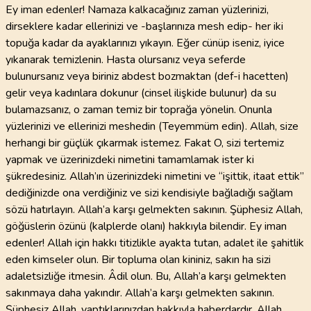
Ey iman edenler! Namaza kalkacağınız zaman yüzlerinizi,
dirseklere kadar ellerinizi ve -başlarınıza mesh edip- her iki
topuğa kadar da ayaklarınızı yıkayın. Eğer cünüp iseniz, iyice
yıkanarak temizlenin. Hasta olursanız veya seferde
bulunursanız veya biriniz abdest bozmaktan (def-i hacetten)
gelir veya kadınlara dokunur (cinsel ilişkide bulunur) da su
bulamazsanız, o zaman temiz bir toprağa yönelin. Onunla
yüzlerinizi ve ellerinizi meshedin (Teyemmüm edin). Allah, size
herhangi bir güçlük çıkarmak istemez. Fakat O, sizi tertemiz
yapmak ve üzerinizdeki nimetini tamamlamak ister ki
şükredesiniz. Allah’ın üzerinizdeki nimetini ve “işittik, itaat ettik”
dediğinizde ona verdiğiniz ve sizi kendisiyle bağladığı sağlam
sözü hatırlayın. Allah’a karşı gelmekten sakının. Şüphesiz Allah,
göğüslerin özünü (kalplerde olanı) hakkıyla bilendir. Ey iman
edenler! Allah için hakkı titizlikle ayakta tutan, adalet ile şahitlik
eden kimseler olun. Bir topluma olan kininiz, sakın ha sizi
adaletsizliğe itmesin. Âdil olun. Bu, Allah’a karşı gelmekten
sakınmaya daha yakındır. Allah’a karşı gelmekten sakının.
Şüphesiz Allah, yaptıklarınızdan hakkıyla haberdardır. Allah,