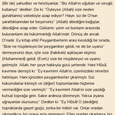
(Bir de) yahudiler ve hıristiyanlar, “Biz Allah’ın oğulları ve sevgili
kullarıyız” dediler. De ki: “Öyleyse (Allah) size neden
günahlarınız sebebiyle azap ediyor? Hayır, siz de O’nun
yarattıklarından bir beşersiniz.” (Allah) dilediğini bağışlar,
dilediğine azap eder. Göklerin, yerin ve bunların arasında
bulunanların da hükümranlığı Allah’ındır. Dönüş de ancak
O’nadır. Ey kitap ehli! Peygamberlerin arası kesildiği bir sırada,
“Bize ne müjdeleyici bir peygamber geldi, ne de bir uyarıcı”
demeyesiniz diye, işte size (hakikatı) açıklayan elçimiz
(Muhammed) geldi. (Evet,) size bir müjdeleyici ve uyarıcı
gelmiştir. Allah, her şeye hakkıyla gücü yetendir. Hani Mûsâ,
kavmine demişti ki: “Ey kavmim! Allah’ın, üzerinizdeki nimetini
hatırlayın. Hani içinizden peygamberler çıkarmıştı. Sizi
hükümdarlar kılmıştı ve (diğer) toplumlardan hiçbirine
vermediğini size vermişti.” “Ey kavmim! Allah’ın size yazdığı
kutsal toprağa girin. Sakın ardınıza dönmeyin. Yoksa ziyana
uğrayanlar olursunuz.” Dediler ki: “Ey Mûsâ! O (dediğin)
topraklarda gayet güçlü, zorba bir millet var. Onlar oradan
çıkmadıkça, biz oraya asla giremeyiz. Eğer oradan çıkarlarsa, biz