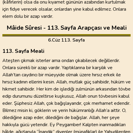
(kâfirlerin) olsa da onu kıyamet gününün azabından kurtulmak
için fidye verecek olsalar, onlardan yine kabul edilmez. Onlara
elem dolu bir azap vardır.
Mâide Sûresi - 113. Sayfa Arapçası ve Meali
6
.Cüz
113. Sayfa
113. Sayfa Meali
Ateşten çıkmak isterler ama ondan çıkabilecek değillerdir.
Onlara sürekli bir azap vardır. Yaptıklarına bir karşılık ve
Allah’tan caydırıcı bir müeyyide olmak üzere hırsız erkek ile
hırsız kadının ellerini kesin. Allah, mutlak güç sahibidir, hüküm ve
hikmet sahibidir. Her kim de işlediği zulmünün arkasından tövbe
edip durumunu düzeltirse kuşkusuz, Allah onun tövbesini kabul
eder. Şüphesiz Allah, çok bağışlayandır, çok merhamet edendir.
Bilmez misin ki, göklerin ve yerin hükümranlığı Allah’a aittir. O,
dilediğine azap eder, dilediğini de bağışlar. Allah, her şeye
hakkıyla gücü yetendir. Ey Peygamber! Kalpten inanmadıkları
hâlde, ağızlarıyla “İnandık” diyenler (münafıklar) ile Yahudilerden