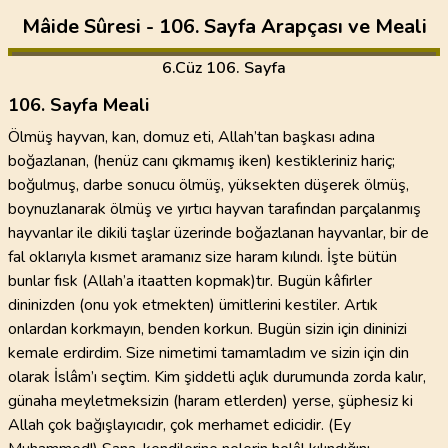
Mâide Sûresi - 106. Sayfa Arapçası ve Meali
6
.Cüz
106. Sayfa
106. Sayfa Meali
Ölmüş hayvan, kan, domuz eti, Allah’tan başkası adına
boğazlanan, (henüz canı çıkmamış iken) kestikleriniz hariç;
boğulmuş, darbe sonucu ölmüş, yüksekten düşerek ölmüş,
boynuzlanarak ölmüş ve yırtıcı hayvan tarafından parçalanmış
hayvanlar ile dikili taşlar üzerinde boğazlanan hayvanlar, bir de
fal oklarıyla kısmet aramanız size haram kılındı. İşte bütün
bunlar fısk (Allah’a itaatten kopmak)tır. Bugün kâfirler
dininizden (onu yok etmekten) ümitlerini kestiler. Artık
onlardan korkmayın, benden korkun. Bugün sizin için dininizi
kemale erdirdim. Size nimetimi tamamladım ve sizin için din
olarak İslâm’ı seçtim. Kim şiddetli açlık durumunda zorda kalır,
günaha meyletmeksizin (haram etlerden) yerse, şüphesiz ki
Allah çok bağışlayıcıdır, çok merhamet edicidir. (Ey