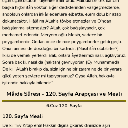
üçün üçüncüsüdür” diyenler kâfir oldu. Hâlbuki bir tek ilâhtan
başka hiçbir ilâh yoktur. Eğer dediklerinden vazgeçmezlerse,
andolsun onlardan inkâr edenlere elbette, elem dolu bir azap
dokunacaktır. Hâlâ mı Allah’a tövbe etmezler ve O’ndan
bağışlanma istemezler? Allah, çok bağışlayandır, çok
merhamet edendir. Meryem oğlu Mesih, sadece bir
peygamberdir. Ondan önce de nice peygamberler geldi geçti.
Onun annesi de dosdoğru bir kadındır. (Nasıl ilâh olabilirler?)
İkisi de yemek yerlerdi. Bak, onlara âyetlerimizi nasıl açıklıyoruz.
Sonra bak ki, nasıl da (haktan) çevriliyorlar. (Ey Muhammed!)
De ki: “Allah’ı bırakıp da, sizin için ne bir zarara ne de bir yarara
gücü yeten şeylere mi tapıyorsunuz? Oysa Allah, hakkıyla
işitendir, hakkıyla bilendir.”
Mâide Sûresi - 120. Sayfa Arapçası ve Meali
6
.Cüz
120. Sayfa
120. Sayfa Meali
De ki: “Ey Kitap ehli! Hakkın dışına çıkarak dininizde aşırı