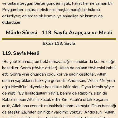
ve onlara peygamberler göndermiştik. Fakat her ne zaman bir
Peygamber, onlara nefislerinin hoşlanmadığı bir hükmü
getirdiyse; onlardan bir kısmını yalanladılar, bir kısmını da
öldürdüler.
Mâide Sûresi - 119. Sayfa Arapçası ve Meali
6
.Cüz
119. Sayfa
119. Sayfa Meali
(Bu yaptıklarında) bir belâ olmayacağını sandılar da kör ve sağır
kesildiler. Sonra (tövbe ettiler), Allah da onların tövbesini kabul
etti. Sonra yine onlardan çoğu kör ve sağır kesildiler. Allah,
onların yaptıklarını hakkıyla görendir. Andolsun, “Allah, Meryem
oğlu Mesih’tir” diyenler kesinlikle kâfir oldu. Oysa Mesih şöyle
demişti: “Ey İsrailoğulları! Yalnız, benim de Rabbim, sizin de
Rabbiniz olan Allah’a kulluk edin. Kim Allah’a ortak koşarsa,
artık, Allah ona cenneti muhakkak haram kılmıştır. Onun barınağı
da ateştir. Zalimler için hiçbir yardımcı yoktur.” Andolsun, “Allah,