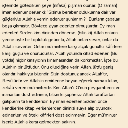
içlerinde gizledikleri şeye (nifaka) pişman olurlar. (O zaman)
iman edenler derler ki: “Sizinle beraber olduklarına dair var
güçleriyle Allah’a yemin edenler şunlar mı?” Bunların çabaları
boşa çıkmıştır. Böylece ziyan edenler olmuşlardır. Ey iman
edenler! Sizden kim dininden dönerse, (bilin ki) Allah onların
yerine öyle bir topluluk getirir ki, Allah onları sever, onlar da
Allah’ı severler. Onlar mü’minlere karşı alçak gönüllü, kâfirlere
karşı güçlü ve onurludurlar. Allah yolunda cihad ederler. (Bu
yolda) hiçbir kınayıcının kınamasından da korkmazlar. İşte bu,
Allah’ın bir lütfudur. Onu dilediğine verir. Allah, lütfu geniş
olandır, hakkıyla bilendir. Sizin dostunuz ancak Allah’tır,
Resûlüdür ve Allah’ın emirlerine boyun eğerek namazı kılan,
zekâtı veren mü’minlerdir. Kim Allah’ı, O‘nun peygamberini ve
inananları dost edinirse, bilsin ki şüphesiz Allah taraftarları
galiplerin ta kendileridir. Ey iman edenler! Sizden önce
kendilerine kitap verilenlerden dininizi alaya alıp oyuncak
edinenleri ve öteki kâfirleri dost edinmeyin. Eğer mü’minler
iseniz Allah’a karşı gelmekten sakının.