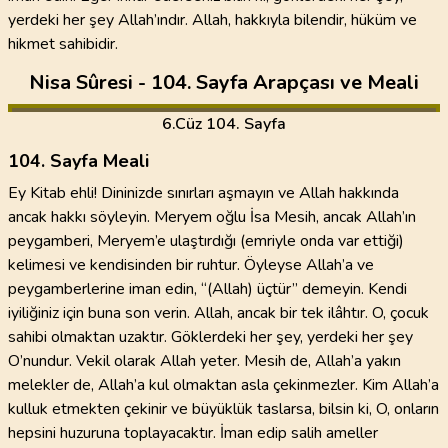
yerdeki her şey Allah’ındır. Allah, hakkıyla bilendir, hüküm ve
hikmet sahibidir.
Nisa Sûresi - 104. Sayfa Arapçası ve Meali
6
.Cüz
104. Sayfa
104. Sayfa Meali
Ey Kitab ehli! Dininizde sınırları aşmayın ve Allah hakkında
ancak hakkı söyleyin. Meryem oğlu İsa Mesih, ancak Allah’ın
peygamberi, Meryem’e ulaştırdığı (emriyle onda var ettiği)
kelimesi ve kendisinden bir ruhtur. Öyleyse Allah’a ve
peygamberlerine iman edin, “(Allah) üçtür” demeyin. Kendi
iyiliğiniz için buna son verin. Allah, ancak bir tek ilâhtır. O, çocuk
sahibi olmaktan uzaktır. Göklerdeki her şey, yerdeki her şey
O’nundur. Vekil olarak Allah yeter. Mesih de, Allah’a yakın
melekler de, Allah’a kul olmaktan asla çekinmezler. Kim Allah’a
kulluk etmekten çekinir ve büyüklük taslarsa, bilsin ki, O, onların
hepsini huzuruna toplayacaktır. İman edip salih ameller