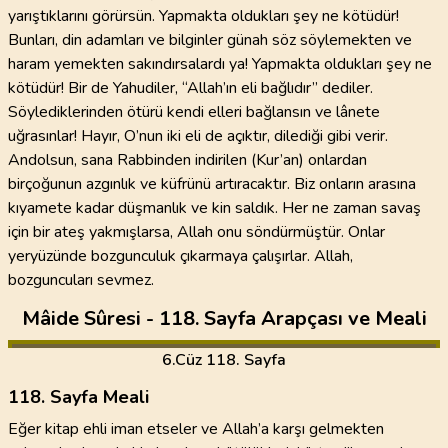
yarıştıklarını görürsün. Yapmakta oldukları şey ne kötüdür!
Bunları, din adamları ve bilginler günah söz söylemekten ve
haram yemekten sakındırsalardı ya! Yapmakta oldukları şey ne
kötüdür! Bir de Yahudiler, “Allah’ın eli bağlıdır” dediler.
Söylediklerinden ötürü kendi elleri bağlansın ve lânete
uğrasınlar! Hayır, O’nun iki eli de açıktır, dilediği gibi verir.
Andolsun, sana Rabbinden indirilen (Kur’an) onlardan
birçoğunun azgınlık ve küfrünü artıracaktır. Biz onların arasına
kıyamete kadar düşmanlık ve kin saldık. Her ne zaman savaş
için bir ateş yakmışlarsa, Allah onu söndürmüştür. Onlar
yeryüzünde bozgunculuk çıkarmaya çalışırlar. Allah,
bozguncuları sevmez.
Mâide Sûresi - 118. Sayfa Arapçası ve Meali
6
.Cüz
118. Sayfa
118. Sayfa Meali
Eğer kitap ehli iman etseler ve Allah’a karşı gelmekten