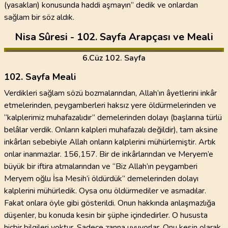
(yasakları) konusunda haddi aşmayın” dedik ve onlardan
sağlam bir söz aldık.
Nisa Sûresi - 102. Sayfa Arapçası ve Meali
6
.Cüz
102. Sayfa
102. Sayfa Meali
Verdikleri sağlam sözü bozmalarından, Allah’ın âyetlerini inkâr
etmelerinden, peygamberleri haksız yere öldürmelerinden ve
“kalplerimiz muhafazalıdır” demelerinden dolayı (başlarına türlü
belâlar verdik. Onların kalpleri muhafazalı değildir), tam aksine
inkârları sebebiyle Allah onların kalplerini mühürlemiştir. Artık
onlar inanmazlar. 156,157. Bir de inkârlarından ve Meryem’e
büyük bir iftira atmalarından ve “Biz Allah’ın peygamberi
Meryem oğlu İsa Mesih’i öldürdük” demelerinden dolayı
kalplerini mühürledik. Oysa onu öldürmediler ve asmadılar.
Fakat onlara öyle gibi gösterildi. Onun hakkında anlaşmazlığa
düşenler, bu konuda kesin bir şüphe içindedirler. O hususta
hiçbir bilgileri yoktur. Sadece zanna uyuyorlar. Onu kesin olarak