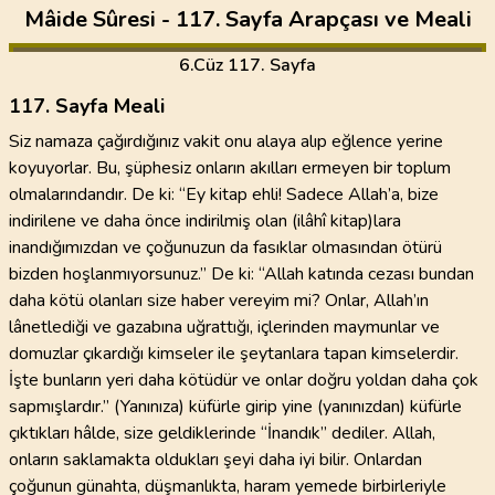
Mâide Sûresi - 117. Sayfa Arapçası ve Meali
6
.Cüz
117. Sayfa
117. Sayfa Meali
Siz namaza çağırdığınız vakit onu alaya alıp eğlence yerine
koyuyorlar. Bu, şüphesiz onların akılları ermeyen bir toplum
olmalarındandır. De ki: “Ey kitap ehli! Sadece Allah’a, bize
indirilene ve daha önce indirilmiş olan (ilâhî kitap)lara
inandığımızdan ve çoğunuzun da fasıklar olmasından ötürü
bizden hoşlanmıyorsunuz.” De ki: “Allah katında cezası bundan
daha kötü olanları size haber vereyim mi? Onlar, Allah’ın
lânetlediği ve gazabına uğrattığı, içlerinden maymunlar ve
domuzlar çıkardığı kimseler ile şeytanlara tapan kimselerdir.
İşte bunların yeri daha kötüdür ve onlar doğru yoldan daha çok
sapmışlardır.” (Yanınıza) küfürle girip yine (yanınızdan) küfürle
çıktıkları hâlde, size geldiklerinde “İnandık” dediler. Allah,
onların saklamakta oldukları şeyi daha iyi bilir. Onlardan
çoğunun günahta, düşmanlıkta, haram yemede birbirleriyle