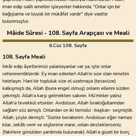
iman edip salih ameller işleyenler hakkında, "Onlar için bir
bağışlama ve büyük bir mükâfat vardır" diye vaatte
bulunmuştur.
Mâide Sûresi - 108. Sayfa Arapçası ve Meali
6
.Cüz
108. Sayfa
108. Sayfa Meali
İnkâr edip âyetlerimizi yalanlayanlar var ya; işte onlar
cehennemliklerdir. Ey iman edenler! Allah’ın size olan nimetini
hatırlayın. Hani bir topluluk size el uzatmaya (tecavüze)
kalkışmıştı da, Allah (buna engel olmuş) onların ellerini sizden
çekmişti. Allah’a karşı gelmekten sakının. Mü’minler yalnız
Allah’a tevekkül etsinler. Andolsun, Allah İsrailoğullarından
sağlam söz almıştı. Onlardan on iki temsilci -başkan- seçmiştik.
Allah, şöyle demişti: “Sizinle beraberim. Andolsun eğer namazı
kılar, zekâtı verir ve elçilerime inanır, onları desteklerseniz,
(fakirlere gönülden yardımda bulunarak) Allah’a güzel bir borç