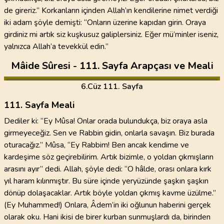
de gireriz.” Korkanların içinden Allah’ın kendilerine nimet verdiği
iki adam şöyle demişti: “Onların üzerine kapıdan girin. Oraya
girdiniz mi artık siz kuşkusuz galiplersiniz. Eğer mü’minler iseniz,
yalnızca Allah’a tevekkül edin.”
Mâide Sûresi - 111. Sayfa Arapçası ve Meali
6
.Cüz
111. Sayfa
111. Sayfa Meali
Dediler ki: “Ey Mûsa! Onlar orada bulundukça, biz oraya asla
girmeyeceğiz. Sen ve Rabbin gidin, onlarla savaşın. Biz burada
oturacağız.” Mûsa, “Ey Rabbim! Ben ancak kendime ve
kardeşime söz geçirebilirim. Artık bizimle, o yoldan çıkmışların
arasını ayır” dedi. Allah, şöyle dedi: “O hâlde, orası onlara kırk
yıl haram kılınmıştır. Bu süre içinde yeryüzünde şaşkın şaşkın
dönüp dolaşacaklar. Artık böyle yoldan çıkmış kavme üzülme.”
(Ey Muhammed!) Onlara, Âdem’in iki oğlunun haberini gerçek
olarak oku. Hani ikisi de birer kurban sunmuşlardı da, birinden