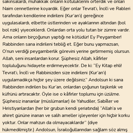
sakınsalardı, muhakkak onların kötülüklerini örterdik ve onları
Naim cennetlerine koyardık. Eğer onlar Tevrat’ı, İncil’i ve Rableri
tarafından kendilerine indirileni (Kur’an’ı) gereğince
uygulasalardı, elbette üstlerinden ve ayaklarının altından (bol
bol rızık) yiyeceklerdi. Onlardan orta yolu tutan bir zümre vardır.
Ama onların birçoğunun yaptığı ne kötüdür! Ey Peygamber!
Rabbinden sana indirileni tebliğ et. Eğer bunu yapmazsan,
O’nun verdiği peygamberlik görevini yerine getirmemiş olursun.
Allah, seni insanlardan korur. Şüphesiz Allah, kâfirler
topluluğunu hidayete erdirmeyecektir. De ki: “Ey Kitap ehli!
Tevrat’ı, İncil’i ve Rabbinizden size indirileni (Kur’an’ı)
uygulamadıkça hiçbir şey üzere değilsiniz.” Andolsun ki sana
Rabbinden indirilen bu Kur’an, onlardan çoğunun taşkınlık ve
küfrünü artıracaktır. Öyle ise o kâfirler toplumu için üzülme.
Şüphesiz inananlar (müslümanlar) ile Yahudiler, Sabiîler ve
Hıristiyanlardan (her bir grubun kendi şeriatında) “Allah’a ve
ahiret gününe inanan ve salih ameller işleyenler için hiçbir korku
yoktur. Onlar mahzun da olmayacaklardır” (diye
hükmedilmiştir.) Andolsun, İsrailoğullarından sağlam söz almış