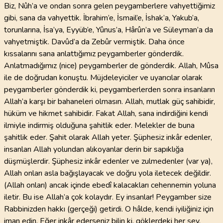
Biz, Nûh’a ve ondan sonra gelen peygamberlere vahyettiğimiz
gibi, sana da vahyettik. İbrahim’e, İsmail’e, İshak’a, Yakub’a,
torunlarına, İsa’ya, Eyyüb’e, Yûnus’a, Hârûn’a ve Süleyman’a da
vahyetmiştik. Davûd’a da Zebûr vermiştik. Daha önce
kıssalarını sana anlattığımız peygamberler gönderdik.
Anlatmadığımız (nice) peygamberler de gönderdik. Allah, Mûsa
ile de doğrudan konuştu. Müjdeleyiciler ve uyarıcılar olarak
peygamberler gönderdik ki, peygamberlerden sonra insanların
Allah’a karşı bir bahaneleri olmasın. Allah, mutlak güç sahibidir,
hüküm ve hikmet sahibidir. Fakat Allah, sana indirdiğini kendi
ilmiyle indirmiş olduğuna şahitlik eder. Melekler de buna
şahitlik eder. Şahit olarak Allah yeter. Şüphesiz inkâr edenler,
insanları Allah yolundan alıkoyanlar derin bir sapıklığa
düşmüşlerdir. Şüphesiz inkâr edenler ve zulmedenler (var ya),
Allah onları asla bağışlayacak ve doğru yola iletecek değildir.
(Allah onları) ancak içinde ebedî kalacakları cehennemin yoluna
iletir. Bu ise Allah’a çok kolaydır. Ey insanlar! Peygamber size
Rabbinizden hakkı (gerçeği) getirdi. O hâlde, kendi iyiliğiniz için
iman edin. Eğer inkâr ederseniz bilin ki, göklerdeki her şey,