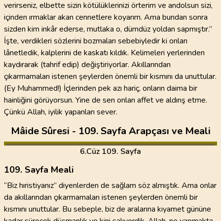
verirseniz, elbette sizin kötülüklerinizi örterim ve andolsun sizi,
içinden ırmaklar akan cennetlere koyarım. Ama bundan sonra
sizden kim inkâr ederse, mutlaka o, dümdüz yoldan sapmıştır.”
İşte, verdikleri sözlerini bozmaları sebebiyledir ki onları
lânetledik, kalplerini de kaskatı kıldık. Kelimeleri yerlerinden
kaydırarak (tahrif edip) değiştiriyorlar. Akıllarından
çıkarmamaları istenen şeylerden önemli bir kısmını da unuttular.
(Ey Muhammed!) İçlerinden pek azı hariç, onların daima bir
hainliğini görüyorsun. Yine de sen onları affet ve aldırış etme.
Çünkü Allah, iyilik yapanları sever.
Mâide Sûresi - 109. Sayfa Arapçası ve Meali
6
.Cüz
109. Sayfa
109. Sayfa Meali
“Biz hıristiyanız” diyenlerden de sağlam söz almıştık. Ama onlar
da akıllarından çıkarmamaları istenen şeylerden önemli bir
kısmını unuttular. Bu sebeple, biz de aralarına kıyamet gününe