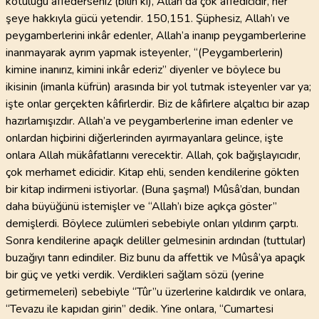
kötülüğü affederseniz (bilin ki), Allah da çok affedicidir, her
şeye hakkıyla gücü yetendir. 150,151. Şüphesiz, Allah’ı ve
peygamberlerini inkâr edenler, Allah’a inanıp peygamberlerine
inanmayarak ayrım yapmak isteyenler, “(Peygamberlerin)
kimine inanırız, kimini inkâr ederiz” diyenler ve böylece bu
ikisinin (imanla küfrün) arasında bir yol tutmak isteyenler var ya;
işte onlar gerçekten kâfirlerdir. Biz de kâfirlere alçaltıcı bir azap
hazırlamışızdır. Allah’a ve peygamberlerine iman edenler ve
onlardan hiçbirini diğerlerinden ayırmayanlara gelince, işte
onlara Allah mükâfatlarını verecektir. Allah, çok bağışlayıcıdır,
çok merhamet edicidir. Kitap ehli, senden kendilerine gökten
bir kitap indirmeni istiyorlar. (Buna şaşma!) Mûsâ’dan, bundan
daha büyüğünü istemişler ve “Allah’ı bize açıkça göster”
demişlerdi. Böylece zulümleri sebebiyle onları yıldırım çarptı.
Sonra kendilerine apaçık deliller gelmesinin ardından (tuttular)
buzağıyı tanrı edindiler. Biz bunu da affettik ve Mûsâ’ya apaçık
bir güç ve yetki verdik. Verdikleri sağlam sözü (yerine
getirmemeleri) sebebiyle “Tûr”u üzerlerine kaldırdık ve onlara,
“Tevazu ile kapıdan girin” dedik. Yine onlara, “Cumartesi