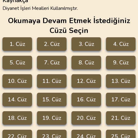
Kaynakça
Diyanet İşleri Mealleri Kullanılmıştır.
Okumaya Devam Etmek İstediğiniz
Cüzü Seçin
1
. Cüz
2
. Cüz
3
. Cüz
4
. Cüz
5
. Cüz
7
. Cüz
8
. Cüz
9
. Cüz
10
. Cüz
11
. Cüz
12
. Cüz
13
. Cüz
14
. Cüz
15
. Cüz
16
. Cüz
17
. Cüz
18
. Cüz
19
. Cüz
20
. Cüz
21
. Cüz
22
. Cüz
23
. Cüz
24
. Cüz
25
. Cüz