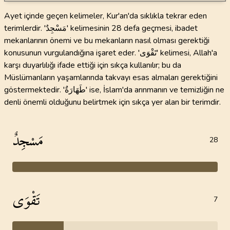
Ayet içinde geçen kelimeler, Kur'an'da sıklıkla tekrar eden
terimlerdir. 'مَسْجِدٌ' kelimesinin 28 defa geçmesi, ibadet
mekanlarının önemi ve bu mekanların nasıl olması gerektiği
konusunun vurgulandığına işaret eder. 'تَقْوَى' kelimesi, Allah'a
karşı duyarlılığı ifade ettiği için sıkça kullanılır; bu da
Müslümanların yaşamlarında takvayı esas almaları gerektiğini
göstermektedir. 'طَهَارَةٌ' ise, İslam'da arınmanın ve temizliğin ne
denli önemli olduğunu belirtmek için sıkça yer alan bir terimdir.
مَسْجِدٌ
28
تَقْوَى
7