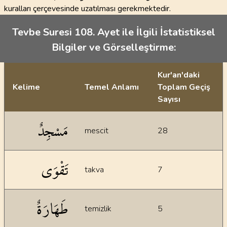
kuralları çerçevesinde uzatılması gerekmektedir.
Tevbe Suresi 108. Ayet ile İlgili İstatistiksel
Bilgiler ve Görselleştirme:
Kur'an'daki
Kelime
Temel Anlamı
Toplam Geçiş
Sayısı
İstatiksel bilgiler
مَسْجِدٌ
mescit
28
تَقْوَى
takva
7
طَهَارَةٌ
temizlik
5