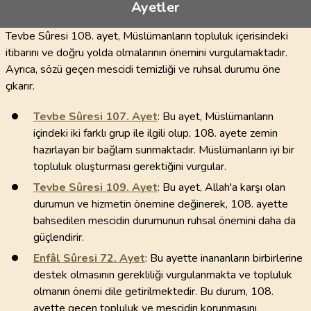
Ayetler
Tevbe Sûresi 108. ayet, Müslümanların topluluk içerisindeki
itibarını ve doğru yolda olmalarının önemini vurgulamaktadır.
Ayrıca, sözü geçen mescidi temizliği ve ruhsal durumu öne
çıkarır.
Tevbe Sûresi
107
. Ayet
: Bu ayet, Müslümanların
içindeki iki farklı grup ile ilgili olup, 108. ayete zemin
hazırlayan bir bağlam sunmaktadır. Müslümanların iyi bir
topluluk oluşturması gerektiğini vurgular.
Tevbe Sûresi
109
. Ayet
: Bu ayet, Allah'a karşı olan
durumun ve hizmetin önemine değinerek, 108. ayette
bahsedilen mescidin durumunun ruhsal önemini daha da
güçlendirir.
Enfâl Sûresi
72
. Ayet
: Bu ayette inananların birbirlerine
destek olmasının gerekliliği vurgulanmakta ve topluluk
olmanın önemi dile getirilmektedir. Bu durum, 108.
ayette geçen topluluk ve mescidin korunmasını