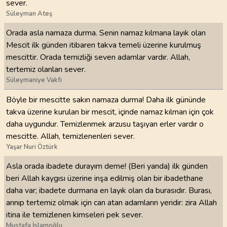
sever.
Süleyman Ateş
Orada asla namaza durma. Senin namaz kılmana layık olan
Mescit ilk günden itibaren takva temeli üzerine kurulmuş
mescittir. Orada temizliği seven adamlar vardır. Allah,
tertemiz olanları sever.
Süleymaniye Vakfı
Böyle bir mescitte sakın namaza durma! Daha ilk gününde
takva üzerine kurulan bir mescit, içinde namaz kılman için çok
daha uygundur. Temizlenmek arzusu taşıyan erler vardır o
mescitte. Allah, temizlenenleri sever.
Yaşar Nuri Öztürk
Asla orada ibadete durayım deme! (Beri yanda) ilk günden
beri Allah kaygısı üzerine inşa edilmiş olan bir ibadethane
daha var; ibadete durmana en layık olan da burasıdır. Burası,
arınıp tertemiz olmak için can atan adamların yeridir: zira Allah
itina ile temizlenen kimseleri pek sever.
Mustafa İslamoğlu