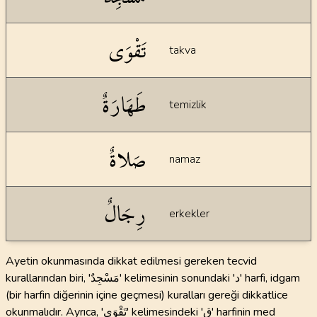
تَقْوَى
takva
طَهَارَةٌ
temizlik
صَلاةٌ
namaz
رِجَالٌ
erkekler
Ayetin okunmasında dikkat edilmesi gereken tecvid
kurallarından biri, 'مَسْجِدٌ' kelimesinin sonundaki 'د' harfi, idgam
(bir harfin diğerinin içine geçmesi) kuralları gereği dikkatlice
okunmalıdır. Ayrıca, 'تَقْوَى' kelimesindeki 'ق' harfinin med