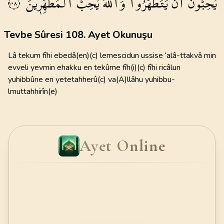
يُحِبُّونَ
اَنْ
يَتَطَهَّرُواۜ
وَاللّٰهُ
يُحِبُّ
الْمُطَّهِّر۪ينَ
١٠٨
Tevbe Sûresi 108. Ayet Okunuşu
Lâ tekum fîhi ebedâ(en)(c) lemescidun ussise ‘alâ-ttakvâ min
evveli yevmin ehakku en tekûme fîh(i)(c) fîhi ricâlun
yuhibbûne en yetetahherû(c) va(A)llâhu yuhibbu-
lmuttahhirîn(e)
Ayet Online