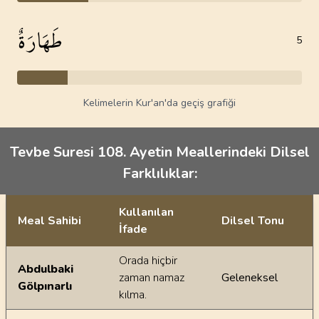
طَهَارَةٌ
5
Kelimelerin Kur'an'da geçiş grafiği
Tevbe Suresi 108. Ayetin Meallerindeki Dilsel
Farklılıklar:
Kullanılan
Meal Sahibi
Dilsel Tonu
İfade
Ayetin meallerindeki dilsel farklılıklar
Orada hiçbir
Abdulbaki
zaman namaz
Geleneksel
Gölpınarlı
kılma.