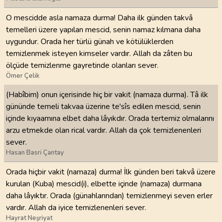
O mescidde asla namaza durma! Daha ilk günden takvâ
temelleri üzere yapılan mescid, senin namaz kılmana daha
uygundur. Orada her türlü günah ve kötülüklerden
temizlenmek isteyen kimseler vardır. Allah da zâten bu
ölçüde temizlenme gayretinde olanları sever.
Ömer Çelik
(Habîbim) onun içerisinde hiç bir vakit (namaza durma). Tâ ilk
gününde temeli takvaa üzerine te'sîs edilen mescid, senin
içinde kıyaamına elbet daha lâyıkdır. Orada tertemiz olmalarını
arzu etmekde olan rical vardır. Allah da çok temizlenenleri
sever.
Hasan Basri Çantay
Orada hiçbir vakit (namaza) durma! İlk günden beri takvâ üzere
kurulan (Kuba) mescid(i), elbette içinde (namaza) durmana
daha lâyıktır. Orada (günahlarından) temizlenmeyi seven erler
vardır. Allah da iyice temizlenenleri sever.
Hayrat Neşriyat