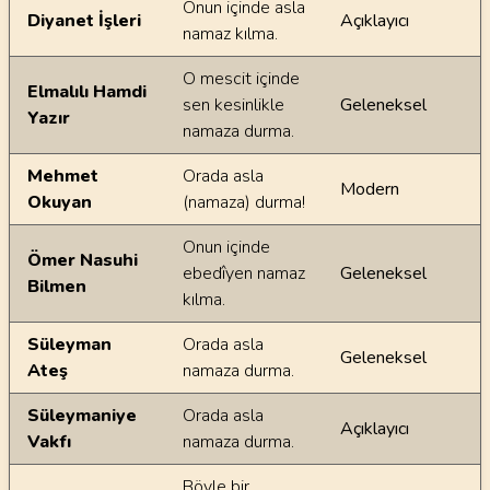
Onun içinde asla
Diyanet İşleri
Açıklayıcı
namaz kılma.
O mescit içinde
Elmalılı Hamdi
sen kesinlikle
Geleneksel
Yazır
namaza durma.
Mehmet
Orada asla
Modern
Okuyan
(namaza) durma!
Onun içinde
Ömer Nasuhi
ebedîyen namaz
Geleneksel
Bilmen
kılma.
Süleyman
Orada asla
Geleneksel
Ateş
namaza durma.
Süleymaniye
Orada asla
Açıklayıcı
Vakfı
namaza durma.
Böyle bir