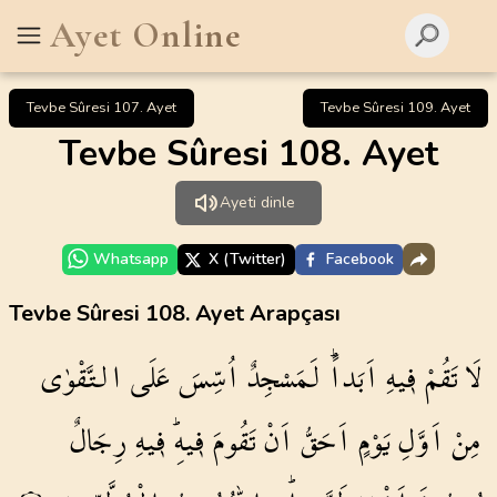
Ayet Online
Tevbe Sûresi 107. Ayet
Tevbe Sûresi 109. Ayet
Tevbe Sûresi 108. Ayet
Ayeti dinle
Whatsapp
X (Twitter)
Facebook
Tevbe Sûresi 108. Ayet Arapçası
لَا
تَقُمْ
ف۪يهِ
اَبَداًۜ
لَمَسْجِدٌ
اُسِّسَ
عَلَى
التَّقْوٰى
مِنْ
اَوَّلِ
يَوْمٍ
اَحَقُّ
اَنْ
تَقُومَ
ف۪يهِۜ
ف۪يهِ
رِجَالٌ