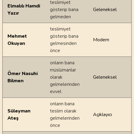
teslimiyet
Elmalılı Hamdi
gösterip bana
Geleneksel
Yazır
gelmeden
teslimiyet
Mehmet
gösterip bana
Modern
Okuyan
gelmesinden
önce
onların bana
müslümanlar
Ömer Nasuhi
olarak
Geleneksel
Bilmen
gelmelerinden
evvel
onların bana
Süleyman
teslim olarak
Açıklayıcı
Ateş
gelmelerinden
önce