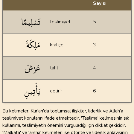
Sayısı
İstatiksel bilgiler
تَسْلِيمًا
teslimiyet
5
مَلِكَةَ
kraliçe
3
عَرْشَ
taht
4
يَأْتِينِ
getirir
6
Bu kelimeler, Kur'an'da toplumsal ilişkiler, liderlik ve Allah’a
teslimiyet konularını ifade etmektedir. 'Taslima' kelimesinin sık
kullanımı, teslimiyetin önemini vurguladığı için dikkat çekicidir.
'Malkata' ve 'arsha' kelimeleri ise otorite ve liderlik anlayışının