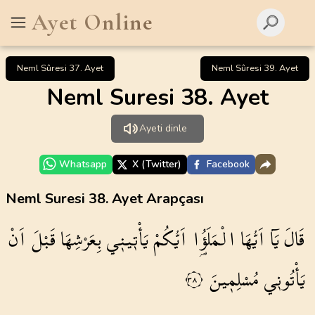
Ayet Online
Neml Sûresi 37. Ayet
Neml Sûresi 39. Ayet
Neml Suresi 38. Ayet
Ayeti dinle
Whatsapp
X (Twitter)
Facebook
Neml Suresi 38. Ayet Arapçası
قَالَ
يَٓا
اَيُّهَا
الْمَلَؤُ۬ا
اَيُّكُمْ
يَأْت۪ين۪ي
بِعَرْشِهَا
قَبْلَ
اَنْ
يَأْتُون۪ي
مُسْلِم۪ينَ
٣٨