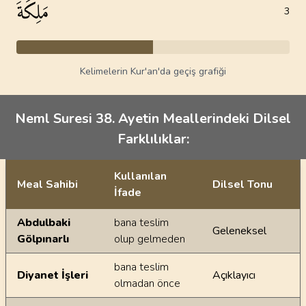
مَلِكَةَ
3
Kelimelerin Kur'an'da geçiş grafiği
Neml Suresi 38. Ayetin Meallerindeki Dilsel
Farklılıklar:
Kullanılan
Meal Sahibi
Dilsel Tonu
İfade
Ayetin meallerindeki dilsel farklılıklar
Abdulbaki
bana teslim
Geleneksel
Gölpınarlı
olup gelmeden
bana teslim
Diyanet İşleri
Açıklayıcı
olmadan önce