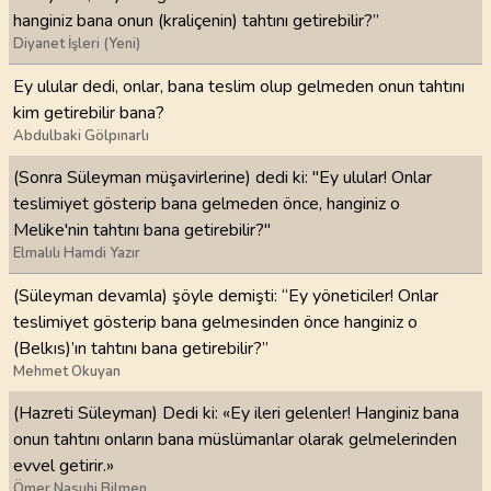
hanginiz bana onun (kraliçenin) tahtını getirebilir?”
Diyanet İşleri (Yeni)
Ey ulular dedi, onlar, bana teslim olup gelmeden onun tahtını
kim getirebilir bana?
Abdulbaki Gölpınarlı
(Sonra Süleyman müşavirlerine) dedi ki: "Ey ulular! Onlar
teslimiyet gösterip bana gelmeden önce, hanginiz o
Melike'nin tahtını bana getirebilir?"
Elmalılı Hamdi Yazır
(Süleyman devamla) şöyle demişti: “Ey yöneticiler! Onlar
teslimiyet gösterip bana gelmesinden önce hanginiz o
(Belkıs)’ın tahtını bana getirebilir?”
Mehmet Okuyan
(Hazreti Süleyman) Dedi ki: «Ey ileri gelenler! Hanginiz bana
onun tahtını onların bana müslümanlar olarak gelmelerinden
evvel getirir.»
Ömer Nasuhi Bilmen