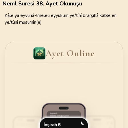
Neml Suresi 38. Ayet Okunuşu
Kâle yâ eyyuhâ-lmeleu eyyukum ye/tînî bi’arşihâ kable en
ye/tûnî muslimîn(e)
Ayet Online