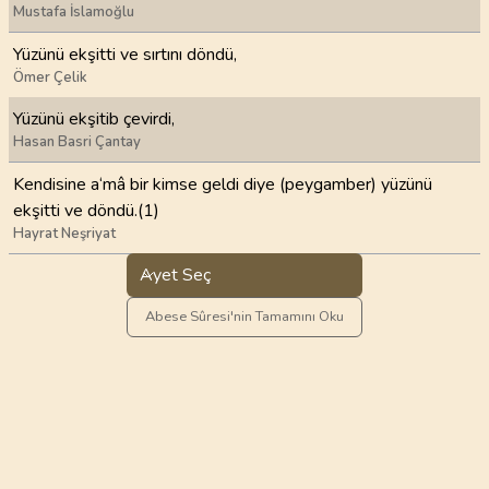
Mustafa İslamoğlu
Yüzünü ekşitti ve sırtını döndü,
Ömer Çelik
Yüzünü ekşitib çevirdi,
Hasan Basri Çantay
Kendisine a‘mâ bir kimse geldi diye (peygamber) yüzünü
ekşitti ve döndü.(1)
Hayrat Neşriyat
Ayet Seç
Abese Sûresi'nin Tamamını Oku