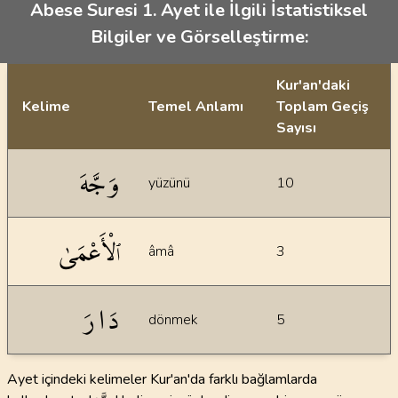
Abese Suresi 1. Ayet ile İlgili İstatistiksel
Bilgiler ve Görselleştirme:
Kur'an'daki
Kelime
Temel Anlamı
Toplam Geçiş
Sayısı
İstatiksel bilgiler
وَجَّهَ
yüzünü
10
ٱلْأَعْمَىٰ
âmâ
3
دَارَ
dönmek
5
Ayet içindeki kelimeler Kur'an'da farklı bağlamlarda