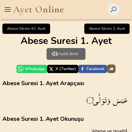
Ayet Online
Abese Sûresi 42. Ayet
Abese Sûresi 2. Ayet
Abese Suresi 1. Ayet
Ayeti dinle
Whatsapp
X (Twitter)
Facebook
Abese Suresi 1. Ayet Arapçası
عَبَسَ
وَتَوَلّٰىۙ
١
Abese Suresi 1. Ayet Okunuşu
‘Abese ve tevellâ