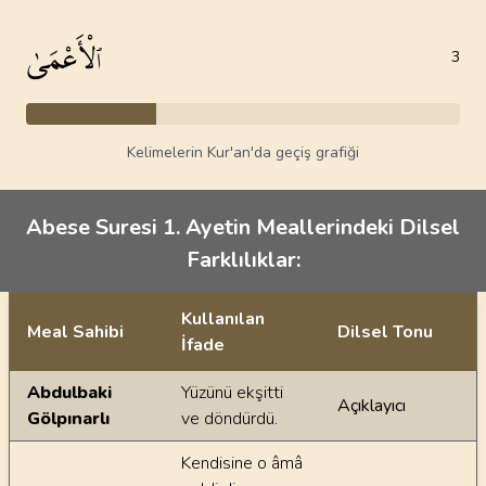
ٱلْأَعْمَىٰ
3
Kelimelerin Kur'an'da geçiş grafiği
Abese Suresi 1. Ayetin Meallerindeki Dilsel
Farklılıklar:
Kullanılan
Meal Sahibi
Dilsel Tonu
İfade
Ayetin meallerindeki dilsel farklılıklar
Abdulbaki
Yüzünü ekşitti
Açıklayıcı
Gölpınarlı
ve döndürdü.
Kendisine o âmâ