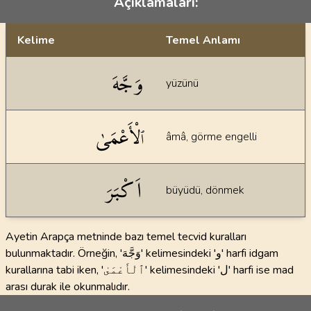
Açıklamaları:
Kelime
Temel Anlamı
Dil bilgisi açıklamaları
وَجَّهَ
yüzünü
ٱلْأَعْمَىٰ
âmâ, görme engelli
اَكْبَرَ
büyüdü, dönmek
Ayetin Arapça metninde bazı temel tecvid kuralları
bulunmaktadır. Örneğin, 'وَجَّهَ' kelimesindeki 'و' harfi idgam
kurallarına tabi iken, 'ٱلْأَعْمَىٰ' kelimesindeki 'ل' harfi ise mad
arası durak ile okunmalıdır.