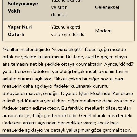
Yüzünü ekşittin
Süleymaniye
ve sırtını
Geleneksel
Vakfı
döndün.
Yaşar Nuri
Yüzünü ekşitti
Modern
Öztürk
ve öteye döndü;
Mealler incelendiğinde, 'yüzünü ekşitti' ifadesi çoğu mealde
ortak bir şekilde kullanılmıştır. Bu ifade, ayette geçen olayın
ana temasını net bir şekilde ortaya koymaktadır. Ayrıca, 'döndü'
ya da benzeri ifadelerin yer aldığı birçok meal, öznenin tavrını
anlatıp durumu açıklıyor. Dikkat çeken bir diğer nokta, bazı
meallerin daha açıklayıcı ifadeler kullanarak durumu
detaylandırmasıdır; örneğin, Diyanet İşleri Meali'nde 'Kendisine
o âmâ geldi' ifadesi yer alırken, diğer meallerde daha kısa ve öz
ifadeler tercih edilmektedir. Bu farklılık, meallerin dilsel tonları
arasındaki çeşitliliği göstermektedir. Genel olarak, meallerdeki
ifadelerin anlamı açısından benzerlikler vardır; ancak bazı
meallerde açıklayıcı ve detaylı yaklaşımlar göze çarpmaktadır.