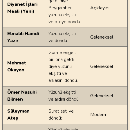
geldi diye
Diyanet İşleri
Peygamber
Açıklayıcı
Meali (Yeni)
yüzünü ekşitti
ve öteye döndü.
Elmalılı Hamdi
Yüzünü ekşitti
Geleneksel
Yazır
ve döndü.
Görme engelli
biri ona geldi
Mehmet
diye yüzünü
Geleneksel
Okuyan
ekşitti ve
arkasını döndü.
Ömer Nasuhi
Yüzünü ekşitti
Geleneksel
Bilmen
ve ardını döndü.
Süleyman
Surat astı ve
Modern
Ateş
döndü;