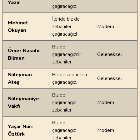
Yazır
çağıracağız.
İleride biz de
Mehmet
zebanileri
Modern
Okuyan
çağıracağız!
Biz de
Ömer Nasuhi
çağıracağızdır
Geleneksel
Bilmen
zebanîleri.
Süleyman
Biz de zebanileri
Geleneksel
Ateş
çağıracağız.
Biz de
Süleymaniye
çağıracağız
Modern
Vakfı
zebanileri.
Biz de
Yaşar Nuri
çağıracağız
Modern
Öztürk
zebanileri!