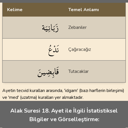
Kelime
Temel Anlamı
Dil bilgisi açıklamaları
زَبَانِيَة
Zebaniler
نَدْعُ
Çağıracağız
قَابِضِينَ
Tutacaklar
Ayetin tecvid kuralları arasında, 'idgam' (bazı harflerin birleşimi)
ve 'med' (uzatma) kuralları yer almaktadır.
Alak Suresi 18. Ayet ile İlgili İstatistiksel
Bilgiler ve Görselleştirme: