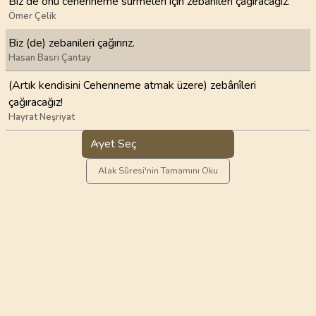
Biz de onu cehenneme sürmeleri için zebânîleri çağıracağız.
Ömer Çelik
Biz (de) zebanileri çağırırız.
Hasan Basri Çantay
(Artık kendisini Cehenneme atmak üzere) zebânîleri
çağıracağız!
Hayrat Neşriyat
Ayet Seç
Alak Sûresi'nin Tamamını Oku