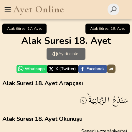
Ayet Online
Alak Sûresi 17. Ayet
Alak Sûresi 19. Ayet
Alak Suresi 18. Ayet
Ayeti dinle
Whatsapp
X (Twitter)
Facebook
Alak Suresi 18. Ayet Arapçası
سَنَدْعُ
الزَّبَانِيَةَۙ
١٨
Alak Suresi 18. Ayet Okunuşu
Sened’u-zzebâniye(te)