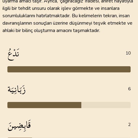
uyarma amacı taşır. Ayrıca, 'çağıracağız' ifadesi, ahiret hayatıyla
ilgili bir tehdit unsuru olarak işlev görmekte ve insanlara
sorumluluklarını hatırlatmaktadır. Bu kelimelerin tekrarı, insan
davranışlarının sonuçları üzerine düşünmeyi teşvik etmekte ve
ahlaki bir bilinç oluşturma amacını taşımaktadır.
نَدْعُ
10
زَبَانِيَة
6
قَابِضِينَ
2