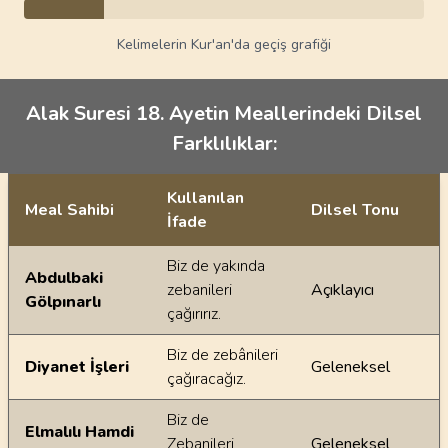
Kelimelerin Kur'an'da geçiş grafiği
Alak Suresi 18. Ayetin Meallerindeki Dilsel
Farklılıklar:
Kullanılan
Meal Sahibi
Dilsel Tonu
İfade
Ayetin meallerindeki dilsel farklılıklar
Biz de yakında
Abdulbaki
zebanileri
Açıklayıcı
Gölpınarlı
çağırırız.
Biz de zebânileri
Diyanet İşleri
Geleneksel
çağıracağız.
Biz de
Elmalılı Hamdi
Zebanileri
Geleneksel