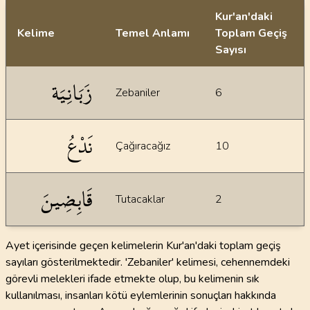
Kur'an'daki
Kelime
Temel Anlamı
Toplam Geçiş
Sayısı
İstatiksel bilgiler
زَبَانِيَة
Zebaniler
6
نَدْعُ
Çağıracağız
10
قَابِضِينَ
Tutacaklar
2
Ayet içerisinde geçen kelimelerin Kur'an'daki toplam geçiş
sayıları gösterilmektedir. 'Zebaniler' kelimesi, cehennemdeki
görevli melekleri ifade etmekte olup, bu kelimenin sık
kullanılması, insanları kötü eylemlerinin sonuçları hakkında