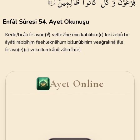
فِرْعَوْنَۚ
وَكُلٌّ
كَانُوا
ظَالِم۪ينَ
٥٤
Enfâl Sûresi 54. Ayet Okunuşu
Kede/bi âli fir’avne(ﻻ) velleżîne min kablihim(c) keżżebû bi-
âyâti rabbihim feehleknâhum biżunûbihim veaġraknâ âle
fir’avn(e)(c) vekullun kânû zâlimîn(e)
Ayet Online