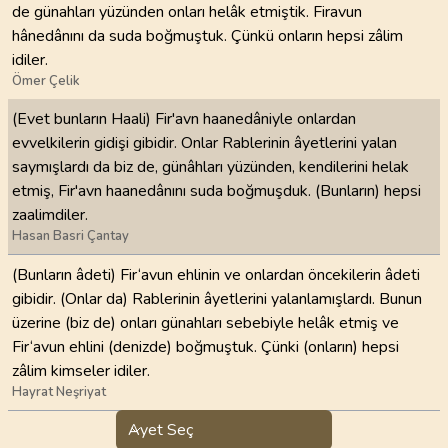
de günahları yüzünden onları helâk etmiştik. Firavun
hânedânını da suda boğmuştuk. Çünkü onların hepsi zâlim
idiler.
Ömer Çelik
(Evet bunların Haali) Fir'avn haanedâniyle onlardan
evvelkilerin gidişi gibidir. Onlar Rablerinin âyetlerini yalan
saymışlardı da biz de, günâhları yüzünden, kendilerini helak
etmiş, Fir'avn haanedânını suda boğmuşduk. (Bunların) hepsi
zaalimdiler.
Hasan Basri Çantay
(Bunların âdeti) Fir‘avun ehlinin ve onlardan öncekilerin âdeti
gibidir. (Onlar da) Rablerinin âyetlerini yalanlamışlardı. Bunun
üzerine (biz de) onları günahları sebebiyle helâk etmiş ve
Fir‘avun ehlini (denizde) boğmuştuk. Çünki (onların) hepsi
zâlim kimseler idiler.
Hayrat Neşriyat
Ayet Seç