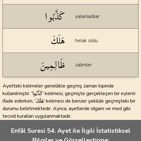
كَذَّبُوا
yalanladılar
هَلَكَ
helak oldu
ظَالِمِينَ
zalimler
Ayetteki kelimeler genellikle geçmiş zaman kipinde
kullanılmıştır. 'كَذَّبُوا' kelimesi, geçmişte gerçekleşen bir eylemi
ifade ederken, 'هَلَكَ' kelimesi de benzer şekilde geçmişteki bir
durumu belirtmektedir. Ayrıca, ayetlerde idgam ve med gibi
tecvid kuralları uygulanmaktadır.
Enfâl Suresi 54. Ayet ile İlgili İstatistiksel
Bilgiler ve Görselleştirme: