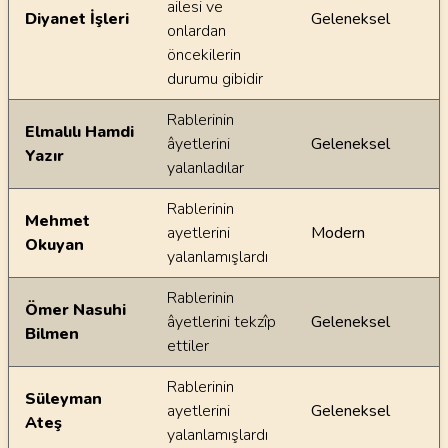
ailesi ve
Diyanet İşleri
Geleneksel
onlardan
öncekilerin
durumu gibidir
Rablerinin
Elmalılı Hamdi
âyetlerini
Geleneksel
Yazır
yalanladılar
Rablerinin
Mehmet
ayetlerini
Modern
Okuyan
yalanlamışlardı
Rablerinin
Ömer Nasuhi
âyetlerini tekzîp
Geleneksel
Bilmen
ettiler
Rablerinin
Süleyman
ayetlerini
Geleneksel
Ateş
yalanlamışlardı