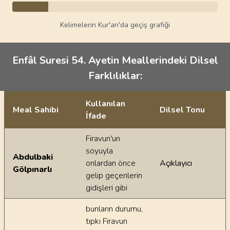
Kelimelerin Kur'an'da geçiş grafiği
Enfâl Suresi 54. Ayetin Meallerindeki Dilsel
Farklılıklar:
Kullanılan
Meal Sahibi
Dilsel Tonu
İfade
Ayetin meallerindeki dilsel farklılıklar
Firavun'un
soyuyla
Abdulbaki
onlardan önce
Açıklayıcı
Gölpınarlı
gelip geçenlerin
gidişleri gibi
bunların durumu,
tıpkı Firavun