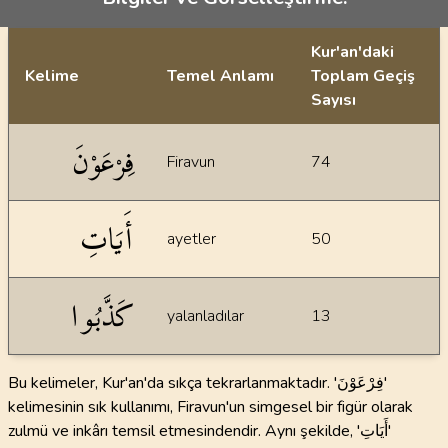
Kur'an'daki
Kelime
Temel Anlamı
Toplam Geçiş
Sayısı
İstatiksel bilgiler
فِرْعَوْنَ
Firavun
74
أَيَاتِ
ayetler
50
كَذَّبُوا
yalanladılar
13
Bu kelimeler, Kur'an'da sıkça tekrarlanmaktadır. 'فِرْعَوْنَ'
kelimesinin sık kullanımı, Firavun'un simgesel bir figür olarak
zulmü ve inkârı temsil etmesindendir. Aynı şekilde, 'أَيَاتِ'