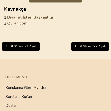
Kaynakça
1.
Diyanet İşleri Başkanlığı
2.
Quran.com
Enfâl Sûresi 53. Ayet
Enfâl Sûresi 55. Ayet
HIZLI MENÜ
Konularına Göre Ayetler
Sorularla Kur'an
Dualar