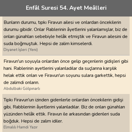
Enfâl Suresi 54. Ayet Meâlleri
Bunların durumu, tıpkı Firavun ailesi ve onlardan öncekilerin
durumu gibidir. Onlar Rablerinin âyetlerini yalanlamışlar, biz de
onları günahları sebebiyle helâk etmiştik ve Firavun ailesini de
suda boğmuştuk. Hepsi de zalim kimselerdi.
Diyanet İşleri (Yeni)
Firavun'un soyuyla onlardan önce gelip geçenlerin gidişleri gibi
hani. Rablerinin ayetlerini yalanladılar da suçlarına karşılık
helak ettik onları ve Firavun'un soyunu sulara garkettik, hepsi
de zalimdi onların.
Abdulbaki Gölpınarlı
Tıpkı Firavun'un izinden gidenlerle onlardan öncekilerin gidişi
gibi, Rabblerinin âyetlerini yalanladılar. Biz de onları günahları
yüzünden helâk ettik. Firavun ile arkasından gidenleri suda
boğduk. Hepsi de zalim idiler.
Elmalılı Hamdi Yazır