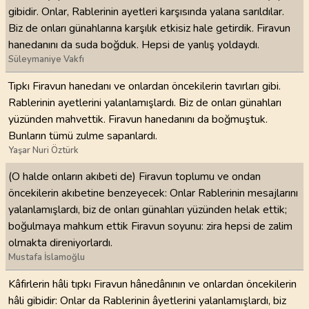
gibidir. Onlar, Rablerinin ayetleri karşısında yalana sarıldılar.
Biz de onları günahlarına karşılık etkisiz hale getirdik. Firavun
hanedanını da suda boğduk. Hepsi de yanlış yoldaydı.
Süleymaniye Vakfı
Tıpkı Firavun hanedanı ve onlardan öncekilerin tavırları gibi.
Rablerinin ayetlerini yalanlamışlardı. Biz de onları günahları
yüzünden mahvettik. Firavun hanedanını da boğmuştuk.
Bunların tümü zulme sapanlardı.
Yaşar Nuri Öztürk
(O halde onların akıbeti de) Firavun toplumu ve ondan
öncekilerin akıbetine benzeyecek: Onlar Rablerinin mesajlarını
yalanlamışlardı, biz de onları günahları yüzünden helak ettik;
boğulmaya mahkum ettik Firavun soyunu: zira hepsi de zalim
olmakta direniyorlardı.
Mustafa İslamoğlu
Kâfirlerin hâli tıpkı Firavun hânedânının ve onlardan öncekilerin
hâli gibidir: Onlar da Rablerinin âyetlerini yalanlamışlardı, biz