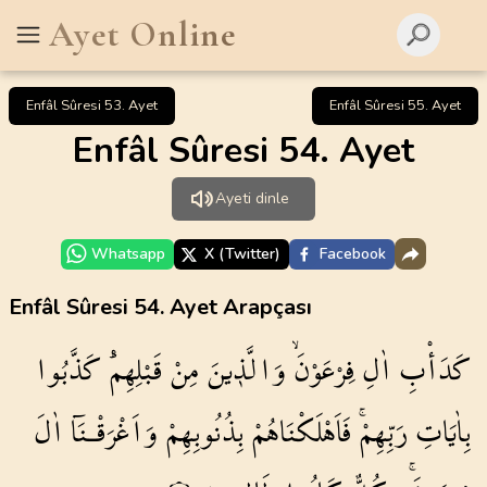
Ayet Online
Enfâl Sûresi 53. Ayet
Enfâl Sûresi 55. Ayet
Enfâl Sûresi 54. Ayet
Ayeti dinle
Whatsapp
X (Twitter)
Facebook
Enfâl Sûresi 54. Ayet Arapçası
كَدَأْبِ
اٰلِ
فِرْعَوْنَۙ
وَالَّذ۪ينَ
مِنْ
قَبْلِهِمْۜ
كَذَّبُوا
بِاٰيَاتِ
رَبِّهِمْۚ
فَاَهْلَكْنَاهُمْ
بِذُنُوبِهِمْ
وَاَغْرَقْـنَٓا
اٰلَ