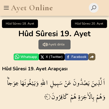
Ayet Online
Hûd Sûresi 18. Ayet
Hûd Sûresi 20. Ayet
Hûd Sûresi 19. Ayet
Ayeti dinle
Whatsapp
X (Twitter)
Facebook
Hûd Sûresi 19. Ayet Arapçası
اَلَّذ۪ينَ
يَصُدُّونَ
عَنْ
سَب۪يلِ
اللّٰهِ
وَيَبْغُونَهَا
عِوَجاًۜ
وَهُمْ
بِالْاٰخِرَةِ
هُمْ
كَافِرُونَ
١٩