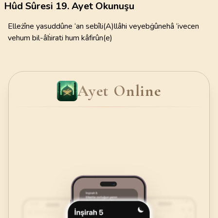
Hûd Sûresi 19. Ayet Okunuşu
Elleżîne yasuddûne ‘an sebîli(A)llâhi veyebġûnehâ ‘ivecen
vehum bil-âḣirati hum kâfirûn(e)
Ayet Online