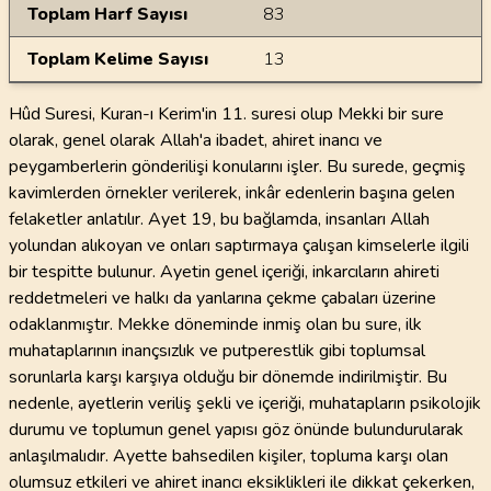
Toplam Harf Sayısı
83
Toplam Kelime Sayısı
13
Hûd Suresi, Kuran-ı Kerim'in 11. suresi olup Mekki bir sure
olarak, genel olarak Allah'a ibadet, ahiret inancı ve
peygamberlerin gönderilişi konularını işler. Bu surede, geçmiş
kavimlerden örnekler verilerek, inkâr edenlerin başına gelen
felaketler anlatılır. Ayet 19, bu bağlamda, insanları Allah
yolundan alıkoyan ve onları saptırmaya çalışan kimselerle ilgili
bir tespitte bulunur. Ayetin genel içeriği, inkarcıların ahireti
reddetmeleri ve halkı da yanlarına çekme çabaları üzerine
odaklanmıştır. Mekke döneminde inmiş olan bu sure, ilk
muhataplarının inançsızlık ve putperestlik gibi toplumsal
sorunlarla karşı karşıya olduğu bir dönemde indirilmiştir. Bu
nedenle, ayetlerin veriliş şekli ve içeriği, muhatapların psikolojik
durumu ve toplumun genel yapısı göz önünde bulundurularak
anlaşılmalıdır. Ayette bahsedilen kişiler, topluma karşı olan
olumsuz etkileri ve ahiret inancı eksiklikleri ile dikkat çekerken,