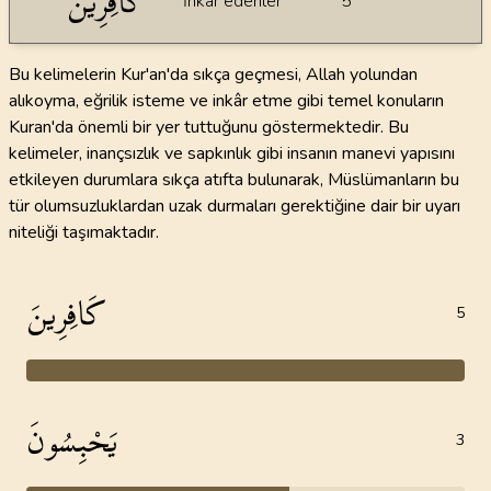
كَافِرِينَ
İnkâr edenler
5
Bu kelimelerin Kur'an'da sıkça geçmesi, Allah yolundan
alıkoyma, eğrilik isteme ve inkâr etme gibi temel konuların
Kuran'da önemli bir yer tuttuğunu göstermektedir. Bu
kelimeler, inançsızlık ve sapkınlık gibi insanın manevi yapısını
etkileyen durumlara sıkça atıfta bulunarak, Müslümanların bu
tür olumsuzluklardan uzak durmaları gerektiğine dair bir uyarı
niteliği taşımaktadır.
كَافِرِينَ
5
يَحْبِسُونَ
3