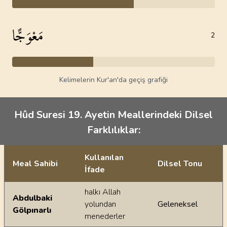
مَعْوَجًّا
2
Kelimelerin Kur'an'da geçiş grafiği
Hûd Suresi 19. Ayetin Meallerindeki Dilsel
Farklılıklar:
Kullanılan
Meal Sahibi
Dilsel Tonu
İfade
Ayetin meallerindeki dilsel farklılıklar
halkı Allah
Abdulbaki
yolundan
Geleneksel
Gölpınarlı
menederler