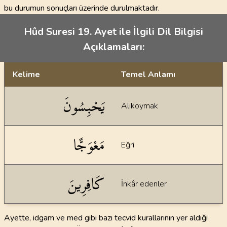
bu durumun sonuçları üzerinde durulmaktadır.
Hûd Suresi 19. Ayet ile İlgili Dil Bilgisi
Açıklamaları:
Kelime
Temel Anlamı
Dil bilgisi açıklamaları
يَحْبِسُونَ
Alıkoymak
مَعْوَجًّا
Eğri
كَافِرِينَ
İnkâr edenler
Ayette, idgam ve med gibi bazı tecvid kurallarının yer aldığı