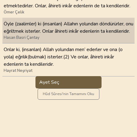
etmektedirler. Onlar, âhireti inkâr edenlerin de ta kendileridir.
Ömer Çelik
Öyle (zaalimler) ki (insanları) Allahın yolundan döndürürler, onu
eğriltmek isterler. Onlar âhireti inkâr edenlerin ta kendileridir.
Hasan Basri Çantay
Onlar ki, (insanları) Allah yolundan men‘ ederler ve ona (o
yola) eğrilik(bulmak) isterler.(2) Ve onlar, âhireti inkâr
edenlerin ta kendileridir.
Hayrat Neşriyat
Ayet Seç
Hûd Sûresi'nin Tamamını Oku