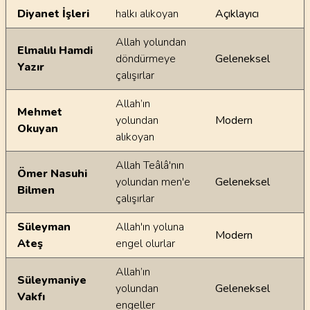
Diyanet İşleri
halkı alıkoyan
Açıklayıcı
Allah yolundan
Elmalılı Hamdi
döndürmeye
Geleneksel
Yazır
çalışırlar
Allah’ın
Mehmet
yolundan
Modern
Okuyan
alıkoyan
Allah Teâlâ'nın
Ömer Nasuhi
yolundan men'e
Geleneksel
Bilmen
çalışırlar
Süleyman
Allah'ın yoluna
Modern
Ateş
engel olurlar
Allah’ın
Süleymaniye
yolundan
Geleneksel
Vakfı
engeller