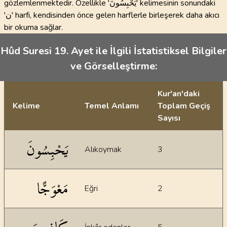
gözlemlenmektedir. Özellikle 'يَحْبِسُونَ' kelimesinin sonundaki
'ن' harfi, kendisinden önce gelen harflerle birleşerek daha akıcı
bir okuma sağlar.
Hûd Suresi 19. Ayet ile İlgili İstatistiksel Bilgiler
ve Görselleştirme:
Kur'an'daki
Kelime
Temel Anlamı
Toplam Geçiş
Sayısı
İstatiksel bilgiler
يَحْبِسُونَ
Alıkoymak
3
مَعْوَجًّا
Eğri
2