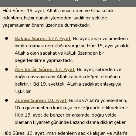
Hûd Sûresi 19. ayet, Allah'a iman eden ve O'na kulluk
edenlerin, hiçbir günah işlemeden, sadık bir şekilde
yaşamalarının önemi üzerinde durmaktadır.
Bakara Suresi
177
. Ayet
: Bu ayet, iman ve amellerin
birlikte olması gerektiğini vurgular. Hûd 19, aynı şekilde,
Allah'a olan sadakat ve kulluk üzerinden bir
değerlendirme yapmaktadır.
Âl-i İmrân Sûresi
17
. Ayet
: Bu ayet, sabreden ve
doğru davrananların Allah katında değerli olduğunu
belirtir. Hûd 19. ayetteki Allah'a sadakat anlayışıyla
ilişkilidir.
Zümer Suresi
10
. Ayet
: Burada Allah'a yönelenlerin,
O'na güvenenlerin kurtuluşa ereceği ifade edilmektedir.
Hûd 19. ayet de benzer bir anlamda, doğru yolda
olanların kıyamet gününde kazandıklarına dikkat çeker.
Hûd Sûresi 19. ayet, iman edenlerin sadık kalışları ve Allah'a