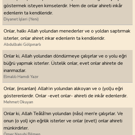
göstermek isteyen kimselerdir. Hem de onlar ahireti inkâr
edenlerin ta kendileridir.
Diyanet İşleri (Yeni)
Onlar, halkı Allah yolundan menederler ve o yoldan saptırmak
isterler, onlar ahiret inkar edenlerin ta kendileridir.
Abdulbaki Gölpınarlı
Onlar ki, Allah yolundan döndürmeye çalışırlar ve o yolu eğri
büğrü yapmak isterler. Üstelik onlar, evet onlar ahirete de
inanmazlar.
Elmalılı Hamdi Yazır
Onlar, (insanları) Allah’ın yolundan alıkoyan ve o (yol)u eğri
gösterenlerdir. Onlar -evet onlar- ahireti de inkâr edenlerdir.
Mehmet Okuyan
Onlar ki, Allah Teâlâ'nın yolundan (nâsı) men'e çalışırlar. Ve
onun (o yol) için eğrilik isterler ve onlar (evet) onlar ahireti
münkirdirler.
Ömer Nasuhi Bilmen