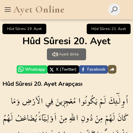
Ayet Online
Hûd Sûresi 19. Ayet
Hûd Sûresi 21. Ayet
Hûd Sûresi 20. Ayet
Ayeti dinle
Whatsapp
X (Twitter)
Facebook
Hûd Sûresi 20. Ayet Arapçası
اُو۬لٰٓئِكَ
لَمْ
يَكُونُوا
مُعْجِز۪ينَ
فِي
الْاَرْضِ
وَمَا
كَانَ
لَهُمْ
مِنْ
دُونِ
اللّٰهِ
مِنْ
اَوْلِيَٓاءَۢ
يُضَاعَفُ
لَهُمُ