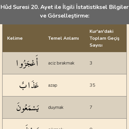
Hûd Suresi 20. Ayet ile İlgili İstatistiksel Bilgiler
ve Görselleştirme:
Kur'an'daki
Kelime
Temel Anlamı
Toplam Geçiş
Sayısı
İstatiksel bilgiler
أَعْجَزُوا
aciz bırakmak
3
عَذَابٌ
azap
35
يَسْمَعُونَ
duymak
7