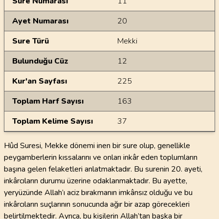
Sure Numarası
11
Ayet Numarası
20
Sure Türü
Mekki
Bulunduğu Cüz
12
Kur'an Sayfası
225
Toplam Harf Sayısı
163
Toplam Kelime Sayısı
37
Hûd Suresi, Mekke dönemi inen bir sure olup, genellikle
peygamberlerin kıssalarını ve onları inkâr eden toplumların
başına gelen felaketleri anlatmaktadır. Bu surenin 20. ayeti,
inkârcıların durumu üzerine odaklanmaktadır. Bu ayette,
yeryüzünde Allah’ı aciz bırakmanın imkânsız olduğu ve bu
inkârcıların suçlarının sonucunda ağır bir azap görecekleri
belirtilmektedir. Ayrıca, bu kişilerin Allah’tan başka bir