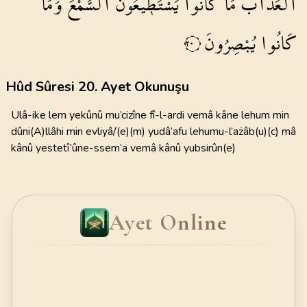
الْعَذَابُۜ
مَا
كَانُوا
يَسْتَط۪يعُونَ
السَّمْعَ
وَمَا
كَانُوا
يُبْصِرُونَ
٢٠
Hûd Sûresi 20. Ayet Okunuşu
Ulâ-ike lem yekûnû mu’cizîne fî-l-ardi vemâ kâne lehum min
dûni(A)llâhi min evliyâ/(e)(m) yudâ’afu lehumu-l’ażâb(u)(c) mâ
kânû yestetî’ûne-ssem’a vemâ kânû yubsirûn(e)
Ayet Online