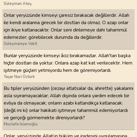
Süleyman Ateş
Onlar yeryüzünde kimseyi çaresiz bırakacak değillerdir. Allah
ile kendi aralarına girecek bir dostları da olmaz. O azap onlar
için ikiye katlanacaktır. Onlar seni dinlemeye dahi tahammül
edemezler; görebilecek durumda da değillerdir.
Süleymaniye Vakfı
Bunlar yeryüzünde kimseyi âciz bırakamazlar. Allah'tan başka
hiçbir dostları da yoktur. Onlara azap kat kat verilecektir. Hem
işitmeye güçleri yetmiyordu hem de göremiyorlardı.
Yaşar Nuri Öztürk
Bu tipler yeryüzünden (cezayı atlatsalar da, ahirette) yakalarını
asla sıyıramayacaklar; Allah dışında onlara yardım edecek bir
evliya da olmayacak; onların azabı katlandıkça katlanacak:
(değil mi ki) onlar hakikati işitmeye tahammül edemiyorlardı
ve gerçeği görmemekte direniyorlardı?
Mustafa İslamoğlu
Onlar, yeryüzünde Allah’ın hüküm ve iradesini uygulamasına