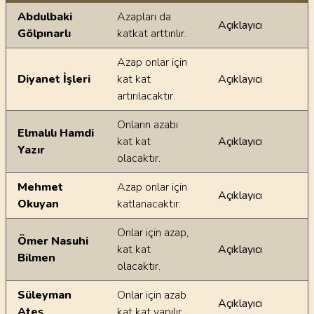
Ayetin meallerindeki dilsel farklılıklar
Abdulbaki
Azapları da
Açıklayıcı
Gölpınarlı
katkat arttırılır.
Azap onlar için
Diyanet İşleri
kat kat
Açıklayıcı
artırılacaktır.
Onların azabı
Elmalılı Hamdi
kat kat
Açıklayıcı
Yazır
olacaktır.
Mehmet
Azap onlar için
Açıklayıcı
Okuyan
katlanacaktır.
Onlar için azap,
Ömer Nasuhi
kat kat
Açıklayıcı
Bilmen
olacaktır.
Süleyman
Onlar için azab
Açıklayıcı
Ateş
kat kat yapılır.