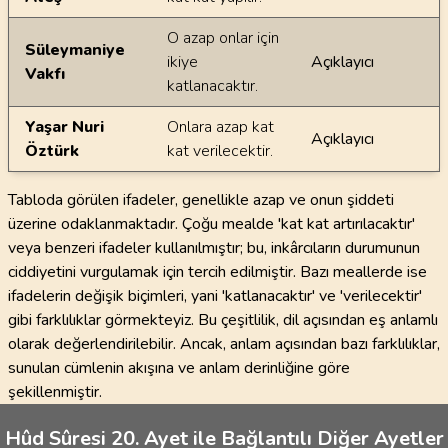
O azap onlar için
Süleymaniye
ikiye
Açıklayıcı
Vakfı
katlanacaktır.
Yaşar Nuri
Onlara azap kat
Açıklayıcı
Öztürk
kat verilecektir.
Tabloda görülen ifadeler, genellikle azap ve onun şiddeti
üzerine odaklanmaktadır. Çoğu mealde 'kat kat artırılacaktır'
veya benzeri ifadeler kullanılmıştır; bu, inkârcıların durumunun
ciddiyetini vurgulamak için tercih edilmiştir. Bazı meallerde ise
ifadelerin değişik biçimleri, yani 'katlanacaktır' ve 'verilecektir'
gibi farklılıklar görmekteyiz. Bu çeşitlilik, dil açısından eş anlamlı
olarak değerlendirilebilir. Ancak, anlam açısından bazı farklılıklar,
sunulan cümlenin akışına ve anlam derinliğine göre
şekillenmiştir.
Hûd Sûresi 20. Ayet ile Bağlantılı Diğer Ayetler