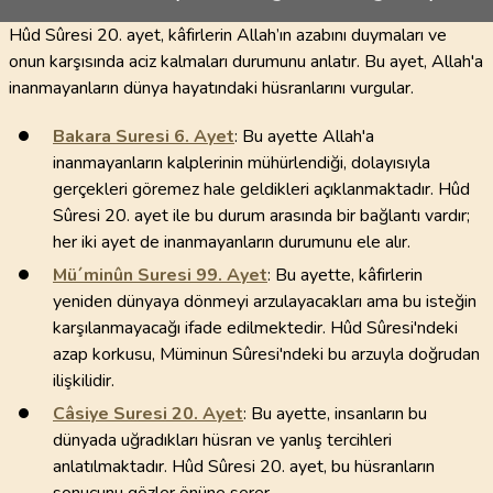
Hûd Sûresi 20. ayet, kâfirlerin Allah’ın azabını duymaları ve
onun karşısında aciz kalmaları durumunu anlatır. Bu ayet, Allah'a
inanmayanların dünya hayatındaki hüsranlarını vurgular.
Bakara Suresi
6
. Ayet
: Bu ayette Allah'a
inanmayanların kalplerinin mühürlendiği, dolayısıyla
gerçekleri göremez hale geldikleri açıklanmaktadır. Hûd
Sûresi 20. ayet ile bu durum arasında bir bağlantı vardır;
her iki ayet de inanmayanların durumunu ele alır.
Mü´minûn Suresi
99
. Ayet
: Bu ayette, kâfirlerin
yeniden dünyaya dönmeyi arzulayacakları ama bu isteğin
karşılanmayacağı ifade edilmektedir. Hûd Sûresi'ndeki
azap korkusu, Müminun Sûresi'ndeki bu arzuyla doğrudan
ilişkilidir.
Câsiye Suresi
20
. Ayet
: Bu ayette, insanların bu
dünyada uğradıkları hüsran ve yanlış tercihleri
anlatılmaktadır. Hûd Sûresi 20. ayet, bu hüsranların