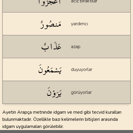
أَعْجَزُوا
aciz bıraktılar
مَنصُورٌ
yardımcı
عَذَابٌ
azap
يَسْمَعُونَ
duyuyorlar
يَرَوْنَ
görüyorlar
Ayetin Arapça metninde idgam ve med gibi tecvid kuralları
bulunmaktadır. Özellikle bazı kelimelerin bitişleri arasında
idgam uygulamaları görülebilir.