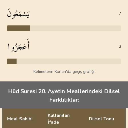
يَسْمَعُونَ
7
أَعْجَزُوا
3
Kelimelerin Kur'an'da geçiş grafiği
Hûd Suresi 20. Ayetin Meallerindeki Dilsel
Farklılıklar:
Kullanılan
Meal Sahibi
Dilsel Tonu
İfade