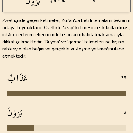
يَرَوْنَ
görmek
8
Ayet içinde geçen kelimeler, Kur'an'da belirli temaların tekrarını
ortaya koymaktadır. Özellikle 'azap' kelimesinin sık kullanılması,
inkâr edenlerin cehennemdeki sonlarını hatırlatmak amacıyla
dikkat çekmektedir. 'Duyma' ve 'görme' kelimeleri ise kişinin
rableriyle olan bağını ve gerçekle yüzleşme yeteneğini ifade
etmektedir.
عَذَابٌ
35
يَرَوْنَ
8