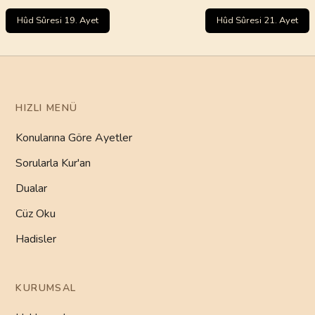
Hûd Sûresi 19. Ayet
Hûd Sûresi 21. Ayet
HIZLI MENÜ
Konularına Göre Ayetler
Sorularla Kur'an
Dualar
Cüz Oku
Hadisler
KURUMSAL