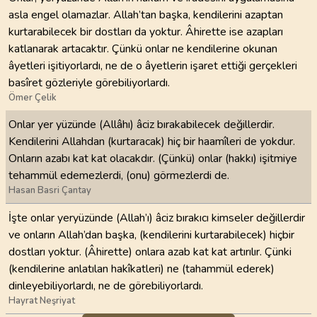
asla engel olamazlar. Allah’tan başka, kendilerini azaptan
kurtarabilecek bir dostları da yoktur. Âhirette ise azapları
katlanarak artacaktır. Çünkü onlar ne kendilerine okunan
âyetleri işitiyorlardı, ne de o âyetlerin işaret ettiği gerçekleri
basîret gözleriyle görebiliyorlardı.
Ömer Çelik
Onlar yer yüzünde (Allâhı) âciz bırakabilecek değillerdir.
Kendilerini Allahdan (kurtaracak) hiç bir haamîleri de yokdur.
Onların azabı kat kat olacakdır. (Çünkü) onlar (hakkı) işitmiye
tehammül edemezlerdi, (onu) görmezlerdi de.
Hasan Basri Çantay
İşte onlar yeryüzünde (Allah’ı) âciz bırakıcı kimseler değillerdir
ve onların Allah’dan başka, (kendilerini kurtarabilecek) hiçbir
dostları yoktur. (Âhirette) onlara azab kat kat artırılır. Çünki
(kendilerine anlatılan hakîkatleri) ne (tahammül ederek)
dinleyebiliyorlardı, ne de görebiliyorlardı.
Hayrat Neşriyat