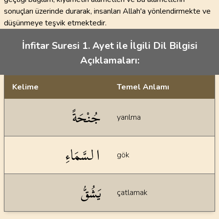
sonuçları üzerinde durarak, insanları Allah'a yönlendirmekte ve
düşünmeye teşvik etmektedir.
İnfitar Suresi 1. Ayet ile İlgili Dil Bilgisi
Açıklamaları:
Kelime
Temel Anlamı
Dil bilgisi açıklamaları
جُنْحَةً
yarılma
السَّمَاءِ
gök
يَشُقُّ
çatlamak