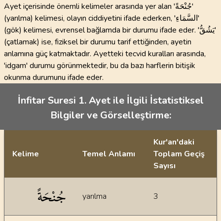
Ayet içerisinde önemli kelimeler arasında yer alan 'جُنْحَةً'
(yarılma) kelimesi, olayın ciddiyetini ifade ederken, 'السَّمَاءِ'
(gök) kelimesi, evrensel bağlamda bir durumu ifade eder. 'يَشُقُّ'
(çatlamak) ise, fiziksel bir durumu tarif ettiğinden, ayetin
anlamına güç katmaktadır. Ayetteki tecvid kuralları arasında,
'idgam' durumu görünmektedir, bu da bazı harflerin bitişik
okunma durumunu ifade eder.
İnfitar Suresi 1. Ayet ile İlgili İstatistiksel
Bilgiler ve Görselleştirme:
Kur'an'daki
Kelime
Temel Anlamı
Toplam Geçiş
Sayısı
İstatiksel bilgiler
جُنْحَةً
yarılma
3