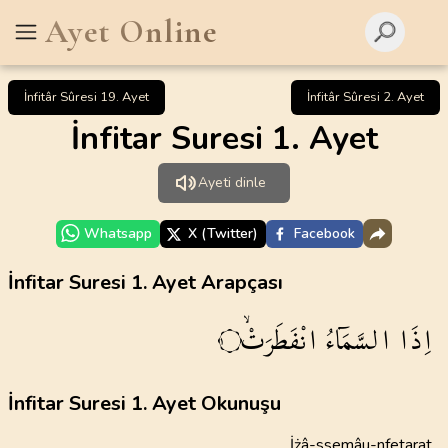
Ayet Online
İnfitâr Sûresi 19. Ayet
İnfitâr Sûresi 2. Ayet
İnfitar Suresi 1. Ayet
Ayeti dinle
Whatsapp
X (Twitter)
Facebook
İnfitar Suresi 1. Ayet Arapçası
اِذَا
السَّمَٓاءُ
انْفَطَرَتْۙ
١
İnfitar Suresi 1. Ayet Okunuşu
İżâ-ssemâu-nfetarat