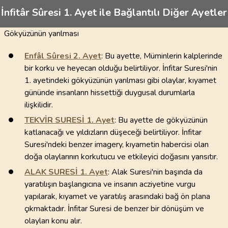
İnfitâr Sûresi 1. Ayet ile Bağlantılı Diğer Ayetler
Gökyüzünün yarılması
Enfâl Sûresi
2
. Ayet
: Bu ayette, Müminlerin kalplerinde
bir korku ve heyecan olduğu belirtiliyor. İnfitar Suresi'nin
1. ayetindeki gökyüzünün yarılması gibi olaylar, kıyamet
gününde insanların hissettiği duygusal durumlarla
ilişkilidir.
TEKVİR SURESİ
1
. Ayet
: Bu ayette de gökyüzünün
katlanacağı ve yıldızların düşeceği belirtiliyor. İnfitar
Suresi'ndeki benzer imagery, kıyametin habercisi olan
doğa olaylarının korkutucu ve etkileyici doğasını yansıtır.
ALAK SURESİ
1
. Ayet
: Alak Suresi'nin başında da
yaratılışın başlangıcına ve insanın acziyetine vurgu
yapılarak, kıyamet ve yaratılış arasındaki bağ ön plana
çıkmaktadır. İnfitar Suresi de benzer bir dönüşüm ve
olayları konu alır.