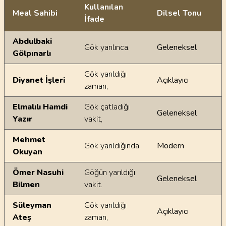
Kullanılan
Meal Sahibi
Dilsel Tonu
İfade
Ayetin meallerindeki dilsel farklılıklar
Abdulbaki
Gök yarılınca.
Geleneksel
Gölpınarlı
Gök yarıldığı
Diyanet İşleri
Açıklayıcı
zaman,
Elmalılı Hamdi
Gök çatladığı
Geleneksel
Yazır
vakit,
Mehmet
Gök yarıldığında,
Modern
Okuyan
Ömer Nasuhi
Göğün yarıldığı
Geleneksel
Bilmen
vakit.
Süleyman
Gök yarıldığı
Açıklayıcı
Ateş
zaman,