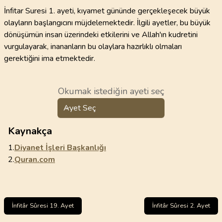
İnfitar Suresi 1. ayeti, kıyamet gününde gerçekleşecek büyük
olayların başlangıcını müjdelemektedir. İlgili ayetler, bu büyük
dönüşümün insan üzerindeki etkilerini ve Allah'ın kudretini
vurgulayarak, inananların bu olaylara hazırlıklı olmaları
gerektiğini ima etmektedir.
Okumak istediğin ayeti seç
Ayet Seç
Kaynakça
1.
Diyanet İşleri Başkanlığı
2.
Quran.com
İnfitâr Sûresi 19. Ayet
İnfitâr Sûresi 2. Ayet