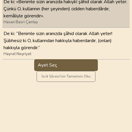
De ki: «Benimle sizin aranızda hakıykî şâhid olarak Allah yeter.
Çünkü O, kullarının (her şeyinden) cidden haberdârdır,
kemâliyle görendir».
Hasan Basri Çantay
De ki: “Benimle sizin aranızda şâhid olarak Allah yeter!
Şübhesiz ki O, kullarından hakkıyla haberdardır, (onları)
hakkıyla görendir.”
Hayrat Neşriyat
Ayet Seç
İsrâ Sûresi'nin Tamamını Oku