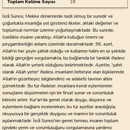
Toplam Kelime Sayısı
18
İsrâ Suresi, Mekke döneminde nazil olmuş bir suredir ve
çoğunlukla insanlığa yol gösterici ilkeler, ahlaki değerler ve
toplumsal normlar üzerine yoğunlaşmaktadır. Bu surede,
özellikle insanın yaratılışı, Allah'a kulluğun önemi ve
peygamberliğin anlamı üzerinde durulmaktadır. 96. ayet,
Allah'ın her şeyin şahidi olduğu ve kullarının halini en iyi şekilde
bildiği gerçeğini vurgulamakta, bu bağlamda bir tanıklık ifadesi
olarak Allah'ın yeterli olduğunu belirtmektedir. Ayette, 'şahit
olarak Allah yeter' ifadesi, insanların birbiriyle olan ilişkilerinde
Allah'ın gözetleyici, bilgilendirici ve adaletli tavrının altını
çizmektedir. Bu tür ifadeler, insanlara kendi eylemlerinin
sonuçlarını düşünmeleri için bir fırsat sunar ve sorumluluk
bilincini artırır. Kur'an'da genel olarak duygu, düşünce ve
eylemlerin bağlamı incelenirken, bu tür ayetler aracılığıyla,
okuyucuya bir gerçeklik duygusu ve manevi bir sorumluluk
aşılanmaktadır. İsrâ Suresi'nin genel teması, insanın toplum
içindeki yerini ve sorumluluğunu sorgulamasına yardımcı