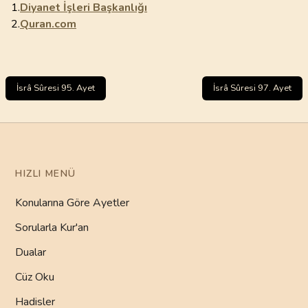
1.
Diyanet İşleri Başkanlığı
2.
Quran.com
İsrâ Sûresi 95. Ayet
İsrâ Sûresi 97. Ayet
HIZLI MENÜ
Konularına Göre Ayetler
Sorularla Kur'an
Dualar
Cüz Oku
Hadisler