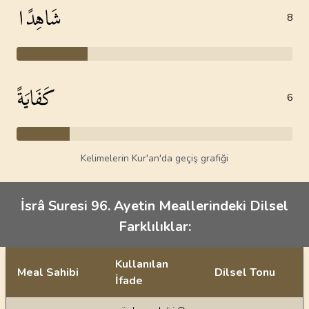
شَاهِدًا
8
كَفَايَةً
6
Kelimelerin Kur'an'da geçiş grafiği
İsrâ Suresi 96. Ayetin Meallerindeki Dilsel
Farklılıklar:
Kullanılan
Meal Sahibi
Dilsel Tonu
İfade
Ayetin meallerindeki dilsel farklılıklar