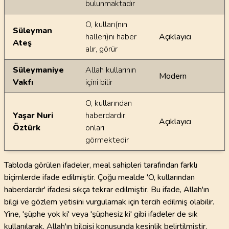
bulunmaktadır
O, kulları(nın
Süleyman
halleri)ni haber
Açıklayıcı
Ateş
alır, görür
Süleymaniye
Allah kullarının
Modern
Vakfı
içini bilir
O, kullarından
Yaşar Nuri
haberdardır,
Açıklayıcı
Öztürk
onları
görmektedir
Tabloda görülen ifadeler, meal sahipleri tarafından farklı
biçimlerde ifade edilmiştir. Çoğu mealde 'O, kullarından
haberdardır' ifadesi sıkça tekrar edilmiştir. Bu ifade, Allah'ın
bilgi ve gözlem yetisini vurgulamak için tercih edilmiş olabilir.
Yine, 'şüphe yok ki' veya 'şüphesiz ki' gibi ifadeler de sık
kullanılarak, Allah'ın bilgisi konusunda kesinlik belirtilmiştir.