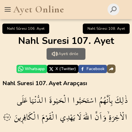
Ayet Online
Nahl Sûresi 106. Ayet
Nahl Sûresi 108. Ayet
Nahl Suresi 107. Ayet
Ayeti dinle
Whatsapp
X (Twitter)
Facebook
Nahl Suresi 107. Ayet Arapçası
ذٰلِكَ
بِاَنَّهُمُ
اسْتَحَبُّوا
الْحَيٰوةَ
الدُّنْيَا
عَلَى
الْاٰخِرَةِۙ
وَاَنَّ
اللّٰهَ
لَا
يَهْدِي
الْقَوْمَ
الْكَافِر۪ينَ
١٠٧