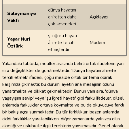
dünya hayatını
Süleymaniye
ahiretten daha
Açıklayıcı
Vakfı
çok sevmeleri
şu iğreti hayatı
Yaşar Nuri
âhirete tercih
Modern
Öztürk
etmişlerdir
Yukarıdaki tabloda, mealler arasında belirli ortak ifadelerin yanı
sıra değişiklikler de görülmektedir. 'Dünya hayatını ahirete
tercih etmek' ifadesi, çoğu mealde ortak bir tema olarak
karşımıza çıkmakta; bu durum, ayetin ana mesajının özünü
yansıtmakta ve dikkat çekmektedir. Bunun yanı sıra, 'dünya
yaşayışını sevip' veya 'şu iğreti hayatı' gibi farklı ifadeler, dilsel
anlamda farklılıklar ortaya koymakta ve bu da okuyucuya farklı
bir bakış açısı sunmaktadır. Bu tür farklılıklar, bazen anlamda
ciddi farklılıklar yaratabilirken, diğer zamanlarda yalnızca dilin
akıcılığı ve üslubu ile ilgili tercihlerin yansımasıdır. Genel olarak,