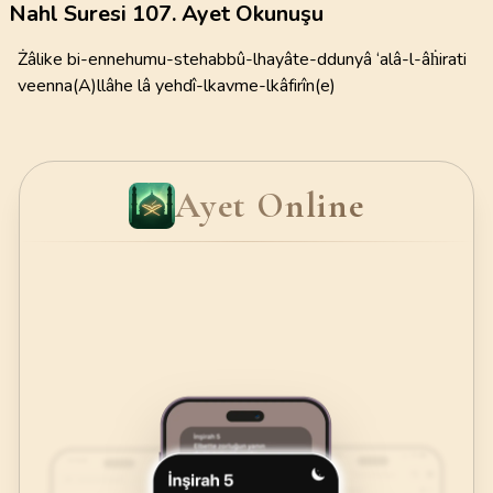
Nahl Suresi 107. Ayet Okunuşu
Żâlike bi-ennehumu-stehabbû-lhayâte-ddunyâ ‘alâ-l-âḣirati
veenna(A)llâhe lâ yehdî-lkavme-lkâfirîn(e)
Ayet Online