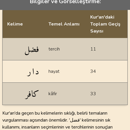
Bilgiler ve Görselleştirme:
Kur'an'daki
Kelime
Temel Anlamı
Toplam Geçiş
Sayısı
İstatiksel bilgiler
فضل
tercih
11
دار
hayat
34
كافر
kâfir
33
Kur'an'da geçen bu kelimelerin sıklığı, belirli temaların
vurgulanması açısından önemlidir. 'فضل' kelimesinin sık
kullanımı, insanların seçimlerinin ve tercihlerinin sonuçları