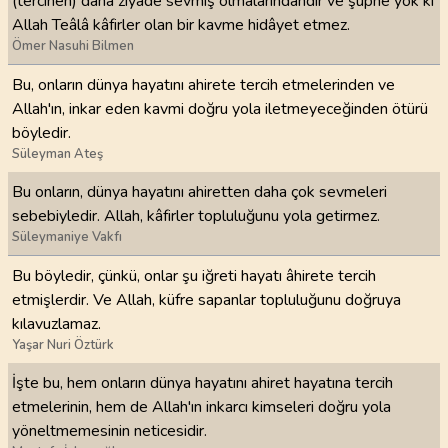
(tercihen) daha ziyâde sevmiş olmalarındandır ve şüphe yok ki
Allah Teâlâ kâfirler olan bir kavme hidâyet etmez.
Ömer Nasuhi Bilmen
Bu, onların dünya hayatını ahirete tercih etmelerinden ve
Allah'ın, inkar eden kavmi doğru yola iletmeyeceğinden ötürü
böyledir.
Süleyman Ateş
Bu onların, dünya hayatını ahiretten daha çok sevmeleri
sebebiyledir. Allah, kâfirler topluluğunu yola getirmez.
Süleymaniye Vakfı
Bu böyledir, çünkü, onlar şu iğreti hayatı âhirete tercih
etmişlerdir. Ve Allah, küfre sapanlar topluluğunu doğruya
kılavuzlamaz.
Yaşar Nuri Öztürk
İşte bu, hem onların dünya hayatını ahiret hayatına tercih
etmelerinin, hem de Allah'ın inkarcı kimseleri doğru yola
yöneltmemesinin neticesidir.