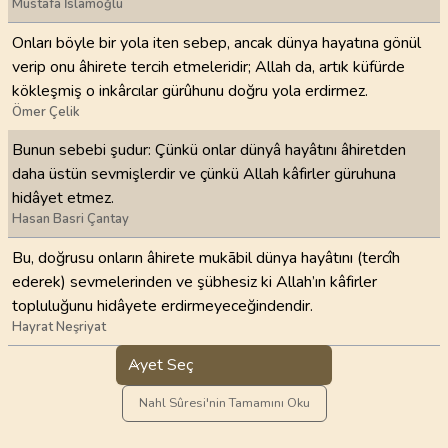
Mustafa İslamoğlu
Onları böyle bir yola iten sebep, ancak dünya hayatına gönül
verip onu âhirete tercih etmeleridir; Allah da, artık küfürde
kökleşmiş o inkârcılar gürûhunu doğru yola erdirmez.
Ömer Çelik
Bunun sebebi şudur: Çünkü onlar dünyâ hayâtını âhiretden
daha üstün sevmişlerdir ve çünkü Allah kâfirler güruhuna
hidâyet etmez.
Hasan Basri Çantay
Bu, doğrusu onların âhirete mukābil dünya hayâtını (tercîh
ederek) sevmelerinden ve şübhesiz ki Allah’ın kâfirler
topluluğunu hidâyete erdirmeyeceğindendir.
Hayrat Neşriyat
Ayet Seç
Nahl Sûresi'nin Tamamını Oku