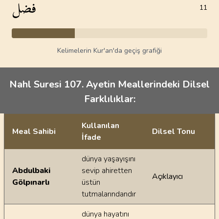
فضل
11
Kelimelerin Kur'an'da geçiş grafiği
Nahl Suresi 107. Ayetin Meallerindeki Dilsel
Farklılıklar:
Kullanılan
Meal Sahibi
Dilsel Tonu
İfade
Ayetin meallerindeki dilsel farklılıklar
dünya yaşayışını
Abdulbaki
sevip ahiretten
Açıklayıcı
Gölpınarlı
üstün
tutmalarındandır
dünya hayatını