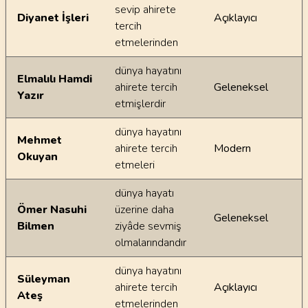
sevip ahirete
Diyanet İşleri
Açıklayıcı
tercih
etmelerinden
dünya hayatını
Elmalılı Hamdi
ahirete tercih
Geleneksel
Yazır
etmişlerdir
dünya hayatını
Mehmet
ahirete tercih
Modern
Okuyan
etmeleri
dünya hayatı
Ömer Nasuhi
üzerine daha
Geleneksel
Bilmen
ziyâde sevmiş
olmalarındandır
dünya hayatını
Süleyman
ahirete tercih
Açıklayıcı
Ateş
etmelerinden