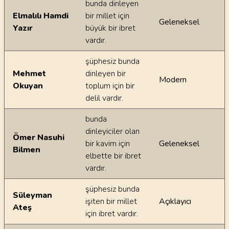
bunda dinleyen
Elmalılı Hamdi
bir millet için
Geleneksel
Yazır
büyük bir ibret
vardır.
şüphesiz bunda
Mehmet
dinleyen bir
Modern
Okuyan
toplum için bir
delil vardır.
bunda
dinleyiciler olan
Ömer Nasuhi
bir kavim için
Geleneksel
Bilmen
elbette bir ibret
vardır.
şüphesiz bunda
Süleyman
işiten bir millet
Açıklayıcı
Ateş
için ibret vardır.