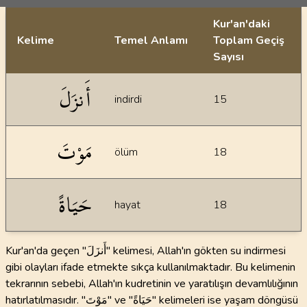
Kur'an'daki
Kelime
Temel Anlamı
Toplam Geçiş
Sayısı
İstatiksel bilgiler
أَنزَلَ
indirdi
15
مَوْتَ
ölüm
18
حَيَاةً
hayat
18
Kur'an'da geçen "أَنزَلَ" kelimesi, Allah'ın gökten su indirmesi
gibi olayları ifade etmekte sıkça kullanılmaktadır. Bu kelimenin
tekrarının sebebi, Allah'ın kudretinin ve yaratılışın devamlılığının
hatırlatılmasıdır. "مَوْتَ" ve "حَيَاةً" kelimeleri ise yaşam döngüsü