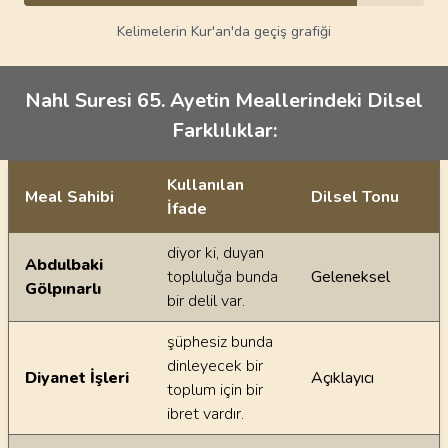
Kelimelerin Kur'an'da geçiş grafiği
Nahl Suresi 65. Ayetin Meallerindeki Dilsel
Farklılıklar:
Kullanılan
Meal Sahibi
Dilsel Tonu
İfade
Ayetin meallerindeki dilsel farklılıklar
diyor ki, duyan
Abdulbaki
topluluğa bunda
Geleneksel
Gölpınarlı
bir delil var.
şüphesiz bunda
dinleyecek bir
Diyanet İşleri
Açıklayıcı
toplum için bir
ibret vardır.