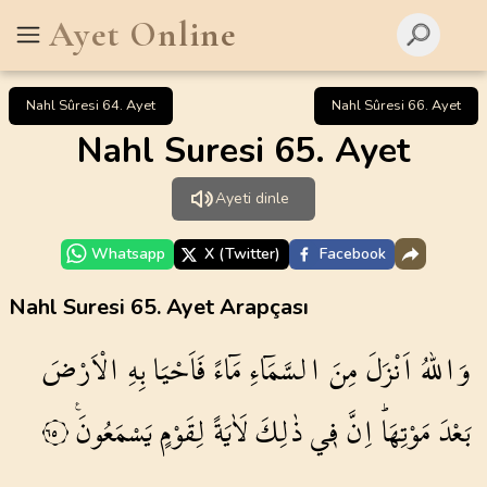
Ayet Online
Nahl Sûresi 64. Ayet
Nahl Sûresi 66. Ayet
Nahl Suresi 65. Ayet
Ayeti dinle
Whatsapp
X (Twitter)
Facebook
Nahl Suresi 65. Ayet Arapçası
وَاللّٰهُ
اَنْزَلَ
مِنَ
السَّمَٓاءِ
مَٓاءً
فَاَحْيَا
بِهِ
الْاَرْضَ
بَعْدَ
مَوْتِهَاۜ
اِنَّ
ف۪ي
ذٰلِكَ
لَاٰيَةً
لِقَوْمٍ
يَسْمَعُونَ۟
٦٥