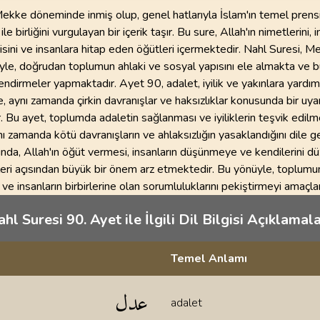
ekke döneminde inmiş olup, genel hatlarıyla İslam'ın temel prensi
 ile birliğini vurgulayan bir içerik taşır. Bu sure, Allah'ın nimetlerini, 
isini ve insanlara hitap eden öğütleri içermektedir. Nahl Suresi, M
yle, doğrudan toplumun ahlaki ve sosyal yapısını ele almakta ve
endirmeler yapmaktadır. Ayet 90, adalet, iyilik ve yakınlara yardım
 aynı zamanda çirkin davranışlar ve haksızlıklar konusunda bir uya
 Bu ayet, toplumda adaletin sağlanması ve iyiliklerin teşvik edilme
ynı zamanda kötü davranışların ve ahlaksızlığın yasaklandığını dile ge
nda, Allah'ın öğüt vermesi, insanların düşünmeye ve kendilerini 
leri açısından büyük bir önem arz etmektedir. Bu yönüyle, toplumu
ve insanların birbirlerine olan sorumluluklarını pekiştirmeyi amaçl
hl Suresi 90. Ayet ile İlgili Dil Bilgisi Açıklamala
Temel Anlamı
klamaları
عدل
adalet