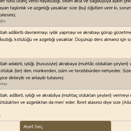
r türlü utanç verici hayasızlığı, selim akla ve sağduyuya aykırı çirki
sayan taşkınlık ve azgınlığı yasaklar: size (bu) öğütleri verir ki, sorum
ilesiniz.
ğlu
llah adâletli davranmayı, iyilik yapmayı ve akrabayı görüp gözetm
sızlığı, kötülüğü ve azgınlığı yasaklar. Düşünüp ders almanız için s
lah adaleti, iyiliği, (hususiyle) akrabaya (muhtâc oldukları şeyleri
kötülük (ler) den, münkerden, zulm ve tecebbürden nehyeder. Size
iyice dinleyib ve anlayıb tutasınız.
ntay
llah, adâleti, iyiliği ve akrabâya (muhtaç oldukları şeyleri) vermeyi
ötülükten ve azgınlıktan da men‘ eder. İbret alasınız diye size (All
t
Ayet Seç