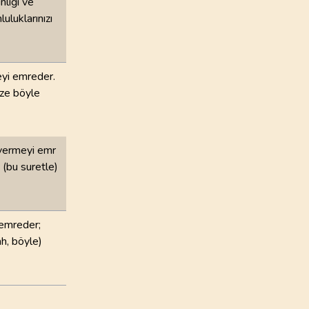
nliği ve
luluklarınızı
eyi emreder.
ize böyle
) vermeyi emr
 (bu suretle)
 emreder;
ah, böyle)