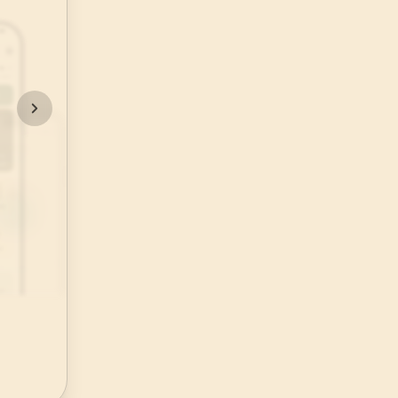
48
.
Fetih Suresi
29
AYET
52
.
Tur Suresi
49
AYET
56
.
Vakia Suresi
96
AYET
60
.
Mumtehine Suresi
13
AYET
64
.
Tegabun Suresi
18
AYET
68
.
Kalem Suresi
52
AYET