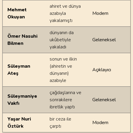
ahiret ve dünya
Mehmet
azabıyla
Modern
Okuyan
yakalamıştı
dünyanın da
Ömer Nasuhi
ukûbetiyle
Geleneksel
Bilmen
yakaladı
sonun ve ilkin
Süleyman
(ahiretin ve
Açıklayıcı
Ateş
dünyanın)
azabıyle
çağdaşlarına ve
Süleymaniye
sonrakilere
Geleneksel
Vakfı
ibretlik yaptı
Yaşar Nuri
bir ceza ile
Modern
Öztürk
çarptı