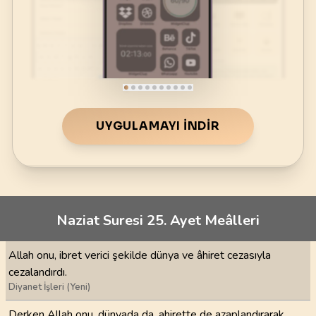
UYGULAMAYI İNDIR
Naziat Suresi 25. Ayet Meâlleri
Allah onu, ibret verici şekilde dünya ve âhiret cezasıyla
cezalandırdı.
Diyanet İşleri (Yeni)
Derken Allah onu, dünyada da, ahirette de azaplandırarak