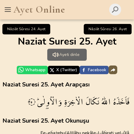
Ayet Online
Nâziât Sûresi 24. Ayet
Nâziât Sûresi 26. Ayet
Naziat Suresi 25. Ayet
Ayeti dinle
Whatsapp
X (Twitter)
Facebook
Naziat Suresi 25. Ayet Arapçası
فَاَخَذَهُ
اللّٰهُ
نَكَالَ
الْاٰخِرَةِ
وَالْاُو۫لٰىۜ
٢٥
Naziat Suresi 25. Ayet Okunuşu
Fe-eḣażehu(A)llâhu nekâle-l-âḣirati vel-ûlâ