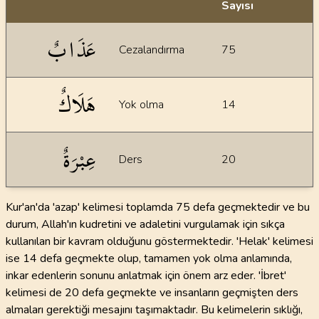
Sayısı
İstatiksel bilgiler
عَذَابٌ
Cezalandırma
75
هَلَاكٌ
Yok olma
14
عِبْرَةٌ
Ders
20
Kur'an'da 'azap' kelimesi toplamda 75 defa geçmektedir ve bu
durum, Allah'ın kudretini ve adaletini vurgulamak için sıkça
kullanılan bir kavram olduğunu göstermektedir. 'Helak' kelimesi
ise 14 defa geçmekte olup, tamamen yok olma anlamında,
inkar edenlerin sonunu anlatmak için önem arz eder. 'İbret'
kelimesi de 20 defa geçmekte ve insanların geçmişten ders
almaları gerektiği mesajını taşımaktadır. Bu kelimelerin sıklığı,