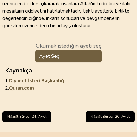
üzerinden bir ders çıkararak insanlara Allah'ın kudretini ve ilahi
mesajların ciddiyetini hatırlatmaktadır. İlişkili ayetlerle birlikte
değerlendirildiğinde, inkarın sonuçları ve peygamberlerin
görevleri üzerine derin bir anlayış oluşturur.
Okumak istediğin ayeti seç
Ayet Seç
Kaynakça
1.
Diyanet İşleri Başkanlığı
2.
Quran.com
Nâziât Sûresi 24. Ayet
Nâziât Sûresi 26. Ayet