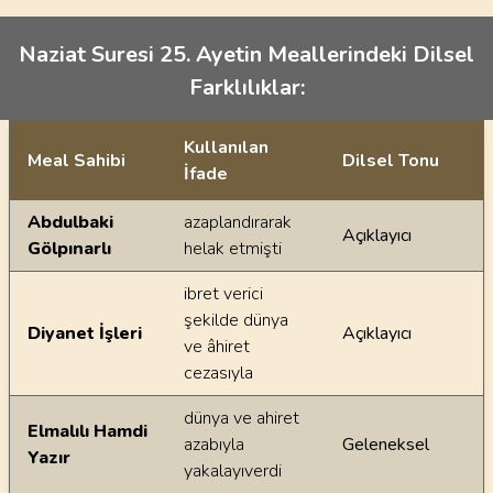
Naziat Suresi 25. Ayetin Meallerindeki Dilsel
Farklılıklar:
Kullanılan
Meal Sahibi
Dilsel Tonu
İfade
Ayetin meallerindeki dilsel farklılıklar
Abdulbaki
azaplandırarak
Açıklayıcı
Gölpınarlı
helak etmişti
ibret verici
şekilde dünya
Diyanet İşleri
Açıklayıcı
ve âhiret
cezasıyla
dünya ve ahiret
Elmalılı Hamdi
azabıyla
Geleneksel
Yazır
yakalayıverdi