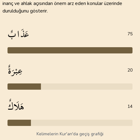
inanç ve ahlak açısından önem arz eden konular üzerinde
durulduğunu gösterir.
عَذَابٌ
75
عِبْرَةٌ
20
هَلَاكٌ
14
Kelimelerin Kur'an'da geçiş grafiği