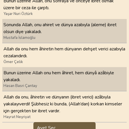
Bunun üzerine Allah, onu sonraya ve önceye ibret olmak
üzere bir ceza ile çarptı.
Yaşar Nuri Öztürk
Sonunda Allah, onu ahiret ve dünya azabıyla (aleme) ibret
olsun diye yakaladı.
Mustafa İslamoğlu
Allah da onu hem âhiretin hem dünyanın dehşet verici azabıyla
cezalandırdı.
Ömer Çelik
Bunun üzerine Allah onu hem âhiret, hem dünyâ azâbiyle
yakaladı.
Hasan Basri Çantay
Allah da onu, âhiretin ve dünyanın (ibret verici) azâbıyla
yakalayıverdi! Şübhesiz ki bunda, (Allah’dan) korkan kimseler
için gerçekten bir ibret vardır.
Hayrat Neşriyat
Ayet Seç