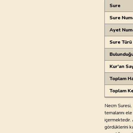
Genel Bilgiler
Sure
Sure Numa
Ayet Num
Sure Türü
Bulunduğ
Kur'an Sa
Toplam Ha
Toplam Ke
Necm Suresi, 
temalarını ele 
içermektedir.
gördüklerini k