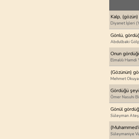
69
.
Hakka Suresi
52
AYET
Kalp, (gözün)
73
.
Muzzemmil Sures
Diyanet İşleri (
20
AYET
Gönlü, gördü
Abdulbaki Gölp
77
.
Murselat Suresi
50
AYET
Onun gördüğün
Elmalılı Hamdi 
81
.
Tekvir Suresi
(Gözünün) gö
29
AYET
Mehmet Okuya
85
.
Buruc Suresi
Gördüğü şeyi 
22
AYET
Ömer Nasuhi B
Gönül gördüğ
89
.
Fecr Suresi
30
AYET
Süleyman Ateş
(Muhammed’in
93
.
Duha Suresi
Süleymaniye Va
11
AYET