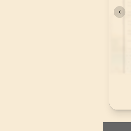
45
.
Casiye Suresi
37
AYET
49
.
Hucurat Suresi
18
AYET
53
.
Necm Suresi
62
AYET
57
.
Hadid Suresi
29
AYET
61
.
Saff Suresi
14
AYET
65
.
Talak Suresi
12
AYET