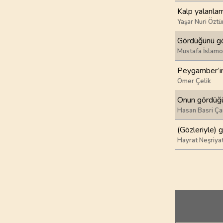
Kalp yalanla
97
.
Kadir Suresi
Yaşar Nuri Öztü
5
AYET
Gördüğünü gö
Mustafa İslamo
101
.
Karia Suresi
11
AYET
Peygamber’in
Ömer Çelik
105
.
Fil Suresi
Onun gördüğün
5
AYET
Hasan Basri Ça
109
.
Kafirun Suresi
(Gözleriyle) 
6
AYET
Hayrat Neşriya
113
.
Felak Suresi
5
AYET