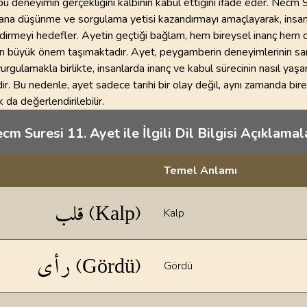
bu deneyimin gerçekliğini kalbinin kabul ettiğini ifade eder. Necm S
nsana düşünme ve sorgulama yetisi kazandırmayı amaçlayarak, insan
ndirmeyi hedefler. Ayetin geçtiği bağlam, hem bireysel inanç hem
an büyük önem taşımaktadır. Ayet, peygamberin deneyimlerinin sa
rgulamakla birlikte, insanlarda inanç ve kabul sürecinin nasıl yaşa
. Bu nedenle, ayet sadece tarihi bir olay değil, aynı zamanda bire
 da değerlendirilebilir.
cm Suresi 11. Ayet ile İlgili Dil Bilgisi Açıklamala
Temel Anlamı
klamaları
قلب (Kalp)
Kalp
رأى (Gördü)
Gördü