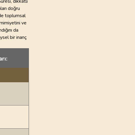
uresi, dikkatli
ları doğru
 de toplumsal
mimiyetini ve
ndığını da
ysel bir inanç
rı: