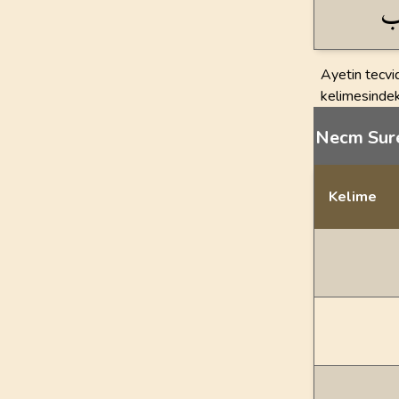
Ayetin tecvid
Necm Sures
Kelime
İstatiksel bilgi