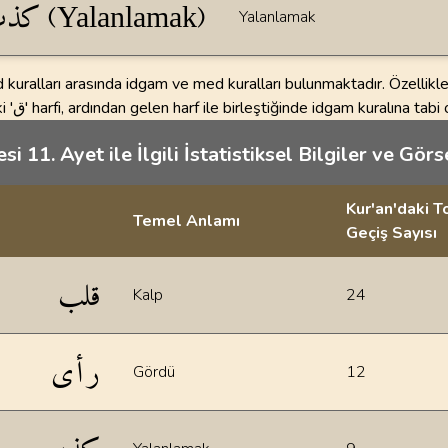
كذب (Yalanlamak)
Yalanlamak
 kuralları arasında idgam ve med kuralları bulunmaktadır. Özellikle 'لب
kelimesindeki 'ق' harfi, ardından gelen harf ile birleştiğinde idgam kuralına ta
i 11. Ayet ile İlgili İstatistiksel Bilgiler ve Görs
Kur'an'daki 
Temel Anlamı
Geçiş Sayısı
ler
قلب
Kalp
24
رأى
Gördü
12