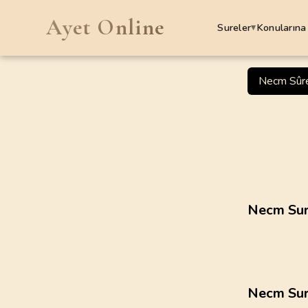
Ayet Online
Sureler
Konularına
▾
SURELER
Necm Sûre
1
.
Fatiha Suresi
7
AYET
5
.
Maide Suresi
120
AYET
9
.
Tevbe Suresi
Necm Sur
129
AYET
13
.
Rad Suresi
43
AYET
Necm Sur
17
.
Isra Suresi