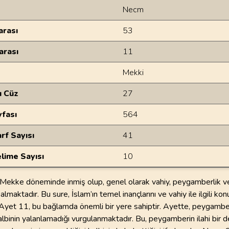
Necm
rası
53
arası
11
Mekki
u Cüz
27
yfası
564
rf Sayısı
41
lime Sayısı
10
Mekke döneminde inmiş olup, genel olarak vahiy, peygamberlik v
almaktadır. Bu sure, İslam’ın temel inançlarını ve vahiy ile ilgili konu
 Ayet 11, bu bağlamda önemli bir yere sahiptir. Ayette, peygambe
albinin yalanlamadığı vurgulanmaktadır. Bu, peygamberin ilahi bir 