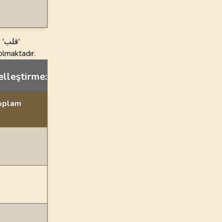
ق'
bi olmaktadır.
elleştirme:
Toplam