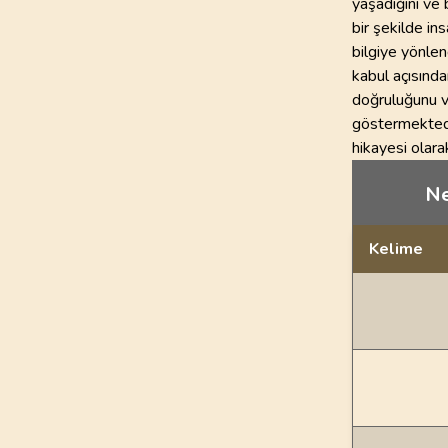
yaşadığını ve 
bir şekilde i
bilgiye yönle
kabul açısınd
doğruluğunu vu
göstermektedir
hikayesi olarak
Ne
Kelime
Dil bilgisi açı