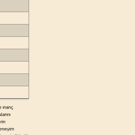
e inanç
larını
rin
deneyim