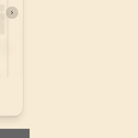
48
.
Fetih Suresi
29
AYET
52
.
Tur Suresi
49
AYET
56
.
Vakia Suresi
96
AYET
60
.
Mumtehine Suresi
13
AYET
64
.
Tegabun Suresi
18
AYET
68
.
Kalem Suresi
52
AYET