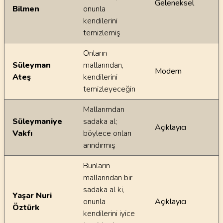
Geleneksel
Bilmen
onunla
kendilerini
temizlemiş
Onların
Süleyman
mallarından,
Modern
Ateş
kendilerini
temizleyeceğin
Mallarımdan
Süleymaniye
sadaka al;
Açıklayıcı
Vakfı
böylece onları
arındırmış
Bunların
mallarından bir
sadaka al ki,
Yaşar Nuri
onunla
Açıklayıcı
Öztürk
kendilerini iyice