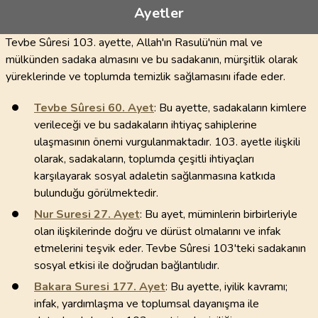
Ayetler
Tevbe Sûresi 103. ayette, Allah'ın Rasulü'nün mal ve
mülkünden sadaka almasını ve bu sadakanın, mürşitlik olarak
yüreklerinde ve toplumda temizlik sağlamasını ifade eder.
Tevbe Sûresi
60
. Ayet
: Bu ayette, sadakaların kimlere
verileceği ve bu sadakaların ihtiyaç sahiplerine
ulaşmasının önemi vurgulanmaktadır. 103. ayetle ilişkili
olarak, sadakaların, toplumda çeşitli ihtiyaçları
karşılayarak sosyal adaletin sağlanmasına katkıda
bulunduğu görülmektedir.
Nur Suresi
27
. Ayet
: Bu ayet, müminlerin birbirleriyle
olan ilişkilerinde doğru ve dürüst olmalarını ve infak
etmelerini teşvik eder. Tevbe Sûresi 103'teki sadakanın
sosyal etkisi ile doğrudan bağlantılıdır.
Bakara Suresi
177
. Ayet
: Bu ayette, iyilik kavramı;
infak, yardımlaşma ve toplumsal dayanışma ile