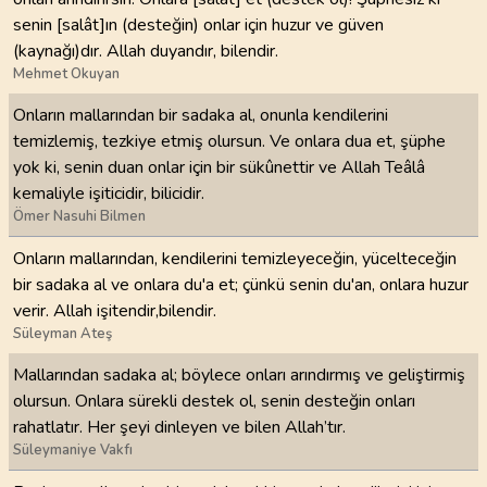
senin [salât]ın (desteğin) onlar için huzur ve güven
(kaynağı)dır. Allah duyandır, bilendir.
Mehmet Okuyan
Onların mallarından bir sadaka al, onunla kendilerini
temizlemiş, tezkiye etmiş olursun. Ve onlara dua et, şüphe
yok ki, senin duan onlar için bir sükûnettir ve Allah Teâlâ
kemaliyle işiticidir, bilicidir.
Ömer Nasuhi Bilmen
Onların mallarından, kendilerini temizleyeceğin, yücelteceğin
bir sadaka al ve onlara du'a et; çünkü senin du'an, onlara huzur
verir. Allah işitendir,bilendir.
Süleyman Ateş
Mallarından sadaka al; böylece onları arındırmış ve geliştirmiş
olursun. Onlara sürekli destek ol, senin desteğin onları
rahatlatır. Her şeyi dinleyen ve bilen Allah’tır.
Süleymaniye Vakfı