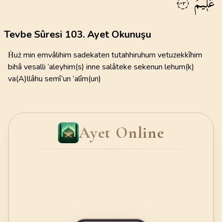
عَل۪يمٌ
١٠٣
Tevbe Sûresi 103. Ayet Okunuşu
Ḣuż min emvâlihim sadekaten tutahhiruhum vetuzekkîhim
bihâ vesalli ‘aleyhim(s) inne salâteke sekenun lehum(k)
va(A)llâhu semî’un ‘alîm(un)
Ayet Online