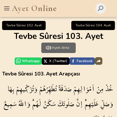
Ayet Online
Tevbe Sûresi 102. Ayet
Tevbe Sûresi 104. Ayet
Tevbe Sûresi 103. Ayet
Ayeti dinle
Whatsapp
X (Twitter)
Facebook
Tevbe Sûresi 103. Ayet Arapçası
خُذْ
مِنْ
اَمْوَالِهِمْ
صَدَقَةً
تُطَهِّرُهُمْ
وَتُزَكّ۪يهِمْ
بِهَا
وَصَلِّ
عَلَيْهِمْۜ
اِنَّ
صَلٰوتَكَ
سَكَنٌ
لَهُمْۜ
وَاللّٰهُ
سَم۪يعٌ