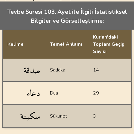
Tevbe Suresi 103. Ayet ile İlgili İstatistiksel
Bilgiler ve Görselleştirme:
Kur'an'daki
Kelime
Temel Anlamı
Toplam Geçiş
Sayısı
İstatiksel bilgiler
صدقة
Sadaka
14
دعاء
Dua
29
سكينة
Sükunet
3