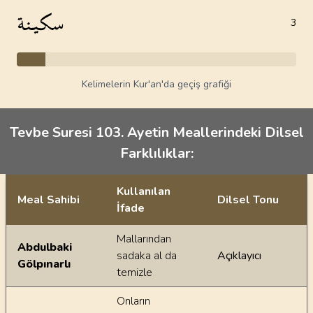
سكينة
3
Kelimelerin Kur'an'da geçiş grafiği
Tevbe Suresi 103. Ayetin Meallerindeki Dilsel
Farklılıklar:
Kullanılan
Meal Sahibi
Dilsel Tonu
İfade
Ayetin meallerindeki dilsel farklılıklar
Mallarından
Abdulbaki
sadaka al da
Açıklayıcı
Gölpınarlı
temizle
Onların