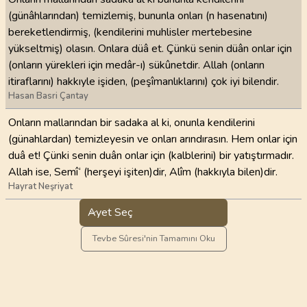
(günâhlarından) temizlemiş, bununla onları (n hasenatını)
bereketlendirmiş, (kendilerini muhlisler mertebesine
yükseltmiş) olasın. Onlara düâ et. Çünkü senin düân onlar için
(onların yürekleri için medâr-ı) sükûnetdir. Allah (onların
itiraflarını) hakkıyle işiden, (peşîmanlıklarını) çok iyi bilendir.
Hasan Basri Çantay
Onların mallarından bir sadaka al ki, onunla kendilerini
(günahlardan) temizleyesin ve onları arındırasın. Hem onlar için
duâ et! Çünki senin duân onlar için (kalblerini) bir yatıştırmadır.
Allah ise, Semî‘ (herşeyi işiten)dir, Alîm (hakkıyla bilen)dir.
Hayrat Neşriyat
Ayet Seç
Tevbe Sûresi'nin Tamamını Oku