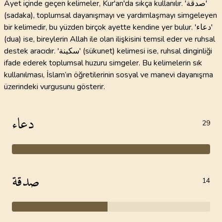
Ayet içinde geçen kelimeler, Kur'an'da sıkça kullanılır. 'صدقة'
(sadaka), toplumsal dayanışmayı ve yardımlaşmayı simgeleyen
bir kelimedir, bu yüzden birçok ayette kendine yer bulur. 'دعاء'
(dua) ise, bireylerin Allah ile olan ilişkisini temsil eder ve ruhsal
destek aracıdır. 'سكينة' (sükunet) kelimesi ise, ruhsal dinginliği
ifade ederek toplumsal huzuru simgeler. Bu kelimelerin sık
kullanılması, İslam’ın öğretilerinin sosyal ve manevi dayanışma
üzerindeki vurgusunu gösterir.
دعاء
29
صدقة
14