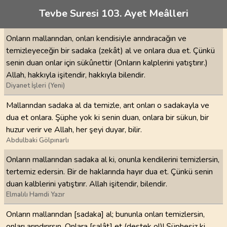
Tevbe Suresi 103. Ayet Meâlleri
Onların mallarından, onları kendisiyle arındıracağın ve
temizleyeceğin bir sadaka (zekât) al ve onlara dua et. Çünkü
senin duan onlar için sükûnettir (Onların kalplerini yatıştırır.)
Allah, hakkıyla işitendir, hakkıyla bilendir.
Diyanet İşleri (Yeni)
Mallarından sadaka al da temizle, arıt onları o sadakayla ve
dua et onlara. Şüphe yok ki senin duan, onlara bir sükun, bir
huzur verir ve Allah, her şeyi duyar, bilir.
Abdulbaki Gölpınarlı
Onların mallarından sadaka al ki, onunla kendilerini temizlersin,
tertemiz edersin. Bir de haklarında hayır dua et. Çünkü senin
duan kalblerini yatıştırır. Allah işitendir, bilendir.
Elmalılı Hamdi Yazır
Onların mallarından [sadaka] al; bununla onları temizlersin,
onları arındırırsın. Onlara [salât] et (destek ol)! Şüphesiz ki