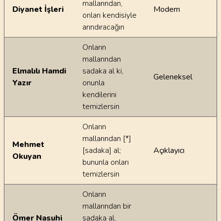
mallarından,
Diyanet İşleri
Modern
onları kendisiyle
arındıracağın
Onların
mallarından
Elmalılı Hamdi
sadaka al ki,
Geleneksel
Yazır
onunla
kendilerini
temizlersin
Onların
mallarından [*]
Mehmet
[sadaka] al;
Açıklayıcı
Okuyan
bununla onları
temizlersin
Onların
mallarından bir
Ömer Nasuhi
sadaka al,