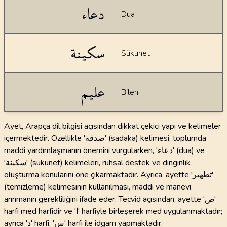
دعاء
Dua
سكينة
Sükunet
عليم
Bilen
Ayet, Arapça dil bilgisi açısından dikkat çekici yapı ve kelimeler
içermektedir. Özellikle 'صدقة' (sadaka) kelimesi, toplumda
maddi yardımlaşmanın önemini vurgularken, 'دعاء' (dua) ve
'سكينة' (sükunet) kelimeleri, ruhsal destek ve dinginlik
oluşturma konularını öne çıkarmaktadır. Ayrıca, ayette 'تطهير'
(temizleme) kelimesinin kullanılması, maddi ve manevi
arınmanın gerekliliğini ifade eder. Tecvid açısından, ayette 'ص'
harfi med harfidir ve 'ا' harfiyle birleşerek med uygulanmaktadır;
ayrıca 'د' harfi, 'س' harfi ile idgam yapmaktadır.