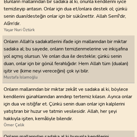
Bunların mallarından bir sadaka al ki, onunla kendilerini iyice
temizleyip arıtasın. Onlar için dua et/onlara destek ol; çünkü
senin duan/desteğin onlar için bir sükûnettir. Allah Semî'dir,
Alîm'dir.
Yaşar Nuri Öztürk
Onların Allah'a sadakatlerini ifade için mallarından bir miktar
sadaka al; bu sayede, onların temizlenmelerine ve inkişafına
yol açmış olursun. Ve onları dua ile destekle; çünkü senin
duan, onlar için bir gönül ferahlığıdır: Hem Allah tüm (duaları)
işitir ve (kime neyi vereceğini) çok iyi bilir.
Mustafa İslamoğlu
Onların mallarından bir miktar zekât ve sadaka al ki, böylece
kendilerini günahlarından arındırıp tertemiz kılasın. Ayrıca onlar
için dua ve istiğfar et. Çünkü senin duan onlar için kalplerini
yatıştıran bir huzur ve tatmin vesilesidir. Allah, her şeyi
hakkıyla işiten, kemâliyle bilendir.
Ömer Çelik
Onların mallarından sadaka al ki bununla kendilerini