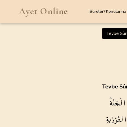
Ayet Online
Sureler
Konularına
▾
SURELER
Tevbe Sûr
1
.
Fatiha Suresi
7
AYET
5
.
Maide Suresi
120
AYET
9
.
Tevbe Suresi
Tevbe Sûr
129
AYET
الْجَنَّةَۜ
13
.
Rad Suresi
43
AYET
التَّوْرٰيةِ
17
.
Isra Suresi