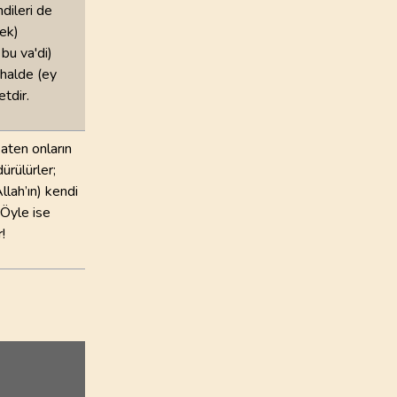
dileri de
mek)
bu va'di)
 halde (ey
tdir.
katen onların
ürülürler;
llah’ın) kendi
 Öyle ise
!