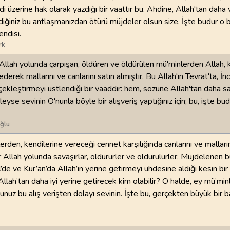
i üzerine hak olarak yazdığı bir vaattır bu. Ahdine, Allah'tan daha 
diğiniz bu antlaşmanızdan ötürü müjdeler olsun size. İşte budur o 
endisi.
rk
Allah yolunda çarpışan, öldüren ve öldürülen mü'minlerden Allah, k
erek mallarını ve canlarını satın almıştır. Bu Allah'ın Tevrat'ta, İnc
çekleştirmeyi üstlendiği bir vaaddir: hem, sözüne Allah'tan daha s
yleyse sevinin O'nunla böyle bir alışveriş yaptığınız için; bu, işte 
ğlu
rden, kendilerine vereceği cennet karşılığında canlarını ve malların
ar Allah yolunda savaşırlar, öldürürler ve öldürülürler. Müjdelenen 
il’de ve Kur’an’da Allah’ın yerine getirmeyi uhdesine aldığı kesin bir
llah’tan daha iyi yerine getirecek kim olabilir? O halde, ey mü’minl
nuz bu alış verişten dolayı sevinin. İşte bu, gerçekten büyük bir b