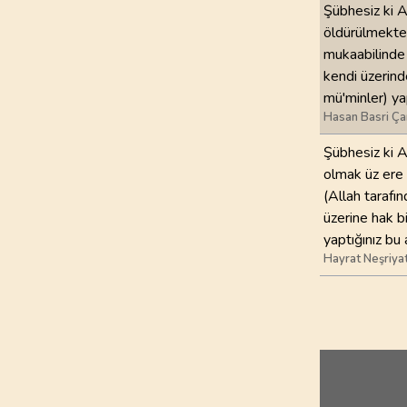
Şübhesiz ki 
öldürülmekte 
mukaabilinde 
kendi üzerind
mü'minler) ya
Hasan Basri Ça
Şübhesiz ki Al
olmak üz ere s
(Allah tarafın
üzerine hak b
yaptığınız bu 
Hayrat Neşriya