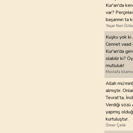
Kur'an'da kend
var? Perçinle
başarının ta k
Yaşar Nuri Öztü
Kuşku yok ki 
Cennet vaad ed
Kur'an'da ger
olabilir ki? Ö
mutluluk!
Mustafa İslamo
Allah mü’minle
almıştır. Onl
Tevrat’ta, İnc
Verdiği sözü A
yapmış olduğu
kurtuluştur.
Ömer Çelik