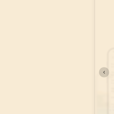
45
.
Casiye Suresi
37
AYET
49
.
Hucurat Suresi
18
AYET
53
.
Necm Suresi
62
AYET
57
.
Hadid Suresi
29
AYET
61
.
Saff Suresi
14
AYET
65
.
Talak Suresi
12
AYET