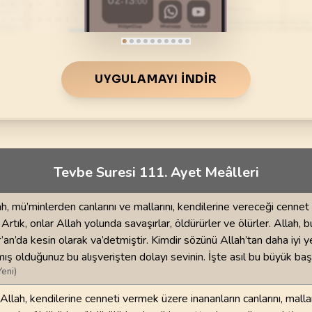
70
.
Mearic Suresi
71
.
Nuh Suresi
44
AYET
28
AYET
i
74
.
Muddessir Suresi
75
.
Kiyamet Suresi
56
AYET
40
AYET
UYGULAMAYI İNDIR
78
.
Nebe Suresi
79
.
Naziat Suresi
40
AYET
46
AYET
82
.
Infitar Suresi
83
.
Mutaffifin Suresi
19
AYET
36
AYET
Tevbe Suresi 111. Ayet Meâlleri
86
.
Tarik Suresi
87
.
Ala Suresi
h, mü’minlerden canlarını ve mallarını, kendilerine vereceği cennet 
17
AYET
19
AYET
. Artık, onlar Allah yolunda savaşırlar, öldürürler ve ölürler. Allah, 
r’an’da kesin olarak va’detmiştir. Kimdir sözünü Allah’tan daha iyi y
90
.
Beled Suresi
91
.
Şems Suresi
ış olduğunuz bu alışverişten dolayı sevinin. İşte asıl bu büyük başa
20
AYET
15
AYET
Yeni)
94
.
İnşirah Suresi
95
.
Tin Suresi
llah, kendilerine cenneti vermek üzere inananların canlarını, mallar
8
AYET
8
AYET