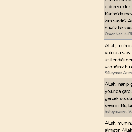
öldürecekler 
Kur'an'da mezk
kim vardır? A
büyük bir saad
Ömer Nasuhi B
Allah, mü'minl
yolunda savaşı
üstlendiği ge
yaptığınız bu 
Süleyman Ateş
Allah, inanıp 
yolunda çarpış
gerçek sözdür
sevinin. Bu, b
Süleymaniye Va
Allah, müminle
almıştır. Alla