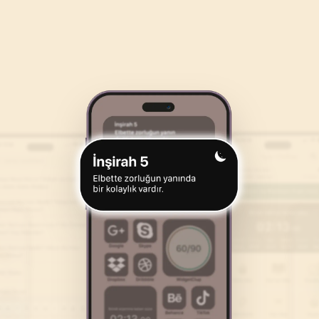
46
.
Ahkaf Suresi
47
.
Muhammed Suresi
35
AYET
38
AYET
50
.
Kaf Suresi
51
.
Zariyat Suresi
45
AYET
60
AYET
54
.
Kamer Suresi
55
.
Rahman Suresi
55
AYET
78
AYET
58
.
Mücadele Suresi
59
.
Hasr Suresi
22
AYET
24
AYET
62
.
Cuma Suresi
63
.
Munafikune Suresi
11
AYET
11
AYET
66
.
Tahrim Suresi
67
.
Mulk Suresi
12
AYET
30
AYET