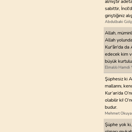
almıştır adeta
sabittir, İnci
97
.
Kadir Suresi
giriştiğiniz a
5
AYET
Abdulbaki Gölp
Allah, müminl
101
.
Karia Suresi
11
AYET
Allah yolunda
Kur'ân'da da A
105
.
Fil Suresi
edecek kim va
5
AYET
büyük kurtulu
Elmalılı Hamdi 
109
.
Kafirun Suresi
Şüphesiz ki A
6
AYET
mallarını, ken
Kur’an’da O’n
113
.
Felak Suresi
olabilir ki! O
5
AYET
budur.
Mehmet Okuya
Şüphe yok ki,
olması mukabi