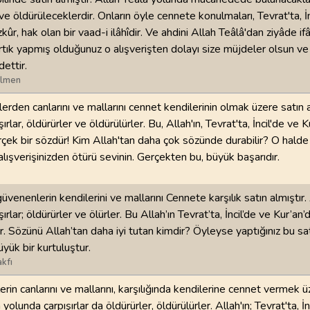
ve öldürüleceklerdir. Onların öyle cennete konulmaları, Tevrat'ta, İn
ûr, hak olan bir vaad-i ilâhîdir. Ve ahdini Allah Teâlâ'dan ziyâde if
rtık yapmış olduğunuz o alışverişten dolayı size müjdeler olsun ve 
ettir.
ilmen
erden canlarını ve mallarını cennet kendilerinin olmak üzere satın a
rlar, öldürürler ve öldürülürler. Bu, Allah'ın, Tevrat'ta, İncil'de ve K
rçek bir sözdür! Kim Allah'tan daha çok sözünde durabilir? O halde
alışverişinizden ötürü sevinin. Gerçekten bu, büyük başarıdır.
güvenenlerin kendilerini ve mallarını Cennete karşılık satın almıştır.
ırlar; öldürürler ve ölürler. Bu Allah’ın Tevrat’ta, İncil’de ve Kur’an’
. Sözünü Allah’tan daha iyi tutan kimdir? Öyleyse yaptığınız bu sa
üyük bir kurtuluştur.
kfı
rin canlarını ve mallarını, karşılığında kendilerine cennet vermek ü
h yolunda çarpışırlar da öldürürler, öldürülürler. Allah'ın; Tevrat'ta, İn