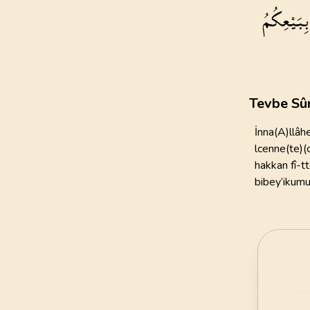
بِبَيْعِكُمُ
111
AYET
21
.
Enbiya Suresi
112
AYET
25
.
Furkan Suresi
Tevbe Sû
77
AYET
İnna(A)llâ
29
.
Ankebut Suresi
lcenne(te)(c
69
AYET
hakkan fî-tt
bibey’ikumu-
33
.
Ahzab Suresi
73
AYET
37
.
Saffat Suresi
182
AYET
41
.
Fussilet Suresi
54
AYET