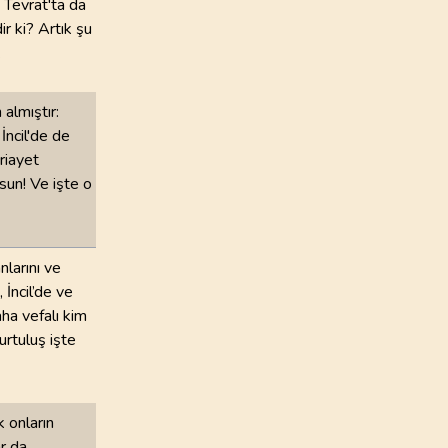
e Tevrat'ta da
ir ki? Artık şu
100
.
Adiyat Suresi
.
11
AYET
almıştır:
104
.
Humeze Suresi
9
AYET
İncil'de de
 riayet
108
.
Kevser Suresi
sun! Ve işte o
3
AYET
112
.
İhlas Suresi
larını ve
4
AYET
 İncil’de ve
ha vefalı kim
urtuluş işte
 onların
r da