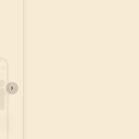
48
.
Fetih Suresi
29
AYET
52
.
Tur Suresi
49
AYET
56
.
Vakia Suresi
96
AYET
60
.
Mumtehine Suresi
13
AYET
64
.
Tegabun Suresi
18
AYET
68
.
Kalem Suresi
52
AYET