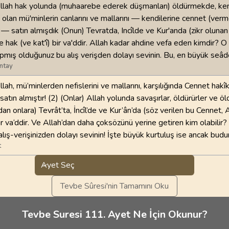
Allah hak yolunda (muhaarebe ederek düşmanları) öldürmekde, ken
olan mü'minlerin canlarını ve mallarını — kendilerine cennet (ver
— satın almışdık (Onun) Tevratda, Incîlde ve Kur'anda (zikr olunan 
e hak (ve kat'î) bir va'ddir. Allah kadar ahdine vefa eden kimdir? O
pmış olduğunuz bu alış verişden dolayı sevinin. Bu, en büyük seâde
ntay
lah, mü’minlerden nefislerini ve mallarını, karşılığında Cennet hakî
atın almıştır! (2) (Onlar) Allah yolunda savaşırlar, öldürürler ve öld
dan onlara) Tevrât’ta, İncîl’de ve Kur’ân’da (söz verilen bu Cennet, A
ir va‘ddir. Ve Allah’dan daha çoksözünü yerine getiren kim olabilir?
alış-verişinizden dolayı sevinin! İşte büyük kurtuluş ise ancak budur
t
Ayet Seç
Tevbe Sûresi'nin Tamamını Oku
Tevbe Suresi 111. Ayet Ne İçin Okunur?