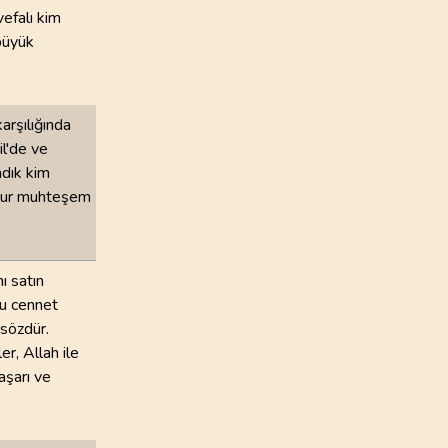
vefalı kim
büyük
arşılığında
il'de ve
adık kim
budur muhteşem
ı satın
bu cennet
 sözdür.
er, Allah ile
aşarı ve