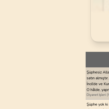
69
.
Hakka Suresi
52
AYET
73
.
Muzzemmil Sures
20
AYET
77
.
Murselat Suresi
50
AYET
81
.
Tekvir Suresi
29
AYET
85
.
Buruc Suresi
Şüphesiz Alla
22
AYET
satın almıştır
İncil’de ve Ku
89
.
Fecr Suresi
O hâlde, yapm
30
AYET
Diyanet İşleri (
93
.
Duha Suresi
Şüphe yok ki A
11
AYET