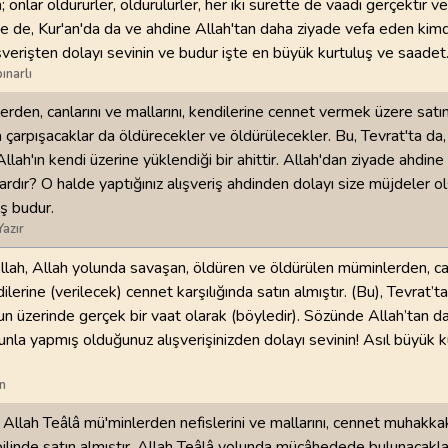
; onlar öldürürler, öldürülürler, her iki surette de vaadi gerçektir v
l'de de, Kur'an'da da ve ahdine Allah'tan daha ziyade vefa eden kimd
98
.
Beyyine Suresi
99
.
Zilzal Suresi
lışverişten dolayı sevinin ve budur işte en büyük kurtuluş ve saadet
8
AYET
8
AYET
ınarlı
erden, canlarını ve mallarını, kendilerine cennet vermek üzere satın 
102
.
Tekasur Suresi
103
.
Asr Suresi
8
AYET
3
AYET
 çarpışacaklar da öldürecekler ve öldürülecekler. Bu, Tevrat'ta da, 
llah'ın kendi üzerine yüklendiği bir ahittir. Allah'dan ziyade ahdine
106
.
Kureyş Suresi
107
.
Maun Suresi
rdır? O halde yaptığınız alışveriş ahdinden dolayı size müjdeler ol
4
AYET
7
AYET
ş budur.
Yazır
110
.
Nasr Suresi
111
.
Tebbet Suresi
llah, Allah yolunda savaşan, öldüren ve öldürülen müminlerden, can
3
AYET
5
AYET
dilerine (verilecek) cennet karşılığında satın almıştır. (Bu), Tevrat’ta,
un üzerinde gerçek bir vaat olarak (böyledir). Sözünde Allah’tan da
114
.
Nas Suresi
’nunla yapmış olduğunuz alışverişinizden dolayı sevinin! Asıl büyük k
6
AYET
n
 Allah Teâlâ mü'minlerden nefislerini ve mallarını, cennet muhakkak
linde satın almıştır. Allah Teâlâ yolunda mücâhedede bulunacakla