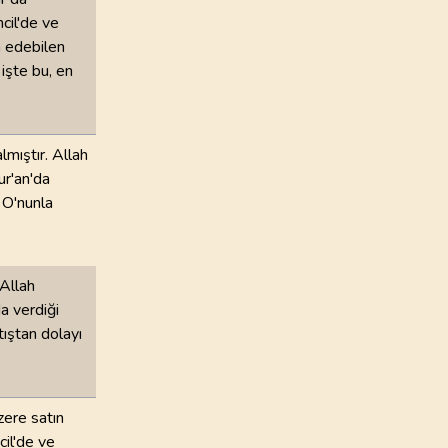
cil'de ve
â edebilen
işte bu, en
lmıştır. Allah
ur'an'da
 O'nunla
 Allah
da verdiği
tıştan dolayı
zere satın
cil'de ve