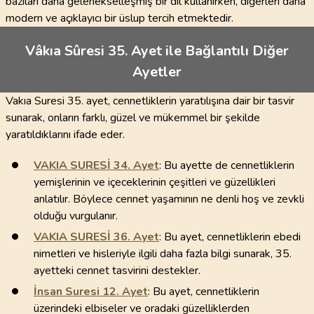
bazıları daha gelenekselleşmiş bir dil kullanırken, diğerleri daha
modern ve açıklayıcı bir üslup tercih etmektedir.
Vâkıa Sûresi 35. Ayet ile Bağlantılı Diğer
Ayetler
Vakıa Suresi 35. ayet, cennetliklerin yaratılışına dair bir tasvir
sunarak, onların farklı, güzel ve mükemmel bir şekilde
yaratıldıklarını ifade eder.
VAKIA SURESİ
34
. Ayet
: Bu ayette de cennetliklerin
yemişlerinin ve içeceklerinin çeşitleri ve güzellikleri
anlatılır. Böylece cennet yaşamının ne denli hoş ve zevkli
olduğu vurgulanır.
VAKIA SURESİ
36
. Ayet
: Bu ayet, cennetliklerin ebedi
nimetleri ve hisleriyle ilgili daha fazla bilgi sunarak, 35.
ayetteki cennet tasvirini destekler.
İnsan Suresi
12
. Ayet
: Bu ayet, cennetliklerin
üzerindeki elbiseler ve oradaki güzelliklerden