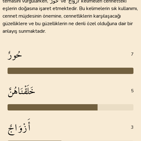
temasını vurgularken, 'حُورٌ' ve 'أَزْوَاجٌ' kelimeleri cennetteki
eşlerin doğasına işaret etmektedir. Bu kelimelerin sık kullanımı,
cennet müjdesinin önemine, cennetliklerin karşılaşacağı
güzelliklere ve bu güzelliklerin ne denli özel olduğuna dair bir
anlayış sunmaktadır.
حُورٌ
7
خَلَقْنَاهُنَّ
5
أَزْوَاجٌ
3