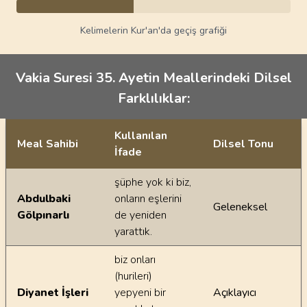
Kelimelerin Kur'an'da geçiş grafiği
Vakia Suresi 35. Ayetin Meallerindeki Dilsel
Farklılıklar:
Kullanılan
Meal Sahibi
Dilsel Tonu
İfade
Ayetin meallerindeki dilsel farklılıklar
şüphe yok ki biz,
Abdulbaki
onların eşlerini
Geleneksel
Gölpınarlı
de yeniden
yarattık.
biz onları
(hurileri)
Diyanet İşleri
yepyeni bir
Açıklayıcı