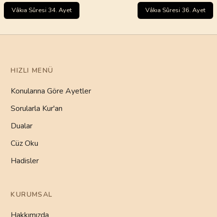
Vâkıa Sûresi 34. Ayet
Vâkıa Sûresi 36. Ayet
HIZLI MENÜ
Konularına Göre Ayetler
Sorularla Kur'an
Dualar
Cüz Oku
Hadisler
KURUMSAL
Hakkımızda