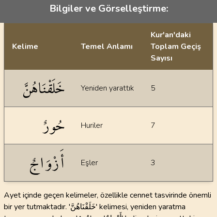
Bilgiler ve Görselleştirme:
Kur'an'daki
Kelime
Temel Anlamı
Toplam Geçiş
Sayısı
İstatiksel bilgiler
خَلَقْنَاهُنَّ
Yeniden yarattık
5
حُورٌ
Huriler
7
أَزْوَاجٌ
Eşler
3
Ayet içinde geçen kelimeler, özellikle cennet tasvirinde önemli
bir yer tutmaktadır. 'خَلَقْنَاهُنَّ' kelimesi, yeniden yaratma