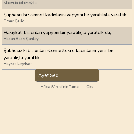
Mustafa İslamoğlu
Şüphesiz biz cennet kadınlarını yepyeni bir yaratılışla yarat­tık.
Ömer Çelik
Hakıykat, biz onları yepyeni bir yaratılışla yaratdık da,
Hasan Basri Çantay
Şübhesiz ki biz onları (Cennetteki o kadınlarını yeni) bir
yaratılışla yarattık.
Hayrat Neşriyat
Ayet Seç
Vâkıa Sûresi'nin Tamamını Oku