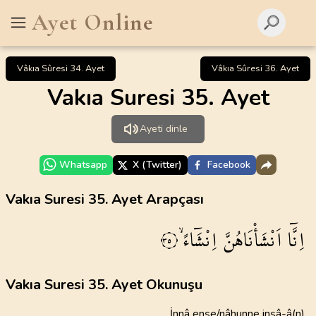
Ayet Online
Vâkıa Sûresi 34. Ayet
Vâkıa Sûresi 36. Ayet
Vakıa Suresi 35. Ayet
Ayeti dinle
Whatsapp
X (Twitter)
Facebook
Vakıa Suresi 35. Ayet Arapçası
اِنَّٓا
اَنْشَأْنَاهُنَّ
اِنْشَٓاءًۙ
٣٥
Vakıa Suresi 35. Ayet Okunuşu
İnnâ enşe/nâhunne inşâ-â(n)