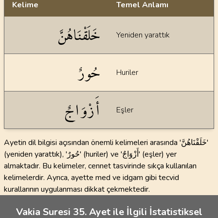
Kelime
Temel Anlamı
Dil bilgisi açıklamaları
خَلَقْنَاهُنَّ
Yeniden yarattık
حُورٌ
Huriler
أَزْوَاجٌ
Eşler
Ayetin dil bilgisi açısından önemli kelimeleri arasında 'خَلَقْنَاهُنَّ'
(yeniden yarattık), 'حُورٌ' (huriler) ve 'أَزْوَاجٌ' (eşler) yer
almaktadır. Bu kelimeler, cennet tasvirinde sıkça kullanılan
kelimelerdir. Ayrıca, ayette med ve idgam gibi tecvid
kurallarının uygulanması dikkat çekmektedir.
Vakia Suresi 35. Ayet ile İlgili İstatistiksel