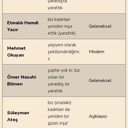
yaratılışta
yarattık.
biz kadınları
Elmalılı Hamdi
yeniden inşa
Geleneksel
Yazır
ettik (yarattık).
yepyeni olarak
Mehmet
şekillendirdiğimi
Modern
Okuyan
z
şüphe yok ki, biz
Ömer Nasuhi
onları bir
Geleneksel
Bilmen
yaradılış ile
yarattık.
biz (oradaki)
kadınları da
Süleyman
yeniden bir
Açıklayıcı
Ateş
güzel inşa'