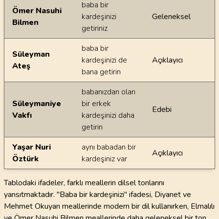
baba bir
Ömer Nasuhi
kardeşinizi
Geleneksel
Bilmen
getiriniz
baba bir
Süleyman
kardeşinizi de
Açıklayıcı
Ateş
bana getirin
babanızdan olan
Süleymaniye
bir erkek
Edebi
Vakfı
kardeşinizi daha
getirin
Yaşar Nuri
aynı babadan bir
Açıklayıcı
Öztürk
kardeşiniz var
Tablodaki ifadeler, farklı meallerin dilsel tonlarını
yansıtmaktadır. "Baba bir kardeşinizi" ifadesi, Diyanet ve
Mehmet Okuyan meallerinde modern bir dil kullanırken, Elmalılı
ve Ömer Nasuhi Bilmen meallerinde daha geleneksel bir ton