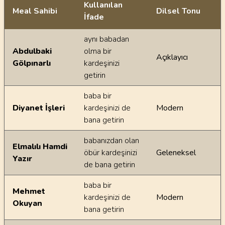
Kullanılan
Meal Sahibi
Dilsel Tonu
İfade
Ayetin meallerindeki dilsel farklılıklar
aynı babadan
Abdulbaki
olma bir
Açıklayıcı
Gölpınarlı
kardeşinizi
getirin
baba bir
Diyanet İşleri
kardeşinizi de
Modern
bana getirin
babanızdan olan
Elmalılı Hamdi
öbür kardeşinizi
Geleneksel
Yazır
de bana getirin
baba bir
Mehmet
kardeşinizi de
Modern
Okuyan
bana getirin