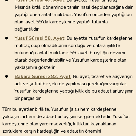
Yusuf Sûresi
47
. Ayet
: Bu ayette, Yusuf'un (a.s.)
Mısır'da kıtlık döneminde tahılın nasıl depolanacağına dair
yaptığı öneri anlatılmaktadır. Yusuf'un önceden yaptığı bu
plan, ayet 59'da kardeşlerine yaptığı tutumla
bağlantılıdır.
Yusuf Sûresi
58
. Ayet
: Bu ayette Yusuf'un kardeşlerine
muhtaç olup olmadıklarını sorduğu ve onlara iyilikte
bulunduğu anlatılmaktadır. 59. ayet, bu iyiliğin devamı
olarak değerlendirilebilir ve Yusuf'un kardeşlerine olan
yaklaşımını gösterir.
Bakara Suresi
282
. Ayet
: Bu ayet, ticaret ve alışverişin
adil ve şeffaf bir şekilde yapılması gerektiğini vurgular.
Yusuf'un kardeşlerine yaptığı iyilik de bu adalet anlayışının
bir parçasıdır.
Tüm bu ayetler birlikte, Yusuf'un (a.s.) hem kardeşlerine
yaklaşımını hem de adalet anlayışını sergilemektedir. Yusuf'un
kardeşlerine olan yardımseverliği, kıtlıktan kaynaklanan
zorluklara karşın kardeşliğin ve adaletin önemini