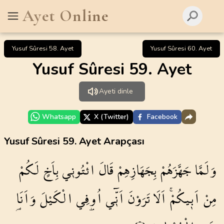
Ayet Online
Yusuf Sûresi 58. Ayet
Yusuf Sûresi 60. Ayet
Yusuf Sûresi 59. Ayet
Ayeti dinle
Whatsapp
X (Twitter)
Facebook
Yusuf Sûresi 59. Ayet Arapçası
وَلَمَّا
جَهَّزَهُمْ
بِجَهَازِهِمْ
قَالَ
ائْتُون۪ي
بِاَخٍ
لَكُمْ
مِنْ
اَب۪يكُمْۚ
اَلَا
تَرَوْنَ
اَنّ۪ٓي
اُو۫فِي
الْكَيْلَ
وَاَنَا۬