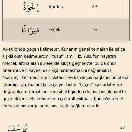
إخْوَةٌ
kardeş
23
مَيْزَانًا
ölçek
18
Ayet içinde geçen kelimeler, Kur'an'ın genel temaları ile sıkça
ilişkili olan kelimelerdir. "Yusuf" ismi, Hz. Yusuf'un hayatını
mercek altına alan surelerde sıkça geçmekte, bu da onun
önemini ve hikayesinin sıkça hatırlanmasını sağlamakta.
"Kardeş" kelimesi, aile ilişkilerini ve kardeşlik bağlarını ön plana
çıkardığı için, Kur'an'da sıkça yer bulur. "Ölçek" ise, adalet ve
doğru ölçüm temalarını temsil ettiğinden dolayı, birçok ayette
geçmektedir. Bu kelimelerin çok kullanılması, Kur'an'ın temel
mesajlarının vurgulanmasına katkı sağlamaktadır.
يُوْسُفَ
27