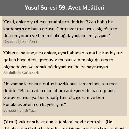
Yusuf Suresi 59. Ayet Meâlleri
Yûsuf, onların yüklerini hazırlatınca dedi ki: “Sizin baba bir
kardeşinizi de bana getirin. Görmüyor musunuz, ölçeği tam
dolduruyorum ve ben misafir ağırlayanların en iyisiyim.”
Diyanet İşleri (Yeni)
Yüklerini hazırlayınca onlara, aynı babadan olma bir kardeşinizi
getirin bana dedi, görmüyor musunuz, ben ölçeği tamam
ölçmedeyim ve konuk ağırlayanların da en hayırlısıyım.
Abdulbaki Gölpınarlı
Ne zaman ki onların bütün hazırlıklarını tamamladı, o zaman
dedi ki: "Babanızdan olan öbür kardeşinizi de bana getirin.
Görüyorsunuz ya, ben ölçeği tam ölçüyorum ve ben
konukseverlerin en hayırlısıyım."
Elmalılı Hamdi Yazır
(Yusuf) yüklerini hazırlatınca (onlara) şöyle demişti: “(Bir
dahaki sefer) baba bir kardeşinizi (Bünyamin’i) de bana getirin!