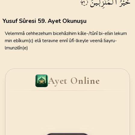
خَيْرُ
الْمُنْزِل۪ينَ
٥٩
Yusuf Sûresi 59. Ayet Okunuşu
Velemmâ cehhezehum bicehâzihim kâle-/tûnî bi-eḣin lekum
min ebîkum(c) elâ teravne ennî ûfî-lkeyle veenâ ḣayru-
lmunzilîn(e)
Ayet Online