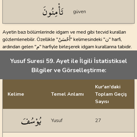
تَأْمِنُونَ
güven
Ayetin bazı bölümlerinde idgam ve med gibi tecvid kuralları
gözlemlenebilir. Özellikle "أَحْسَنُ" kelimesindeki "ن" harfi,
ardından gelen "م" harfiyle birleşerek idgam kurallarına tabidir.
Yusuf Suresi 59. Ayet ile İlgili İstatistiksel
Bilgiler ve Görselleştirme:
Kur'an'daki
Kelime
Temel Anlamı
Toplam Geçiş
Sayısı
İstatiksel bilgiler
يُوْسُفَ
Yusuf
27