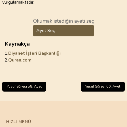
vurgulamaktadır.
Okumak istediğin ayeti seç
Ayet Seç
Kaynakça
1.
Diyanet İşleri Başkanlığı
2.
Quran.com
Yusuf Sûresi 58. Ayet
Yusuf Sûresi 60. Ayet
HIZLI MENÜ