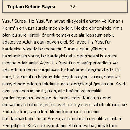
Toplam Kelime Sayısı
22
Yusuf Suresi, Hz. Yusuf'un hayat hikayesini anlatan ve Kur'an-ı
Kerim'in en uzun surelerinden biridir. Mekke döneminde inmiş
olan bu sure, birçok önemli temayı ele alır; kıssalar, sabır,
adalet ve Allah'a olan güven gibi. 59. ayet, Hz. Yusuf'un
kardeşine yönelik bir mesajdır. Burada, onun yüklerini
hazırladıktan sonra, bir kardeşini daha getirmesini istemesi
üzerine odaklanılır. Ayet, Hz. Yusuf'un misafirperverliğini ve
adaletli tutumunu vurgulayan bir bağlamda geçmektedir. Bu
sure, Hz. Yusuf'un hayatındaki çeşitli olayları, zulmü, sabrı ve
nihayetinde Allah'ın takdirinin nasıl gerçekleştiğini anlatır. Ayet,
aynı zamanda insan ilişkileri, aile bağları ve karşılıklı
yardımlaşmanın önemine de işaret eder. Kur'an'ın genel
mesajlarıyla bütünleşen bu ayet, dinleyicilere sabırlı olmanın ve
zorluklar karşısında kendilerini korumanın önemini
hatırlatmaktadır. Yusuf Suresi, anlatımındaki derinlik ve anlam
zenginliği ile Kur'an okuyucularını etkilemeyi başarmaktadır.