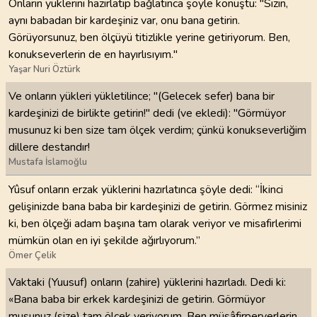
Onların yüklerini hazırlatıp bağlatınca şöyle konuştu: "Sizin,
aynı babadan bir kardeşiniz var, onu bana getirin.
Görüyorsunuz, ben ölçüyü titizlikle yerine getiriyorum. Ben,
konukseverlerin de en hayırlısıyım."
Yaşar Nuri Öztürk
Ve onların yükleri yükletilince; "(Gelecek sefer) bana bir
kardeşinizi de birlikte getirin!" dedi (ve ekledi): "Görmüyor
musunuz ki ben size tam ölçek verdim; çünkü konukseverliğim
dillere destandır!
Mustafa İslamoğlu
Yûsuf onların erzak yüklerini hazırlatınca şöyle dedi: “İkinci
gelişinizde bana baba bir kardeşinizi de getirin. Görmez misiniz
ki, ben ölçeği adam başına tam olarak veriyor ve misafirlerimi
mümkün olan en iyi şekilde ağırlıyorum.”
Ömer Çelik
Vaktaki (Yuusuf) onların (zahire) yüklerini hazırladı. Dedi ki:
«Bana baba bir erkek kardeşinizi de getirin. Görmüyor
musunuz (size) tam ölçek veriyorum. Ben müsâfirperverlerin