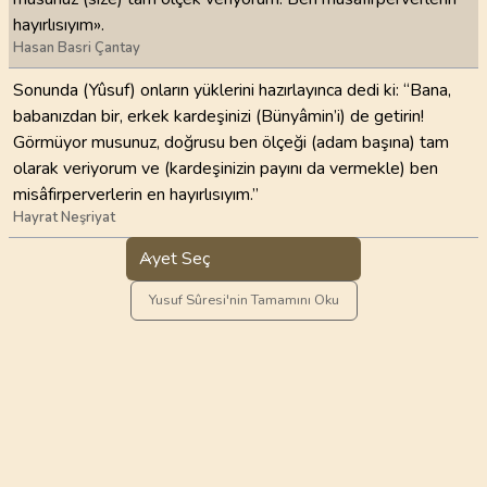
hayırlısıyım».
Hasan Basri Çantay
Sonunda (Yûsuf) onların yüklerini hazırlayınca dedi ki: “Bana,
babanızdan bir, erkek kardeşinizi (Bünyâmin’i) de getirin!
Görmüyor musunuz, doğrusu ben ölçeği (adam başına) tam
olarak veriyorum ve (kardeşinizin payını da vermekle) ben
misâfirperverlerin en hayırlısıyım.”
Hayrat Neşriyat
Ayet Seç
Yusuf Sûresi'nin Tamamını Oku