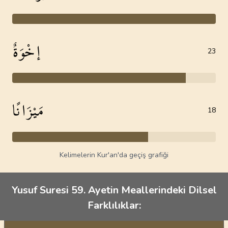
إخْوَةٌ
23
مَيْزَانًا
18
Kelimelerin Kur'an'da geçiş grafiği
Yusuf Suresi 59. Ayetin Meallerindeki Dilsel
Farklılıklar: