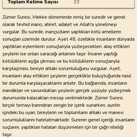
Toplam Kelime Sayısı
33
Zümer Suresi, Mekke döneminde inmiş bir suredir ve genel
olarak tevhid inancı, ahiret, adalet ve Allah'a yönelmeyi
vurgular. Bu surede, inançsızların yaptıkları kötü amellerin
sonuçları üzerinde durulur. Ayet 48, özellikle insanların dünyada
yaptıkları eylemlerin sonuçlarıyla yüzleşecekleri, alay ettikleri
şeylerin ise onları saracağı anlamını taşır. İnsanın yaptığı
kötülüklerin açığa çıkması ve bu kötülüklerin sonuçlarıyla
karşılaşması, bireyin ahlaki sorumluluğunu vurgular. Ayet,
insanların alay ettikleri şeylerin gerçeklikle buluştuğunda nasıl
bir durumla karşılaşacaklarını anlatır. Bu bağlamda, insanların
inandıkları ve savundukları şeylerin gerçek yüzüyle yüzleşmek
durumunda kalacakları mesajı verilmektedir. Zümer Suresi,
birçok temayı barındıran zengin bir içerik sunarken, ayetin
içindeki bu uyarı, bireylerin ve toplumların ahlaki ve manevi
sorumluluklarını hatırlatmaktadır. Surenin genel içeriği, insanların
suçlarını, yaptıkları hataları düşünmeleri için bir çağrı niteliği
taşır.