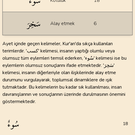
سُوءٌ
Kötülük
18
سَخِرَ
Alay etmek
6
Ayet içinde geçen kelimeler, Kur'an'da sıkça kullanılan
terimlerdir. 'كسب' kelimesi, insanın yaptığı olumlu veya
olumsuz tüm eylemleri temsil ederken, 'سُوء' kelimesi ise bu
eylemlerin olumsuz sonuçlarını ifade etmektedir. 'سَخِرَ'
kelimesi, insanın diğerleriyle olan ilişkilerinde alay etme
durumunu vurgulayarak, toplumsal dinamiklere de ışık
tutmaktadır. Bu kelimelerin bu kadar sık kullanılması, insan
davranışlarının ve sonuçlarının üzerinde durulmasının önemini
göstermektedir.
سُوءٌ
18