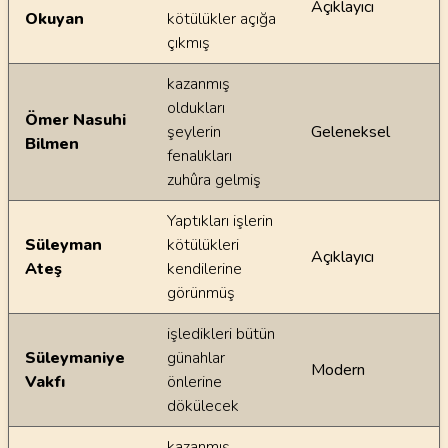
Açıklayıcı
Okuyan
kötülükler açığa
çıkmış
kazanmış
oldukları
Ömer Nasuhi
şeylerin
Geleneksel
Bilmen
fenalıkları
zuhûra gelmiş
Yaptıkları işlerin
Süleyman
kötülükleri
Açıklayıcı
Ateş
kendilerine
görünmüş
işledikleri bütün
Süleymaniye
günahlar
Modern
Vakfı
önlerine
dökülecek
kazanmış