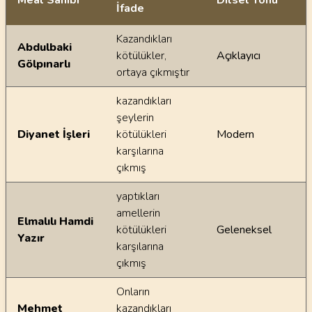
Meal Sahibi
Dilsel Tonu
İfade
Ayetin meallerindeki dilsel farklılıklar
Kazandıkları
Abdulbaki
kötülükler,
Açıklayıcı
Gölpınarlı
ortaya çıkmıştır
kazandıkları
şeylerin
Diyanet İşleri
kötülükleri
Modern
karşılarına
çıkmış
yaptıkları
amellerin
Elmalılı Hamdi
kötülükleri
Geleneksel
Yazır
karşılarına
çıkmış
Onların
Mehmet
kazandıkları