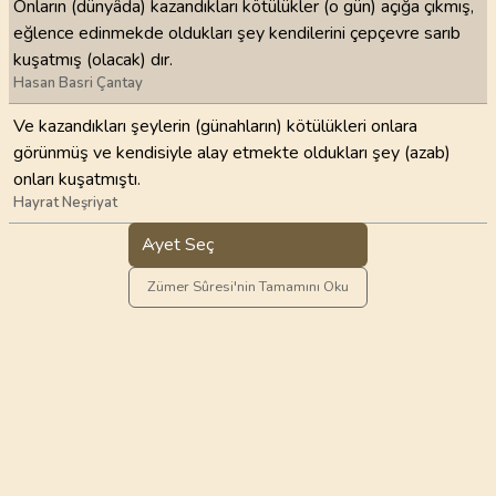
Onların (dünyâda) kazandıkları kötülükler (o gün) açığa çıkmış,
eğlence edinmekde oldukları şey kendilerini çepçevre sarıb
kuşatmış (olacak) dır.
Hasan Basri Çantay
Ve kazandıkları şeylerin (günahların) kötülükleri onlara
görünmüş ve kendisiyle alay etmekte oldukları şey (azab)
onları kuşatmıştı.
Hayrat Neşriyat
Ayet Seç
Zümer Sûresi'nin Tamamını Oku