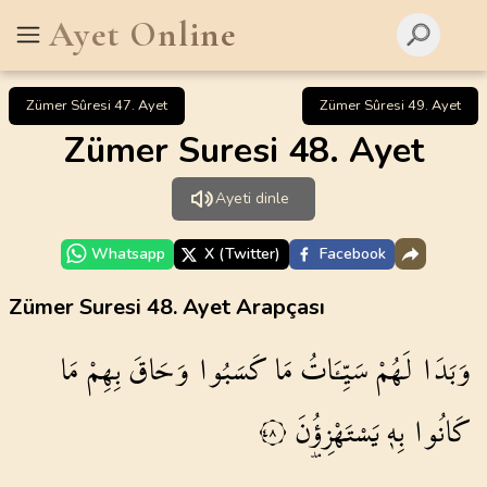
Ayet Online
Zümer Sûresi 47. Ayet
Zümer Sûresi 49. Ayet
Zümer Suresi 48. Ayet
Ayeti dinle
Whatsapp
X (Twitter)
Facebook
Zümer Suresi 48. Ayet Arapçası
وَبَدَا
لَهُمْ
سَيِّـَٔاتُ
مَا
كَسَبُوا
وَحَاقَ
بِهِمْ
مَا
كَانُوا
بِه۪
يَسْتَهْزِؤُ۫نَ
٤٨