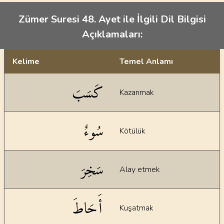
Zümer Suresi 48. Ayet ile İlgili Dil Bilgisi
Açıklamaları:
Kelime
Temel Anlamı
Dil bilgisi açıklamaları
كَسَبَ
Kazanmak
سُوءٌ
Kötülük
سَخِرَ
Alay etmek
أَحَاطَ
Kuşatmak