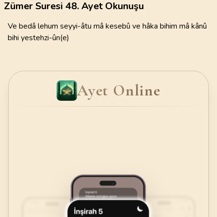
Zümer Suresi 48. Ayet Okunuşu
Ve bedâ lehum seyyi-âtu mâ kesebû ve hâka bihim mâ kânû
bihi yestehzi-ûn(e)
Ayet Online