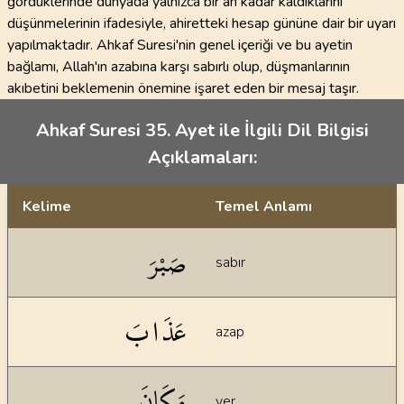
gördüklerinde dünyada yalnızca bir an kadar kaldıklarını
düşünmelerinin ifadesiyle, ahiretteki hesap gününe dair bir uyarı
yapılmaktadır. Ahkaf Suresi'nin genel içeriği ve bu ayetin
bağlamı, Allah'ın azabına karşı sabırlı olup, düşmanlarının
akıbetini beklemenin önemine işaret eden bir mesaj taşır.
Ahkaf Suresi 35. Ayet ile İlgili Dil Bilgisi
Açıklamaları:
Kelime
Temel Anlamı
Dil bilgisi açıklamaları
صَبْرَ
sabır
عَذَابَ
azap
مَكَانَ
yer