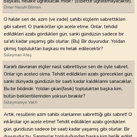
başkası, helâke uğratılacak mıdır? (Elbette uğratılmayacaktır).
Ömer Nasuhi Bilmen
O halde sen de, azim (ve irade) sahibi elçilerin sabrettikleri
gibi sabret. O (nankör)ler için acele etme. Onlar, tehdid
edildikleri azabı gördükleri gün, sanki gündüzün sadece bir
sa'ati kadar yaşamış gibi olurlar. (Bu) Bir duyurudur. Yoldan
çıkmış topluluktan başkası mı helak edilecektir?
Süleyman Ateş
Kararlı davranan elçiler nasıl sabrettiyse sen de öyle sabret.
Onlar için aceleci olma. Tehdit edildikleri azabı görecekleri gün,
sanki dünyada gündüzün bir saati kadar kaldıklarını sanacaklar.
Bu bir bildiridir. Yoldan çıkan(fasık) topluluktan başka kim,
bütün beklentilerinden yoksun bırakılır?
Süleymaniye Vakfı
Artık, resullerin azim sahibi olanlarının sabrettiği gibi sabret! O
inkârcılar için acele etme! Tehdit edildikleri azabı gördükleri
gün, gündüzün sadece bir saati kadar yaşamış gibi olurlar. Bir
duyurudur bu. Sapmışlar topluluğundan başka kim helâk edilir!