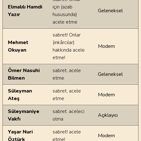
Elmalılı Hamdi
için (azab
Geleneksel
Yazır
hususunda)
acele etme
sabret! Onlar
Mehmet
(inkârcılar)
Modern
Okuyan
hakkında acele
etme!
Ömer Nasuhi
sabret, acele
Geleneksel
Bilmen
etme
Süleyman
sabret, acele
Modern
Ateş
etme
Süleymaniye
sabret. aceleci
Açıklayıcı
Vakfı
olma
Yaşar Nuri
sabret! acele
Modern
Öztürk
etme!