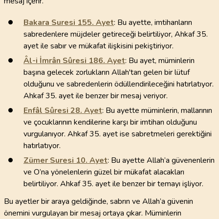
mesaj içerir.
Bakara Suresi
155
. Ayet
: Bu ayette, imtihanların
sabredenlere müjdeler getireceği belirtiliyor, Ahkaf 35.
ayet ile sabır ve mükafat ilişkisini pekiştiriyor.
Âl-i İmrân Sûresi
186
. Ayet
: Bu ayet, müminlerin
başına gelecek zorlukların Allah'tan gelen bir lütuf
olduğunu ve sabredenlerin ödüllendirileceğini hatırlatıyor.
Ahkaf 35. ayet ile benzer bir mesaj veriyor.
Enfâl Sûresi
28
. Ayet
: Bu ayette müminlerin, mallarının
ve çocuklarının kendilerine karşı bir imtihan olduğunu
vurgulanıyor. Ahkaf 35. ayet ise sabretmeleri gerektiğini
hatırlatıyor.
Zümer Suresi
10
. Ayet
: Bu ayette Allah’a güvenenlerin
ve O’na yönelenlerin güzel bir mükafat alacakları
belirtiliyor. Ahkaf 35. ayet ile benzer bir temayı işliyor.
Bu ayetler bir araya geldiğinde, sabrın ve Allah’a güvenin
önemini vurgulayan bir mesaj ortaya çıkar. Müminlerin