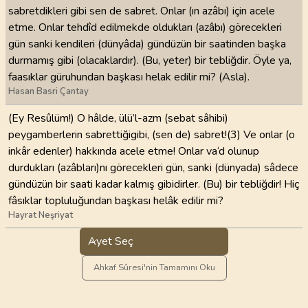
sabretdikleri gibi sen de sabret. Onlar (ın azâbı) için acele
etme. Onlar tehdîd edilmekde oldukları (azâbı) görecekleri
gün sanki kendileri (dünyâda) gündüzün bir saatinden başka
durmamış gibi (olacaklardır). (Bu, yeter) bir tebliğdir. Öyle ya,
faasıklar güruhundan başkası helak edilir mi? (Asla).
Hasan Basri Çantay
(Ey Resûlüm!) O hâlde, ülü’l-azm (sebat sâhibi)
peygamberlerin sabrettiğigibi, (sen de) sabret!(3) Ve onlar (o
inkâr edenler) hakkında acele etme! Onlar va‘d olunup
durdukları (azâbları)nı görecekleri gün, sanki (dünyada) sâdece
gündüzün bir saati kadar kalmış gibidirler. (Bu) bir tebliğdir! Hiç
fâsıklar topluluğundan başkası helâk edilir mi?
Hayrat Neşriyat
Ayet Seç
Ahkaf Sûresi'nin Tamamını Oku