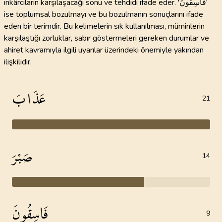
inkârcıların karşılaşacağı sonu ve tehdidi ifade eder. 'فَاسِقُونَ'
ise toplumsal bozulmayı ve bu bozulmanın sonuçlarını ifade
eden bir terimdir. Bu kelimelerin sık kullanılması, müminlerin
karşılaştığı zorluklar, sabır göstermeleri gereken durumlar ve
ahiret kavramıyla ilgili uyarılar üzerindeki önemiyle yakından
ilişkilidir.
عَذَابَ
21
صَبْرَ
14
فَاسِقُونَ
9