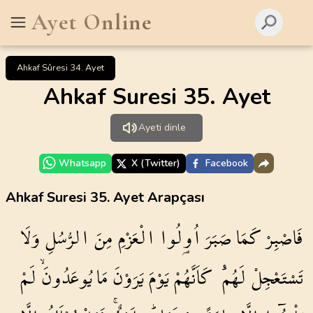
Ayet Online
Ahkaf Sûresi 34. Ayet
Ahkaf Suresi 35. Ayet
Ayeti dinle
Whatsapp
X (Twitter)
Facebook
Ahkaf Suresi 35. Ayet Arapçası
فَاصْبِرْ
كَمَا
صَبَرَ
اُو۬لُوا
الْعَزْمِ
مِنَ
الرُّسُلِ
وَلَا
تَسْتَعْجِلْ
لَهُمْۜ
كَاَنَّهُمْ
يَوْمَ
يَرَوْنَ
مَا
يُوعَدُونَۙ
لَمْ