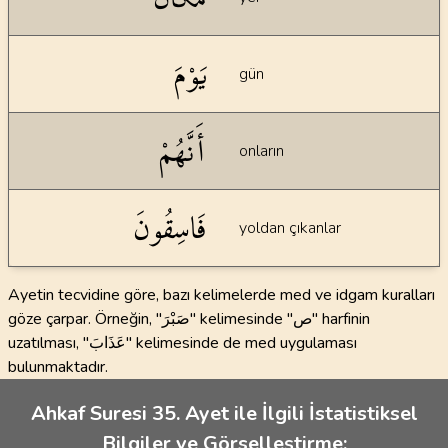
يَوْمَ
gün
أَنَّهُمْ
onların
فَاسِقُونَ
yoldan çıkanlar
Ayetin tecvidine göre, bazı kelimelerde med ve idgam kuralları
göze çarpar. Örneğin, "صَبْرَ" kelimesinde "ص" harfinin
uzatılması, "عَذَابَ" kelimesinde de med uygulaması
bulunmaktadır.
Ahkaf Suresi 35. Ayet ile İlgili İstatistiksel
Bilgiler ve Görselleştirme: