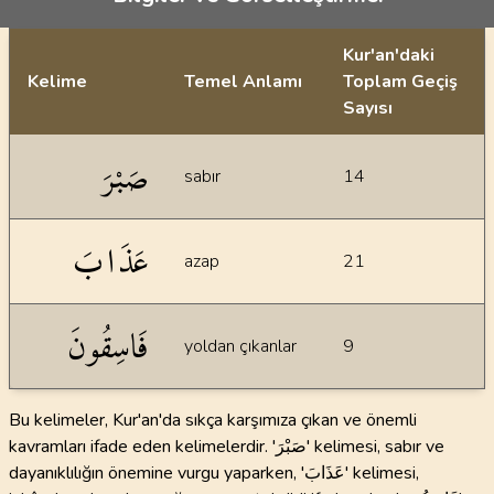
Kur'an'daki
Kelime
Temel Anlamı
Toplam Geçiş
Sayısı
İstatiksel bilgiler
صَبْرَ
sabır
14
عَذَابَ
azap
21
فَاسِقُونَ
yoldan çıkanlar
9
Bu kelimeler, Kur'an'da sıkça karşımıza çıkan ve önemli
kavramları ifade eden kelimelerdir. 'صَبْرَ' kelimesi, sabır ve
dayanıklılığın önemine vurgu yaparken, 'عَذَابَ' kelimesi,