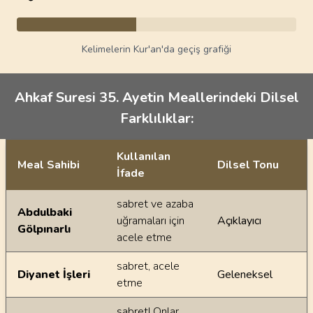
Kelimelerin Kur'an'da geçiş grafiği
Ahkaf Suresi 35. Ayetin Meallerindeki Dilsel
Farklılıklar:
Kullanılan
Meal Sahibi
Dilsel Tonu
İfade
Ayetin meallerindeki dilsel farklılıklar
sabret ve azaba
Abdulbaki
uğramaları için
Açıklayıcı
Gölpınarlı
acele etme
sabret, acele
Diyanet İşleri
Geleneksel
etme
sabret! Onlar