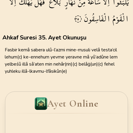
يَلْبَثُٓوا
اِلَّا
سَاعَةً
مِنْ
نَهَارٍۜ
بَلَاغٌۚ
فَهَلْ
يُهْلَكُ
اِلَّا
الْقَوْمُ
الْفَاسِقُونَ
٣٥
Ahkaf Suresi 35. Ayet Okunuşu
Fasbir kemâ sabera ulû-l’azmi mine-rrusuli velâ testa’cil
lehum(c) ke-ennehum yevme yeravne mâ yû’adûne lem
yelbeśû illâ sâ’aten min nehâr(rin)(c) belâġ(un)(c) fehel
yuhleku illâ-lkavmu-lfâsikûn(e)
Ayet Online