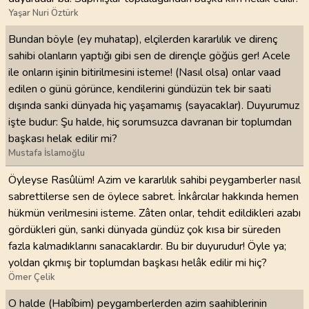
Yaşar Nuri Öztürk
Bundan böyle (ey muhatap), elçilerden kararlılık ve direnç
sahibi olanların yaptığı gibi sen de dirençle göğüs ger! Acele
ile onların işinin bitirilmesini isteme! (Nasıl olsa) onlar vaad
edilen o günü görünce, kendilerini gündüzün tek bir saati
dışında sanki dünyada hiç yaşamamış (sayacaklar). Duyurumuz
işte budur: Şu halde, hiç sorumsuzca davranan bir toplumdan
başkası helak edilir mi?
Mustafa İslamoğlu
Öyleyse Rasûlüm! Azim ve kararlılık sahibi peygamberler nasıl
sabrettilerse sen de öylece sabret. İnkârcılar hakkında hemen
hükmün verilmesini isteme. Zâten onlar, tehdit edildikleri azabı
gördükleri gün, sanki dünyada gündüz çok kısa bir süreden
fazla kalmadıklarını sanacaklardır. Bu bir duyurudur! Öyle ya;
yoldan çıkmış bir toplumdan başkası helâk edilir mi hiç?
Ömer Çelik
O halde (Habîbim) peygamberlerden azim saahiblerinin