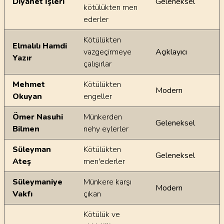
Diyanet İşleri
Geleneksel
kötülükten men
ederler
Kötülükten
Elmalılı Hamdi
vazgeçirmeye
Açıklayıcı
Yazır
çalışırlar
Mehmet
Kötülükten
Modern
Okuyan
engeller
Ömer Nasuhi
Münkerden
Geleneksel
Bilmen
nehy eylerler
Süleyman
Kötülükten
Geleneksel
Ateş
men'ederler
Süleymaniye
Münkere karşı
Modern
Vakfı
çıkan
Kötülük ve