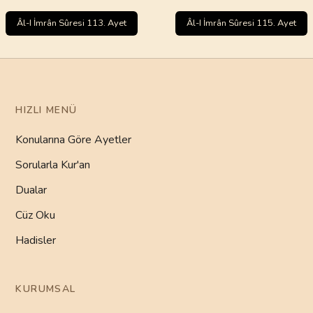
Âl-I İmrân Sûresi 113. Ayet
Âl-I İmrân Sûresi 115. Ayet
HIZLI MENÜ
Konularına Göre Ayetler
Sorularla Kur'an
Dualar
Cüz Oku
Hadisler
KURUMSAL