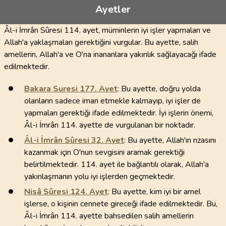
Ayetler
Âl-i İmrân Sûresi 114. ayet, müminlerin iyi işler yapmaları ve
Allah'a yaklaşmaları gerektiğini vurgular. Bu ayette, salih
amellerin, Allah'a ve O'na inananlara yakınlık sağlayacağı ifade
edilmektedir.
Bakara Suresi
177
. Ayet
: Bu ayette, doğru yolda
olanların sadece iman etmekle kalmayıp, iyi işler de
yapmaları gerektiği ifade edilmektedir. İyi işlerin önemi,
Âl-i İmrân 114. ayette de vurgulanan bir noktadır.
Âl-i İmrân Sûresi
32
. Ayet
: Bu ayette, Allah'ın rızasını
kazanmak için O'nun sevgisini aramak gerektiği
belirtilmektedir. 114. ayet ile bağlantılı olarak, Allah'a
yakınlaşmanın yolu iyi işlerden geçmektedir.
Nisâ Sûresi
124
. Ayet
: Bu ayette, kim iyi bir amel
işlerse, o kişinin cennete gireceği ifade edilmektedir. Bu,
Âl-i İmrân 114. ayette bahsedilen salih amellerin