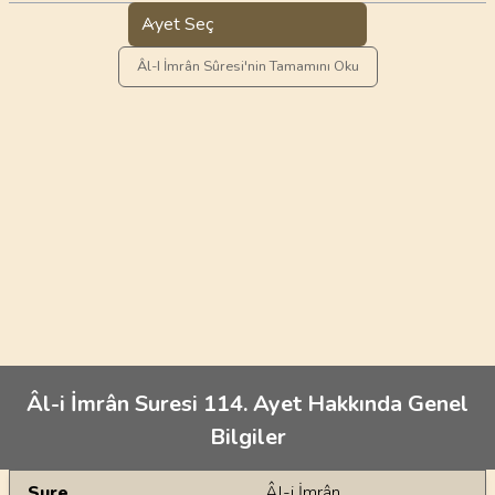
Ayet Seç
Âl-I İmrân Sûresi'nin Tamamını Oku
Âl-i İmrân Suresi 114. Ayet Hakkında Genel
Bilgiler
Genel Bilgiler
Sure
Âl-i İmrân