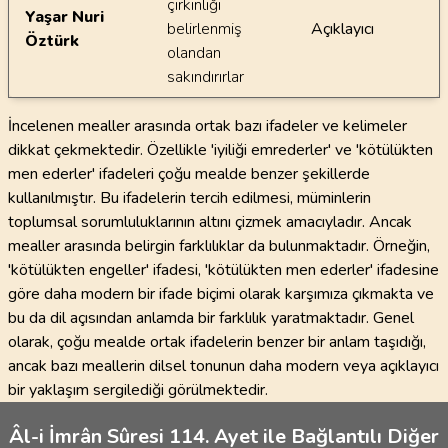
çirkinliği
Yaşar Nuri
belirlenmiş
Açıklayıcı
Öztürk
olandan
sakındırırlar
İncelenen mealler arasında ortak bazı ifadeler ve kelimeler
dikkat çekmektedir. Özellikle 'iyiliği emrederler' ve 'kötülükten
men ederler' ifadeleri çoğu mealde benzer şekillerde
kullanılmıştır. Bu ifadelerin tercih edilmesi, müminlerin
toplumsal sorumluluklarının altını çizmek amacıyladır. Ancak
mealler arasında belirgin farklılıklar da bulunmaktadır. Örneğin,
'kötülükten engeller' ifadesi, 'kötülükten men ederler' ifadesine
göre daha modern bir ifade biçimi olarak karşımıza çıkmakta ve
bu da dil açısından anlamda bir farklılık yaratmaktadır. Genel
olarak, çoğu mealde ortak ifadelerin benzer bir anlam taşıdığı,
ancak bazı meallerin dilsel tonunun daha modern veya açıklayıcı
bir yaklaşım sergilediği görülmektedir.
Âl-i İmrân Sûresi 114. Ayet ile Bağlantılı Diğer