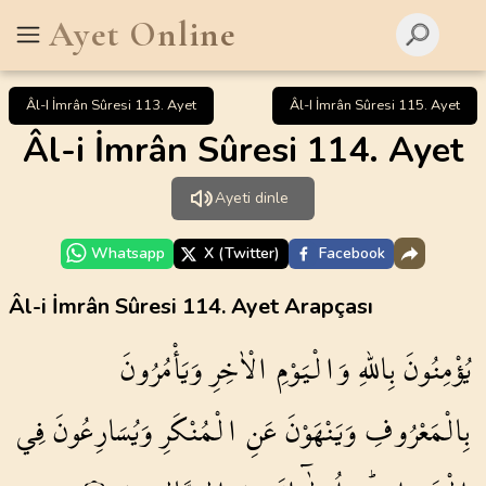
Ayet Online
Âl-I İmrân Sûresi 113. Ayet
Âl-I İmrân Sûresi 115. Ayet
Âl-i İmrân Sûresi 114. Ayet
Ayeti dinle
Whatsapp
X (Twitter)
Facebook
Âl-i İmrân Sûresi 114. Ayet Arapçası
يُؤْمِنُونَ
بِاللّٰهِ
وَالْيَوْمِ
الْاٰخِرِ
وَيَأْمُرُونَ
بِالْمَعْرُوفِ
وَيَنْهَوْنَ
عَنِ
الْمُنْكَرِ
وَيُسَارِعُونَ
فِي