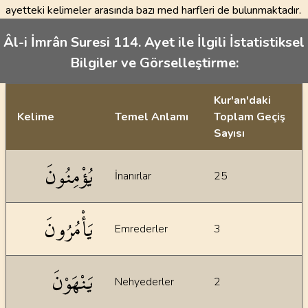
ayetteki kelimeler arasında bazı med harfleri de bulunmaktadır.
Âl-i İmrân Suresi 114. Ayet ile İlgili İstatistiksel
Bilgiler ve Görselleştirme:
Kur'an'daki
Kelime
Temel Anlamı
Toplam Geçiş
Sayısı
İstatiksel bilgiler
يُؤْمِنُونَ
İnanırlar
25
يَأْمُرُونَ
Emrederler
3
يَنْهَوْنَ
Nehyederler
2