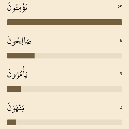
يُؤْمِنُونَ
25
صَالِحُونَ
6
يَأْمُرُونَ
3
يَنْهَوْنَ
2