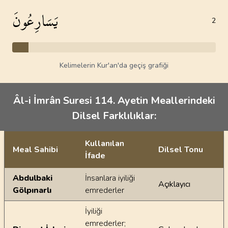
يَسَارِعُونَ
2
Kelimelerin Kur'an'da geçiş grafiği
Âl-i İmrân Suresi 114. Ayetin Meallerindeki
Dilsel Farklılıklar:
Kullanılan
Meal Sahibi
Dilsel Tonu
İfade
Ayetin meallerindeki dilsel farklılıklar
Abdulbaki
İnsanlara iyiliği
Açıklayıcı
Gölpınarlı
emrederler
İyiliği
emrederler;