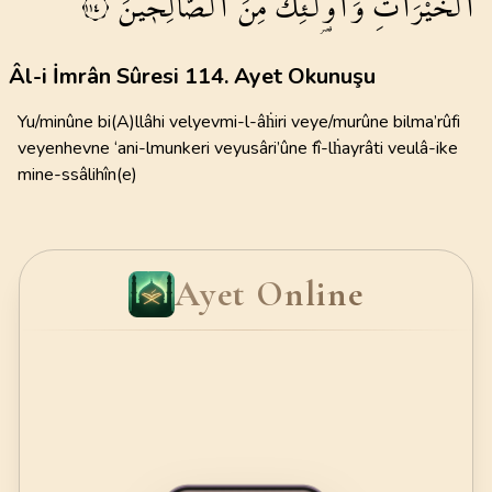
الْخَيْرَاتِۜ
وَاُو۬لٰٓئِكَ
مِنَ
الصَّالِح۪ينَ
١١٤
Âl-i İmrân Sûresi 114. Ayet Okunuşu
Yu/minûne bi(A)llâhi velyevmi-l-âḣiri veye/murûne bilma’rûfi
veyenhevne ‘ani-lmunkeri veyusâri’ûne fî-lḣayrâti veulâ-ike
mine-ssâlihîn(e)
Ayet Online