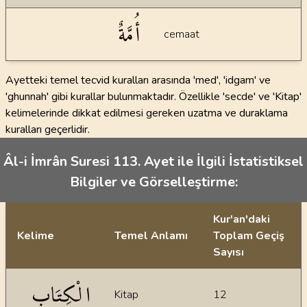
أُمَّةٌ
cemaat
Ayetteki temel tecvid kuralları arasında 'med', 'idgam' ve
'ghunnah' gibi kurallar bulunmaktadır. Özellikle 'secde' ve 'Kitap'
kelimelerinde dikkat edilmesi gereken uzatma ve duraklama
kuralları geçerlidir.
Âl-i İmrân Suresi 113. Ayet ile İlgili İstatistiksel
Bilgiler ve Görselleştirme:
Kur'an'daki
Kelime
Temel Anlamı
Toplam Geçiş
Sayısı
İstatiksel bilgiler
الْكِتَابِ
Kitap
12