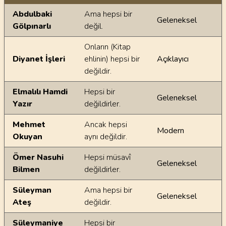
Ayetin meallerindeki dilsel farklılıklar
Abdulbaki
Ama hepsi bir
Geleneksel
Gölpınarlı
değil.
Onların (Kitap
Diyanet İşleri
ehlinin) hepsi bir
Açıklayıcı
değildir.
Elmalılı Hamdi
Hepsi bir
Geleneksel
Yazır
değildirler.
Mehmet
Ancak hepsi
Modern
Okuyan
aynı değildir.
Ömer Nasuhi
Hepsi müsavî
Geleneksel
Bilmen
değildirler.
Süleyman
Ama hepsi bir
Geleneksel
Ateş
değildir.
Süleymaniye
Hepsi bir