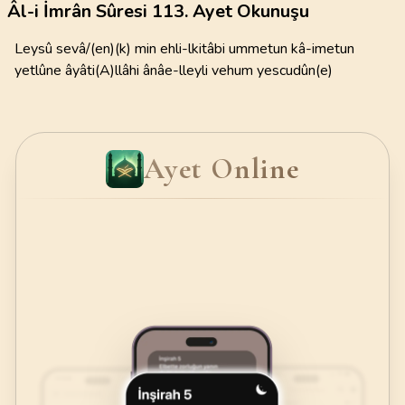
Âl-i İmrân Sûresi 113. Ayet Okunuşu
Leysû sevâ/(en)(k) min ehli-lkitâbi ummetun kâ-imetun
yetlûne âyâti(A)llâhi ânâe-lleyli vehum yescudûn(e)
Ayet Online