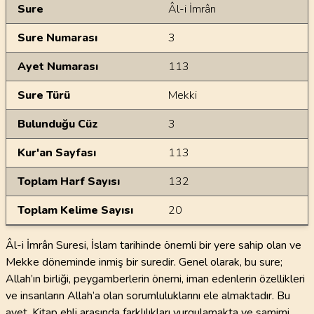
Genel Bilgiler
Sure
Âl-i İmrân
Sure Numarası
3
Ayet Numarası
113
Sure Türü
Mekki
Bulunduğu Cüz
3
Kur'an Sayfası
113
Toplam Harf Sayısı
132
Toplam Kelime Sayısı
20
Âl-i İmrân Suresi, İslam tarihinde önemli bir yere sahip olan ve
Mekke döneminde inmiş bir suredir. Genel olarak, bu sure;
Allah’ın birliği, peygamberlerin önemi, iman edenlerin özellikleri
ve insanların Allah’a olan sorumluluklarını ele almaktadır. Bu
ayet, Kitap ehli arasında farklılıkları vurgulamakta ve samimi