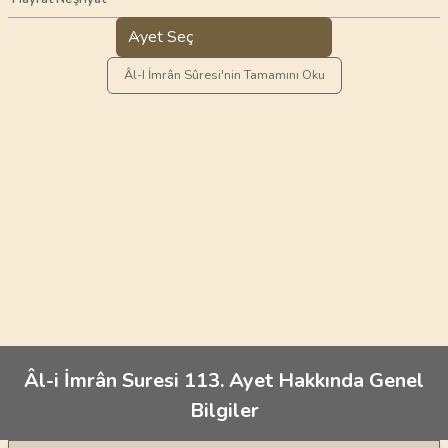
Ayet Seç
Âl-I İmrân Sûresi'nin Tamamını Oku
Âl-i İmrân Suresi 113. Ayet Hakkında Genel
Bilgiler