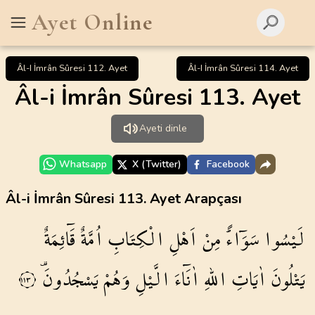
Ayet Online
Âl-I İmrân Sûresi 112. Ayet
Âl-I İmrân Sûresi 114. Ayet
Âl-i İmrân Sûresi 113. Ayet
Ayeti dinle
Whatsapp
X (Twitter)
Facebook
Âl-i İmrân Sûresi 113. Ayet Arapçası
لَيْسُوا
سَوَٓاءًۜ
مِنْ
اَهْلِ
الْكِتَابِ
اُمَّةٌ
قَٓائِمَةٌ
يَتْلُونَ
اٰيَاتِ
اللّٰهِ
اٰنَٓاءَ
الَّيْلِ
وَهُمْ
يَسْجُدُونَ۠
١١٣