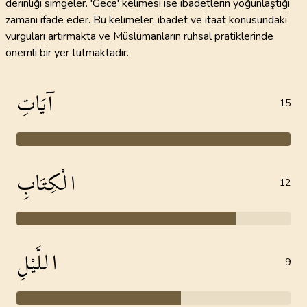
derinliği simgeler. 'Gece' kelimesi ise ibadetlerin yoğunlaştığı
zamanı ifade eder. Bu kelimeler, ibadet ve itaat konusundaki
vurguları artırmakta ve Müslümanların ruhsal pratiklerinde
önemli bir yer tutmaktadır.
آيَاتِ
15
الْكِتَابِ
12
اللَّيْلِ
9