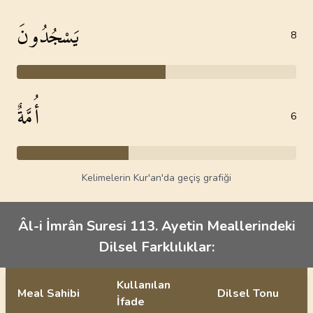
يَسْجُدُونَ
8
أُمَّةٌ
6
Kelimelerin Kur'an'da geçiş grafiği
Âl-i İmrân Suresi 113. Ayetin Meallerindeki
Dilsel Farklılıklar:
Kullanılan
Meal Sahibi
Dilsel Tonu
İfade