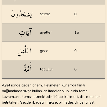
يَسْجُدُونَ
secde
8
آيَاتِ
ayetler
15
اللَّيْلِ
gece
9
أُمَّةٌ
topluluk
6
Ayet içinde geçen önemli kelimeler, Kur'an'da farklı
bağlamlarda sıkça kullanılan ifadeler olup, dinin temel
kavramlarını temsil etmektedir. 'Kitap' kelimesi, dini metinleri
belirtirken, 'secde' ibadetin fiziksel bir ifadesidir ve ruhsal