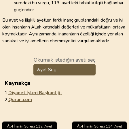
suredeki bu vurgu, 113. ayetteki tabiatla ilgili bağlantıyı
güçlendirir.
Bu ayet ve ilişkili ayetler, farklı inanç gruplarındaki doğru ve iyi
olan insanların Allah katındaki değerleri ve mükafatlarını ortaya
koymaktadır. Aynı zamanda, inananların özelliği içinde yer alan
sadakat ve iyi amellerin ehemmiyetini vurgulamaktadır.
Okumak istediğin ayeti seç
Ayet Seç
Kaynakça
1.
Diyanet İşleri Başkanlığı
2.
Quran.com
Âl-I İmrân Sûresi 112. Ayet
Âl-I İmrân Sûresi 114. Ayet