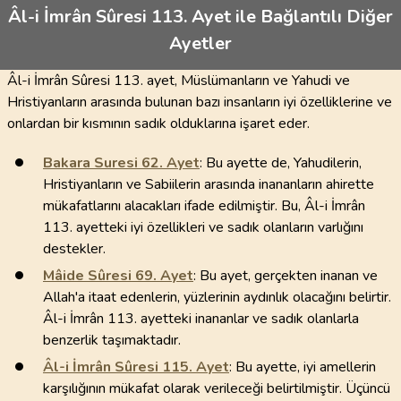
Âl-i İmrân Sûresi 113. Ayet ile Bağlantılı Diğer
Ayetler
Âl-i İmrân Sûresi 113. ayet, Müslümanların ve Yahudi ve
Hristiyanların arasında bulunan bazı insanların iyi özelliklerine ve
onlardan bir kısmının sadık olduklarına işaret eder.
Bakara Suresi
62
. Ayet
: Bu ayette de, Yahudilerin,
Hristiyanların ve Sabiilerin arasında inananların ahirette
mükafatlarını alacakları ifade edilmiştir. Bu, Âl-i İmrân
113. ayetteki iyi özellikleri ve sadık olanların varlığını
destekler.
Mâide Sûresi
69
. Ayet
: Bu ayet, gerçekten inanan ve
Allah'a itaat edenlerin, yüzlerinin aydınlık olacağını belirtir.
Âl-i İmrân 113. ayetteki inananlar ve sadık olanlarla
benzerlik taşımaktadır.
Âl-i İmrân Sûresi
115
. Ayet
: Bu ayette, iyi amellerin
karşılığının mükafat olarak verileceği belirtilmiştir. Üçüncü