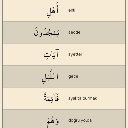
أَهْلِ
ehli
يَسْجُدُونَ
secde
آيَاتِ
ayetler
اللَّيْلِ
gece
قَآئِمَةٌ
ayakta durmak
وَهُمْ
doğru yolda