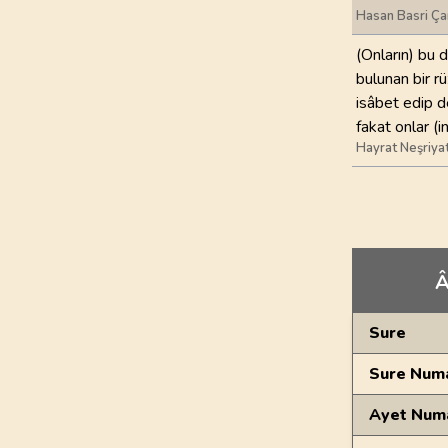
Hasan Basri Ça
(Onların) bu 
bulunan bir rü
isâbet edip d
fakat onlar (i
Hayrat Neşriya
Â
Genel Bilgiler
Sure
Sure Numa
Ayet Num