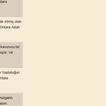
nlara
100
.
Adiyat Suresi
11
AYET
lık etmiş olan
104
.
Humeze Suresi
Onlara Allah
9
AYET
108
.
Kevser Suresi
 kavurucu bir
3
AYET
iştir. Ve
112
.
İhlas Suresi
4
AYET
ir topluluğun
nlara
rüzgarın,
asını