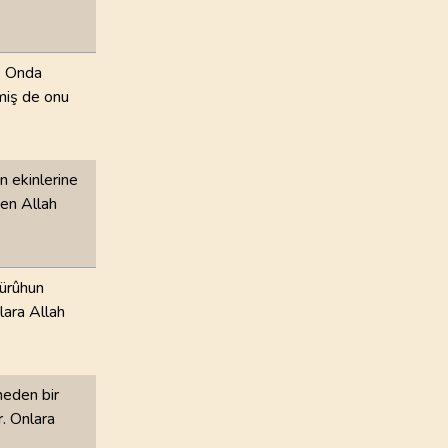
: Onda
ğmiş de onu
n ekinlerine
en Allah
gürûhun
lara Allah
meden bir
r. Onlara