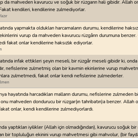
rup da mahveden kavurucu ve soğuk bir rüzgarın hali gibidir. Allah o
akat kendileri, kendilerine zulmediyorlar.
98
.
Beyyine Suresi
99
.
Zilzal Suresi
Yazır
8
AYET
8
AYET
tında yapmakta oldukları harcamaların durumu, kendilerine haksız
102
.
Tekasur Suresi
103
.
Asr Suresi
ekinlerini vurup da mahveden kavurucu rüzgârın durumuna benzer. 
8
AYET
3
AYET
di fakat onlar kendilerine haksızlık ediyorlar.
n
106
.
Kureyş Suresi
107
.
Maun Suresi
ında infak ettikleri şeyin meseli, bir rüzgâr meseli gibidir ki, onda
4
AYET
7
AYET
ır, nefislerine zulmetmiş olan bir kavmin ekinlerine vurup mahvetm
nlara zulmetmedi, fakat onlar kendi nefislerine zulmederler.
110
.
Nasr Suresi
111
.
Tebbet Suresi
ilmen
3
AYET
5
AYET
nya hayatında harcadıkları malların durumu, nefislerine zulmeden b
114
.
Nas Suresi
 onu mahveden dondurucu bir rüzgar(ın tahribatın)a benzer. Allah o
6
AYET
akat onlar, kendi kendilerine zulmediyorlardı.
a yaptıkları iyilikler (Allah için olmadığından), kavurucu soğuk bir 
lan bir topluluğun ekinini vurup mahvetmesi gibi mahvolur, (bir fayd