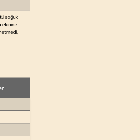
tli soğuk
n ekinine
lmetmedi,
er