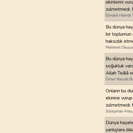
ekinlerini vu
zulmetmedi. F
97
.
Kadir Suresi
Elmalılı Hamdi 
5
AYET
Bu dünya haya
101
.
Karia Suresi
bir toplumun 
11
AYET
haksızlık etme
Mehmet Okuya
105
.
Fil Suresi
Bu dünya hayat
5
AYET
soğukluk vard
Allah Teâlâ o
109
.
Kafirun Suresi
Ömer Nasuhi B
6
AYET
Onların bu dü
113
.
Felak Suresi
ekinine vurup
5
AYET
zulmetmedi; f
Süleyman Ateş
Dünya hayatınd
yanlışlara da