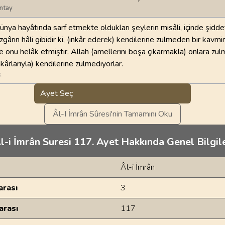
ntay
dünya hayâtında sarf etmekte oldukları şeylerin misâli, içinde şidde
zgârın hâli gibidir ki, (inkâr ederek) kendilerine zulmeden bir kavmi
e onu helâk etmiştir. Allah (amellerini boşa çıkarmakla) onlara zu
nkârlarıyla) kendilerine zulmediyorlar.
t
Ayet Seç
Âl-I İmrân Sûresi'nin Tamamını Oku
l-i İmrân Suresi 117. Ayet Hakkında Genel Bilgil
Âl-i İmrân
rası
3
arası
117