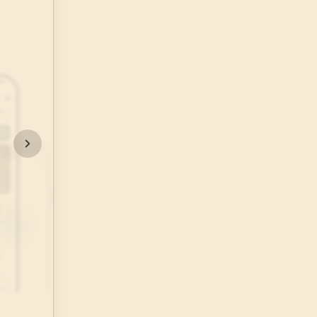
48
.
Fetih Suresi
29
AYET
52
.
Tur Suresi
49
AYET
56
.
Vakia Suresi
96
AYET
60
.
Mumtehine Suresi
13
AYET
64
.
Tegabun Suresi
18
AYET
68
.
Kalem Suresi
52
AYET