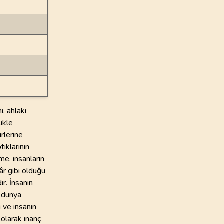
, ahlaki
ikle
rlerine
ıklarının
me, insanların
âr gibi olduğu
r. İnsanın
n dünya
i ve insanın
olarak inanç