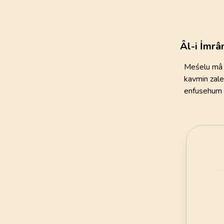
111
AYET
21
.
Enbiya Suresi
112
AYET
Âl-i İmrâ
25
.
Furkan Suresi
Meśelu mâ y
77
AYET
kavmin zal
enfusehum 
29
.
Ankebut Suresi
69
AYET
33
.
Ahzab Suresi
73
AYET
37
.
Saffat Suresi
182
AYET
41
.
Fussilet Suresi
54
AYET