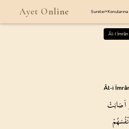
Ayet Online
Sureler
Konularına
▾
SURELER
Âl-I İmrân
1
.
Fatiha Suresi
7
AYET
5
.
Maide Suresi
120
AYET
9
.
Tevbe Suresi
Âl-i İmrâ
129
AYET
اَصَابَتْ
13
.
Rad Suresi
43
AYET
ْفُسَهُمْ
17
.
Isra Suresi