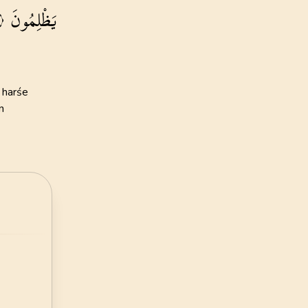
يَظْلِمُونَ
135
AYET
ye Vakfı
24
.
Nur Suresi
i Öztürk
64
AYET
28
.
Kasas Suresi
t harśe
88
AYET
n
32
.
Secde Suresi
30
AYET
36
.
Yasin Suresi
83
AYET
40
.
Mumin Suresi
85
AYET
44
.
Duhan Suresi
59
AYET