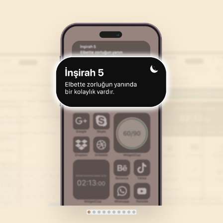
46
.
Ahkaf Suresi
47
.
Muhammed Suresi
35
AYET
38
AYET
50
.
Kaf Suresi
51
.
Zariyat Suresi
45
AYET
60
AYET
54
.
Kamer Suresi
55
.
Rahman Suresi
55
AYET
78
AYET
58
.
Mücadele Suresi
59
.
Hasr Suresi
22
AYET
24
AYET
62
.
Cuma Suresi
63
.
Munafikune Suresi
11
AYET
11
AYET
66
.
Tahrim Suresi
67
.
Mulk Suresi
12
AYET
30
AYET