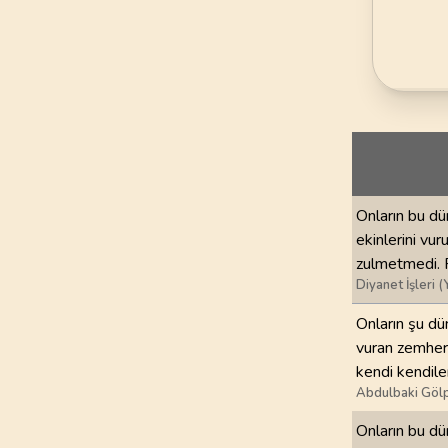
69
.
Hakka Suresi
52
AYET
73
.
Muzzemmil Sures
20
AYET
77
.
Murselat Suresi
50
AYET
81
.
Tekvir Suresi
Onların bu dü
29
AYET
ekinlerini vu
zulmetmedi. F
85
.
Buruc Suresi
Diyanet İşleri (
22
AYET
Onların şu dü
vuran zemheri
89
.
Fecr Suresi
kendi kendile
30
AYET
Abdulbaki Gölp
93
.
Duha Suresi
Onların bu dü
11
AYET