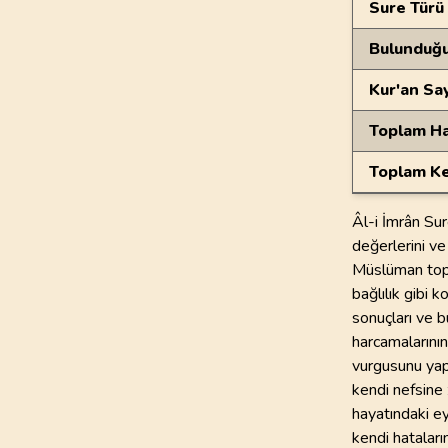
Sure Türü
Bulunduğ
Kur'an Sa
Toplam Ha
Toplam Ke
Âl-i İmrân Sur
değerlerini ve
Müslüman toplu
bağlılık gibi 
sonuçları ve b
harcamalarının
vurgusunu yapa
kendi nefsine
hayatındaki ey
kendi hatalar