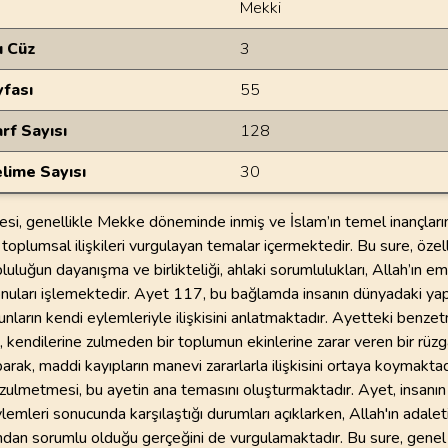
Mekki
u Cüz
3
yfası
55
rf Sayısı
128
lime Sayısı
30
esi, genellikle Mekke döneminde inmiş ve İslam’ın temel inançlarını
 toplumsal ilişkileri vurgulayan temalar içermektedir. Bu sure, özell
luğun dayanışma ve birlikteliği, ahlaki sorumlulukları, Allah’ın emi
konuları işlemektedir. Ayet 117, bu bağlamda insanın dünyadaki yapt
unların kendi eylemleriyle ilişkisini anlatmaktadır. Ayetteki benzet
, kendilerine zulmeden bir toplumun ekinlerine zarar veren bir rüzg
rak, maddi kayıpların manevi zararlarla ilişkisini ortaya koymaktadı
 zulmetmesi, bu ayetin ana temasını oluşturmaktadır. Ayet, insanı
lemleri sonucunda karşılaştığı durumları açıklarken, Allah'ın adalet
ından sorumlu olduğu gerçeğini de vurgulamaktadır. Bu sure, genel 