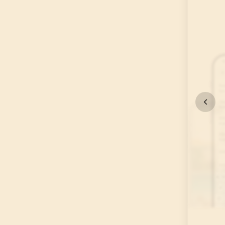
45
.
Casiye Suresi
37
AYET
49
.
Hucurat Suresi
18
AYET
53
.
Necm Suresi
62
AYET
57
.
Hadid Suresi
29
AYET
61
.
Saff Suresi
14
AYET
65
.
Talak Suresi
12
AYET