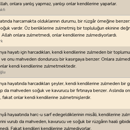
lah, onlara yanlış yapmaz, yanlışı onlar kendilerine yaparlar.
kfı
tında harcamakta olduklarının durumu, bir rüzgâr örneğine benzer
soğuk vardır. Öz benliklerine zulmetmiş bir topluluğun ekinine de
 Allah onlara zulmetmedi, onlar kendilerine zulmediyorlardı.
rk
nya hayatı için harcadıkları, kendi kendilerine zulmeden bir toplumu
n ve onu mahveden dondurucu bir kasırgaya benzer: Onlara zulmed
l onlar kendi kendilerine zulmetmektedir.
ğlu
nya hayatında harcadıkları şeyler, kendi kendilerine zulmeden bir 
rup da mahveden soğuk ve kavurucu bir fırtınaya benzer. Aslında on
fakat onlar kendi kendilerine zulmetmişlerdir.
nyâ hayaatında harc-u sarf edegeldiklerinin misâli, kendilerine zul
rini vurub da mahveden, kavurucu ve soğuk bir rüzgârın haali gibidi
edi. Fakat kendileri kendilerine zulmediyorlar.