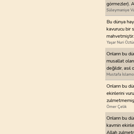
görmezler). Al
Süleymaniye Va
Bu dünya haya
kavurucu bir 
mahvetmiştir.
Yaşar Nuri Öztü
Onların bu dü
musallat ola
değildir, ası
Mustafa İslamo
Onların bu dü
ekinlerini vu
zulmetmemiş, 
Ömer Çelik
Onların bu dü
kavmin ekinle
Allah zulmetm