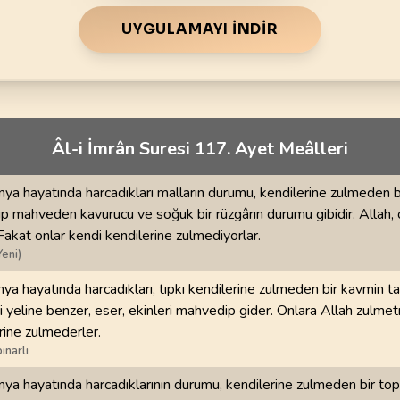
70
.
Mearic Suresi
71
.
Nuh Suresi
44
AYET
28
AYET
UYGULAMAYI İNDIR
i
74
.
Muddessir Suresi
75
.
Kiyamet Suresi
56
AYET
40
AYET
78
.
Nebe Suresi
79
.
Naziat Suresi
Âl-i İmrân Suresi 117. Ayet Meâlleri
40
AYET
46
AYET
82
.
Infitar Suresi
83
.
Mutaffifin Suresi
nya hayatında harcadıkları malların durumu, kendilerine zulmeden b
19
AYET
36
AYET
rup mahveden kavurucu ve soğuk bir rüzgârın durumu gibidir. Allah, 
akat onlar kendi kendilerine zulmediyorlar.
86
.
Tarik Suresi
87
.
Ala Suresi
Yeni)
17
AYET
19
AYET
nya hayatında harcadıkları, tıpkı kendilerine zulmeden bir kavmin ta
 yeline benzer, eser, ekinleri mahvedip gider. Onlara Allah zulmet
90
.
Beled Suresi
91
.
Şems Suresi
rine zulmederler.
20
AYET
15
AYET
ınarlı
94
.
İnşirah Suresi
95
.
Tin Suresi
nya hayatında harcadıklarının durumu, kendilerine zulmeden bir to
8
AYET
8
AYET