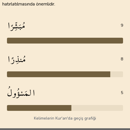
hatırlatılmasında önemlidir.
مُبَشِّرًا
9
مُنذِرًا
8
المَسْؤُولُ
5
Kelimelerin Kur'an'da geçiş grafiği