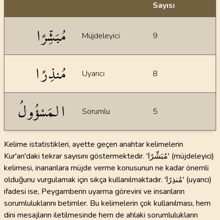
Sayısı
İstatiksel bilgiler
مُبَشِّرًا
Müjdeleyici
9
مُنذِرًا
Uyarıcı
8
المَسْؤُولُ
Sorumlu
5
Kelime istatistikleri, ayette geçen anahtar kelimelerin
Kur'an'daki tekrar sayısını göstermektedir. 'مُبَشِّرًا' (müjdeleyici)
kelimesi, inananlara müjde verme konusunun ne kadar önemli
olduğunu vurgulamak için sıkça kullanılmaktadır. 'مُنذِرًا' (uyarıcı)
ifadesi ise, Peygamberin uyarma görevini ve insanların
sorumluluklarını betimler. Bu kelimelerin çok kullanılması, hem
dini mesajların iletilmesinde hem de ahlaki sorumlulukların