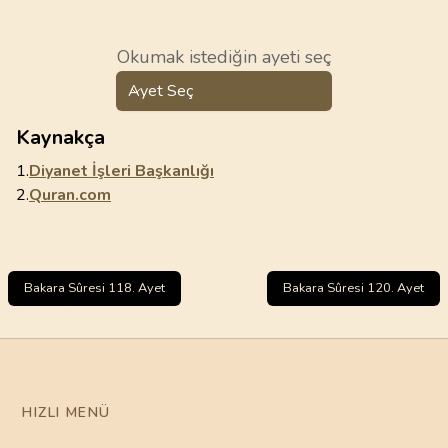
Okumak istediğin ayeti seç
Ayet Seç
Kaynakça
1.
Diyanet İşleri Başkanlığı
2.
Quran.com
Bakara Sûresi 118. Ayet
Bakara Sûresi 120. Ayet
HIZLI MENÜ