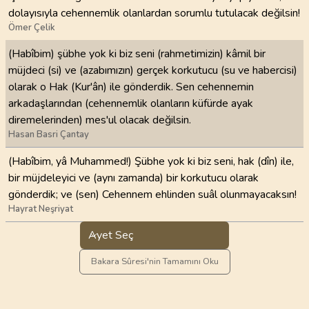
dolayısıyla cehennemlik olanlardan sorumlu tutulacak değilsin!
Ömer Çelik
(Habîbim) şübhe yok ki biz seni (rahmetimizin) kâmil bir
müjdeci (si) ve (azabımızın) gerçek korkutucu (su ve habercisi)
olarak o Hak (Kur'ân) ile gönderdik. Sen cehennemin
arkadaşlarından (cehennemlik olanların küfürde ayak
diremelerinden) mes'ul olacak değilsin.
Hasan Basri Çantay
(Habîbim, yâ Muhammed!) Şübhe yok ki biz seni, hak (dîn) ile,
bir müjdeleyici ve (aynı zamanda) bir korkutucu olarak
gönderdik; ve (sen) Cehennem ehlinden suâl olunmayacaksın!
Hayrat Neşriyat
Ayet Seç
Bakara Sûresi'nin Tamamını Oku