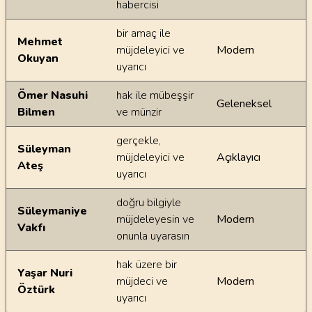
habercisi
bir amaç ile
Mehmet
müjdeleyici ve
Modern
Okuyan
uyarıcı
Ömer Nasuhi
hak ile mübeşşir
Geleneksel
Bilmen
ve münzir
gerçekle,
Süleyman
müjdeleyici ve
Açıklayıcı
Ateş
uyarıcı
doğru bilgiyle
Süleymaniye
müjdeleyesin ve
Modern
Vakfı
onunla uyarasın
hak üzere bir
Yaşar Nuri
müjdeci ve
Modern
Öztürk
uyarıcı