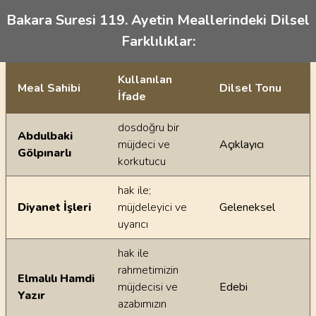
Bakara Suresi 119. Ayetin Meallerindeki Dilsel
Farklılıklar:
Kullanılan
Meal Sahibi
Dilsel Tonu
İfade
Ayetin meallerindeki dilsel farklılıklar
dosdoğru bir
Abdulbaki
müjdeci ve
Açıklayıcı
Gölpınarlı
korkutucu
hak ile;
Diyanet İşleri
müjdeleyici ve
Geleneksel
uyarıcı
hak ile
rahmetimizin
Elmalılı Hamdi
müjdecisi ve
Edebi
Yazır
azabımızın