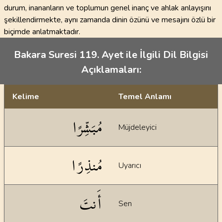
durum, inananların ve toplumun genel inanç ve ahlak anlayışını
şekillendirmekte, aynı zamanda dinin özünü ve mesajını özlü bir
biçimde anlatmaktadır.
Bakara Suresi 119. Ayet ile İlgili Dil Bilgisi
Açıklamaları:
Kelime
Temel Anlamı
Dil bilgisi açıklamaları
مُبَشِّرًا
Müjdeleyici
مُنذِرًا
Uyarıcı
أَنتَ
Sen