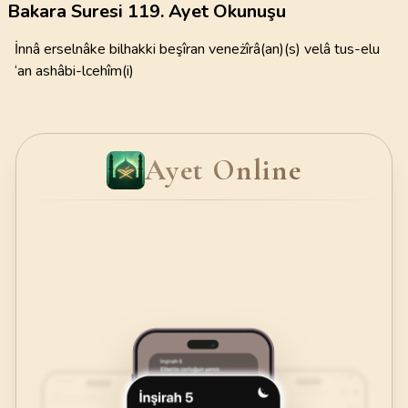
Bakara Suresi 119. Ayet Okunuşu
İnnâ erselnâke bilhakki beşîran veneżîrâ(an)(s) velâ tus-elu
‘an ashâbi-lcehîm(i)
Ayet Online