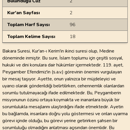
Bulunduğu Cüz
2
Kur'an Sayfası
2
Toplam Harf Sayısı
96
Toplam Kelime Sayısı
18
Bakara Suresi, Kur'an-ı Kerim'in ikinci suresi olup, Medine
döneminde inmiştir. Bu sure, İslam toplumu için çeşitli sosyal,
hukuki ve dini konulara dair hükümler içermektedir. 119. ayet,
Peygamber Efendimiz'in (s.a.v.) görevinin önemini vurgulayan
bir mesaj taşıyor. Ayette, onun yalnızca bir müjdeleyici ve
uyarıcı olarak gönderildiği belirtilirken, cehennemlik olanlardan
sorumlu tutulmayacağı ifade edilmektedir. Bu, Peygamberin
misyonunun özünü ortaya koymakta ve inananlara büyük bir
sorumlulukla mesajlarını ulaştırdığını ifade etmektedir. Ayetin
bu bağlamda, insanlara doğru yolu göstermesi ve onları uyarma
görevi içinde olduğu, bu görevi yerine getirirken şahsen bir
sorumluluğu olmadığını anlatması açısından önemlidir. Bu