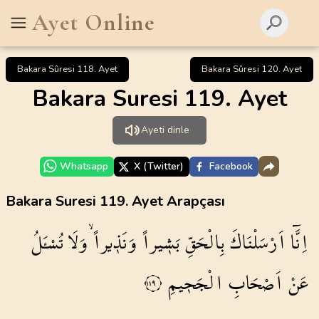
Ayet Online
Bakara Sûresi 118. Ayet
Bakara Sûresi 120. Ayet
Bakara Suresi 119. Ayet
Ayeti dinle
Whatsapp
X (Twitter)
Facebook
Bakara Suresi 119. Ayet Arapçası
اِنَّٓا
اَرْسَلْنَاكَ
بِالْحَقِّ
بَش۪يراً
وَنَذ۪يراًۙ
وَلَا
تُسْـَٔلُ
عَنْ
اَصْحَابِ
الْجَح۪يمِ
١١٩