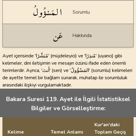
المَسْؤُولُ
Sorumlu
عَن
Hakkında
Ayet içerisinde 'مُبَشِّرًا' (müjdeleyici) ve 'مُنذِرًا' (uyarıcı) gibi
kelimeler, dini iletişimin ve mesajın özünü ifade eden önemli
terimlerdir. Ayrıca, 'أَنتَ' (sen) ve 'المَسْؤُولُ' (sorumlu) kelimeleri
de ayette temel bir bağlam sunarak, muhatap ile sorumluluk
arasındaki ilişkiyi vurgulamaktadır.
Bakara Suresi 119. Ayet ile İlgili İstatistiksel
Bilgiler ve Görselleştirme:
Kur'an'daki
Kelime
Temel Anlamı
Toplam Geçiş