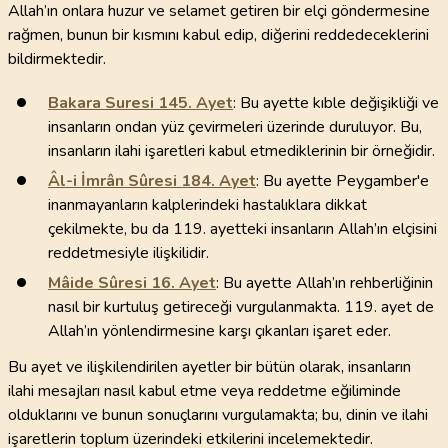
Allah’ın onlara huzur ve selamet getiren bir elçi göndermesine
rağmen, bunun bir kısmını kabul edip, diğerini reddedeceklerini
bildirmektedir.
Bakara Suresi
145
. Ayet
: Bu ayette kıble değişikliği ve
insanların ondan yüz çevirmeleri üzerinde duruluyor. Bu,
insanların ilahi işaretleri kabul etmediklerinin bir örneğidir.
Âl-i İmrân Sûresi
184
. Ayet
: Bu ayette Peygamber'e
inanmayanların kalplerindeki hastalıklara dikkat
çekilmekte, bu da 119. ayetteki insanların Allah’ın elçisini
reddetmesiyle ilişkilidir.
Mâide Sûresi
16
. Ayet
: Bu ayette Allah’ın rehberliğinin
nasıl bir kurtuluş getireceği vurgulanmakta. 119. ayet de
Allah’ın yönlendirmesine karşı çıkanları işaret eder.
Bu ayet ve ilişkilendirilen ayetler bir bütün olarak, insanların
ilahi mesajları nasıl kabul etme veya reddetme eğiliminde
olduklarını ve bunun sonuçlarını vurgulamakta; bu, dinin ve ilahi
işaretlerin toplum üzerindeki etkilerini incelemektedir.