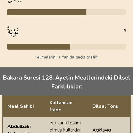
تَوْبَةً
8
Kelimelerin Kur'an'da geçiş grafiği
Bakara Suresi 128. Ayetin Meallerindeki Dilsel
Farklılıklar:
Kullanılan
Meal Sahibi
Dilsel Tonu
İfade
Ayetin meallerindeki dilsel farklılıklar
bizi sana teslim
Abdulbaki
olmuş kullardan
Açıklayıcı