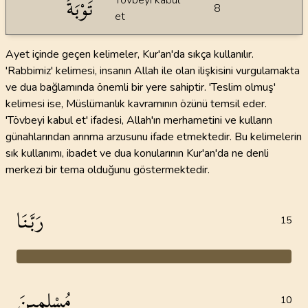
تَوْبَةً
Tövbeyi kabul
8
et
Ayet içinde geçen kelimeler, Kur'an'da sıkça kullanılır.
'Rabbimiz' kelimesi, insanın Allah ile olan ilişkisini vurgulamakta
ve dua bağlamında önemli bir yere sahiptir. 'Teslim olmuş'
kelimesi ise, Müslümanlık kavramının özünü temsil eder.
'Tövbeyi kabul et' ifadesi, Allah'ın merhametini ve kulların
günahlarından arınma arzusunu ifade etmektedir. Bu kelimelerin
sık kullanımı, ibadet ve dua konularının Kur'an'da ne denli
merkezi bir tema olduğunu göstermektedir.
رَبَّنَا
15
مُسْلِمِينَ
10