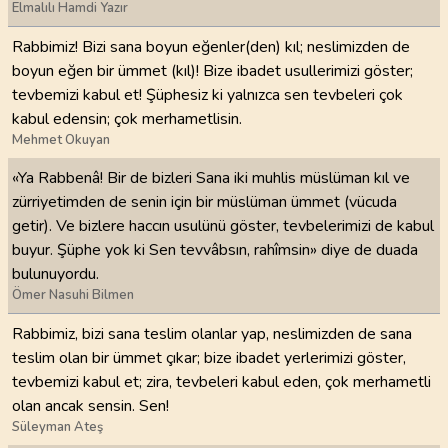
Elmalılı Hamdi Yazır
Rabbimiz! Bizi sana boyun eğenler(den) kıl; neslimizden de
boyun eğen bir ümmet (kıl)! Bize ibadet usullerimizi göster;
tevbemizi kabul et! Şüphesiz ki yalnızca sen tevbeleri çok
kabul edensin; çok merhametlisin.
Mehmet Okuyan
«Ya Rabbenâ! Bir de bizleri Sana iki muhlis müslüman kıl ve
zürriyetimden de senin için bir müslüman ümmet (vücuda
getir). Ve bizlere haccın usulünü göster, tevbelerimizi de kabul
buyur. Şüphe yok ki Sen tevvâbsın, rahîmsin» diye de duada
bulunuyordu.
Ömer Nasuhi Bilmen
Rabbimiz, bizi sana teslim olanlar yap, neslimizden de sana
teslim olan bir ümmet çıkar; bize ibadet yerlerimizi göster,
tevbemizi kabul et; zira, tevbeleri kabul eden, çok merhametli
olan ancak sensin. Sen!
Süleyman Ateş