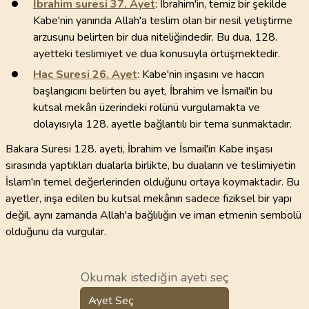
İbrahim suresi
37
. Ayet
: İbrahim'in, temiz bir şekilde
Kabe'nin yanında Allah'a teslim olan bir nesil yetiştirme
arzusunu belirten bir dua niteliğindedir. Bu dua, 128.
ayetteki teslimiyet ve dua konusuyla örtüşmektedir.
Hac Suresi
26
. Ayet
: Kabe'nin inşasını ve haccın
başlangıcını belirten bu ayet, İbrahim ve İsmail'in bu
kutsal mekân üzerindeki rolünü vurgulamakta ve
dolayısıyla 128. ayetle bağlantılı bir tema sunmaktadır.
Bakara Suresi 128. ayeti, İbrahim ve İsmail'in Kabe inşası
sırasında yaptıkları dualarla birlikte, bu duaların ve teslimiyetin
İslam'ın temel değerlerinden olduğunu ortaya koymaktadır. Bu
ayetler, inşa edilen bu kutsal mekânın sadece fiziksel bir yapı
değil, aynı zamanda Allah'a bağlılığın ve iman etmenin sembolü
olduğunu da vurgular.
Okumak istediğin ayeti seç
Ayet Seç