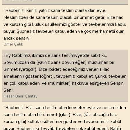
“Rabbimiz! İkimizi yalnız sana teslim olanlardan eyle.
Neslimizden de sana teslim olacak bir ümmet getir. Bize hac
ve kurban gibi kulluk usullerimizi göster ve tevbelerimizi kabul
buyur. Şüphesiz tevbeleri kabul eden ve çok merhametli olan
ancak sensin!”
Ömer Çelik
«Ey Rabbimiz, ikimizi de sana teslîmiyyetde sabit kıl.
Soyumuzdan da (yalınız Sana boyun eğen) müslüman bir
ümmet (yetişdir), Bize ibâdet edeceğimiz yerleri (Hac
amellerini) göster (öğret), tevbemizi kabul et. Çünkü tevbeleri
en çok kabul eden, ve (mü'minleri) hakkıyle esirgeyen Sensin
Sen».
Hasan Basri Çantay
“Rabbimiz! Bizi, sana teslîm olan kimseler eyle ve neslimizden
sana teslîm olan bir ümmet (çıkar)! Bize, (râzı olacağın hac,
kurban gibi) kulluk usûllerimizi göster ve tevbelerimizi kabûl
buyur! Şübhesiz ki Tevvâb (tevbeleri çok kabûl eden), Rahîm