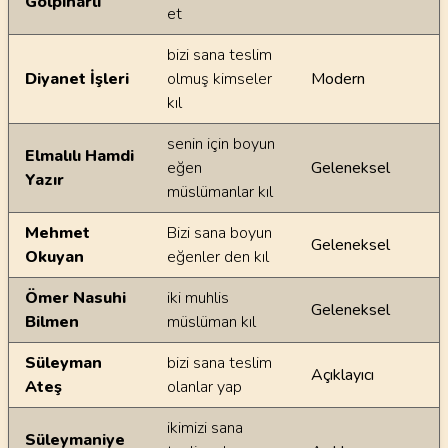
Gölpınarlı
et
bizi sana teslim
Diyanet İşleri
olmuş kimseler
Modern
kıl
senin için boyun
Elmalılı Hamdi
eğen
Geleneksel
Yazır
müslümanlar kıl
Mehmet
Bizi sana boyun
Geleneksel
Okuyan
eğenler den kıl
Ömer Nasuhi
iki muhlis
Geleneksel
Bilmen
müslüman kıl
Süleyman
bizi sana teslim
Açıklayıcı
Ateş
olanlar yap
ikimizi sana
Süleymaniye