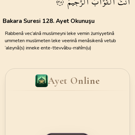
اَنْتَ
التَّوَّابُ
الرَّح۪يمُ
١٢٨
Bakara Suresi 128. Ayet Okunuşu
Rabbenâ vec’alnâ muslimeyni leke vemin żurriyyetinâ
ummeten muslimeten leke veerinâ menâsikenâ vetub
‘aleynâ(s) inneke ente-ttevvâbu-rrahîm(u)
Ayet Online