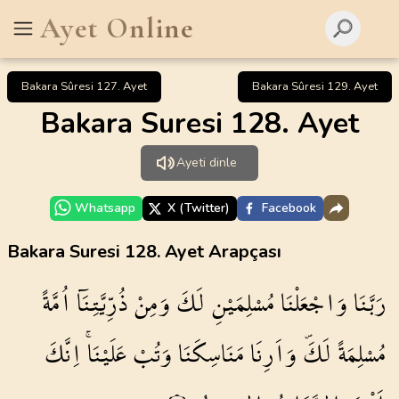
Ayet Online
Bakara Sûresi 127. Ayet
Bakara Sûresi 129. Ayet
Bakara Suresi 128. Ayet
Ayeti dinle
Whatsapp
X (Twitter)
Facebook
Bakara Suresi 128. Ayet Arapçası
رَبَّنَا
وَاجْعَلْنَا
مُسْلِمَيْنِ
لَكَ
وَمِنْ
ذُرِّيَّتِنَٓا
اُمَّةً
مُسْلِمَةً
لَكَۖ
وَاَرِنَا
مَنَاسِكَنَا
وَتُبْ
عَلَيْنَاۚ
اِنَّكَ