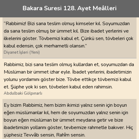
Bakara Suresi 128. Ayet Meâlleri
“Rabbimiz! Bizi sana teslim olmuş kimseler kıl. Soyumuzdan
da sana teslim olmuş bir ümmet kıl. Bize ibadet yerlerini ve
ilkelerini göster. Tövbemizi kabul et. Çünkü sen, tövbeleri çok
kabul edensin, çok merhametli olansın.”
Diyanet İşleri (Yeni)
Rabbimiz, bizi sana teslim olmuş kullardan et, soyumuzdan da
Müslüman bir ümmet izhar eyle. İbadet yerlerini, ibadetimizin
yolunu yordamını göster bize. Tövbe ettikçe tövbemizi kabul
et. Şüphe yok ki sen, tövbeleri kabul eden rahimsin.
Abdulbaki Gölpınarlı
Ey bizim Rabbimiz, hem bizim ikimizi yalnız senin için boyun
eğen müslümanlar kıl, hem de soyumuzdan yalnız senin için
boyun eğen müslüman bir ümmet meydana getir ve bize
ibadetimizin yollarını göster, tevbemize rahmetle bakıver. Hiç
şüphesiz Tevvâb sensin, Rahîm sensin.