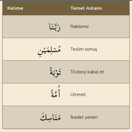
Kelime
Temel Anlamı
Dil bilgisi açıklamaları
رَبَّنَا
Rabbimiz
مُسْلِمَيْنِ
Teslim olmuş
تَوْبَةً
Tövbeyi kabul et
أُمَّةً
Ümmet
مَنَاسِكَ
İbadet yerleri