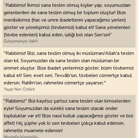
“Rabbimiz! İkimizi sana teslim olmuş kişiler yap, soyumuzdan
gelenlerden de sana teslim olmuş bir toplum oluştur! Bize
menâsikimizi (hac ve umre ibadetlerini yapacağımız yerleri)
göster ve yönelişimizi (tevbemizi) kabul et! Sana yönelenleri
(tevbe edenleri) kabul eden, iyiliği bol olan Sen’sin!”
Süleymaniye Vakfı
"Rabbimiz! Bizi, sana teslim olmuş iki müslüman/Allah'a teslim
olan kıl. Soyumuzdan da sana teslim olan müslüman bir
ümmet oluştur. Bize ibadet yerlerimizi göster, bizim tövbemizi
kabul et! Sen, evet sen, Tevvâb'sın, tövbeleri cömertçe kabul
edersin; Rahîm'sin, rahmetini cömertçe yayarsın."
Yaşar Nuri Öztürk
"Rabbimiz" Bizi kayıtsız şartsız sana teslim olan kimselerden
eyle! Soyumuzdan da sürekli sana teslim olacak önder
topluluklar var et! Bize nasıl kulluk yapacağımızı göster ve bizi
affet! Hiç şüphe yok ki sen tevbeleri çokça kabul edensin,
rahmetle muamele edensin!
Mustafa İslamoğlu