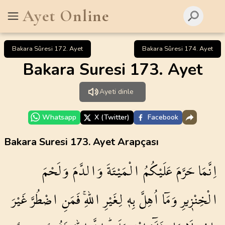
Ayet Online
Bakara Sûresi 172. Ayet
Bakara Sûresi 174. Ayet
Bakara Suresi 173. Ayet
Ayeti dinle
Whatsapp
X (Twitter)
Facebook
Bakara Suresi 173. Ayet Arapçası
اِنَّمَا
حَرَّمَ
عَلَيْكُمُ
الْمَيْتَةَ
وَالدَّمَ
وَلَحْمَ
الْخِنْز۪يرِ
وَمَٓا
اُهِلَّ
بِه۪
لِغَيْرِ
اللّٰهِۚ
فَمَنِ
اضْطُرَّ
غَيْرَ