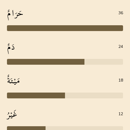
حَرَامٌ
36
دَمٌ
24
مَيْتَةٌ
18
غَيْرُ
12