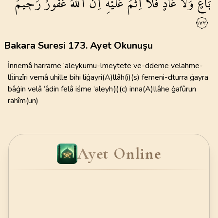
بَاغٍ
وَلَا
عَادٍ
فَلَٓا
اِثْمَ
عَلَيْهِۜ
اِنَّ
اللّٰهَ
غَفُورٌ
رَح۪يمٌ
١٧٣
Bakara Suresi 173. Ayet Okunuşu
İnnemâ harrame ‘aleykumu-lmeytete ve-ddeme velahme-
lḣinzîri vemâ uhille bihi liġayri(A)llâh(i)(s) femeni-dturra ġayra
bâġin velâ ‘âdin felâ iśme ‘aleyh(i)(c) inna(A)llâhe ġafûrun
rahîm(un)
Ayet Online