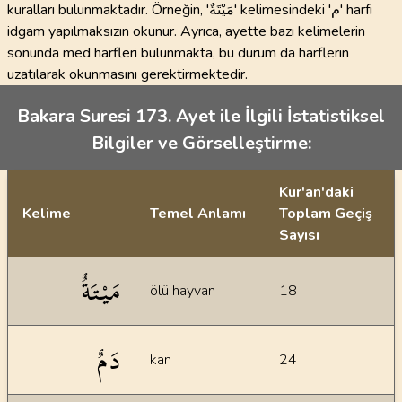
kuralları bulunmaktadır. Örneğin, 'مَيْتَةٌ' kelimesindeki 'م' harfi
idgam yapılmaksızın okunur. Ayrıca, ayette bazı kelimelerin
sonunda med harfleri bulunmakta, bu durum da harflerin
uzatılarak okunmasını gerektirmektedir.
Bakara Suresi 173. Ayet ile İlgili İstatistiksel
Bilgiler ve Görselleştirme:
Kur'an'daki
Kelime
Temel Anlamı
Toplam Geçiş
Sayısı
İstatiksel bilgiler
مَيْتَةٌ
ölü hayvan
18
دَمٌ
kan
24