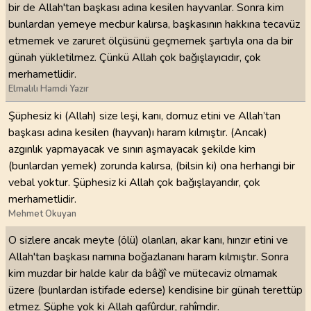
bir de Allah'tan başkası adına kesilen hayvanlar. Sonra kim
bunlardan yemeye mecbur kalırsa, başkasının hakkına tecavüz
etmemek ve zaruret ölçüsünü geçmemek şartıyla ona da bir
günah yükletilmez. Çünkü Allah çok bağışlayıcıdır, çok
merhametlidir.
Elmalılı Hamdi Yazır
Şüphesiz ki (Allah) size leşi, kanı, domuz etini ve Allah’tan
başkası adına kesilen (hayvan)ı haram kılmıştır. (Ancak)
azgınlık yapmayacak ve sınırı aşmayacak şekilde kim
(bunlardan yemek) zorunda kalırsa, (bilsin ki) ona herhangi bir
vebal yoktur. Şüphesiz ki Allah çok bağışlayandır, çok
merhametlidir.
Mehmet Okuyan
O sizlere ancak meyte (ölü) olanları, akar kanı, hınzır etini ve
Allah'tan başkası namına boğazlananı haram kılmıştır. Sonra
kim muzdar bir halde kalır da bâğî ve mütecaviz olmamak
üzere (bunlardan istifade ederse) kendisine bir günah terettüp
etmez. Şüphe yok ki Allah gafûrdur, rahîmdir.