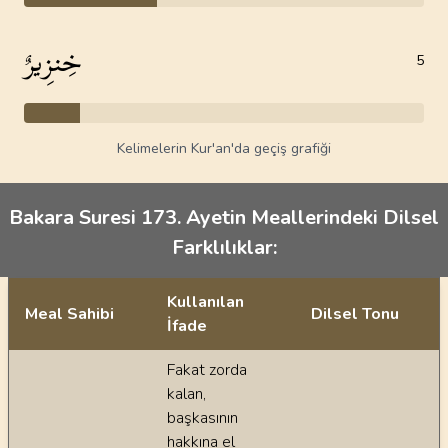
خِنزِيرٌ
5
Kelimelerin Kur'an'da geçiş grafiği
Bakara Suresi 173. Ayetin Meallerindeki Dilsel
Farklılıklar:
Kullanılan
Meal Sahibi
Dilsel Tonu
İfade
Ayetin meallerindeki dilsel farklılıklar
Fakat zorda
kalan,
başkasının
hakkına el