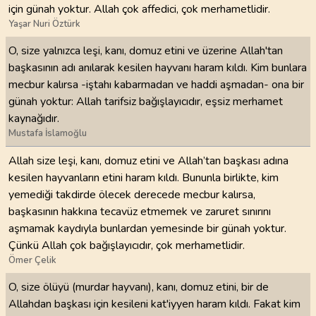
için günah yoktur. Allah çok affedici, çok merhametlidir.
Yaşar Nuri Öztürk
O, size yalnızca leşi, kanı, domuz etini ve üzerine Allah'tan
başkasının adı anılarak kesilen hayvanı haram kıldı. Kim bunlara
mecbur kalırsa -iştahı kabarmadan ve haddi aşmadan- ona bir
günah yoktur: Allah tarifsiz bağışlayıcıdır, eşsiz merhamet
kaynağıdır.
Mustafa İslamoğlu
Allah size leşi, kanı, domuz etini ve Allah’tan başkası adına
kesilen hayvanların etini haram kıldı. Bununla birlikte, kim
yemediği takdirde ölecek derecede mecbur kalırsa,
başkasının hakkına tecavüz etmemek ve zaruret sınırını
aşmamak kaydıyla bunlardan yemesinde bir günah yoktur.
Çünkü Allah çok bağışlayıcıdır, çok merhametlidir.
Ömer Çelik
O, size ölüyü (murdar hayvanı), kanı, domuz etini, bir de
Allahdan başkası için kesileni kat'iyyen haram kıldı. Fakat kim