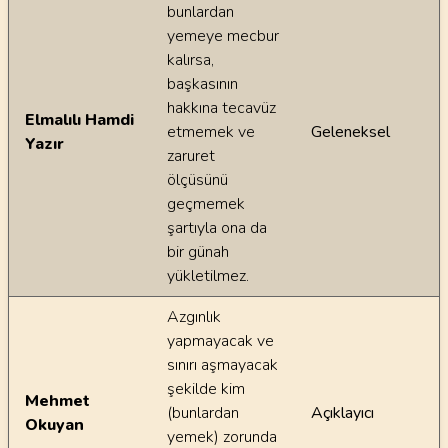
bunlardan
yemeye mecbur
kalırsa,
başkasının
hakkına tecavüz
Elmalılı Hamdi
etmemek ve
Geleneksel
Yazır
zaruret
ölçüsünü
geçmemek
şartıyla ona da
bir günah
yükletilmez.
Azgınlık
yapmayacak ve
sınırı aşmayacak
şekilde kim
Mehmet
(bunlardan
Açıklayıcı
Okuyan
yemek) zorunda