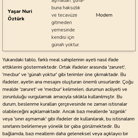
aşmadan, şuna-
buna haksızlık
Yaşar Nuri
ve tecavüze
Modern
Öztürk
gitmeden
yemesinde
kendisi için
günah yoktur.
Yukarıdaki tablo, farklı meal sahiplerinin ayeti nasıl ifade
ettiklerini göstermektedir. Ortak ifadeler arasında 'zaruret',
'mecbur' ve 'günah yoktur' gibi terimler öne çıkmaktadır. Bu
ifadeler, ayetin ana mesajını oluşturan önemli unsurlardır. Çoğu
mealde 'zaruret' ve 'mecbur' kelimeleri, durumun aciliyeti ve
zorunluluğu vurgulamak amacıyla sıklıkla kullanılmıştır. Bu
durum, beslenme kuralları çerçevesinde ne zaman istisnalar
olabileceğini açıklamaktadır. Ancak bazı meallerde 'azgınlık'
veya 'sınırı aşmamak' gibi ifadeler de kullanılarak, bu istisnaların
sınırlarını belirlemeye yönelik bir çaba görülmektedir. Bu
bağlamda, bazı meallerin daha geleneksel veya açıklayıcı bir