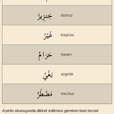
خِنزِيرٌ
domuz
غَيْرُ
başkası
حَرَامٌ
haram
بَغْيٌ
azgınlık
مَضْطَرٌّ
mecbur
Ayetin okunuşunda dikkat edilmesi gereken bazı tecvid