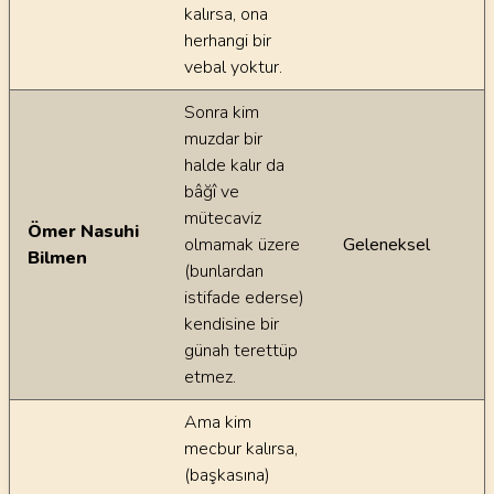
kalırsa, ona
herhangi bir
vebal yoktur.
Sonra kim
muzdar bir
halde kalır da
bâğî ve
mütecaviz
Ömer Nasuhi
olmamak üzere
Geleneksel
Bilmen
(bunlardan
istifade ederse)
kendisine bir
günah terettüp
etmez.
Ama kim
mecbur kalırsa,
(başkasına)