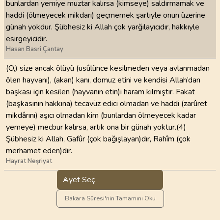
bunlardan yemiye muztar kalırsa (kimseye) saldırmamak ve
haddi (ölmeyecek mikdarı) geçmemek şartıyle onun üzerine
günah yokdur. Şübhesiz ki Allah çok yarğılayıcıdır, hakkıyle
esirgeyicidir.
Hasan Basri Çantay
(O,) size ancak ölüyü (usûlünce kesilmeden veya avlanmadan
ölen hayvanı), (akan) kanı, domuz etini ve kendisi Allah’dan
başkası için kesilen (hayvanın etin)i haram kılmıştır. Fakat
(başkasının hakkına) tecavüz edici olmadan ve haddi (zarûret
mikdârını) aşıcı olmadan kim (bunlardan ölmeyecek kadar
yemeye) mecbur kalırsa, artık ona bir günah yoktur.(4)
Şübhesiz ki Allah, Gafûr (çok bağışlayan)dır, Rahîm (çok
merhamet eden)dir.
Hayrat Neşriyat
Ayet Seç
Bakara Sûresi'nin Tamamını Oku