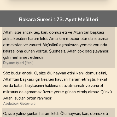
Bakara Suresi 173. Ayet Meâlleri
Allah, size ancak leş, kan, domuz eti ve Allah’tan başkası
adına kesileni haram kıldı. Ama kim mecbur olur da, istismar
etmeksizin ve zaruret ölçüsünü aşmaksızın yemek zorunda
kalırsa, ona günah yoktur. Şüphesiz, Allah çok bağışlayandır,
çok merhamet edendir.
Diyanet İşleri (Yeni)
Söz budur ancak. O, size ölü hayvan etini, kanı, domuz etini,
Allah'tan başkası için kesilen hayvanı haram etmiştir. Fakat
zorda kalan, başkasının hakkına el uzatmamak ve zaruret
miktarını da aşmamak üzere yerse günah etmiş olmaz. Çünkü
Allah, suçları örten rahimdir.
Abdulbaki Gölpınarlı
O, size yalnız şunları haram kıldı: Ölü hayvan, kan, domuz eti,