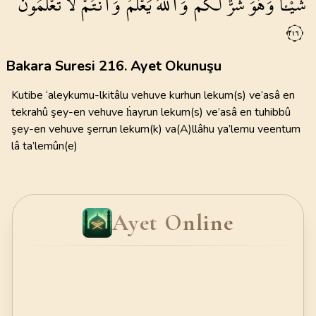
شَيْـٔاً
وَهُوَ
شَرٌّ
لَكُمْۜ
وَاللّٰهُ
يَعْلَمُ
وَاَنْتُمْ
لَا
تَعْلَمُونَ۟
٢١٦
Bakara Suresi 216. Ayet Okunuşu
Kutibe ‘aleykumu-lkitâlu vehuve kurhun lekum(s) ve’asâ en
tekrahû şey-en vehuve ḣayrun lekum(s) ve’asâ en tuhibbû
şey-en vehuve şerrun lekum(k) va(A)llâhu ya’lemu veentum
lâ ta’lemûn(e)
Ayet Online