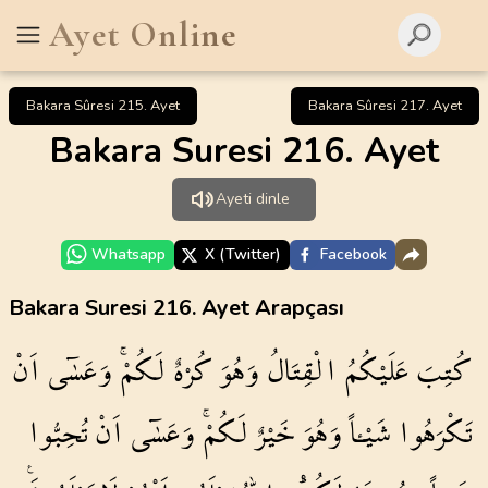
Ayet Online
Bakara Sûresi 215. Ayet
Bakara Sûresi 217. Ayet
Bakara Suresi 216. Ayet
Ayeti dinle
Whatsapp
X (Twitter)
Facebook
Bakara Suresi 216. Ayet Arapçası
كُتِبَ
عَلَيْكُمُ
الْقِتَالُ
وَهُوَ
كُرْهٌ
لَكُمْۚ
وَعَسٰٓى
اَنْ
تَكْرَهُوا
شَيْـٔاً
وَهُوَ
خَيْرٌ
لَكُمْۚ
وَعَسٰٓى
اَنْ
تُحِبُّوا