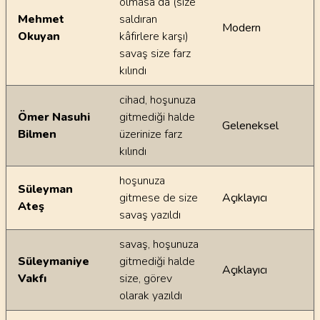
olmasa da (size
Mehmet
saldıran
Modern
Okuyan
kâfirlere karşı)
savaş size farz
kılındı
cihad, hoşunuza
Ömer Nasuhi
gitmediği halde
Geleneksel
Bilmen
üzerinize farz
kılındı
hoşunuza
Süleyman
gitmese de size
Açıklayıcı
Ateş
savaş yazıldı
savaş, hoşunuza
Süleymaniye
gitmediği halde
Açıklayıcı
Vakfı
size, görev
olarak yazıldı