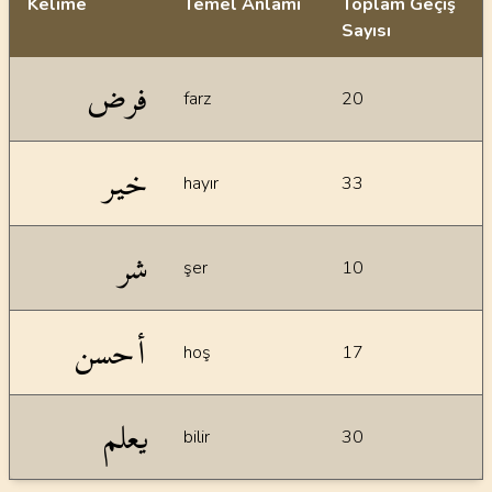
Kelime
Temel Anlamı
Toplam Geçiş
Sayısı
İstatiksel bilgiler
فرض
farz
20
خير
hayır
33
شر
şer
10
أحسن
hoş
17
يعلم
bilir
30