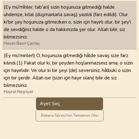
(Ey mü'mînler, tab'an) sizin hoşunuza gitmediği halde
uhdenize, kıtal (düşmanlarla savaş) yazıldı (farz edildi). Olur
ki'bir şey hoşunuza gitmezken o, sizin için hayırlı olur, bir şey'i
de sevdiğiniz halde o da hakkınızda şer olur. Allah bilir, siz
bilmezsiniz.
Hasan Basri Çantay
(Ey mü’minler!) O, hoşunuza gitmediği hâlde savaş size farz
kılındı.(1) Fakat olur ki, bir şeyden hoşlanmazsınız ama, o sizin
için hayırlıdır. Ve olur ki bir şeyi (de) seversiniz, hâlbuki o sizin
için bir şerdir. Allah ise (sizin için hayır olanı) bilir de siz
bilmezsiniz.
Hayrat Neşriyat
Ayet Seç
Bakara Sûresi'nin Tamamını Oku