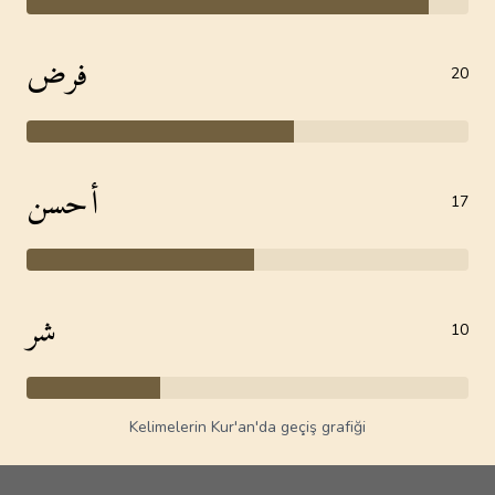
فرض
20
أحسن
17
شر
10
Kelimelerin Kur'an'da geçiş grafiği