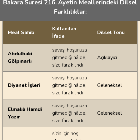
Bakara Suresi 216. Ayetin Meallerindeki Dilsel
Farklılıklar:
Kullanılan
Meal Sahibi
Dilsel Tonu
İfade
Ayetin meallerindeki dilsel farklılıklar
savaş, hoşunuza
Abdulbaki
gitmediği hâlde,
Açıklayıcı
Gölpınarlı
size farz kılındı
savaş, hoşunuza
Diyanet İşleri
gitmediği hâlde,
Geleneksel
size farz kılındı
savaş, hoşunuza
Elmalılı Hamdi
gitmediği hâlde,
Geleneksel
Yazır
size farz kılındı
sizin için hoş