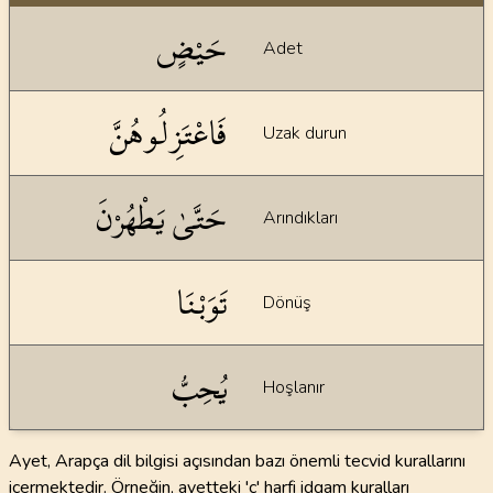
Dil bilgisi açıklamaları
حَيْضٍ
Adet
فَاعْتَزِلُوهُنَّ
Uzak durun
حَتَّىٰ يَطْهُرْنَ
Arındıkları
تَوَبْنَا
Dönüş
يُحِبُّ
Hoşlanır
Ayet, Arapça dil bilgisi açısından bazı önemli tecvid kurallarını
içermektedir. Örneğin, ayetteki 'ç' harfi idgam kuralları