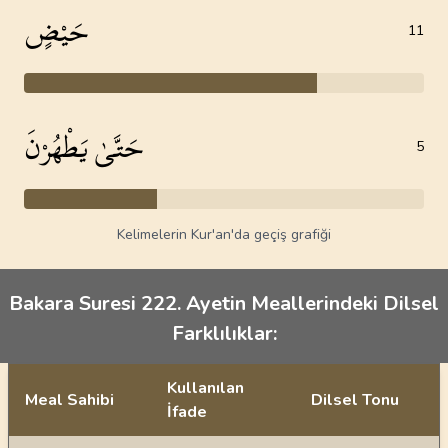
حَيْضٍ
11
حَتَّىٰ يَطْهُرْنَ
5
Kelimelerin Kur'an'da geçiş grafiği
Bakara Suresi 222. Ayetin Meallerindeki Dilsel
Farklılıklar:
Kullanılan
Meal Sahibi
Dilsel Tonu
İfade
Ayetin meallerindeki dilsel farklılıklar