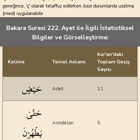
gereğince, 'ç' olarak telaffuz edilirken, bazı durumlarda uzatma
(med) uygulanabilir.
Bakara Suresi 222. Ayet ile İlgili İstatistiksel
Bilgiler ve Görselleştirme:
Kur'an'daki
Kelime
Temel Anlamı
Toplam Geçiş
Sayısı
İstatiksel bilgiler
حَيْضٍ
Adet
11
حَتَّىٰ
Arındıkları
5
يَطْهُرْنَ