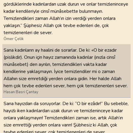
gördüklerinde kadınlardan uzak durun ve onlar temizleninceye
kadar kendileriyle cinsî münâsebette bulunmayın.
Temizlendikleri zaman Allah’ın izin verdiği yerden onlara
yaklaşın.” Şüphesiz Allah çok tevbe edenleri de, çok
temizlenenleri de sever.
Ömer Çelik
Sana kadınların ay haalini de sorarlar. De ki: «O bir ezadır
(pislikdir). Onun için hayız zamanında kadınlar (ınızla cinsî
münâsebet) den ayrılın, temizlendikleri vakta kadar
kendilerine yaklaşmayın. İyice temizlendiler mi o zaman
Allahın size emretdiği yerden onlara gidin. Her halde Allah
hem çok tevbe edenleri sever, hem çok temizlenenleri sever.
Hasan Basri Çantay
Sana hayızdan da soruyorlar. De ki: “O bir ezâdır!” Bu sebeble,
hayızlı iken kadınlardan uzak durun ve temizleninceye kadar
onlara yaklaşmayın! Temizlendikleri zaman ise, artık Allah’ın
size emrettiği yerden onlara varın! Şübhesiz ki Allah, çok
tevbe edenleri sever, çok temizlenenleri de sever.