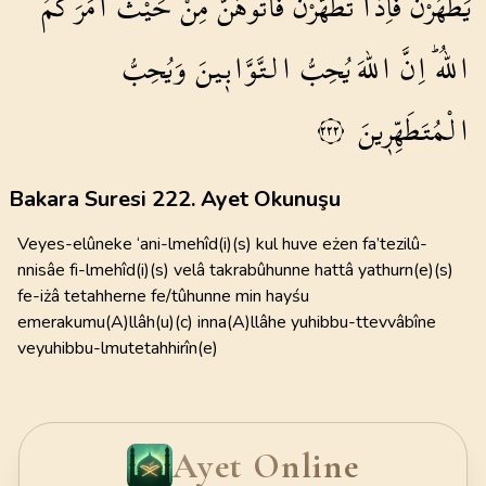
يَطْهُرْنَۚ
فَاِذَا
تَطَهَّرْنَ
فَأْتُوهُنَّ
مِنْ
حَيْثُ
اَمَرَكُمُ
اللّٰهُۜ
اِنَّ
اللّٰهَ
يُحِبُّ
التَّوَّاب۪ينَ
وَيُحِبُّ
الْمُتَطَهِّر۪ينَ
٢٢٢
Bakara Suresi 222. Ayet Okunuşu
Veyes-elûneke ‘ani-lmehîd(i)(s) kul huve eżen fa’tezilû-
nnisâe fi-lmehîd(i)(s) velâ takrabûhunne hattâ yathurn(e)(s)
fe-iżâ tetahherne fe/tûhunne min hayśu
emerakumu(A)llâh(u)(c) inna(A)llâhe yuhibbu-ttevvâbîne
veyuhibbu-lmutetahhirîn(e)
Ayet Online