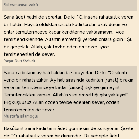
Süleymaniye Vakfı
Sana âdet halini de sorarlar. De ki: "O, insana rahatsızlık veren
bir haldir. Hayızlı oldukları sırada kadınlardan uzak durun ve
onlar temizleninceye kadar kendilerine yaklaşmayın. İyice
temizlendiklerinde, Allah'ın emrettiği yerden onlara gidin." Şu
bir gerçek ki Allah, çok tövbe edenleri sever, iyice
temizlenenleri de sever.
Yaşar Nuri Öztürk
Sana kadınların ay hali hakkında soruyorlar. De ki: "O sıkıntı
verici bir rahatsızlıktır: Ay hali sırasında kadınları (rahat) bırakın
ve onlar temizleninceye kadar (cinsel) ilişkiye girmeyin!
Temizlendikleri zaman, Allah'ın size emrettiği gibi yaklaşın!"
Hiç kuşkusuz Allah özden tevbe edenleri sever, özden
teminlenenleri de sever.
Mustafa İslamoğlu
Rasûlüm! Sana kadınların âdet görmesini de soruyorlar. Şöyle
de: “O, rahatsızlık veren bir durumdur. Bu sebeple âdet