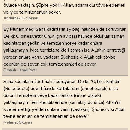
öylece yaklaşın. Şüphe yok ki Allah, adamakıllı tövbe edenleri
ve iyice temizlenenleri sever.
Abdulbaki Gölpınarlı
Ey Muhammed! Sana kadınların ay başı halinden de soruyorlar.
De ki: O bir eziyettir Onun için ay başı halinde oldukları zaman
kadınlardan çekilin ve temizleninceye kadar onlara
yaklaşmayın. İyice temizlendikleri zaman ise Allah'ın emrettiği
yerden onlara varın, yaklaşın Şüphesiz ki Allah çok tövbe
edenleri de sever, çok temizlenenleri de sever.
Elmalılı Hamdi Yazır
Sana kadınların âdet hâlini soruyorlar. De ki: “O, bir sıkıntıdır.
(Bu sebeple) adet hâlinde kadınlardan (cinsel olarak) uzak
durun! Temizleninceye kadar onlara (cinsel olarak)
yaklaşmayın! Temizlendiklerinde (kan akışı durunca) Allah’ın
size emrettiği yerden onlara varın (yaklaşın)! Şüphesiz ki Allah
tevbe edenleri de temizlenenleri de sever.”
Mehmet Okuyan