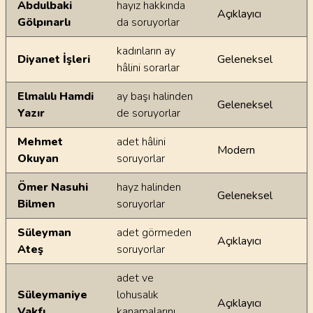
Abdulbaki
hayız hakkında
Açıklayıcı
Gölpınarlı
da soruyorlar
kadınların ay
Diyanet İşleri
Geleneksel
hâlini sorarlar
Elmalılı Hamdi
ay başı halinden
Geleneksel
Yazır
de soruyorlar
Mehmet
adet hâlini
Modern
Okuyan
soruyorlar
Ömer Nasuhi
hayz halinden
Geleneksel
Bilmen
soruyorlar
Süleyman
adet görmeden
Açıklayıcı
Ateş
soruyorlar
adet ve
Süleymaniye
lohusalık
Açıklayıcı
Vakfı
kanamalarını