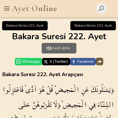
Ayet Online
Bakara Sûresi 221. Ayet
Bakara Sûresi 223. Ayet
Bakara Suresi 222. Ayet
Ayeti dinle
Whatsapp
X (Twitter)
Facebook
Bakara Suresi 222. Ayet Arapçası
وَيَسْـَٔلُونَكَ
عَنِ
الْمَح۪يضِۜ
قُلْ
هُوَ
اَذًىۙ
فَاعْتَزِلُوا
النِّسَٓاءَ
فِي
الْمَح۪يضِۙ
وَلَا
تَقْرَبُوهُنَّ
حَتّٰى