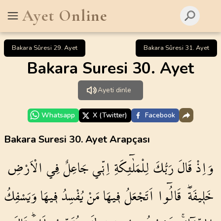
Ayet Online
Bakara Sûresi 29. Ayet
Bakara Sûresi 31. Ayet
Bakara Suresi 30. Ayet
Ayeti dinle
Whatsapp
X (Twitter)
Facebook
Bakara Suresi 30. Ayet Arapçası
وَاِذْ
قَالَ
رَبُّكَ
لِلْمَلٰٓئِكَةِ
اِنّ۪ي
جَاعِلٌ
فِي
الْاَرْضِ
خَل۪يفَةًۜ
قَالُٓوا
اَتَجْعَلُ
ف۪يهَا
مَنْ
يُفْسِدُ
ف۪يهَا
وَيَسْفِكُ