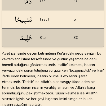
دَمًا
Kan
16
تَسْبِيحًا
Tesbih
5
عَلِيمًا
Bilen
30
Ayet içerisinde geçen kelimelerin Kur'an'daki geçiş sayıları, bu
kavramların İslam felsefesinde ve günlük yaşamda ne denli
önemli olduğunu göstermektedir. 'Halife' kelimesi, insanın
yeryüzündeki sorumluluğunu vurgularken, 'bozgunculuk' ve 'kan'
ifade eden kelimeler, insanın olumsuz etkilerini işaret
etmektedir. 'Tesbih' ise Allah’a olan saygıyı ifade eden bir
terimdir, bu durum insanın yaratılış amacını ve Allah'a karşı
sorumluluğunu pekiştirmektedir. 'Bilen' kelimesi ise Allah'ın
sınırsız bilgisini ve her şeyi kuşatan ilmini simgeler, bu da
insanın acizliğini hatırlatır.