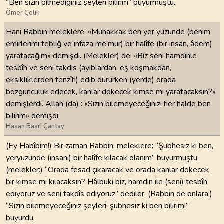
“Ben sizin bilmediğiniz şeyleri bilirim” buyurmuştu.
Ömer Çelik
Hani Rabbin meleklere: «Muhakkak ben yer yüzünde (benim
emirlerimi tebliğ ve infaza me'mur) bir halîfe (bir insan, âdem)
yaratacağım» demişdi. (Melekler) de: «Biz seni hamdinle
tesbîh ve seni takdis (ayıblardan, eş koşmakdan,
eksikliklerden tenzîh) edib dururken (yerde) orada
bozgunculuk edecek, kanlar dökecek kimse mi yaratacaksın?»
demişlerdi. Allah (da) : «Sizin bilemeyeceğinizi her halde ben
bilirim» demişdi.
Hasan Basri Çantay
(Ey Habîbim!) Bir zaman Rabbin, meleklere: “Şübhesiz ki ben,
yeryüzünde (insanı) bir halîfe kılacak olanım” buyurmuştu;
(melekler:) “Orada fesad çıkaracak ve orada kanlar dökecek
bir kimse mi kılacaksın? Hâlbuki biz, hamdin ile (seni) tesbîh
ediyoruz ve seni takdîs ediyoruz” dediler. (Rabbin de onlara:)
“Sizin bilemeyeceğiniz şeyleri, şübhesiz ki ben bilirim!”
buyurdu.