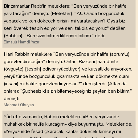
Bir zamanlar Rabb'in meleklere: "Ben yeryüzünde bir halife
yaratacağım" demişti. (Melekler): "A!.. Orada bozgunculuk
yapacak ve kan dökecek birisini mi yaratacaksın? Oysa biz
seni överek tesbih ediyor ve seni takdis ediyoruz" dediler.
(Rabb'in): "Ben sizin bilmediklerinizi bilirim." dedi.
Elmalılı Hamdi Yazır
Hani Rabbin meleklere “Ben yeryüzünde bir halife (sorumlu)
görevlendireceğim” demişti. Onlar “Biz seni [hamd]inle
(övgüyle) [tesbih] ediyor (yüceltiyor) ve kutsallıkla anıyorken,
yeryüzünde bozgunculuk çıkarmakta ve kan dökmekte olanı
(insanı) mı halife görevlendiriyorsun?” demişlerdi. (Allah da
onlara): “Şüphesiz ki sizin bilemeyeceğiniz şeyleri ben bilirim.”
demişti.
Mehmet Okuyan
Yâd et o zamanı ki, Rabbin meleklere «Ben yeryüzünde
muhakkak bir halife kılacağım» diye buyurmuştu. Melekler de,
«Yeryüzünde fesad çıkaracak, kanlar dökecek kimseyi mi