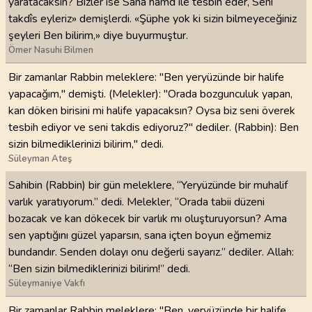
yaratacaksın? Bizler ise Sana hamd ile tesbih eder, Seni
takdîs eyleriz» demişlerdi. «Şüphe yok ki sizin bilmeyeceğiniz
şeyleri Ben bilirim,» diye buyurmuştur.
Ömer Nasuhi Bilmen
Bir zamanlar Rabbin meleklere: "Ben yeryüzünde bir halife
yapacağım," demişti. (Melekler): "Orada bozgunculuk yapan,
kan döken birisini mi halife yapacaksın? Oysa biz seni överek
tesbih ediyor ve seni takdis ediyoruz?" dediler. (Rabbin): Ben
sizin bilmediklerinizi bilirim," dedi.
Süleyman Ateş
Sahibin (Rabbin) bir gün meleklere, “Yeryüzünde bir muhalif
varlık yaratıyorum.” dedi. Melekler, “Orada tabii düzeni
bozacak ve kan dökecek bir varlık mı oluşturuyorsun? Ama
sen yaptığını güzel yaparsın, sana içten boyun eğmemiz
bundandır. Senden dolayı onu değerli sayarız.” dediler. Allah:
“Ben sizin bilmediklerinizi bilirim!” dedi.
Süleymaniye Vakfı
Bir zamanlar Rabbin meleklere: "Ben, yeryüzünde bir halife