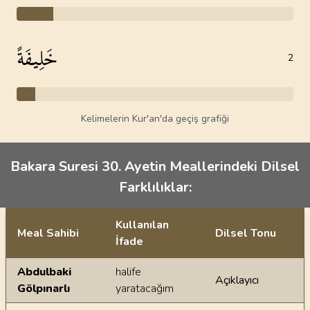
خَلِيفَةً
2
Kelimelerin Kur'an'da geçiş grafiği
Bakara Suresi 30. Ayetin Meallerindeki Dilsel
Farklılıklar:
Kullanılan
Meal Sahibi
Dilsel Tonu
İfade
Ayetin meallerindeki dilsel farklılıklar
Abdulbaki
halife
Açıklayıcı
Gölpınarlı
yaratacağım