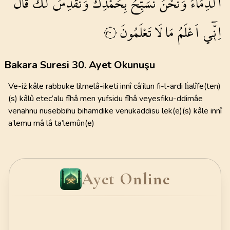
الدِّمَٓاءَۚ
وَنَحْنُ
نُسَبِّحُ
بِحَمْدِكَ
وَنُقَدِّسُ
لَكَۜ
قَالَ
اِنّ۪ٓي
اَعْلَمُ
مَا
لَا
تَعْلَمُونَ
٣٠
Bakara Suresi 30. Ayet Okunuşu
Ve-iż kâle rabbuke lilmelâ-iketi innî câ’ilun fi-l-ardi ḣalîfe(ten)
(s) kâlû etec’alu fîhâ men yufsidu fîhâ veyesfiku-ddimâe
venahnu nusebbihu bihamdike venukaddisu lek(e)(s) kâle innî
a’lemu mâ lâ ta’lemûn(e)
Ayet Online