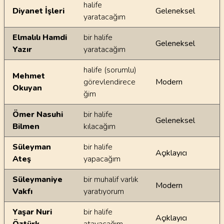
halife
Diyanet İşleri
Geleneksel
yaratacağım
Elmalılı Hamdi
bir halife
Geleneksel
Yazır
yaratacağım
halife (sorumlu)
Mehmet
görevlendirece
Modern
Okuyan
ğim
Ömer Nasuhi
bir halife
Geleneksel
Bilmen
kılacağım
Süleyman
bir halife
Açıklayıcı
Ateş
yapacağım
Süleymaniye
bir muhalif varlık
Modern
Vakfı
yaratıyorum
Yaşar Nuri
bir halife
Açıklayıcı