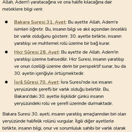
Allah, Adem'i yaratacağına ve ona halife kılacağına dair
meleklere bilgi verir.
Bakara Suresi
31
. Ayet
: Bu ayette Allah, Adem'e
isimleri öğretir. Bu, insanın bilgi ve akıl açısından öncelikli
bir varlık olduğunu gösterir. 30. ayetle birlikte, insanın
yaratılışı ve muhtemel rolü üzerine bir bağ kurar.
Hicr Sûresi
28
. Ayet
: Bu ayette de Allah, Adem'in
yaratılışı üzerine bahsedilir. Hicr Suresi, insanın yaratılışı
ve onun özelliği üzerine derin bir perspektif sunar, bu da
30. ayetin içeriğiyle örtüşmektedir.
İsrâ Sûresi
70
. Ayet
: İsra Suresi'nde ise insanın
yeryüzünde şerefli bir varlık olduğu belirtilir. Bu,
Bakara'daki 30. ayetle ilişkilidir çünkü insanın
yeryüzündeki rolü ve şerefi üzerinde durmaktadır.
Bakara Suresi 30. ayeti, insanın yaratılış amaçlarından biri olan
yeryüzünde halifelik rolünü vurgular. İlgili diğer ayetlerle
birlikte, insanın bilgi, onur ve sorumluluk sahibi bir varlık olarak