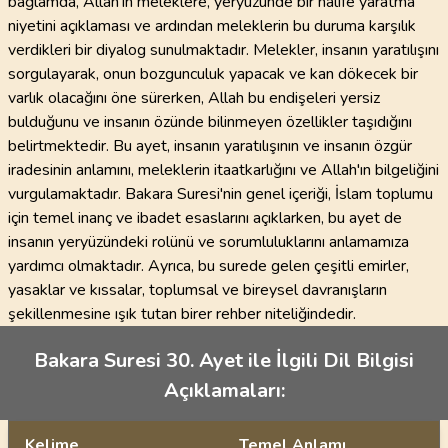
bağlamda, Allah'ın meleklere, yeryüzünde bir halife yaratma
niyetini açıklaması ve ardından meleklerin bu duruma karşılık
verdikleri bir diyalog sunulmaktadır. Melekler, insanın yaratılışını
sorgulayarak, onun bozgunculuk yapacak ve kan dökecek bir
varlık olacağını öne sürerken, Allah bu endişeleri yersiz
bulduğunu ve insanın özünde bilinmeyen özellikler taşıdığını
belirtmektedir. Bu ayet, insanın yaratılışının ve insanın özgür
iradesinin anlamını, meleklerin itaatkarlığını ve Allah'ın bilgeliğini
vurgulamaktadır. Bakara Suresi'nin genel içeriği, İslam toplumu
için temel inanç ve ibadet esaslarını açıklarken, bu ayet de
insanın yeryüzündeki rolünü ve sorumluluklarını anlamamıza
yardımcı olmaktadır. Ayrıca, bu surede gelen çeşitli emirler,
yasaklar ve kıssalar, toplumsal ve bireysel davranışların
şekillenmesine ışık tutan birer rehber niteliğindedir.
Bakara Suresi 30. Ayet ile İlgili Dil Bilgisi
Açıklamaları:
Kelime
Temel Anlamı