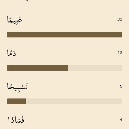
عَلِيمًا
30
دَمًا
16
تَسْبِيحًا
5
فَسَادًا
4