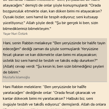
atayacağım." demişti de onlar şöyle konuşmuşlardı: "Orada
bozgunculuk etmekte olan, kan döken birini mi atayacaksın?
Oysaki bizler, seni hamd ile tespih ediyoruz; seni kutsayıp
yüceltiyoruz." Allah şöyle dedi: "Şu bir gerçek ki ben, sizin
bilmediklerinizi bilmekteyim."
Yaşar Nuri Öztürk
Hani, senin Rabbin melaikeye "Ben yeryüzünde bir halife tayin
edeceğim" dediği zaman da şöyle sormuşlardı: Yeryüzüne
fesat çıkaran ve kan dökmekte olan birini mi atayacaksın;
üstelik biz seni hamd ile tesbih ve takdis edip dururken?"
(Allah) cevap verdi: "Şu kesin ki, ben sizin bilmediğiniz şeyleri
de bilirim."
Mustafa İslamoğlu
Hani Rabbin meleklere: “Ben yeryüzünde bir halîfe
yaratacağım” dediğinde onlar: “Orada fesat çıkaracak ve
kanlar dökecek birini mi yaratacaksın? Halbuki biz, seni
övgüyle tesbih ve takdîs ediyoruz” demişlerdi. Allah da onlara