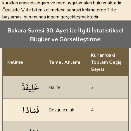
kuralları arasında idgam ve med uygulamaları bulunmaktadır.
Özellikle 'ه' ile biten kelimelerin sonraki kelimelerde 'ا' ile
başlaması durumunda idgam gerçekleşmektedir.
Bakara Suresi 30. Ayet ile İlgili İstatistiksel
Bilgiler ve Görselleştirme:
Kur'an'daki
Kelime
Temel Anlamı
Toplam Geçiş
Sayısı
İstatiksel bilgiler
خَلِيفَةً
Halife
2
فَسَادًا
Bozgunculuk
4